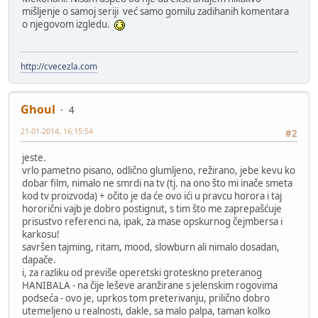
mišljenje o samoj seriji već samo gomilu zadihanih komentara
o njegovom izgledu.
http://cvecezla.com
Ghoul
4
21-01-2014, 16:15:54
#2
jeste.
vrlo pametno pisano, odlično glumljeno, režirano, jebe kevu ko
dobar film, nimalo ne smrdi na tv (tj. na ono što mi inače smeta
kod tv proizvoda) + očito je da će ovo ići u pravcu horora i taj
hororični vajb je dobro postignut, s tim što me zaprepašćuje
prisustvo referenci na, ipak, za mase opskurnog čejmbersa i
karkosu!
savršen tajming, ritam, mood, slowburn ali nimalo dosadan,
dapače.
i, za razliku od previše operetski groteskno preteranog
HANIBALA - na čije leševe aranžirane s jelenskim rogovima
podseća - ovo je, uprkos tom preterivanju, prilično dobro
utemeljeno u realnosti, dakle, sa malo palpa, taman kolko