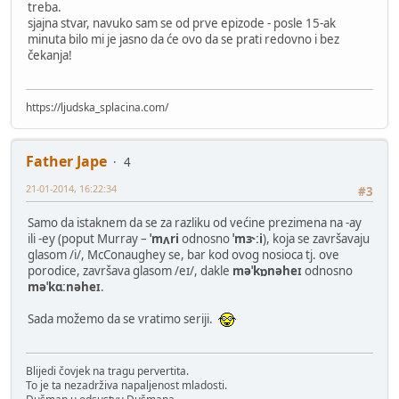
treba.
sjajna stvar, navuko sam se od prve epizode - posle 15-ak
minuta bilo mi je jasno da će ovo da se prati redovno i bez
čekanja!
https://ljudska_splacina.com/
Father Jape
4
21-01-2014, 16:22:34
#3
Samo da istaknem da se za razliku od većine prezimena na -ay
ili -ey (poput Murray –
ˈmʌri
odnosno
ˈmɝːi
), koja se završavaju
glasom /i/, McConaughey se, bar kod ovog nosioca tj. ove
porodice, završava glasom /eɪ/, dakle
məˈkɒnəheɪ
odnosno
məˈkɑːnəheɪ
.
Sada možemo da se vratimo seriji.
Blijedi čovjek na tragu pervertita.
To je ta nezadrživa napaljenost mladosti.