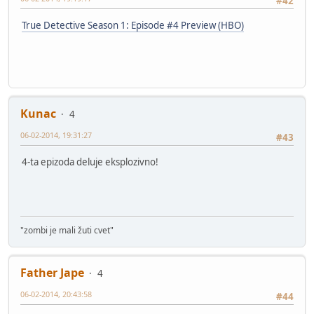
#42
True Detective Season 1: Episode #4 Preview (HBO)
Kunac
4
06-02-2014, 19:31:27
#43
4-ta epizoda deluje eksplozivno!
"zombi je mali žuti cvet"
Father Jape
4
06-02-2014, 20:43:58
#44