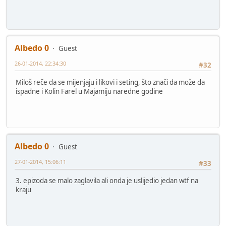
Albedo 0
Guest
26-01-2014, 22:34:30
#32
Miloš reče da se mijenjaju i likovi i seting, što znači da može da
ispadne i Kolin Farel u Majamiju naredne godine
Albedo 0
Guest
27-01-2014, 15:06:11
#33
3. epizoda se malo zaglavila ali onda je uslijedio jedan wtf na
kraju