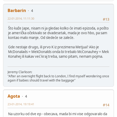
Barbarin
4
22-01-2014, 11:11:30
#13
Što kaže Jape, nisam ni ja gledao kolko će imati epizoda, a pošto
je američka očekivalo se dvadesetak, mada je ovo hbo, pa sam
kontao malo manje. Od sledeće se zaleće.
Gde nestaje drugo, ili prvo K iz prezimena Metjua? Ako je
McDonalads = MekDonalds onda bi trebalo McConauhey = Mek
Konahej ili kakav već kraj treba, samo pitam, nemam pojma.
Jeremy Clarkson:
"After an overnight flight back to London, I find myself wondering once
again if babies should travel with the baggage"
Agota
4
23-01-2014, 19:19:41
#14
Na uzorku od dve ep - obecava, mada bi mi vise odgovaralo da