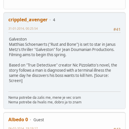
crippled_avenger
4
31-01-2014, 00:25:54
#41
Galveston
Matthias Schoenaerts ("Rust and Bone") is set to star in Janus
Metz's thriller "Galveston" for Jean Doumanian Productions.
Filming aims to begin this spring.
Based on "True Detectiuve" creator Nic Pizzolatto's novel, the
story follows a man is diagnosed with a terminal illness the
same day he discovers his boss wants to kill him. [Source:
Screen]
Nema potrebe da zalis me, mene je vec sram
Nema potrebe da hvalis me, dobro ja to znam
Albedo 0
Guest
06-02-2014, 19:19:17