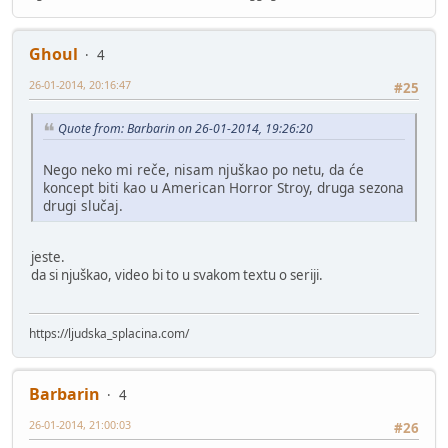
Ghoul
4
26-01-2014, 20:16:47
#25
Quote from: Barbarin on 26-01-2014, 19:26:20
Nego neko mi reče, nisam njuškao po netu, da će
koncept biti kao u American Horror Stroy, druga sezona
drugi slučaj.
jeste.
da si njuškao, video bi to u svakom textu o seriji.
https://ljudska_splacina.com/
Barbarin
4
26-01-2014, 21:00:03
#26