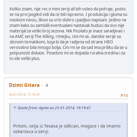
Koliko znam, nije rec o mini seriji ali bih voleo da potraje, posto
se na prvi pogled vidi da ce biti ispravno. I produkcija i gluma su
visokom nivou, likovi su vrlo dobro i pazljivo napisani. Jedino ne
znam kako su zamislili eventualani nastavak buduci da ovo nije
materijal za veliki broj sezona. Nik Picolato je inace saradjivao i
na AMC seriji The Killing, rimejku, cini mi se, danske serije sa
slicnom tematikom, koja bi da je radjena od strane HBO
verovatno bila mnogo bolja. Cini mi se da sad ima priliku da se u
potpunosti dokaze. Posebno mi se dopada ruralna sredina i za
to ide veliki plus.
Dzimi Gitara
4
26-01-2014, 11:16:47
#16
Quote from: Agota on 23-01-2014, 19:19:41
Pritom, selja iz Texasa je odlican, moguce i da imamo
oskarovca u seriji.