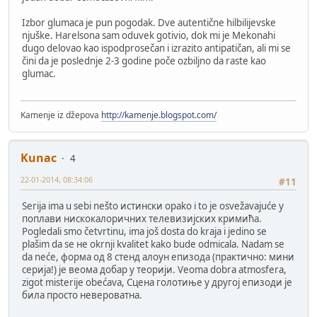
Izbor glumaca je pun pogodak. Dve autentične hilbilijevske
njuške. Harelsona sam oduvek gotivio, dok mi je Mekonahi
dugo delovao kao ispodprosečan i izrazito antipatičan, ali mi se
čini da je poslednje 2-3 godine poče ozbiljno da raste kao
glumac.
Kamenje iz džepova
http://kamenje.blogspot.com/
Kunac
4
22-01-2014, 08:34:06
#11
Serija ima u sebi nešto истински opako i to je osvežavajuće у
поплави нискокалоричних телевизијских кримића.
Pogledali smo četvrtinu, ima još dosta do kraja i jedino se
plašim da se не okrnji kvalitet kako bude odmicala. Nadam se
da neće, форма од 8 стенд алоун епизода (практично: мини
серија!) је веома добар у теорији. Veoma dobra atmosfera,
zigot misterije obećava, Сцена голотиње у другој епизоди је
била просто невероватна.