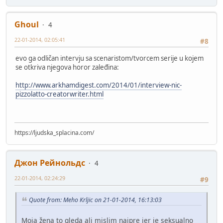
Ghoul
4
22-01-2014, 02:05:41
#8
evo ga odličan intervju sa scenaristom/tvorcem serije u kojem
se otkriva njegova horor zaleđina:
http://www.arkhamdigest.com/2014/01/interview-nic-
pizzolatto-creatorwriter.html
https://ljudska_splacina.com/
Джон Рейнольдс
4
22-01-2014, 02:24:29
#9
Quote from: Meho Krljic on 21-01-2014, 16:13:03
Moja žena to gleda ali mislim najpre jer je seksualno