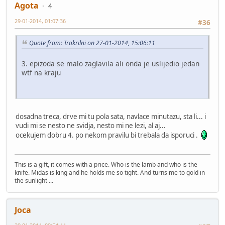
Agota
4
29-01-2014, 01:07:36
#36
Quote from: Trokrilni on 27-01-2014, 15:06:11
3. epizoda se malo zaglavila ali onda je uslijedio jedan
wtf na kraju
dosadna treca, drve mi tu pola sata, navlace minutazu, sta li... i
vudi mi se nesto ne svidja, nesto mi ne lezi, al aj...
ocekujem dobru 4. po nekom pravilu bi trebala da isporuci .
This is a gift, it comes with a price. Who is the lamb and who is the
knife. Midas is king and he holds me so tight. And turns me to gold in
the sunlight ...
Joca