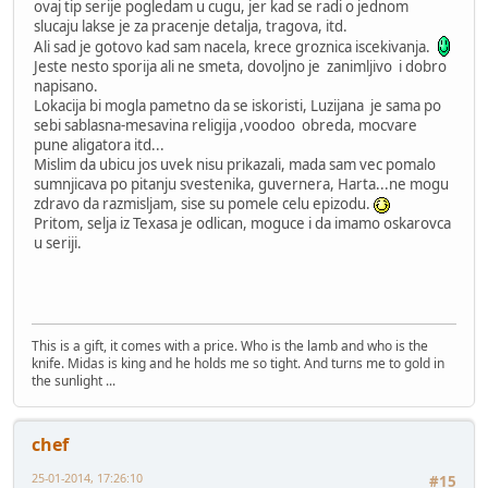
ovaj tip serije pogledam u cugu, jer kad se radi o jednom
slucaju lakse je za pracenje detalja, tragova, itd.
Ali sad je gotovo kad sam nacela, krece groznica iscekivanja.
Jeste nesto sporija ali ne smeta, dovoljno je zanimljivo i dobro
napisano.
Lokacija bi mogla pametno da se iskoristi, Luzijana je sama po
sebi sablasna-mesavina religija ,voodoo obreda, mocvare
pune aligatora itd...
Mislim da ubicu jos uvek nisu prikazali, mada sam vec pomalo
sumnjicava po pitanju svestenika, guvernera, Harta...ne mogu
zdravo da razmisljam, sise su pomele celu epizodu.
Pritom, selja iz Texasa je odlican, moguce i da imamo oskarovca
u seriji.
This is a gift, it comes with a price. Who is the lamb and who is the
knife. Midas is king and he holds me so tight. And turns me to gold in
the sunlight ...
chef
25-01-2014, 17:26:10
#15