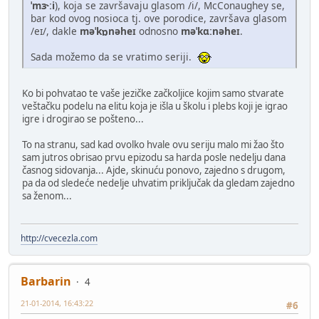
ˈmɝːi
), koja se završavaju glasom /i/, McConaughey se,
bar kod ovog nosioca tj. ove porodice, završava glasom
/eɪ/, dakle
məˈkɒnəheɪ
odnosno
məˈkɑːnəheɪ
.
Sada možemo da se vratimo seriji.
Ko bi pohvatao te vaše jezičke začkoljice kojim samo stvarate
veštačku podelu na elitu koja je išla u školu i plebs koji je igrao
igre i drogirao se pošteno...
To na stranu, sad kad ovolko hvale ovu seriju malo mi žao što
sam jutros obrisao prvu epizodu sa harda posle nedelju dana
časnog sidovanja... Ajde, skinuću ponovo, zajedno s drugom,
pa da od sledeće nedelje uhvatim priključak da gledam zajedno
sa ženom...
http://cvecezla.com
Barbarin
4
21-01-2014, 16:43:22
#6