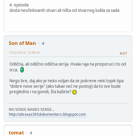
4. epizoda
dosta neočekivanih stvari ali ništa od stvarnog ludila za sada
Son of Man
4
13-02-2014, 12:48:33
#47
Odlična, ali odlično odlična serija. Hvala raja na preporuci i to od
srca.
Nego bre, daj ako je neko voljan da se pokrene neki topik tipa
"dobre nove serije" (ako takav već ne postoji) da to sve bude
pregledno i na gomili, šta kažete?
NO SENSE MAKES SENSE...
http://abraxas365dokumentarci.blogspot.com
tomat
4