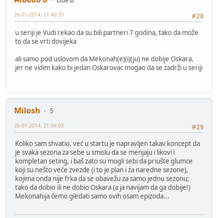
26-01-2014, 21:40:35
#28
u seriji je Vudi rekao da su bili partneri 7 godina, tako da može
to da se vrti dovijeka
ali samo pod uslovom da Mekonah(e)(i)(ju) ne dobije Oskara,
jer ne vidim kako bi jedan Oskarovac mogao da se zadrži u seriji
Milosh
5
26-01-2014, 21:56:03
#29
Koliko sam shvatio, već u startu je napravljen takav koncept da
je svaka sezona za sebe u smislu da se menjaju i likovi i
kompletan seting, i baš zato su mogli sebi da priušte glumce
koji su nešto veće zvezde (i to je plan i za naredne sezone),
kojima onda nije frka da se obavežu za samo jednu sezonu;
tako da dobio ili ne dobio Oskara (a ja navijam da ga dobije!)
Mekonahija ćemo gledati samo ovih osam epizoda...