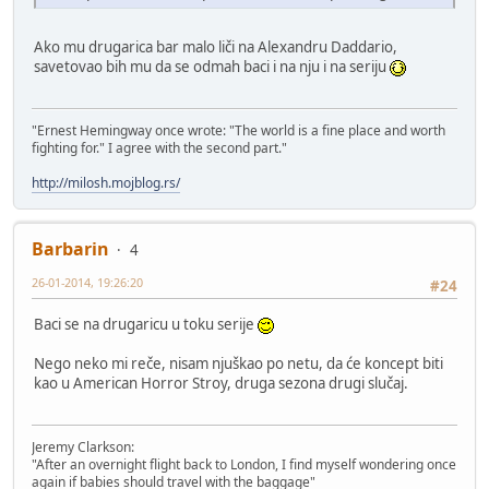
Ako mu drugarica bar malo liči na Alexandru Daddario,
savetovao bih mu da se odmah baci i na nju i na seriju
"Ernest Hemingway once wrote: "The world is a fine place and worth
fighting for." I agree with the second part."
http://milosh.mojblog.rs/
Barbarin
4
26-01-2014, 19:26:20
#24
Baci se na drugaricu u toku serije
Nego neko mi reče, nisam njuškao po netu, da će koncept biti
kao u American Horror Stroy, druga sezona drugi slučaj.
Jeremy Clarkson:
"After an overnight flight back to London, I find myself wondering once
again if babies should travel with the baggage"