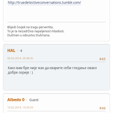
http://truedetectiveconversations.tumblr.com/
Blijedi čovjek na tragu pervertita.
To je ta nezadrživa napaljenost mladosti.
Dušman u odsustvu Dušmana.
HAL
4
06-02-2014, 20:48:35
#45
Како вам бре није жао да кварите себи гледање овако
добре серије : )
Albedo 0
Guest
10-02-2014, 14:20:59
#46