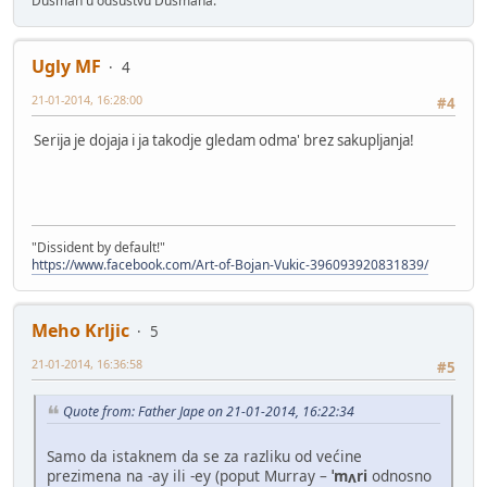
Dušman u odsustvu Dušmana.
Ugly MF
4
21-01-2014, 16:28:00
#4
Serija je dojaja i ja takodje gledam odma' brez sakupljanja!
"Dissident by default!"
https://www.facebook.com/Art-of-Bojan-Vukic-396093920831839/
Meho Krljic
5
21-01-2014, 16:36:58
#5
Quote from: Father Jape on 21-01-2014, 16:22:34
Samo da istaknem da se za razliku od većine
prezimena na -ay ili -ey (poput Murray –
ˈmʌri
odnosno