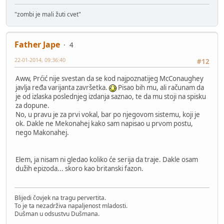
"zombi je mali žuti cvet"
Father Jape
4
22-01-2014, 09:36:40
#12
Aww, Prćić nije svestan da se kod najpoznatijeg McConaughey
javlja ređa varijanta završetka.
Pisao bih mu, ali računam da
je od izlaska poslednjeg izdanja saznao, te da mu stoji na spisku
za dopune.
No, u pravu je za prvi vokal, bar po njegovom sistemu, koji je
ok. Dakle ne Mekonahej kako sam napisao u prvom postu,
nego Makonahej.
Elem, ja nisam ni gledao koliko će serija da traje. Dakle osam
dužih epizoda... skoro kao britanski fazon.
Blijedi čovjek na tragu pervertita.
To je ta nezadrživa napaljenost mladosti.
Dušman u odsustvu Dušmana.