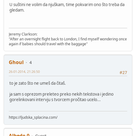
U suštini ne volim da njuškam, time pokvarim ono što treba da
gledam.
Jeremy Clarkson:
"After an overnight flight back to London, I find myself wondering once
again if babies should travel with the baggage"
Ghoul
4
26-01-2014, 21:26:50
#27
to je zato što ne umeš da čitaš.
ja sam s oprezom preleteo preko nekih tekstova i jedino
gorelinkovani intervju s tvorcem pročitao ucelo...
https://ljudska_splacina.com/
Albedo 0
Guest