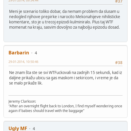
29-01-2014, 09:54:44
#37
Meni je scenario toliko dobar, da nemam problem da slusam u
nedogled njihove prepirke i narocito Mekonahijeve nihilisticke
komentare, sto je u trecoj epizodi kulminiralo. Plus taj WTF
momenat na kraju, sasvim dovoljno za najbolju epizodu dosad.
Barbarin
4
29-01-2014, 10:50:46
#38
Ne znam šta ste se svi WTFuckovali na zadnjih 15 sekundi, kad iz
daljine prikažu ubicu sa gas maskom i sekiricom, i vreme je da
se malo prikaže lik.
Jeremy Clarkson:
"After an overnight flight back to London, I find myself wondering once
again if babies should travel with the baggage"
Ugly MF
4