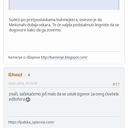
Sudeći po pretpostavkama bukmejkera, izvesno je da
Mekonahi dobija oskara. To će valjda podstaknuti lingviste da se
dogovore kako da ga zovemo.
Kamenje iz džepova
http://kamenje.blogspot.com/
Ghoul
4
26-01-2014, 15:10:42
#17
znači, sačekaćemo još malo da se ustali izgovor za ovog ćivetela
edžofora
https://ljudska_splacina.com/