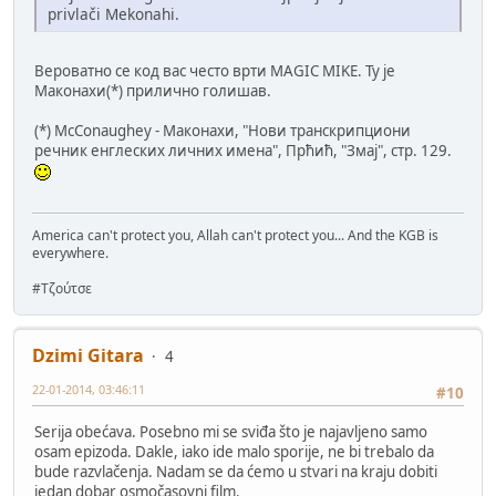
privlači Mekonahi.
Вероватно се код вас често врти MAGIC MIKE. Ту је
Маконахи(*) прилично голишав.
(*) McConaughey - Маконахи, "Нови транскрипциони
речник енглеских личних имена", Прћић, "Змај", стр. 129.
America can't protect you, Allah can't protect you... And the KGB is
everywhere.
#Τζούτσε
Dzimi Gitara
4
22-01-2014, 03:46:11
#10
Serija obećava. Posebno mi se sviđa što je najavljeno samo
osam epizoda. Dakle, iako ide malo sporije, ne bi trebalo da
bude razvlačenja. Nadam se da ćemo u stvari na kraju dobiti
jedan dobar osmočasovni film.