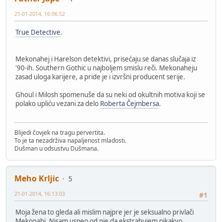
21-01-2014, 16:06:52
True Detective
.
Mekonahej i Harelson detektivi, prisećaju se danas slučaja iz
'90-ih. Southern Gothic u najboljem smislu reči. Mekonaheju
zasad uloga karijere, a pride je i izvršni producent serije.
Ghoul i Milosh spomenuše da su neki od okultnih motiva koji se
polako upliću vezani za delo
Roberta Čejmbersa
.
Blijedi čovjek na tragu pervertita.
To je ta nezadrživa napaljenost mladosti.
Dušman u odsustvu Dušmana.
Meho Krljic
5
21-01-2014, 16:13:03
#1
Moja žena to gleda ali mislim najpre jer je seksualno privlači
Mekonahi. Nisam uspeo od nje da ekstrahujem nikakvo