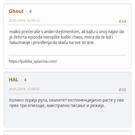
Ghoul
4
27-01-2014, 15:16:12
#34
malko prećeraše s anderstejtmentom, ali kažu u onoj najavi da
je četvrta epizoda sveopšte ludilo i haos, mora da će lsd i
halucinacije i priviđenja da skaču na sve strane.
https://ljudska_splacina.com/
HAL
4
28-01-2014, 12:08:05
#35
Колико серија рула, квалитет експоненцијално расте у ове
прве три епизоде, маестрално писање и режија.