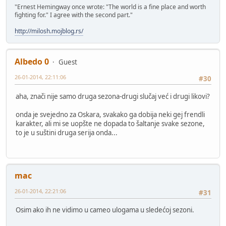
"Ernest Hemingway once wrote: "The world is a fine place and worth
fighting for." I agree with the second part."
http://milosh.mojblog.rs/
Albedo 0
Guest
26-01-2014, 22:11:06
#30
aha, znači nije samo druga sezona-drugi slučaj već i drugi likovi?
onda je svejedno za Oskara, svakako ga dobija neki gej frendli
karakter, ali mi se uopšte ne dopada to šaltanje svake sezone,
to je u suštini druga serija onda...
mac
26-01-2014, 22:21:06
#31
Osim ako ih ne vidimo u cameo ulogama u sledećoj sezoni.