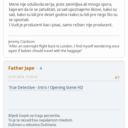
Mene nije oduševila serija, jeste zanimljiva ali mnogo spora,
kapiram da će se zahuktati, za sad upoznajemo likove, kakvi su
sad, kakvi su bili pre deset godina i kakvi su bili pre nego što su
se upoznali.
I Vudi je producent kao i pisac, samo režiser nije producent.
Jeremy Clarkson:
"After an overnight flight back to London, I find myself wondering once
again if babies should travel with the baggage"
Father Jape
4
21-01-2014, 17:50:54
#7
True Detective - Intro / Opening Scene HD
Blijedi čovjek na tragu pervertita.
To je ta nezadrživa napaljenost mladosti.
Dušman u odsustvu Dušmana.