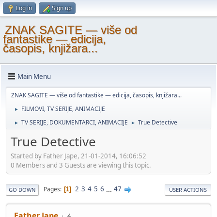
Log in
Sign up
ZNAK SAGITE — više od
fantastike — edicija,
časopis, knjižara...
Main Menu
ZNAK SAGITE — više od fantastike — edicija, časopis, knjižara...
FILMOVI, TV SERIJE, ANIMACIJE
►
TV SERIJE, DOKUMENTARCI, ANIMACIJE
True Detective
►
►
True Detective
Started by Father Jape, 21-01-2014, 16:06:52
0 Members and 3 Guests are viewing this topic.
2
3
4
5
6
...
47
Pages
1
GO DOWN
USER ACTIONS
Father Jape
4