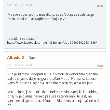
29-01-2014, 11:00:48
#39
Ma sve super, jedino maaalko previse Vudijeve svaleracije,
malo udavise....ali Mghkohnahjuju je vr' !
"Dissident by default!"
https://www.facebook.com/Art-of-Bojan-Vukic-396093920831839/
Albedo 0
Guest
29-01-2014, 11:24:34
#40
Vudija su malo upropastili u 3. epizodi, ali generalno gledano
valjda je jasno da je najgore prošao Metju. Naravno, ko zna
kako će objasniti njegovu transformaciju do kraja serijala.
WTF je ipak, ja sam očekivao nekog Kevina Spejsija kao ubicu,
onaj mi je djeluje nekako previše retardirano. To jest, ne
vjerujem da je on ubica lično, možda povezan s njim ali ne baš
on.