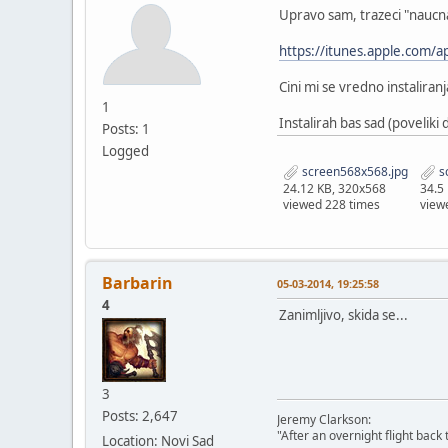
Upravo sam, trazeci "naucna
https://itunes.apple.com/
Cini mi se vredno instaliranj
1
Instalirah bas sad (poveliki
Posts: 1
Logged
screen568x568.jpg
s
24.12 KB, 320x568
34.5
viewed 228 times
view
Barbarin
05-03-2014, 19:25:58
4
Zanimljivo, skida se...
3
Posts: 2,647
Jeremy Clarkson:
"After an overnight flight back
Location: Novi Sad