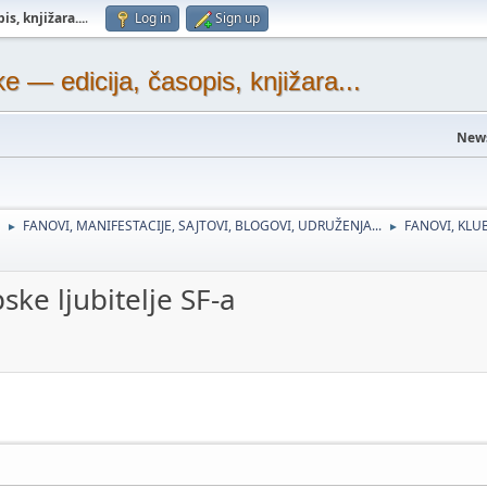
s, knjižara...
.
Log in
Sign up
— edicija, časopis, knjižara...
New
FANOVI, MANIFESTACIJE, SAJTOVI, BLOGOVI, UDRUŽENJA...
FANOVI, KLUB
►
►
ske ljubitelje SF-a