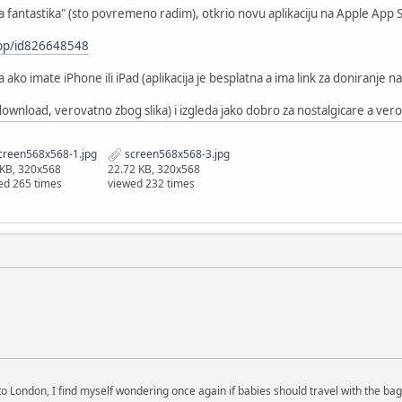
 fantastika" (sto povremeno radim), otkrio novu aplikaciju na Apple App 
app/id826648548
a ako imate iPhone ili iPad (aplikacija je besplatna a ima link za doniranje 
 download, verovatno zbog slika) i izgleda jako dobro za nostalgicare a vero
creen568x568-1.jpg
screen568x568-3.jpg
 KB, 320x568
22.72 KB, 320x568
ed 265 times
viewed 232 times
 to London, I find myself wondering once again if babies should travel with the b