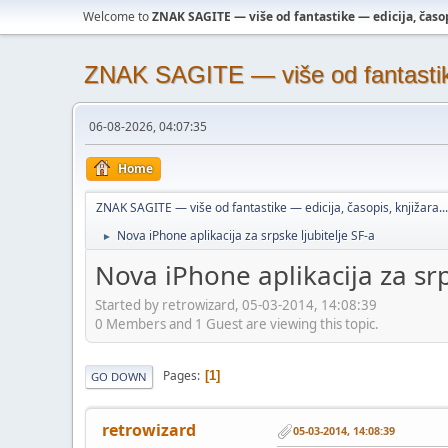
Welcome to
ZNAK SAGITE — više od fantastike — edicija, časopi
ZNAK SAGITE — više od fantastike 
06-08-2026, 04:07:35
Home
ZNAK SAGITE — više od fantastike — edicija, časopis, knjižara...
Nova iPhone aplikacija za srpske ljubitelje SF-a
►
Nova iPhone aplikacija za srp
Started by retrowizard, 05-03-2014, 14:08:39
0 Members and 1 Guest are viewing this topic.
Pages
1
GO DOWN
retrowizard
05-03-2014, 14:08:39