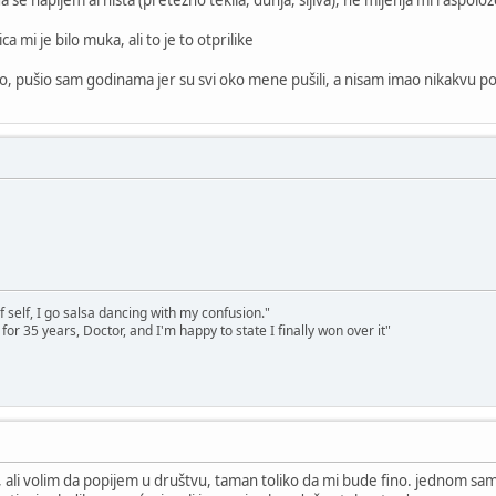
 mi je bilo muka, ali to je to otprilike
 bilo, pušio sam godinama jer su svi oko mene pušili, a nisam imao nikakvu po
 self, I go salsa dancing with my confusion."
y for 35 years, Doctor, and I'm happy to state I finally won over it"
 ali volim da popijem u društvu, taman toliko da mi bude fino. jednom sam