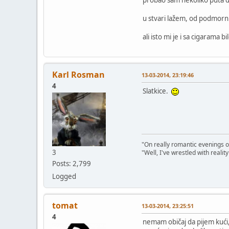
u stvari lažem, od podmornica
ali isto mi je i sa cigarama
Karl Rosman
13-03-2014, 23:19:46
4
Slatkice.
"On really romantic evenings of
3
"Well, I've wrestled with realit
Posts: 2,799
Logged
tomat
13-03-2014, 23:25:51
4
nemam običaj da pijem kući,