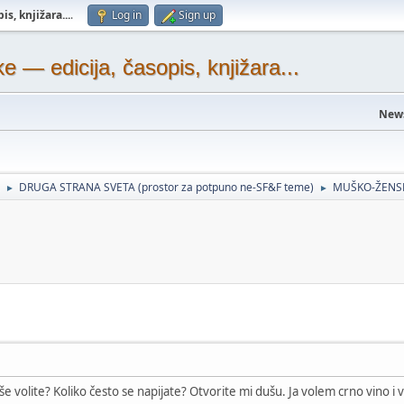
s, knjižara...
.
Log in
Sign up
— edicija, časopis, knjižara...
New
DRUGA STRANA SVETA (prostor za potpuno ne-SF&F teme)
MUŠKO-ŽENSK
►
►
jviše volite? Koliko često se napijate? Otvorite mi dušu. Ja volem crno vino i 