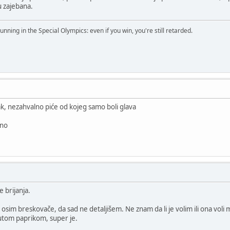
 zajebana.
running in the Special Olympics: even if you win, you're still retarded.
ak, nezahvalno piće od kojeg samo boli glava
ano
e brijanja.
osim breskovače, da sad ne detaljišem. Ne znam da li je volim ili ona voli m
jutom paprikom, super je.