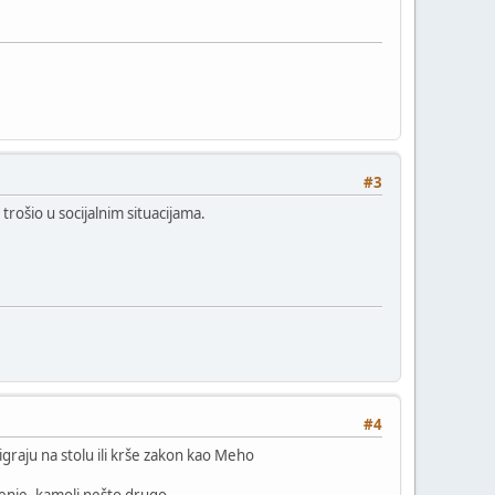
#3
rošio u socijalnim situacijama.
#4
igraju na stolu ili krše zakon kao Meho
oženje, kamoli nešto drugo