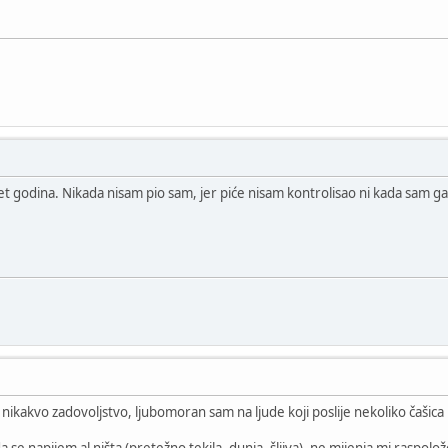
t godina. Nikada nisam pio sam, jer piće nisam kontrolisao ni kada sam ga t
nikakvo zadovoljstvo, ljubomoran sam na ljude koji poslije nekoliko čašica 
se napijem al ništa (pretežno tekila, dunja, šljiva), ne mijenja mi raspol