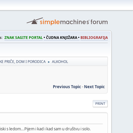
s:
ZNAK SAGITE PORTAL
• ČUDNA KNJIŽARA •
BIBLIOGRAFIJA
E PRIČE, DOM I PORODICA
ALKOHOL
►
Previous Topic
-
Next Topic
PRINT
viski s ledom...Pijem i kad i kad sam u društvu i solo.