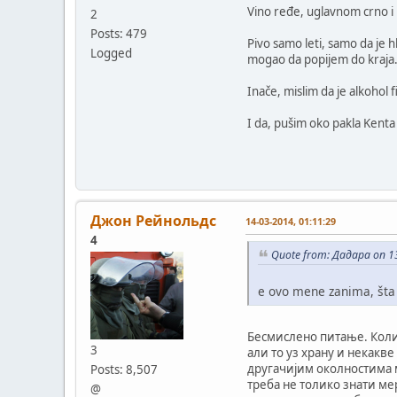
Vino ređe, uglavnom crno i
2
Posts: 479
Pivo samo leti, samo da je h
Logged
mogao da popijem do kraja. D
Inače, mislim da je alkohol
I da, pušim oko pakla Kenta
Джон Рейнольдс
14-03-2014, 01:11:29
4
Quote from: Дадара on 1
e ovo mene zanima, šta z
Бесмислено питање. Коли
3
али то уз храну и некакв
другачијим околностима м
Posts: 8,507
треба не толико знати ме
@