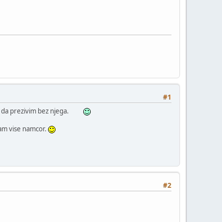
#1
 da prezivim bez njega.
isam vise namcor.
#2