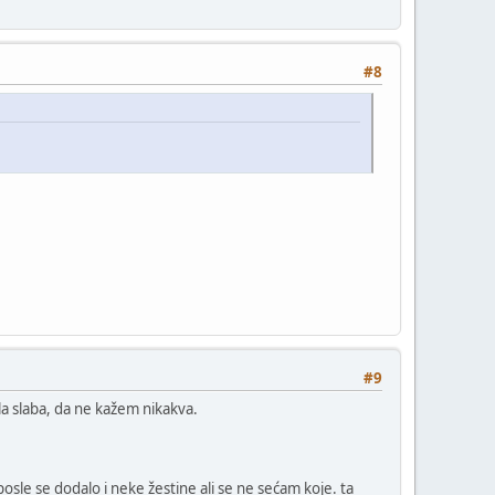
#8
#9
ila slaba, da ne kažem nikakva.
sle se dodalo i neke žestine ali se ne sećam koje. ta