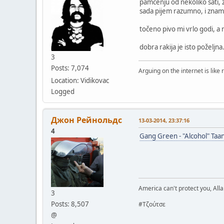
pamćenju od nekoliko sati, 
sada pijem razumno, i znam
točeno pivo mi vrlo godi, a 
dobra rakija je isto poželjna
3
Posts: 7,074
Arguing on the internet is like 
Location: Vidikovac
Logged
Джон Рейнольдс
13-03-2014, 23:37:16
4
Gang Green - "Alcohol" Taa
America can't protect you, Alla
3
Posts: 8,507
#Τζούτσε
@