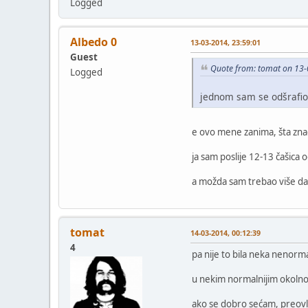
Logged
Albedo 0
13-03-2014, 23:59:01
Guest
Quote from: tomat on 13-
Logged
jednom sam se odšrafio
e ovo mene zanima, šta znači
ja sam poslije 12-13 čašica 
a možda sam trebao više d
tomat
14-03-2014, 00:12:39
4
pa nije to bila neka nenorma
u nekim normalnijim okolnosti
ako se dobro sećam, preovla