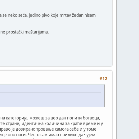
 ga se neko seća, jedino pivo koje mrtav žedan nisam
žene prostački maštarijama.
#12
а категорија, можеш за цео дан попити богаоца,
уге стране, идентична количина за краће време и у
раво је дозирано тровање самога себе и у томе
ице оно носи. Често сам имао прилике да чујем