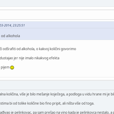
03-2014, 23:25:51
 od alkohola
 odšrafiti od alkohola, o kakvoj količini govorimo
odustajao jer nije imalo nikakvog efekta
a pijem
lna količina, više je bilo mešanje koječega, a podloga u vidu hrane mi je b
ma bi od tolike količine bio fino pripit, ali ništa više od toga.
đivao je pelinkovac, pa sam prešao na vino kada je pelinkovca nestalo, a po