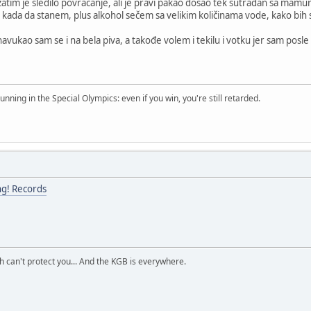
zatim je sledilo povraćanje, ali je pravi pakao došao tek sutradan sa mam
 kada da stanem, plus alkohol sečem sa velikim količinama vode, kako bi
navukao sam se i na bela piva, a takođe volem i tekilu i votku jer sam posle
.
running in the Special Olympics: even if you win, you're still retarded.
ng! Records
h can't protect you... And the KGB is everywhere.