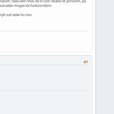
urlukom. tada sam rešio da to više nikada ne ponovim, pa
h sutradan mogao da funkcionišem.
 njih sutradan ko nov.
#7