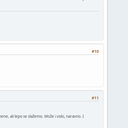
#10
#11
ene, ali lepo se slažemo. Može i viski, naravno. I