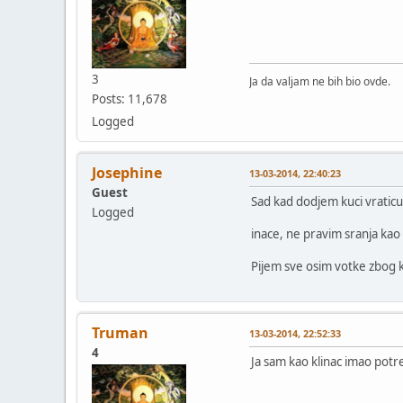
3
Ja da valjam ne bih bio ovde.
Posts: 11,678
Logged
Josephine
13-03-2014, 22:40:23
Guest
Sad kad dodjem kuci vratic
Logged
inace, ne pravim sranja kao
Pijem sve osim votke zbog ko
Truman
13-03-2014, 22:52:33
4
Ja sam kao klinac imao potre