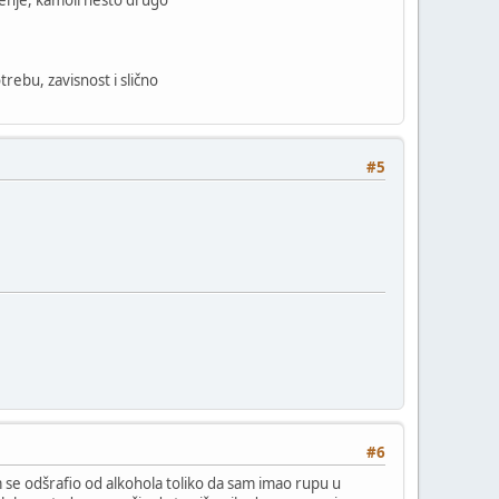
trebu, zavisnost i slično
#5
#6
 se odšrafio od alkohola toliko da sam imao rupu u