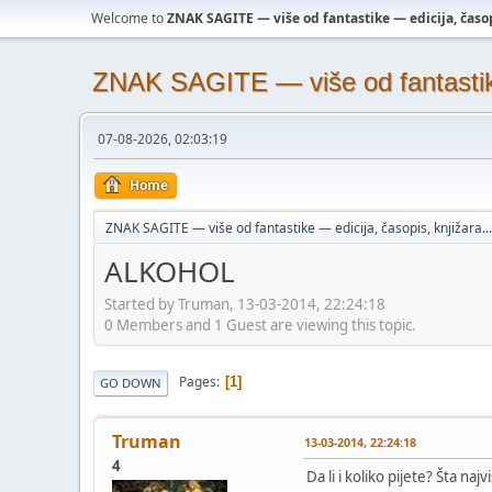
Welcome to
ZNAK SAGITE — više od fantastike — edicija, časopi
ZNAK SAGITE — više od fantastike 
07-08-2026, 02:03:19
Home
ZNAK SAGITE — više od fantastike — edicija, časopis, knjižara...
ALKOHOL
Started by Truman, 13-03-2014, 22:24:18
0 Members and 1 Guest are viewing this topic.
Pages
1
GO DOWN
Truman
13-03-2014, 22:24:18
4
Da li i koliko pijete? Šta na