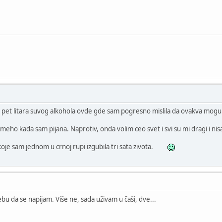
u pet litara suvog alkohola ovde gde sam pogresno mislila da ovakva mogu
 meho kada sam pijana. Naprotiv, onda volim ceo svet i svi su mi dragi i n
je sam jednom u crnoj rupi izgubila tri sata zivota.
bu da se napijam. Više ne, sada uživam u čaši, dve...