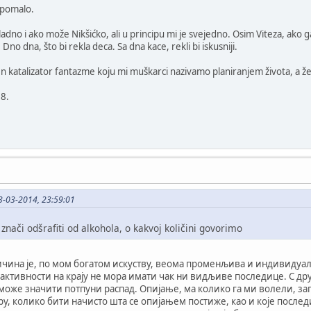
 pomalo.
ladno i ako može Nikšićko, ali u principu mi je svejedno. Osim Viteza, ako
no dna, što bi rekla deca. Sa dna kace, rekli bi iskusniji.
 fin katalizator fantazme koju mi muškarci nazivamo planiranjem života, a 
 8.
3-03-2014, 23:59:01
nači odšrafiti od alkohola, o kakvoj količini govorimo
чина је, по мом богатом искуству, веома променљива и индивидуалн
е активности на крају не мора имати чак ни видљиве последице. С др
оже значити потпуни распад. Опијање, ма колико га ми волели, зап
ру, колико бити начисто шта се опијањем постиже, као и које послед