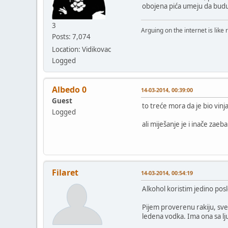
obojena pića umeju da budu
3
Arguing on the internet is like 
Posts: 7,074
Location: Vidikovac
Logged
Albedo 0
14-03-2014, 00:39:00
Guest
to treće mora da je bio vinj
Logged
ali miješanje je i inače zaeb
Filaret
14-03-2014, 00:54:19
Alkohol koristim jedino posl
Pijem proverenu rakiju, sve 
ledena vodka. Ima ona sa l