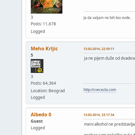
3
Ja da valjam ne bih bio ovde.
Posts: 11,678
Logged
Meho Krljic
13-03-2014, 22:59:11
5
Ja ne pijem duže od dvadese
3
Posts: 64,364
http://cvecezla.com
Location: Beograd
Logged
Albedo 0
13-03-2014, 23:17:34
Guest
meni alkohol ne predstavlja 
Logged
probao sam nekoliko puta da 