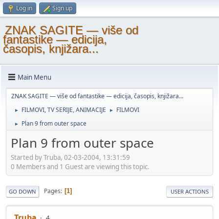
Log in
Sign up
ZNAK SAGITE — više od
fantastike — edicija,
časopis, knjižara...
Main Menu
ZNAK SAGITE — više od fantastike — edicija, časopis, knjižara...
FILMOVI, TV SERIJE, ANIMACIJE
FILMOVI
►
►
Plan 9 from outer space
►
Plan 9 from outer space
Started by Truba, 02-03-2004, 13:31:59
0 Members and 1 Guest are viewing this topic.
Pages
1
GO DOWN
USER ACTIONS
Truba
4