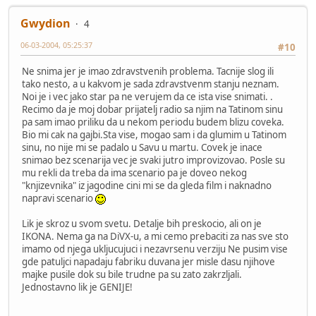
Gwydion
4
06-03-2004, 05:25:37
#10
Ne snima jer je imao zdravstvenih problema. Tacnije slog ili
tako nesto, a u kakvom je sada zdravstvenm stanju neznam.
Noi je i vec jako star pa ne verujem da ce ista vise snimati. .
Recimo da je moj dobar prijatelj radio sa njim na Tatinom sinu
pa sam imao priliku da u nekom periodu budem blizu coveka.
Bio mi cak na gajbi.Sta vise, mogao sam i da glumim u Tatinom
sinu, no nije mi se padalo u Savu u martu. Covek je inace
snimao bez scenarija vec je svaki jutro improvizovao. Posle su
mu rekli da treba da ima scenario pa je doveo nekog
"knjizevnika" iz jagodine cini mi se da gleda film i naknadno
napravi scenario
Lik je skroz u svom svetu. Detalje bih preskocio, ali on je
IKONA. Nema ga na DiVX-u, a mi cemo prebaciti za nas sve sto
imamo od njega ukljucujuci i nezavrsenu verziju Ne pusim vise
gde patuljci napadaju fabriku duvana jer misle dasu njihove
majke pusile dok su bile trudne pa su zato zakrzljali.
Jednostavno lik je GENIJE!