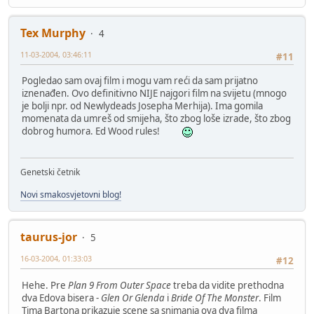
Tex Murphy
4
11-03-2004, 03:46:11
#11
Pogledao sam ovaj film i mogu vam reći da sam prijatno
iznenađen. Ovo definitivno NIJE najgori film na svijetu (mnogo
je bolji npr. od Newlydeads Josepha Merhija). Ima gomila
momenata da umreš od smijeha, što zbog loše izrade, što zbog
dobrog humora. Ed Wood rules!
Genetski četnik
Novi smakosvjetovni blog!
taurus-jor
5
16-03-2004, 01:33:03
#12
Hehe. Pre
Plan 9 From Outer Space
treba da vidite prethodna
dva Edova bisera -
Glen Or Glenda
i
Bride Of The Monster
. Film
Tima Bartona prikazuje scene sa snimanja ova dva filma