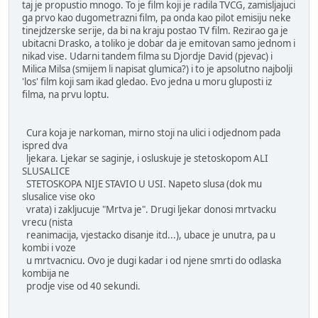
taj je propustio mnogo. To je film koji je radila TVCG, zamisljajuci
ga prvo kao dugometrazni film, pa onda kao pilot emisiju neke
tinejdzerske serije, da bi na kraju postao TV film. Rezirao ga je
ubitacni Drasko, a toliko je dobar da je emitovan samo jednom i
nikad vise. Udarni tandem filma su Djordje David (pjevac) i
Milica Milsa (smijem li napisat glumica?) i to je apsolutno najbolji
'los' film koji sam ikad gledao. Evo jedna u moru gluposti iz
filma, na prvu loptu.
Cura koja je narkoman, mirno stoji na ulici i odjednom pada
ispred dva
ljekara. Ljekar se saginje, i osluskuje je stetoskopom ALI
SLUSALICE
STETOSKOPA NIJE STAVIO U USI. Napeto slusa (dok mu
slusalice vise oko
vrata) i zakljucuje "Mrtva je". Drugi ljekar donosi mrtvacku
vrecu (nista
reanimacija, vjestacko disanje itd...), ubace je unutra, pa u
kombi i voze
u mrtvacnicu. Ovo je dugi kadar i od njene smrti do odlaska
kombija ne
prodje vise od 40 sekundi.