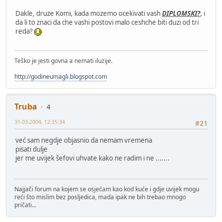
Dakle, druze Komi, kada mozemo ocekivati vash
DIPLOMSKI?
, i
da li to znaci da che vashi postovi malo ceshche biti duzi od tri
reda?
Teško je jesti govna a nemati iluzije.
http://godineumagli.blogspot.com
Truba
4
31-03-2004, 12:35:34
#21
već sam negdje objasnio da nemam vremena
pisati dulje
jer me uvijek šefovi uhvate kako ne radim i ne .......
Najjači forum na kojem se osjećam kao kod kuće i gdje uvijek mogu
reći što mislim bez posljedica, mada ipak ne bih trebao mnogo
pričati...