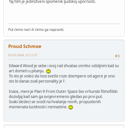
Taj film je jedinstveni spomenik ljudskoj upornosti.
Put ćemo naći ili ćemo ga napraviti.
Proud Schmoe
05-03-2004, 02:21:07
#3
Edward Wood je sebe i svoj rad shvatao
smrtno
ozbiljnim kad su
art dometi u pitanju.
To sto je voleo da nosi svetlo roze dzempere od agore je ono
sto bi danas zvali personality je l'.
Inace, meni je Plan 9 From Outer Space bio vrhunski filmofilski
dozivljaj kad sam ga svojevremeno gledao po prvi put.
Svaki sledeci se svodi na hvatanje novih, propustenih
momenata lucidnosti i nemastine.