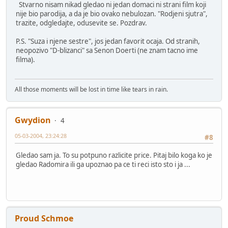
Stvarno nisam nikad gledao ni jedan domaci ni strani film koji
nije bio parodija, a da je bio ovako nebulozan. "Rodjeni sjutra",
trazite, odgledajte, odusevite se. Pozdrav.
P.S. "Suza i njene sestre", jos jedan favorit ocaja. Od stranih,
neopozivo "D-blizanci" sa Senon Doerti (ne znam tacno ime
filma).
All those moments will be lost in time like tears in rain.
Gwydion
4
05-03-2004, 23:24:28
#8
Gledao sam ja. To su potpuno razlicite price. Pitaj bilo koga ko je
gledao Radomira ili ga upoznao pa ce ti reci isto sto i ja ...
Proud Schmoe