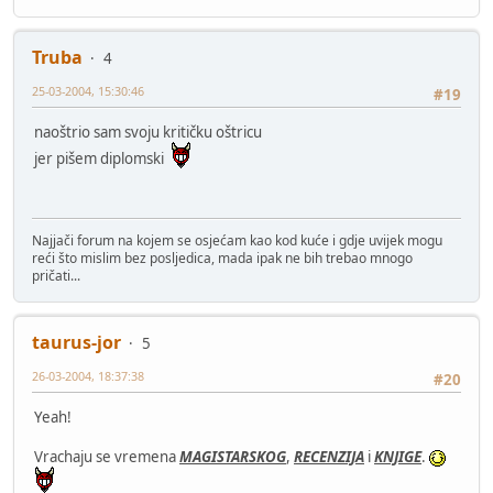
Truba
4
25-03-2004, 15:30:46
#19
naoštrio sam svoju kritičku oštricu
jer pišem diplomski
Najjači forum na kojem se osjećam kao kod kuće i gdje uvijek mogu
reći što mislim bez posljedica, mada ipak ne bih trebao mnogo
pričati...
taurus-jor
5
26-03-2004, 18:37:38
#20
Yeah!
Vrachaju se vremena
MAGISTARSKOG
,
RECENZIJA
i
KNJIGE
.