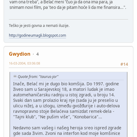
vam ona treba", a Belać meni "čuo ja da ona ima para, ja
snimam novi film, pa 'teo da je pitam hoće li da me finansira...".
Teško je jesti govna a nemati iluzije.
http://godineumagli.blogspot.com
Gwydion
4
16-03-2004, 03:06:08
#14
Quote from: "taurus-jor"
Inače, Belać mi je dugo bio komšija. Do 1997. godine
živeo sam u Sarajevskoj 18, a matori ludak je imao
automehaničarsku radnju u istoj zgradi, u broju 14.
Svaki dan sam prolazio kraj nje (sada ju je preselio u
ulicu niže), a u izlogu, između gvožđurije i auto-delova
ravnopravno stoje Belaćeva samizdat remek-dela -
"Tajni klub", "Ne pušim više", "Konobarica"...
Nedavno sam vašeg i našeg heroja sreo ispred zgrade
gde sada živim. Zvoni na interfon kod moje komšinice