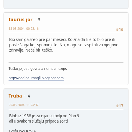
taurus-jor
5
18-03-2004, 00:23:16
#16
Bio sam ga sreo pre par meseci. Ko zna da li je to bilo pre ili
posle šloga koji spominjete. No, mogu se raspitati za njegovo
zdravlje. Neće biti teško.
Teško je jesti govna a nemati iluzije.
http://godineumagli.blogspot.com
Truba
4
25-03-2004, 11:24:37
#17
Blob iz 1958 je za nijansu bolji od Plan 9
ali u svakom slučaju pripada sorti
LOŠE DO BOLA