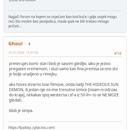
Najjači forum na kojem se osjećam kao kod kuće i gdje uvijek mogu
reći što mislim bez posljedica, mada ipak ne bih trebao mnogo
pričati...
Ghoul
4
25-03-2004, 14:37:58
#18
preterujes komi: stari blob je sasvim gledljiv, iako je jezivo
pregazen vremenom, i sluzi samo kao fina premisa za ono sto
je bolje uradjeno u rimejku.
ako hoces stvarno lose filmove, onda nadji THE HIDEOUS SUN
DEMON, ili jedan cije mi ime trenutno izmice [nisam ni izdrzao
do kraja], nekakav spoj westerna i sf-a iz 50-ih= to se NE MOZE
gledati.
blob je simpa.
https://ljudska_splacina.com/