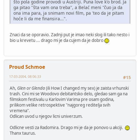
što pola godine provodi u Austriji. Puna love k'o brod. Ja
ga pitao "šta vam ona treba", a Belać meni "čuo ja da
ona ima para, ja snimam novi film, pa 'teo da je pitam
hoće li da me finansira...".
Znaci da se oporavio. Zadnji put je imao neki slog ili tako nesto i
bio u krevetu ... drago mi je da cujem da je dobro
Proud Schmoe
17-03-2004, 08:06:33
#15
Ah,
Glen or Glenda
(ili How I changed my sex) je zaista vrhunski
trash. Cini mi se Woodovo debitantsko delo, gledao sam ga na
filmskom festivalu u Karlovim Varima pre osam godina,
prilikom velike retrospektive "najgoreg reditelja svih
vremena".
Odlican uvod u njegov licni univerzum.
Odlicne vesti za Radomira. Drago mi je da je ponovo u akciji.
Thanx taurus.