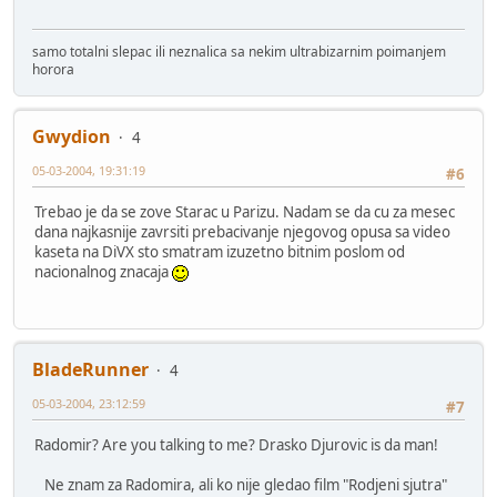
samo totalni slepac ili neznalica sa nekim ultrabizarnim poimanjem
horora
Gwydion
4
05-03-2004, 19:31:19
#6
Trebao je da se zove Starac u Parizu. Nadam se da cu za mesec
dana najkasnije zavrsiti prebacivanje njegovog opusa sa video
kaseta na DiVX sto smatram izuzetno bitnim poslom od
nacionalnog znacaja
BladeRunner
4
05-03-2004, 23:12:59
#7
Radomir? Are you talking to me? Drasko Djurovic is da man!
Ne znam za Radomira, ali ko nije gledao film "Rodjeni sjutra"