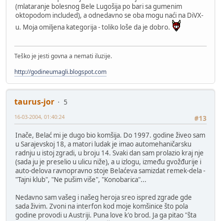
(mlataranje bolesnog Bele Lugošija po bari sa gumenim
oktopodom included), a odnedavno se oba mogu naći na DiVX-
u. Moja omiljena kategorija - toliko loše da je dobro.
Teško je jesti govna a nemati iluzije.
http://godineumagli.blogspot.com
taurus-jor
5
16-03-2004, 01:40:24
#13
Inače, Belać mi je dugo bio komšija. Do 1997. godine živeo sam
u Sarajevskoj 18, a matori ludak je imao automehaničarsku
radnju u istoj zgradi, u broju 14. Svaki dan sam prolazio kraj nje
(sada ju je preselio u ulicu niže), a u izlogu, između gvožđurije i
auto-delova ravnopravno stoje Belaćeva samizdat remek-dela -
"Tajni klub", "Ne pušim više", "Konobarica"...
Nedavno sam vašeg i našeg heroja sreo ispred zgrade gde
sada živim. Zvoni na interfon kod moje komšinice što pola
godine provodi u Austriji. Puna love k'o brod. Ja ga pitao "šta