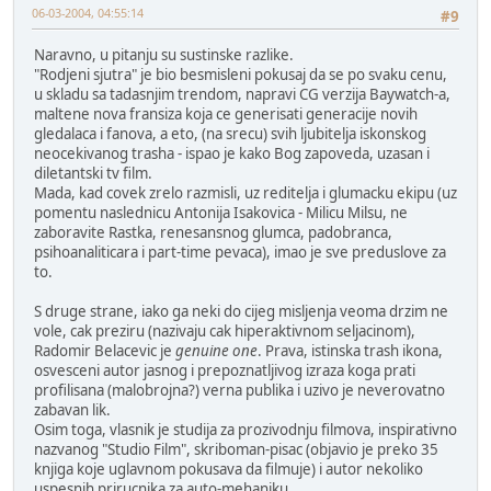
06-03-2004, 04:55:14
#9
Naravno, u pitanju su sustinske razlike.
"Rodjeni sjutra" je bio besmisleni pokusaj da se po svaku cenu,
u skladu sa tadasnjim trendom, napravi CG verzija Baywatch-a,
maltene nova fransiza koja ce generisati generacije novih
gledalaca i fanova, a eto, (na srecu) svih ljubitelja iskonskog
neocekivanog trasha - ispao je kako Bog zapoveda, uzasan i
diletantski tv film.
Mada, kad covek zrelo razmisli, uz reditelja i glumacku ekipu (uz
pomentu naslednicu Antonija Isakovica - Milicu Milsu, ne
zaboravite Rastka, renesansnog glumca, padobranca,
psihoanaliticara i part-time pevaca), imao je sve preduslove za
to.
S druge strane, iako ga neki do cijeg misljenja veoma drzim ne
vole, cak preziru (nazivaju cak hiperaktivnom seljacinom),
Radomir Belacevic je
genuine one
. Prava, istinska trash ikona,
osvesceni autor jasnog i prepoznatljivog izraza koga prati
profilisana (malobrojna?) verna publika i uzivo je neverovatno
zabavan lik.
Osim toga, vlasnik je studija za prozivodnju filmova, inspirativno
nazvanog "Studio Film", skriboman-pisac (objavio je preko 35
knjiga koje uglavnom pokusava da filmuje) i autor nekoliko
uspesnih prirucnika za auto-mehaniku.