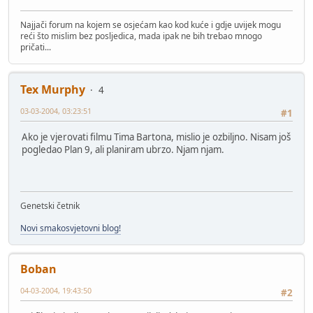
Najjači forum na kojem se osjećam kao kod kuće i gdje uvijek mogu
reći što mislim bez posljedica, mada ipak ne bih trebao mnogo
pričati...
Tex Murphy
4
03-03-2004, 03:23:51
#1
Ako je vjerovati filmu Tima Bartona, mislio je ozbiljno. Nisam još
pogledao Plan 9, ali planiram ubrzo. Njam njam.
Genetski četnik
Novi smakosvjetovni blog!
Boban
04-03-2004, 19:43:50
#2