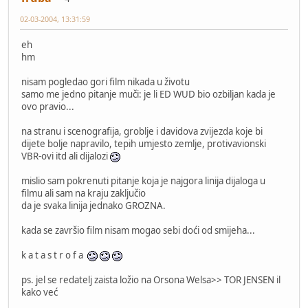
02-03-2004, 13:31:59
eh
hm
nisam pogledao gori film nikada u životu
samo me jedno pitanje muči: je li ED WUD bio ozbiljan kada je
ovo pravio...
na stranu i scenografija, groblje i davidova zvijezda koje bi
dijete bolje napravilo, tepih umjesto zemlje, protivavionski
VBR-ovi itd ali dijalozi
mislio sam pokrenuti pitanje koja je najgora linija dijaloga u
filmu ali sam na kraju zaključio
da je svaka linija jednako GROZNA.
kada se završio film nisam mogao sebi doći od smijeha...
k a t a s t r o f a
ps. jel se redatelj zaista ložio na Orsona Welsa>> TOR JENSEN il
kako već