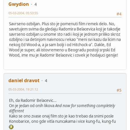
Gwydion
4
05-03-2004, 05:53:55
#4
Savrseno ozbiljan. Plus sto je pomenuti film remek delo. No,
savetujem svima da gledaju Radomira Belacevica koji je takodje
savrseno ozbiljan u onome sto radi i koji je jednom priliko skroz
ozbiljno i sa detinjom naivnoscu rekao "meni svi kazu da licim na
nekog Ed Wood-a, a ja sam bolji i od Hitchock-a". Dakle, Ed
Wood je super, ali istovremeno u Beogradu postoji srpski Ed
Wood, ime mu je Radomir Belacevic i covek je hodajuci genije!
daniel dravot
4
05-03-2004, 19:21:12
#5
Eh, da Radomir Belacevic...
On je jedan od onih likova
And now for something completely
different
Kako se ono zvase onaj film sto je kao trebao da snimi posle
Konobarice, ono gde vitla nuncakama i vice kung-fu, kung-fu