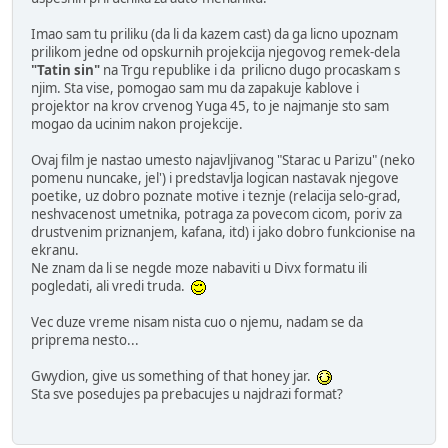
Imao sam tu priliku (da li da kazem cast) da ga licno upoznam
prilikom jedne od opskurnih projekcija njegovog remek-dela
"Tatin sin"
na Trgu republike i da prilicno dugo procaskam s
njim. Sta vise, pomogao sam mu da zapakuje kablove i
projektor na krov crvenog Yuga 45, to je najmanje sto sam
mogao da ucinim nakon projekcije.
Ovaj film je nastao umesto najavljivanog "Starac u Parizu" (neko
pomenu nuncake, jel') i predstavlja logican nastavak njegove
poetike, uz dobro poznate motive i teznje (relacija selo-grad,
neshvacenost umetnika, potraga za povecom cicom, poriv za
drustvenim priznanjem, kafana, itd) i jako dobro funkcionise na
ekranu.
Ne znam da li se negde moze nabaviti u Divx formatu ili
pogledati, ali vredi truda.
Vec duze vreme nisam nista cuo o njemu, nadam se da
priprema nesto...
Gwydion, give us something of that honey jar.
Sta sve posedujes pa prebacujes u najdrazi format?