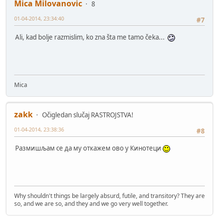
Mica Milovanovic
8
01-04-2014, 23:34:40
#7
Ali, kad bolje razmislim, ko zna šta me tamo čeka...
Mica
zakk
Očigledan slučaj RASTROJSTVA!
01-04-2014, 23:38:36
#8
Размишљам се да му откажем ово у Кинотеци
Why shouldn't things be largely absurd, futile, and transitory? They are
so, and we are so, and they and we go very well together.