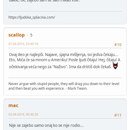
dakle, ok, zajebo sam se sad i nikad više.
https://ljudska_splacina.com/
scallop
5
01-04-2014, 23:49:18
#10
Ovaj deo je najlepši. Najave, sjajna mišljenja, svi jedva čekaju...
Eto, Mića će sa mnom u Ameriku! Posle ljudi čitaju! Hej, čitaju! A
očekivanja veća nego za "Naživo". Ima da drktiš dok čekaš.
Never argue with stupid people, they will drag you down to their level
and then beat you with experience. - Mark Twain.
mac
02-04-2014, 00:40:30
#11
Nije se zajebo samo onaj ko se nije rodio...