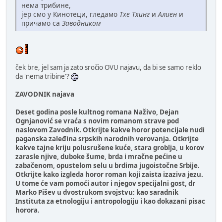
нема трибине,
јер смо у Кинотеци, гледамо
Тхе Тхинг
и
Алиен
и
причамо са
Заводником
ček bre, jel sam ja zato sročio OVU najavu, da bi se samo reklo
da 'nema tribine'?
ZAVODNIK najava
Deset godina posle kultnog romana Naživo, Dejan
Ognjanović se vraća s novim romanom strave pod
naslovom Zavodnik. Otkrijte kakve horor potencijale nudi
paganska zaleđina srpskih narodnih verovanja. Otkrijte
kakve tajne kriju polusrušene kuće, stara groblja, u korov
zarasle njive, duboke šume, brda i mračne pećine u
zabačenom, opustelom selu u brdima jugoistočne Srbije.
Otkrijte kako izgleda horor roman koji zaista izaziva jezu.
U tome će vam pomoći autor i njegov specijalni gost, dr
Marko Pišev u dvostrukom svojstvu: kao saradnik
Instituta za etnologiju i antropologiju i kao dokazani pisac
horora.