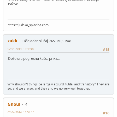
naživo.
https://ljudska_splacina.com/
zakk
Očigledan slučaj RASTROJSTVA!
02-04-2014, 16:48:07
#15
Došo si u pogrešnu kuću, prika...
Why shouldn't things be largely absurd, futile, and transitory? They are
so, and we are so, and they and we go very well together.
Ghoul
4
02-04-2014, 16:54:10
#16