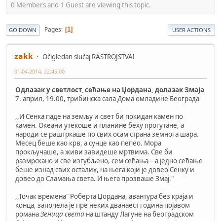
0 Members and 1 Guest are viewing this topic.
Pages
1
GO DOWN
USER ACTIONS
zakk
Očigledan slučaj RASTROJSTVA!
01-04-2014, 22:45:00
Одлазак у светлост, сећање на Џордана, долазак Змаја
7. април, 19.00, трибинска сала Дома омладине Београда
,,И Сенка паде на земљу и свет би покидан камен по
камен. Океани утекоше и планине беху прогутане, а
народи се раштркаше по свих осам страна земнога шара.
Месец беше као крв, а сунце као пепео. Мора
прокључаше, а живи завидеше мртвима. Све би
размрскано и све изгубљено, сем сећања – а једно сећање
беше изнад свих осталих, на њега који је довео Сенку и
довео до Сламања света. И њега прозваше Змај."
,,Точак времена" Роберта Џордана, авантура без краја и
конца, започела је пре неких дванаест година појавом
романа
Зеница света
на штанду Лагуне на београдском