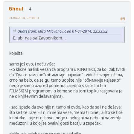
Ghoul
4
01-04-2014, 23:38:51
#9
Quote from: Mica Milovanovic on 01-04-2014, 23:33:52
E, ubi nas sa Zavodnikom...
koješta.
samo još ovo, i neću više:
-ko klikne na link vezan za program u KINOTECI, za koji zak tvrdi
da "Гул се тамо већ обимније најавио" - videće svojim očima,
crno na belo, da se gul tamo uopšte nije "обимније најавио"
nego je samo uzgred pomenut zajedno s sa celim tim
FILMSKIM programom, o kome se na tom topiku razgovara (a
ne o književnim dešavanjima).
- sad ispade da ovo nije ni tamo ni ovde, kao da se i ne dešava:
što se tiče 'laze' - s njim nema veze, 'nema tribine', a što se tiče
kinoteke - nije ni njihovo, nego u nekoj ni na nebu ni na zemlji
međuzoni, u kojoj se ovakvi gosti bacaju u zapećak.