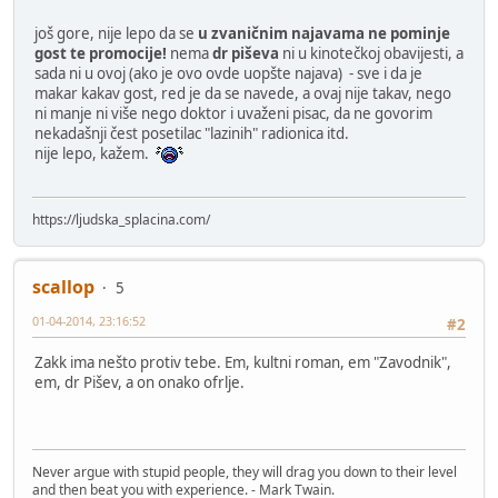
još gore, nije lepo da se
u zvaničnim najavama ne pominje
gost te promocije!
nema
dr piševa
ni u kinotečkoj obavijesti, a
sada ni u ovoj (ako je ovo ovde uopšte najava) - sve i da je
makar kakav gost, red je da se navede, a ovaj nije takav, nego
ni manje ni više nego doktor i uvaženi pisac, da ne govorim
nekadašnji čest posetilac "lazinih" radionica itd.
nije lepo, kažem.
https://ljudska_splacina.com/
scallop
5
01-04-2014, 23:16:52
#2
Zakk ima nešto protiv tebe. Em, kultni roman, em "Zavodnik",
em, dr Pišev, a on onako ofrlje.
Never argue with stupid people, they will drag you down to their level
and then beat you with experience. - Mark Twain.