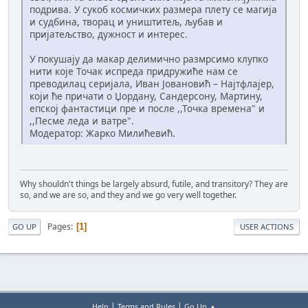
подрива. У сукоб космичких размера плету се магија
и судбина, творац и уништитељ, љубав и
пријатељство, дужност и интерес.
У покушају да макар делимично размрсимо клупко
нити које Точак испреда придружиће нам се
преводилац серијала, Иван Јовановић – Најтфлајер,
који ће причати о Џордану, Сандерсону, Мартину,
епској фантастици пре и после ,,Точка времена" и
,,Песме леда и ватре".
Модератор: Жарко Милићевић.
Why shouldn't things be largely absurd, futile, and transitory? They are
so, and we are so, and they and we go very well together.
Pages
1
GO UP
USER ACTIONS
|
|
Help
Terms and Rules
Go Up ▲