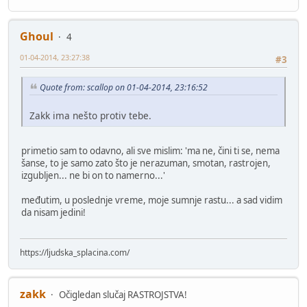
Ghoul
4
01-04-2014, 23:27:38
#3
Quote from: scallop on 01-04-2014, 23:16:52
Zakk ima nešto protiv tebe.
primetio sam to odavno, ali sve mislim: 'ma ne, čini ti se, nema
šanse, to je samo zato što je nerazuman, smotan, rastrojen,
izgubljen... ne bi on to namerno...'
međutim, u poslednje vreme, moje sumnje rastu... a sad vidim
da nisam jedini!
https://ljudska_splacina.com/
zakk
Očigledan slučaj RASTROJSTVA!