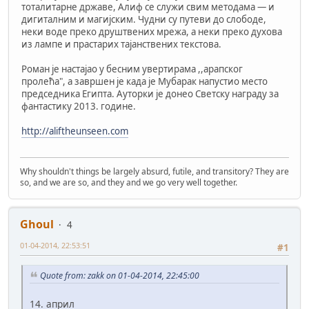
тоталитарне државе, Алиф се служи свим методама — и
дигиталним и магијским. Чудни су путеви до слободе,
неки воде преко друштвених мрежа, а неки преко духова
из лампе и прастарих тајанствених текстова.
Роман је настајао у бесним увертирама ,,арапског
пролећа", а завршен је када је Мубарак напустио место
председника Египта. Ауторки је донео Светску награду за
фантастику 2013. године.
http://aliftheunseen.com
Why shouldn't things be largely absurd, futile, and transitory? They are
so, and we are so, and they and we go very well together.
Ghoul
4
01-04-2014, 22:53:51
#1
Quote from: zakk on 01-04-2014, 22:45:00
14. април