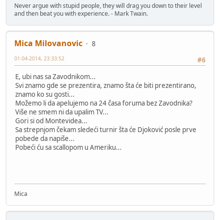
Never argue with stupid people, they will drag you down to their level
and then beat you with experience. - Mark Twain.
Mica Milovanovic
8
01-04-2014, 23:33:52
#6
E, ubi nas sa Zavodnikom...
Svi znamo gde se prezentira, znamo šta će biti prezentirano,
znamo ko su gosti...
Možemo li da apelujemo na 24 časa foruma bez Zavodnika?
Više ne smem ni da upalim TV...
Gori si od Montevidea...
Sa strepnjom čekam sledeći turnir šta će Djoković posle prve
pobede da napiše...
Pobeći ću sa scallopom u Ameriku...
Mica