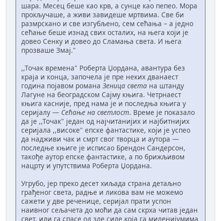
шара. Месец беше као крв, а сунце као пепео. Мора
прокључаше, а живи завидеше мртвима. Све би
размрскано и све изгубљено, сем сећања – а једно
сећање беше изнад свих осталих, на њега који је
довео Сенку и довео до Сламања света. И њега
прозваше Змај."
,,Точак времена" Роберта Џордана, авантура без
краја и конца, започела је пре неких дванаест
година појавом романа
Зеница света
на штанду
Лагуне на београдском Сајму књига. Четрнаест
књига касније, пред нама је и последња књига у
серијалу —
Сећање на светлост
. Време је показало
да је ,,Точак" један од најчитанијих и најбитнијих
серијала ,,високе" епске фантастике, који је успео
да надживи чак и смрт свог творца и аутора —
последње књиге је исписао Брендон Сандерсон,
такође аутор епске фантастике, а по брижљивом
нацрту и упутствима Роберта Џордана.
Угрубо, јер преко десет хиљада страна детаљно
грађеног света, радње и ликова вам не можемо
сажети у две реченице, серијал прати успон
наивног сељачета до моћи да сам скрха читав један
свет, или га спасе од зле силе која га миленијумима