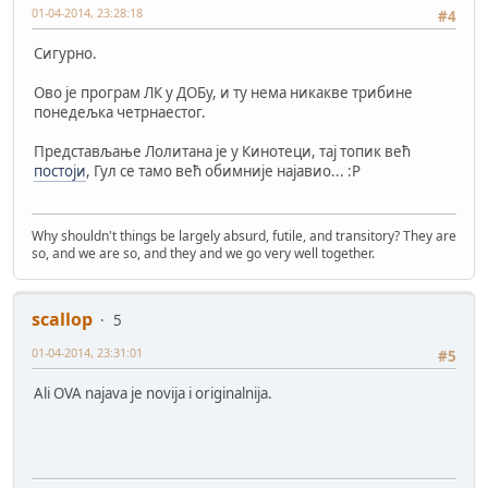
01-04-2014, 23:28:18
#4
Сигурно.
Ово је програм ЛК у ДОБу, и ту нема никакве трибине
понедељка четрнаестог.
Представљање Лолитана је у Кинотеци, тај топик већ
постоји
, Гул се тамо већ обимније најавио... :Р
Why shouldn't things be largely absurd, futile, and transitory? They are
so, and we are so, and they and we go very well together.
scallop
5
01-04-2014, 23:31:01
#5
Ali OVA najava je novija i originalnija.