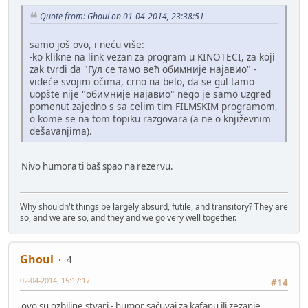
Quote from: Ghoul on 01-04-2014, 23:38:51
samo još ovo, i neću više:
-ko klikne na link vezan za program u KINOTECI, za koji
zak tvrdi da "Гул се тамо већ обимније најавио" -
videće svojim očima, crno na belo, da se gul tamo
uopšte nije "обимније најавио" nego je samo uzgred
pomenut zajedno s sa celim tim FILMSKIM programom,
o kome se na tom topiku razgovara (a ne o književnim
dešavanjima).
Nivo humora ti baš spao na rezervu.
Why shouldn't things be largely absurd, futile, and transitory? They are
so, and we are so, and they and we go very well together.
Ghoul
4
02-04-2014, 15:17:17
#14
ovo su ozbiljne stvari - humor sačuvaj za kafanu ili zezanje