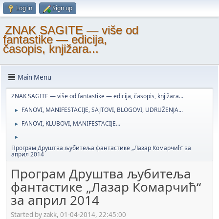
Log in
Sign up
ZNAK SAGITE — više od
fantastike — edicija,
časopis, knjižara...
Main Menu
ZNAK SAGITE — više od fantastike — edicija, časopis, knjižara...
FANOVI, MANIFESTACIJE, SAJTOVI, BLOGOVI, UDRUŽENJA...
►
FANOVI, KLUBOVI, MANIFESTACIJE...
►
►
Програм Друштва љубитеља фантастике „Лазар Комарчић“ за
април 2014
Програм Друштва љубитеља
фантастике „Лазар Комарчић“
за април 2014
Started by zakk, 01-04-2014, 22:45:00