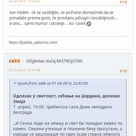
02-04-2014, 17:04:22
#18
sve mislim - će se uozbiljite, će počnete domaćinski da se
ponašate prema gosti, će prestanu pičvajzi i neozbiljnosti...
a ono... samo humor i zezanje... ko i uvek
https://ljudska_splacina.com/
zakk
Očigledan slučaj RASTROJSTVA!
07-04-2014, 10:57:48
#19
Quote from: zakk on 01-04-2014, 22:45:00
Одлазак у светлост, сећање на Џордана, долазак
Змаја
7. април, 19.00, трибинска сала Дома омладине
Београда
,,И Сенка паде на земљу и свет би покидан камен по
камен. Океани утекоше и планине беху прогутане, а
народи се раштркаше по свих осам страна земнога