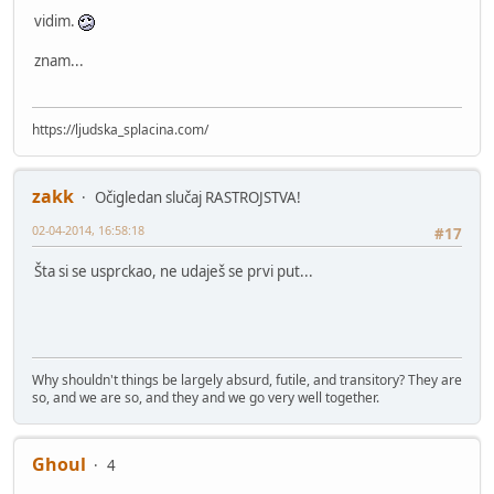
vidim.
znam...
https://ljudska_splacina.com/
zakk
Očigledan slučaj RASTROJSTVA!
02-04-2014, 16:58:18
#17
Šta si se usprckao, ne udaješ se prvi put...
Why shouldn't things be largely absurd, futile, and transitory? They are
so, and we are so, and they and we go very well together.
Ghoul
4