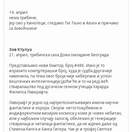
14. април
нема трибине,
јер смо у Кинотеци, гледамо
Тхе Тхинг
и
Алиен
и причамо
са
Заводником
Зов Ктулуа
21. април, трибинска сала Дома омладине Београда
Представљамо нови Емитор, број #486. Иако је то
изразито компјутерашки број, худа је судба другачије
наменила, па тема овог броја није киберпанк и успон
вештачких интелигенција (доћи ће и то на ред) већ
стваралаштво под дугачком сенком утицаја Хауарда
Филипса Лавкрафта.
Лавкрафт је једно од најпрепознатљивијих имена научне
фантастике и хорора. Својом негостољубивом и
индиферентном визијом космоса у коме је човек небитан,
или у најбољем случају залогај, обележио је генерације
стваралаца и читалаца фантастике, да не идемо даље од
Стивена Кинга и Ханса Гигера. Чак је и трофеј Светске