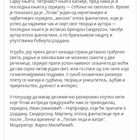
Сајму књига. Четрнаест књига касније, пред нама је и
последња књига у серијалу —
Сећање на светлост
. Време
је показало да је ,,Точак" један од најчитанијих и
најбитнијих серијала ,,високе" епске фантастике, који је
успео да надживи чак и смрт свог творца и аутора —
последње књиге је исписао Брендон Сандерсон, такође
аутор епске фантастике, а по брижљивом нацрту и
упутствима Роберта Џордана.
Угрубо, јер преко десет хиљада страна детаљно грађеног
света, радње и ликова вам не можемо сажети у две
реченице, серијал прати успон наивног сељачета до моћи
да сам скрха читав један свет, или га спасе од зле силе која
га миленијумима подрива. У сукоб космичких размера
плету се магија и судбина, творац и уништитељ, љубав и
пријатељство, дужност и интерес.
У покушају да макар делимично размрсимо клупко нити
које Точак испреда придружиће нам се преводилац
серијала, Иван Јовановић – Најтфлајер, који ће причати о
Џордану, Сандерсону, Мартину, епској фантастици пре и
после ,,Точка времена" и ,,Песме леда и ватре".
Модератор: Жарко Милићевић.