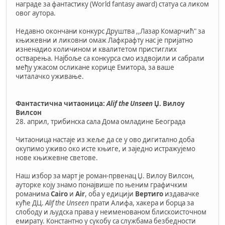
награде за фантастику (World fantasy award) статуа са ликом
овог аутора.
Недавно окончани конкурс Друштва ,,Лазар Комарчић" за
књижевни и ликовни омаж Лафкрафту нас је пријатно
изненадио количином и квалитетом пристиглих
остварења. Најбоље са конкурса смо издвојили и сабрали
међу ужасом осликане корице Емитора, за ваше
читалачко уживање.
Фантастична читаоница:
Alif the Unseen
Џ. Вилоу
Вилсон
28. април, трибинска сала Дома омладине Београда
Читаоница настаје из жеље да се у ово дигитално доба
окупимо уживо око исте књиге, и заједно истражујемо
нове књижевне светове.
Наш избор за март је роман-првенац Џ. Вилоу Вилсон,
ауторке коју знамо понајвише по њеним графичким
романима
Cairo
и
Air
, оба у едицији
Вертиго
издавачке
куће ДЦ.
Alif the Unseen
прати Алифа, хакера и борца за
слободу и људска права у неименованом блискоисточном
емирату. Константно у сукобу са службама безбедности