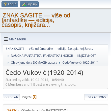
Log in
Sign up
ZNAK SAGITE — više od
fantastike — edicija,
časopis, knjižara...
Main Menu
ZNAK SAGITE — više od fantastike — edicija, časopis, knjižara...
NAUČNA FANTASTIKA, FANTASTIKA i HOROR — KNJIŽEVNOST
►
Objavljena dela DOMAĆIH autora
Čedo Vuković (1920-2014)
►
►
Čedo Vuković (1920-2014)
Started by zakk, 10-04-2014, 10:54:40
0 Members and 1 Guest are viewing this topic.
Pages
1
GO DOWN
USER ACTIONS
zakk
Očigledan slučaj RASTROJSTVA!