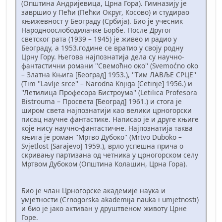
(Општина Андријевица, Црна Гора). Гимназију је
завршио у Пећи (Пећки Округ, Косово) и студирао
књижевност у Београду (Србија). Био је учесник
Народноослободилачке Борбе. После Другог
светског рата (1939 – 1945) је живео и радио у
Београду, а 1953.године се вратио у своју родну
Црну Гору. Његова најпознатија дела су научно-
фантастични романи ''Свемоћно око'' (Svemoćno oko
– Златна Књига [Београд] 1953.), ''Тим ЛАВЉЕ СРЦЕ''
(Tim ''Lavlje srce'' – Narodna Knjiga [Cetinje] 1956.) и
''Летилица Професора Бистроума'' (Letilica Profesora
Bistrouma – Просвета [Београд] 1961.) и стога је
широм света најпознатији као велики црногорски
писац научне фантастике. Написао је и друге књиге
које нису научно-фантастичне. Најпознатија таква
књига је роман ''Мртво Дубоко'' (Mrtvo Duboko –
Svjetlost [Sarajevo] 1959.), врло успешна прича о
скривању партизана од четника у црногорском селу
Мртвом Дубоком (Општина Колашин, Црна Гора).
Био је члан Црногорске академије наука и
умјетности (Crnogorska akademija nauka i umjetnosti)
и био је јако активан у друштвеном животу Црне
Горе.