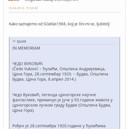
10-04-2014, 10:54:40
Kako saznajemo od SOatlas1968, koji je čini mi se, ljubitelj:
Quote
IN MEMORIAM
ЧЕДО ВУКОВИЋ
(Čedo Vuković – Ђулићи, Општина Андријевица,
Црна Гора, 28.септембар 1920. – Будва, Општина
Будва, Црна Гора, 8.април 2014.)
Чедо Вуковић, легенда црногорске научне
фантастике, преминуо је јуче у 93.години живота у
црногорском лучком граду Будви (Општина Будва,
Црна Гора).
Рођен је 28.септембра 1920.године у Ђулићима