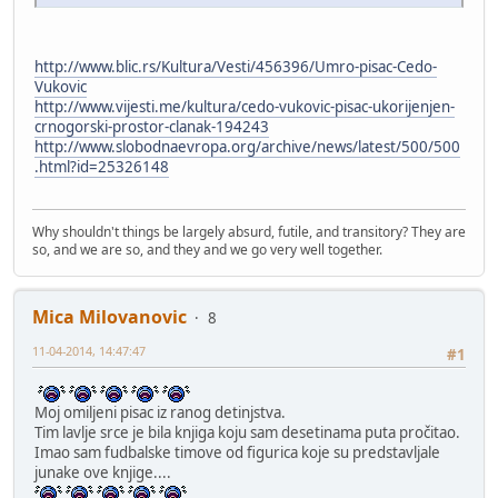
http://www.blic.rs/Kultura/Vesti/456396/Umro-pisac-Cedo-
Vukovic
http://www.vijesti.me/kultura/cedo-vukovic-pisac-ukorijenjen-
crnogorski-prostor-clanak-194243
http://www.slobodnaevropa.org/archive/news/latest/500/500
.html?id=25326148
Why shouldn't things be largely absurd, futile, and transitory? They are
so, and we are so, and they and we go very well together.
Mica Milovanovic
8
11-04-2014, 14:47:47
#1
Moj omiljeni pisac iz ranog detinjstva.
Tim lavlje srce je bila knjiga koju sam desetinama puta pročitao.
Imao sam fudbalske timove od figurica koje su predstavljale
junake ove knjige....