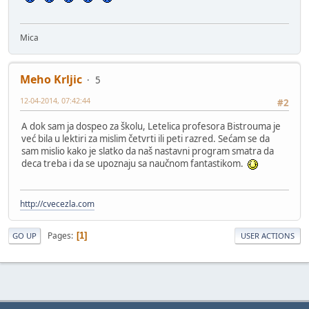
Mica
Meho Krljic
5
12-04-2014, 07:42:44
#2
A dok sam ja dospeo za školu, Letelica profesora Bistrouma je
već bila u lektiri za mislim četvrti ili peti razred. Sećam se da
sam mislio kako je slatko da naš nastavni program smatra da
deca treba i da se upoznaju sa naučnom fantastikom.
http://cvecezla.com
Pages
1
GO UP
USER ACTIONS