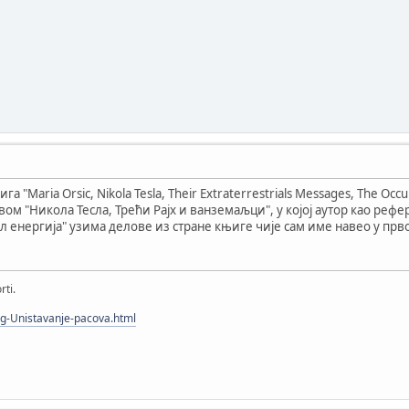
га "Maria Orsic, Nikola Tesla, Their Extraterrestrials Messages, The Oc
ом "Никола Тесла, Трећи Рајх и ванземаљци", у којој аутор као реф
л енергија" узима делове из стране књиге чије сам име навео у прв
rti.
log-Unistavanje-pacova.html