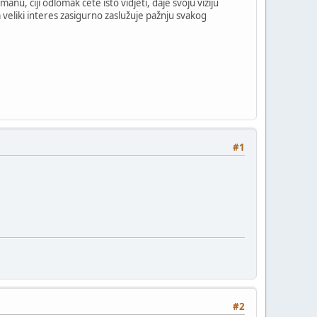
anu, čiji odlomak ćete isto vidjeti, daje svoju viziju
va veliki interes zasigurno zaslužuje pažnju svakog
#1
#2