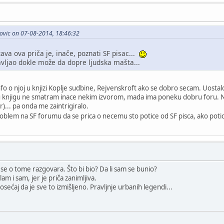
ovic on 07-08-2014, 18:46:32
itava ova priča je, inače, poznati SF pisac...
bavljao dokle može da dopre ljudska mašta...
nfo o njoj u knjizi Koplje sudbine, Rejvenskroft ako se dobro secam. Uostal
 knjigu ne smatram inace nekim izvorom, mada ima poneku dobru foru. Ne b
or)... pa onda me zaintrigiralo.
problem na SF forumu da se prica o necemu sto potice od SF pisca, ako po
se o tome razgovara. Što bi bio? Da li sam se bunio?
am i sam, jer je priča zanimljiva.
ećaj da je sve to izmišljeno. Pravljnje urbanih legendi...