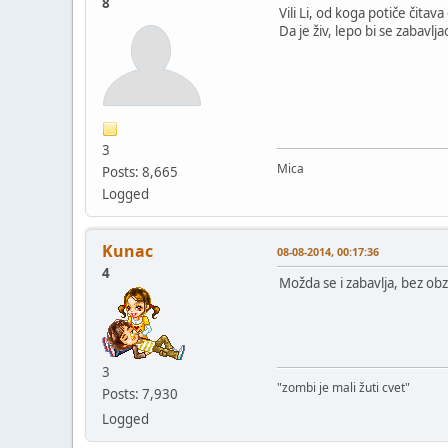
8
Vili Li, od koga potiče čitava
Da je živ, lepo bi se zabavl
3
Mica
Posts: 8,665
Logged
Kunac
08-08-2014, 00:17:36
4
Možda se i zabavlja, bez obz
3
"zombi je mali žuti cvet"
Posts: 7,930
Logged