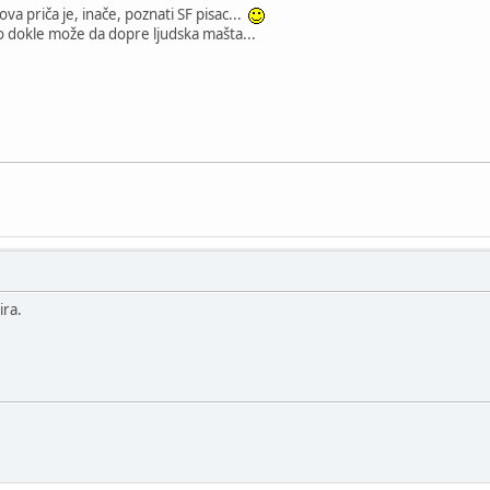
 ova priča je, inače, poznati SF pisac...
jao dokle može da dopre ljudska mašta...
ira.