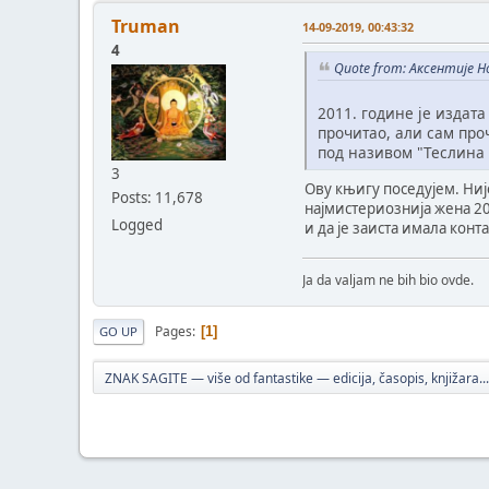
Truman
14-09-2019, 00:43:32
4
Quote from: Аксентије Н
2011. године је издата
прочитао, али сам про
под називом "Теслина 
3
Ову књигу поседујем. Ниј
Posts: 11,678
најмистериознија жена 20
Logged
и да је заиста имала конт
Ja da valjam ne bih bio ovde.
Pages
1
GO UP
ZNAK SAGITE — više od fantastike — edicija, časopis, knjižara...