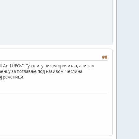
#8
cult And UFOs". Ту књигу нисам прочитао, али сам
еренцу за поглавље под називом "Теслина
ој реченици.