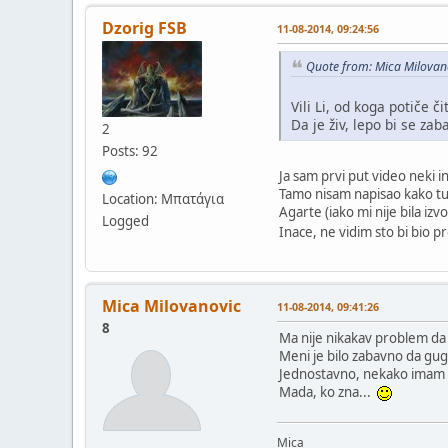
Dzorig FSB
11-08-2014, 09:24:56
Quote from: Mica Milovan
Vili Li, od koga potiče č
Da je živ, lepo bi se za
2
Posts: 92
Ja sam prvi put video neki i
Tamo nisam napisao kako tu
Location: Μπατάγια
Agarte (iako mi nije bila izv
Logged
Inace, ne vidim sto bi bio 
Mica Milovanovic
11-08-2014, 09:41:26
8
Ma nije nikakav problem da 
Meni je bilo zabavno da gugl
Jednostavno, nekako imam os
Mada, ko zna...
Mica