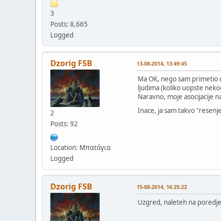
3
Posts: 8,665
Logged
Dzorig FSB
13-08-2014, 13:49:45
Ma OK, nego sam primetio na 
ljudima (koliko uopste neko
Naravno, moje asocijacije n
Inace, ja sam takvo "resen
2
Posts: 92
Location: Μπατάγια
Logged
Dzorig FSB
15-08-2014, 16:25:22
Uzgred, naleteh na poredjen