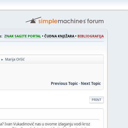
s:
ZNAK SAGITE PORTAL
• ČUDNA KNJIŽARA •
BIBLIOGRAFIJA
Marija Oršić
►
Previous Topic
-
Next Topic
PRINT
ha? Ivan Vukadinović nas u ovome izlaganju vodi kroz