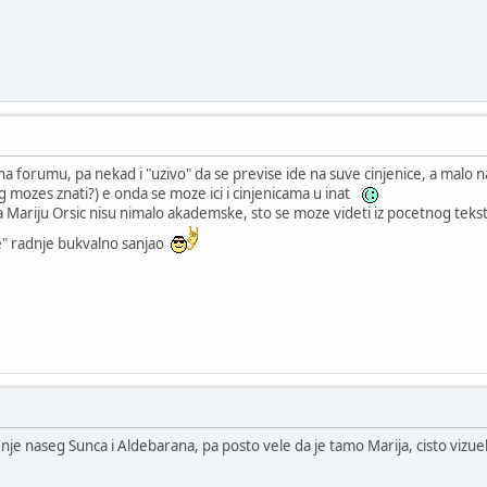
forumu, pa nekad i "uzivo" da se previse ide na suve cinjenice, a malo na 
g mozes znati?) e onda se moze ici i cinjenicama u inat
a Mariju Orsic nisu nimalo akademske, sto se moze videti iz pocetnog teks
je" radnje bukvalno sanjao
je naseg Sunca i Aldebarana, pa posto vele da je tamo Marija, cisto vizue