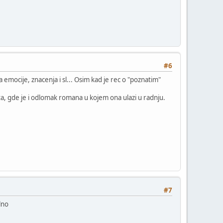
#6
emocije, znacenja i sl... Osim kad je rec o "poznatim"
ta, gde je i odlomak romana u kojem ona ulazi u radnju.
#7
lno