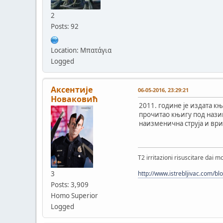
2
Posts: 92
Location: Μπατάγια
Logged
Аксентије
06-05-2016, 23:29:21
Новаковић
2011. године је издата књи
прочитао књигу под назив
наизменична струја и ври
T2 irritazioni risuscitare dai mo
3
http://www.istrebljivac.com/b
Posts: 3,909
Homo Superior
Logged