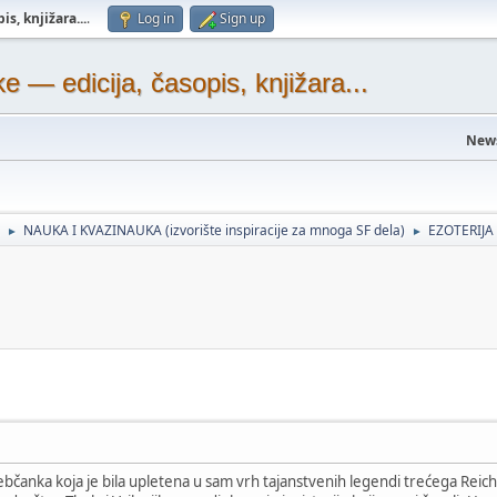
s, knjižara...
.
Log in
Sign up
— edicija, časopis, knjižara...
New
NAUKA I KVAZINAUKA (izvorište inspiracije za mnoga SF dela)
EZOTERIJA
►
►
rebčanka koja je bila upletena u sam vrh tajanstvenih legendi trećega Reic