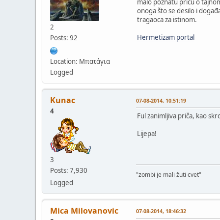
malo poznatu priču o tajnom d
onoga što se desilo i događaj
tragaoca za istinom.
2
Hermetizam portal
Posts: 92
Location: Μπατάγια
Logged
Kunac
07-08-2014, 10:51:19
4
Ful zanimljiva priča, kao skr
Lijepa!
3
Posts: 7,930
"zombi je mali žuti cvet"
Logged
Mica Milovanovic
07-08-2014, 18:46:32