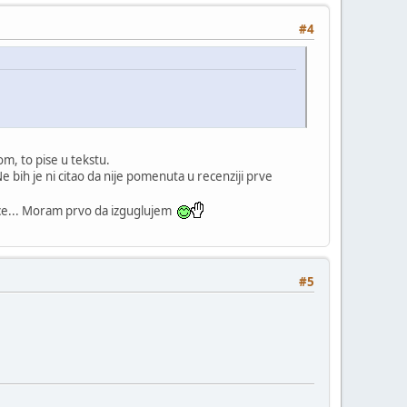
#4
om, to pise u tekstu.
ih je ni citao da nije pomenuta u recenziji prve
tice... Moram prvo da izguglujem
#5