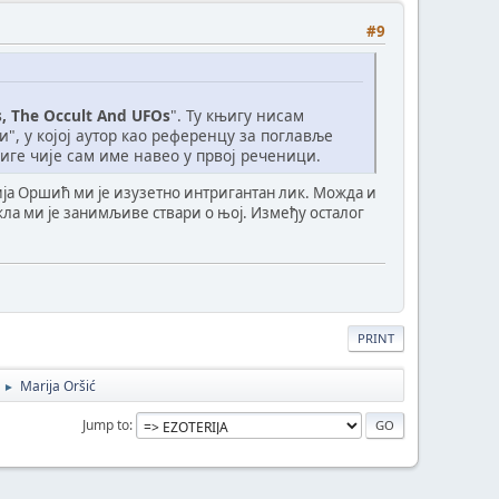
#9
es, The Occult And UFOs
". Ту књигу нисам
", у којој аутор као референцу за поглавље
иге чије сам име навео у првој реченици.
ија Оршић ми је изузетно интригантан лик. Можда и
екла ми је занимљиве ствари о њој. Између осталог
PRINT
Marija Oršić
►
Jump to