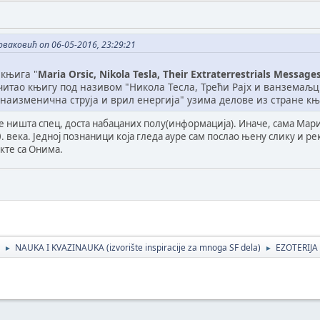
оваковић on 06-05-2016, 23:29:21
 књига "
Maria Orsic, Nikola Tesla, Their Extraterrestrials Messag
читао књигу под називом "Никола Тесла, Трећи Рајх и ванземаљци
наизменична струја и врил енергија" узима делове из стране књ
е ништа спец, доста набацаних полу(информација). Иначе, сама Мар
. века. Једној познаници која гледа ауре сам послао њену слику и р
акте са Онима.
NAUKA I KVAZINAUKA (izvorište inspiracije za mnoga SF dela)
EZOTERIJA
►
►