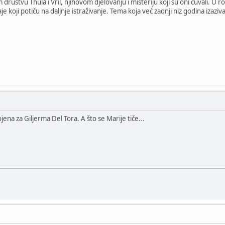
ruštvu Thula i Vril, njihovom djelovanju i misteriju koji su oni čuvali. U rom
e koji potiču na daljnje istraživanje. Tema koja već zadnji niz godina izazi
ojena za Giljerma Del Tora. A što se Marije tiče...