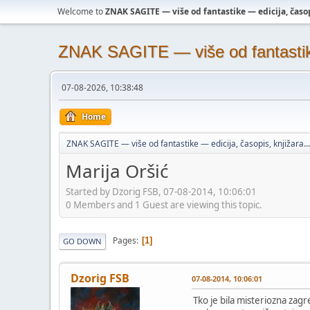
Welcome to
ZNAK SAGITE — više od fantastike — edicija, časopi
ZNAK SAGITE — više od fantastike 
07-08-2026, 10:38:48
Home
ZNAK SAGITE — više od fantastike — edicija, časopis, knjižara...
Marija Oršić
Started by Dzorig FSB, 07-08-2014, 10:06:01
0 Members and 1 Guest are viewing this topic.
Pages
1
GO DOWN
Dzorig FSB
07-08-2014, 10:06:01
Tko je bila misteriozna zag