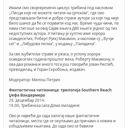
Имали смо својевремено циклус трибина под насловом
,,Писци које не можете читати на српском", где смо
представљали битне и добре стране ауторе за које тад није
било шансе да ће се појавити код нас. Време чуда чини, па
нама стигоше за овај Сајам књига ДВЕ књиге једног од тих
недоступних аутора. У питању је култно име хорора
осамдесетих, Роберт Р(ик) Макамон, а наслови су ,,Вучји
сат" и ,,Лабудова песма", у издању ,,Паладина".
За све љубитеље страве и ужаса, о успону хорора
осамдесетих година прошлог века, Роберту Макамону, о
ова два романа и много тога још говориће Јован Ристић,
преводилац, и Горан Скробоња, издавач.
Модератор: Милош Петрик
Фантастична читаоница: трилогија Southern Reach
Џефа Вандермера
29. децембар 2014.
19.00, Трибинска сала Дома омладине
Ово је највећи до сада залогај наше фантастичне
читаонице, места где се окупљамо да причамо о новим и
узбудљивим књигама. До сада смо се бавили