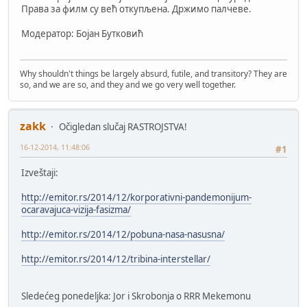
Права за филм су већ откупљена. Држимо палчеве.
Модератор: Бојан Бутковић
Why shouldn't things be largely absurd, futile, and transitory? They are
so, and we are so, and they and we go very well together.
zakk
Očigledan slučaj RASTROJSTVA!
16-12-2014, 11:48:06
#1
Izveštaji:
http://emitor.rs/2014/12/korporativni-pandemonijum-
ocaravajuca-vizija-fasizma/
http://emitor.rs/2014/12/pobuna-nasa-nasusna/
http://emitor.rs/2014/12/tribina-interstellar/
Sledećeg ponedeljka: Jor i Skrobonja o RRR Mekemonu