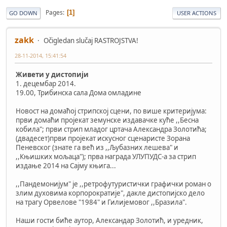
Pages
1
GO DOWN
USER ACTIONS
zakk
Očigledan slučaj RASTROJSTVA!
28-11-2014, 15:41:54
Живети у дистопији
1. децембар 2014.
19.00, Трибинска сала Дома омладине
Новост на домаћој стрипској сцени, по више критеријума:
први домаћи пројекат земунске издавачке куће ,,Бесна
кобила"; први стрип младог цртача Александра Золотића;
(двадесет)први пројекат искусног сценаристе Зорана
Пеневског (знате га већ из ,,Љубазних лешева" и
,,Књишких мољаца"); прва награда УЛУПУДС-а за стрип
издање 2014 на Сајму књига...
,,Пандемонијум" је ,,ретрофутуристички графички роман о
злим духовима корпорократије", дакле дистопијско дело
на трагу Орвелове "1984" и Гилијемовог ,,Бразила".
Наши гости биће аутор, Александар Золотић, и уредник,