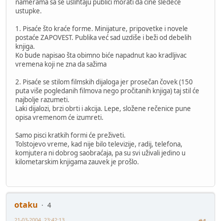
namerama sa se ušlihtaju publici morati da čine sledeće
ustupke.
1. Pisaće što kraće forme. Minijature, pripovetke i novele
postaće ZAPOVEST. Publika već sad uzdiše i beži od debelih
knjiga.
Ko bude napisao šta obimno biće napadnut kao kradljivac
vremena koji ne zna da sažima
2. Pisaće se stilom filmskih dijaloga jer prosečan čovek (150
puta više pogledanih filmova nego pročitanih knjiga) taj stil će
najbolje razumeti.
Laki dijalozi, brzi obrti i akcija. Lepe, složene rečenice pune
opisa vremenom će izumreti.
Samo pisci kratkih formi će preživeti.
Tolstojevo vreme, kad nije bilo televizije, radij, telefona,
komjutera ni dobrog saobraćaja, pa su svi uživali jedino u
kilometarskim knjigama zauvek je prošlo.
otaku
4
21-03-2004, 23:42:13