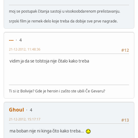
moj se postupak čitanja sastoji u visokoobdarenom prelistavanju.
srpski film je remek-delo koje treba da dobije sve prve nagrade.
---
4
21-12-2012, 11:48:36
#12
vidim ja da se tolstoja nije čitalo kako treba
Ti si iz Bolivije? Gde je heroin i zašto ste ubili Če Gevaru?
Ghoul
4
21-12-2012, 15:17:17
#13
ma boban nije ni kinga čito kako treba...