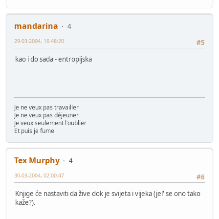
mandarina
4
29-03-2004, 16:48:20
#5
kao i do sada - entropijska
Je ne veux pas travailler
Je ne veux pas déjeuner
Je veux seulement l'oublier
Et puis je fume
Tex Murphy
4
30-03-2004, 02:00:47
#6
Knjige će nastaviti da žive dok je svijeta i vijeka (jel' se ono tako
kaže?).