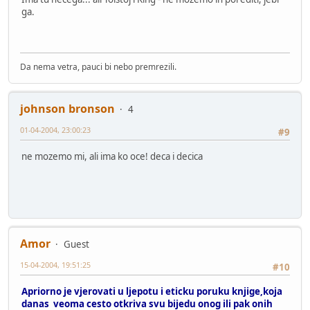
ga.
Da nema vetra, pauci bi nebo premrezili.
johnson bronson
4
01-04-2004, 23:00:23
#9
ne mozemo mi, ali ima ko oce! deca i decica
Amor
Guest
15-04-2004, 19:51:25
#10
Apriorno je vjerovati u ljepotu i eticku poruku knjige,koja
danas veoma cesto otkriva svu bijedu onog ili pak onih