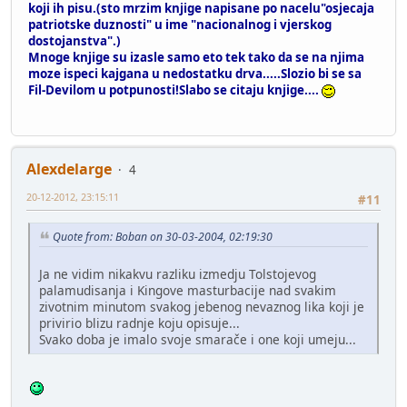
koji ih pisu.(sto mrzim knjige napisane po nacelu"osjecaja
patriotske duznosti" u ime "nacionalnog i vjerskog
dostojanstva".)
Mnoge knjige su izasle samo eto tek tako da se na njima
moze ispeci kajgana u nedostatku drva.....Slozio bi se sa
Fil-Devilom u potpunosti!Slabo se citaju knjige....
Alexdelarge
4
20-12-2012, 23:15:11
#11
Quote from: Boban on 30-03-2004, 02:19:30
Ja ne vidim nikakvu razliku izmedju Tolstojevog
palamudisanja i Kingove masturbacije nad svakim
zivotnim minutom svakog jebenog nevaznog lika koji je
privirio blizu radnje koju opisuje...
Svako doba je imalo svoje smarače i one koji umeju...