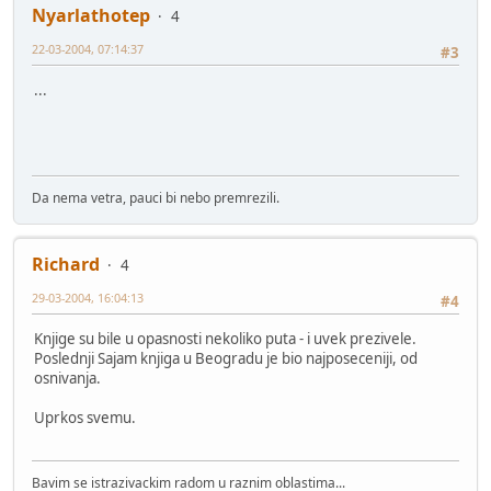
Nyarlathotep
4
22-03-2004, 07:14:37
#3
...
Da nema vetra, pauci bi nebo premrezili.
Richard
4
29-03-2004, 16:04:13
#4
Knjige su bile u opasnosti nekoliko puta - i uvek prezivele.
Poslednji Sajam knjiga u Beogradu je bio najposeceniji, od
osnivanja.
Uprkos svemu.
Bavim se istrazivackim radom u raznim oblastima...