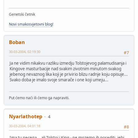
Genetski četnik
Novi smakosvjetovni blog!
Boban
30-03-2004, 02:19:30
#7
Ja ne vidim nikakvu razliku izmedju Tolstojevog palamudisanja i
Kingove masturbacije nad svakim zivotnim minutom svakog
jebenog nevaznog lika koji je privirio blizu radnje koju opisuje...
Svako doba je imalo svoje smarače i one koji umeju...
Put ćemo naći ili ćemo ga napraviti.
Nyarlathotep
4
30-03-2004, 04:01:18
#8
Ima tu necega... ali Tolstoj i King - ne mozemo ih porediti, jebi