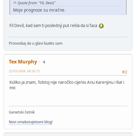
Quote from: "FiL DeviL"
Moje prognoze su mračne.
Fil Devil, kad sam ti poslednji put rekla da si faca
Proooobaj da u glavi budes sam
Tex Murphy
4
22-03-2004, 04:26:15
#2
Koliko ja znam, Tolstoj nije naročito cijenio Anu Karenjinu i Rat i
mir.
Genetski četnik
Novi smakosvjetovni blog!