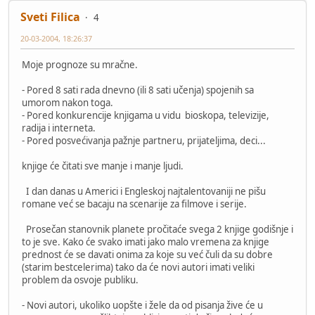
Sveti Filica
4
20-03-2004, 18:26:37
Moje prognoze su mračne.
- Pored 8 sati rada dnevno (ili 8 sati učenja) spojenih sa
umorom nakon toga.
- Pored konkurencije knjigama u vidu bioskopa, televizije,
radija i interneta.
- Pored posvećivanja pažnje partneru, prijateljima, deci...
knjige će čitati sve manje i manje ljudi.
I dan danas u Americi i Engleskoj najtalentovaniji ne pišu
romane već se bacaju na scenarije za filmove i serije.
Prosečan stanovnik planete pročitaće svega 2 knjige godišnje i
to je sve. Kako će svako imati jako malo vremena za knjige
prednost će se davati onima za koje su već čuli da su dobre
(starim bestcelerima) tako da će novi autori imati veliki
problem da osvoje publiku.
- Novi autori, ukoliko uopšte i žele da od pisanja žive će u