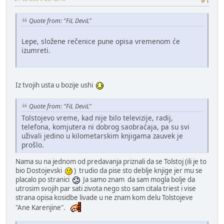
#1
Quote from: "FiL DeviL"
Lepe, složene rečenice pune opisa vremenom će
izumreti.
Iz tvojih usta u bozije ushi
Quote from: "FiL DeviL"
Tolstojevo vreme, kad nije bilo televizije, radij,
telefona, komjutera ni dobrog saobraćaja, pa su svi
uživali jedino u kilometarskim knjigama zauvek je
prošlo.
Nama su na jednom od predavanja priznali da se Tolstoj (ili je to
bio Dostojevski
) trudio da pise sto deblje knjige jer mu se
placalo po stranici
Ja samo znam da sam mogla bolje da
utrosim svojih par sati zivota nego sto sam citala triest i vise
strana opisa kosidbe livade u ne znam kom delu Tolstojeve
"Ane Karenjine".