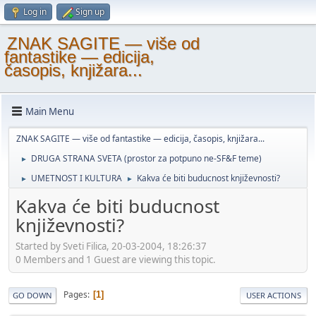
Log in
Sign up
ZNAK SAGITE — više od
fantastike — edicija,
časopis, knjižara...
Main Menu
ZNAK SAGITE — više od fantastike — edicija, časopis, knjižara...
DRUGA STRANA SVETA (prostor za potpuno ne-SF&F teme)
►
UMETNOST I KULTURA
Kakva će biti buducnost književnosti?
►
►
Kakva će biti buducnost
književnosti?
Started by Sveti Filica, 20-03-2004, 18:26:37
0 Members and 1 Guest are viewing this topic.
Pages
1
GO DOWN
USER ACTIONS