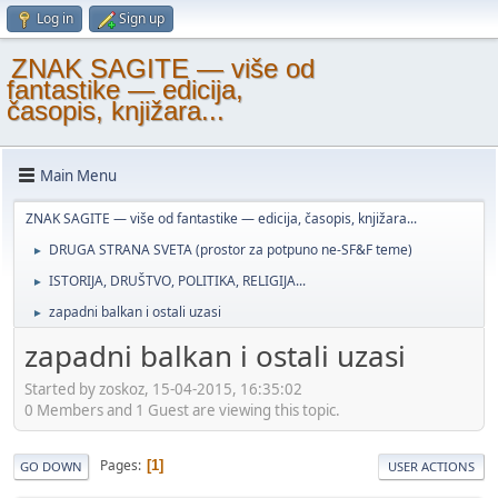
Log in
Sign up
ZNAK SAGITE — više od
fantastike — edicija,
časopis, knjižara...
Main Menu
ZNAK SAGITE — više od fantastike — edicija, časopis, knjižara...
DRUGA STRANA SVETA (prostor za potpuno ne-SF&F teme)
►
ISTORIJA, DRUŠTVO, POLITIKA, RELIGIJA...
►
zapadni balkan i ostali uzasi
►
zapadni balkan i ostali uzasi
Started by zoskoz, 15-04-2015, 16:35:02
0 Members and 1 Guest are viewing this topic.
Pages
1
GO DOWN
USER ACTIONS