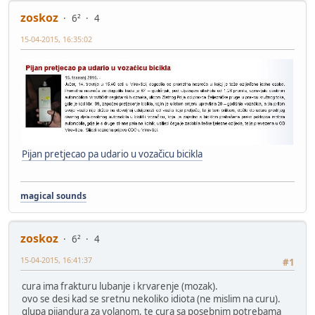
zoskoz
6²
4
15-04-2015, 16:35:02
Pijan pretjecao pa udario u vozačicu bicikla
magical sounds
zoskoz
6²
4
15-04-2015, 16:41:37
#1
cura ima frakturu lubanje i krvarenje (mozak).
ovo se desi kad se sretnu nekoliko idiota (ne mislim na curu).
glupa pijandura za volanom, te cura sa posebnim potrebama