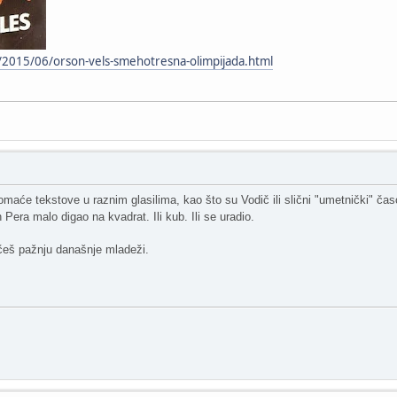
m/2015/06/orson-vels-smehotresna-olimpijada.html
omaće tekstove u raznim glasilima, kao što su Vodič ili slični "umetnički" č
Pera malo digao na kvadrat. Ili kub. Ili se uradio.
češ pažnju današnje mladeži.