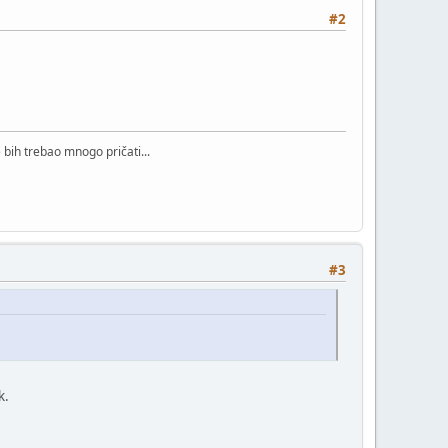
#2
bih trebao mnogo pričati...
#3
k.