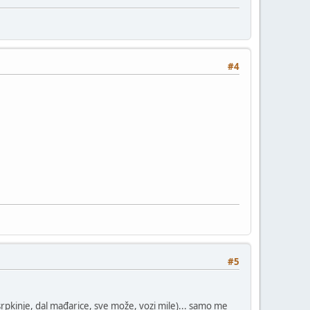
#4
#5
rpkinje, dal mađarice, sve može, vozi mile)... samo me