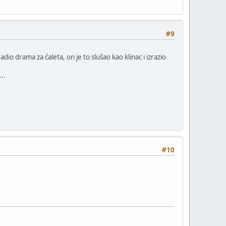
#9
dio drama za ćaleta, on je to slušao kao klinac i izrazio
..
#10