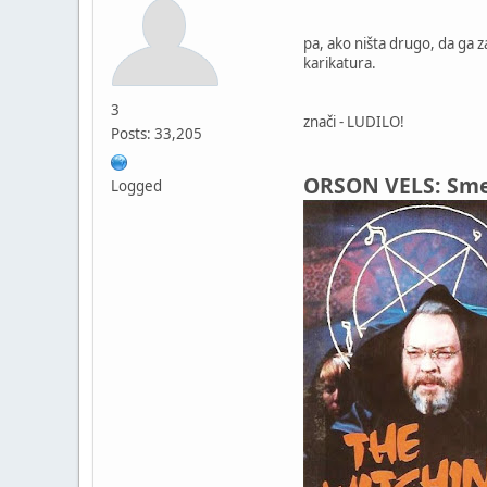
pa, ako ništa drugo, da ga 
karikatura.
3
znači - LUDILO!
Posts: 33,205
ORSON VELS: Sme
Logged