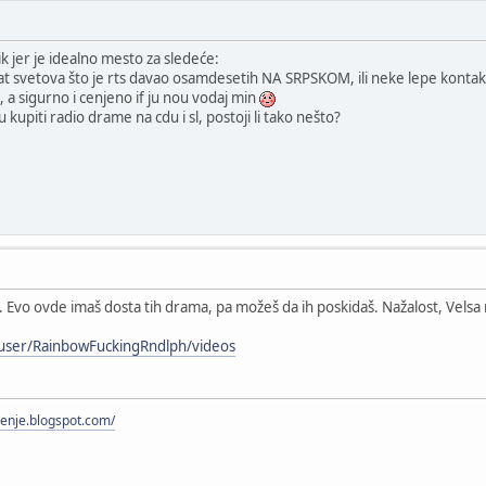
pik jer je idealno mesto za sledeće:
t svetova što je rts davao osamdesetih NA SRPSKOM, ili neke lepe konta
o, a sigurno i cenjeno if ju nou vodaj min
kupiti radio drame na cdu i sl, postoji li tako nešto?
. Evo ovde imaš dosta tih drama, pa možeš da ih poskidaš. Nažalost, Velsa 
user/RainbowFuckingRndlph/videos
menje.blogspot.com/