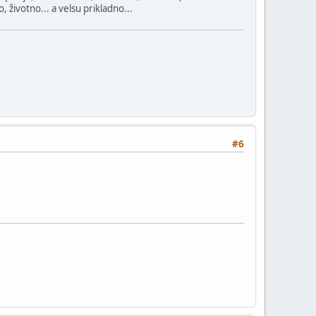
 životno... a velsu prikladno...
#6