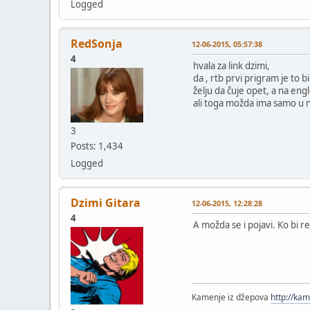
Logged
RedSonja
12-06-2015, 05:57:38
4
hvala za link dzimi,
da , rtb prvi prigram je to b
želju da čuje opet, a na en
ali toga možda ima samo u n
3
Posts: 1,434
Logged
Dzimi Gitara
12-06-2015, 12:28:28
4
A možda se i pojavi. Ko bi re
Kamenje iz džepova
http://ka