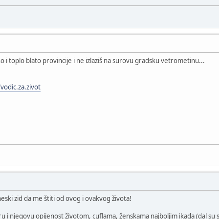
o i toplo blato provincije i ne izlaziš na surovu gradsku vetrometinu...
vodic.za.zivot
neski zid da me štiti od ovog i ovakvog života!
u i njegovu opijenost životom, cuflama, ženskama najboljim ikada (dal su s