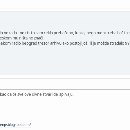
ilo nekada , ne rts to sam rekla prebačeno, lupila; nego meni treba baš ta ra
gleskom mu ništa ne znači.
ekom radio beograd trezor arhivu ako postoji još, ili je možda stradalo 99.
kao da će sve ove divne stvari da isplivaju.
menje.blogspot.com/