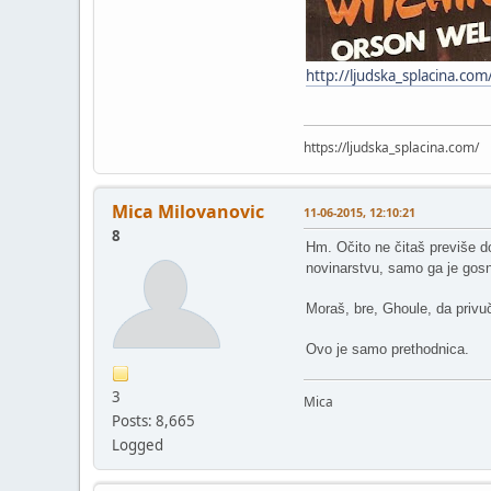
http://ljudska_splacina.co
https://ljudska_splacina.com/
Mica Milovanovic
11-06-2015, 12:10:21
8
Hm. Očito ne čitaš previše d
novinarstvu, samo ga je gosn 
Moraš, bre, Ghoule, da privu
Ovo je samo prethodnica.
3
Mica
Posts: 8,665
Logged