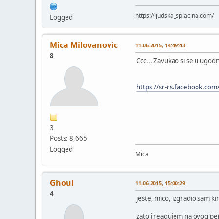
https://ljudska_splacina.com/
Logged
Mica Milovanovic
11-06-2015, 14:49:43
8
Ccc... Zavukao si se u ugodn
https://sr-rs.facebook.com/
3
Posts: 8,665
Logged
Mica
Ghoul
11-06-2015, 15:00:29
4
jeste, mico, izgradio sam ki
zato i reagujem na ovog per