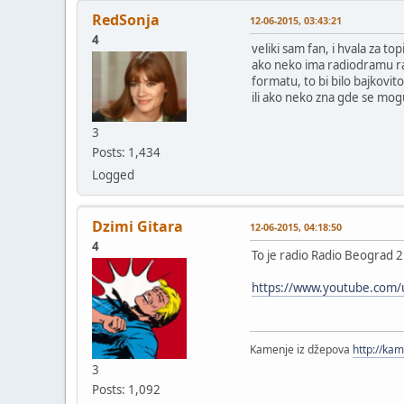
RedSonja
12-06-2015, 03:43:21
4
veliki sam fan, i hvala za to
ako neko ima radiodramu ra
formatu, to bi bilo bajkovit
ili ako neko zna gde se mogu 
3
Posts: 1,434
Logged
Dzimi Gitara
12-06-2015, 04:18:50
4
To je radio Radio Beograd 2
https://www.youtube.com/
Kamenje iz džepova
http://ka
3
Posts: 1,092