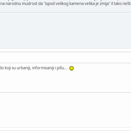
 na narodnu mudrost da "ispod velikog kamena velika je zmija" il tako nešto,
koji su urbaniji, informisaniji i pišu...