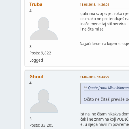
Truba
11-06-2015, 14:36:04
4
gula ima svoj svijet i oko nj
osim ako ne pretenduješ na
inače mene taj stil nervira
i ne čita mi se
Najjači forum na kojem se osje
3
Posts: 9,822
Logged
Ghoul
11-06-2015, 14:44:29
4
Quote from: Mica Milovan
Očito ne čitaš previše 
istina, ne čitam nikakva doma
3
čak i ne znam na koji VODIČ 
e, u njega navirim povreme
Posts: 33,205