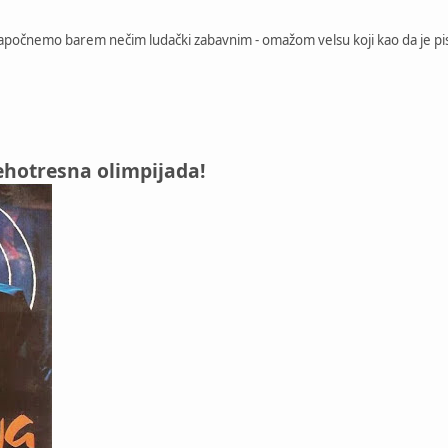
započnemo barem nečim ludački zabavnim - omažom velsu koji kao da je pisa
hotresna olimpijada!