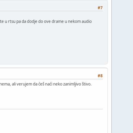
#7
kte u rtsu pa da dodje do ove drame u nekom audio
#8
nema, ali verujem da ćeš naći neko zanimljivo štivo.