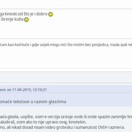
ega kineski zid što je i dobro
 širenje kulta
ćam kao kod kuće i gdje uvijek mogu reći što mislim bez posljedica, mada ipak ne 
ovic on 11-06-2015, 12:10:21
domaće tekstove u raznim glasilima
ća glasila, uopšte, osim e-verzija za koje ovde ili onde spazim zanimljiv lin
aludiraš, osim ako to nije upravo ovaj, kinotekin.
no, ali nikad dosad nisam video grotesku i sumanutost OVIH razmera.