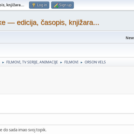
s, knjižara...
.
Log in
Sign up
— edicija, časopis, knjižara...
New
FILMOVI, TV SERIJE, ANIMACIJE
FILMOVI
ORSON VELS
►
►
►
je do sada imao svoj topik.