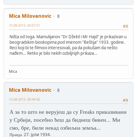
Mica Milovanovic
8
15-08-2015, 00:07:51
#8
Ništa od toga. Mamulijanov "Dr Džekil i Mr Hajd" je prikazivan u
beogradskim bioskopima pod imenom "Beštija" 1933. godine.
Reci koji bi te filmovi interesovali, pa da pokušam da nešto
nađem... Retko je bilo nekih ozbiljnijih prikaza...
Mica
Mica Milovanovic
8
15-08-2015, 00:49:42
#9
А за то што не верујеш да су
Freaks
приказивани
у Србији, посебно ћеш да биднеш бивен... Ми
смо, бре, били некад озбиљна земља...
27. јули 1934.
Правда.