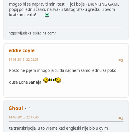
mogao bi se napraviti mini-test, ili još bolje - DRINKING GAME:
popij po jednu čašicu na svaku faktografsku grešku u ovom
kratkom textu!
https://ljudska_splacina.com/
eddie coyle
14-08-2015, 22:02:35
#2
Posto ne pijem mnogo ja cu da nagnem samo jednu za pokoj
duse Lona
Saneja
Ghoul
4
14-08-2015, 22:17:46
#3
ta transkripcija, u to vreme kad engleski nije bio u ovim