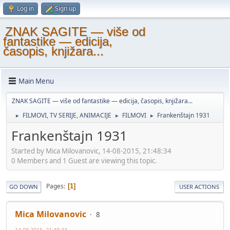
Log in
Sign up
ZNAK SAGITE — više od
fantastike — edicija,
časopis, knjižara...
Main Menu
ZNAK SAGITE — više od fantastike — edicija, časopis, knjižara...
FILMOVI, TV SERIJE, ANIMACIJE
FILMOVI
Frankenštajn 1931
►
►
►
Frankenštajn 1931
Started by Mica Milovanovic, 14-08-2015, 21:48:34
0 Members and 1 Guest are viewing this topic.
Pages
1
GO DOWN
USER ACTIONS
Mica Milovanovic
8
14-08-2015, 21:48:34