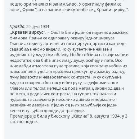
нешто оригинално и занимљиво. У оригиналу филм се
зове ,,Фрикс", а на нашем језику зваће се ,,Крвави циркус".
Правда.
29. јули 1934.
,,Крвави циркус".
– Ово ће бити један од најјачих драмских
филмова. Радња се одиграва у оквиру једног циркуса.
Главни актери су артисти из тога циркуса, артисти какве до
сада збиља нисмо видели. То су аутентичне наказе и
чудовишта у људском облику. Но без обзира на своје мане и
недостатке, ова бића ипак имају душу, осећају и пате. Око
њих лебди атмосфера пуна трагике, која спонтано избија из
њиховог злог удеса и прожима целокупну драмску радњу,
пуну језивости и невероватних контраста. Ту су окупљена
људска створења без ногу и без руку, са деформисаном
главом или телом; кепеци од пола метра, џинови од два и
по мета, а ради јачег контраста, на супрот тих наказа и
чудовишта стављено је неколико дивних и нормално
развијених девојака. У једну од њих заљубљује се један
кепец и ту љубав доводи до трагедије.
Премијера је била у биоскопу ,,Касина" 8. августа 1934. у 3
сата по подне.