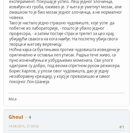
експеримент. Покушај је успео. Леш једног злочинца,
извађен из гроба, оживео је. У њега је уметнут мозак, али
омашком то је био мозак једног злочинца, а не нормалног
човека.
Тако је настало једно страшно чудовиште, које успе да
побегне из лабораторије, - пошто је убило једног
професора, - а затим постаје страх и трепет за цео крај,
убијајући свакога на кога наиђе. На послетку убија свога
творца и његову вереницу.
Ноћна хајка са буктињама против чудовишта изведена је
оригинално и оставља леп утисак. Радња тече живо, са
пуно изненађења и узбудљивих момената. Све улоге
одигране су добро, под веома спретном руком режисера.
Борис Карлов, у улози овог чудовишта, дао је једну
незаборавну креацију, у којој је превазишао и самог
покојног Лон Шанеја.
Mica
Ghoul
4
14-08-2015, 21:59:50
#1