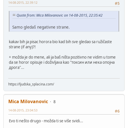
14-08-2015, 22:39:12
#5
Quote from: Mica Milovanovic on 14-08-2015, 22:35:42
Samo gledaš negativne strane.
kakav bih ja pisac horora bio kad bih sve gledao sa ružičaste
strane (if any)?!
+ možda je do mene, ali ja baš ništa pozitivno ne vidim u tome
da se horor opisuje i doživljava kao "токсин или нека опојна
дрога"...
https://ljudska_splacina.com/
Mica Milovanovic
8
14-08-2015, 23:04:53
#6
Evo ti nešto drugo - možda ti se više svidi...