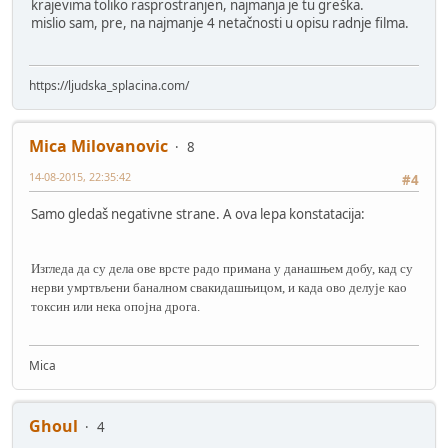
krajevima toliko rasprostranjen, najmanja je tu greška.
mislio sam, pre, na najmanje 4 netačnosti u opisu radnje filma.
https://ljudska_splacina.com/
Mica Milovanovic
8
14-08-2015, 22:35:42
#4
Samo gledaš negativne strane. A ova lepa konstatacija:
Изгледа да су дела ове врсте радо примана у данашњем добу, кад су
нерви умртвљени баналном свакидашњицом, и када ово делује као
токсин или нека опојна дрога.
Mica
Ghoul
4