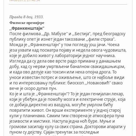
Правда 8 дец. 1933.
Филмске премијере
,,Франкенштајн"
После филмова ,,Др. Мабузе" и ,,Бестија", пред београдску
публику опет је изнет један такозвани ,,филм страха".
Можда је ,,Франкенштајн" у том погледу још јачи. Чоека
језа ухвати кад посматра појаву и недела овога чудовишта,
које је добило живот у лабораторији једног научника.
Изгледа да су дела ове врсте радо примана у данашњем
добу, кад су нерви умртвљени баналном свакидашњицом,
и када ово делује као токсин или нека опојна дрога. То
уноси известан потрес и оживљење, што се најбоље види
и по интересовању публике: биоскоп ,,Новаковић" свако
вече је скоро дупке пун.
Ко је и шта је ,,Франкенштајн"? То је један генијалан лекар,
који је убеђен да је помоћу мозга и електричне струје, која
се добија директно из ваздуха, могуће умрлом бићу
повратити живот. Он врши експерименте у једној старој
кули у планинама. Самим тим створена је атмосфера пуна
језивости и мистике. Наступа једна ноћ буре. Муње и
громови засипају кулу са свих страна. Докторови апарати у
пуном су дејству. Сјајан тренутак за последњи