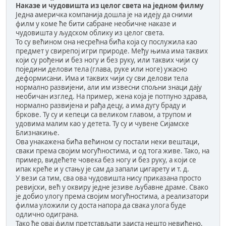
Наказе и чудовишта из целог света на једном филму
Једна америчка компанија дошла је на идеју да сними
филм у коме ће бити сабране необичне наказе и
чудовишта у људском облику из целог света.
То су већином она несрећна бића која су послужила као
предмет у свирепој игри природе. Међу њима има таквих
који су рођени и без ногу и без руку, или таквих чији су
поједини делови тела (глава, руке или ноге) ужасно
деформисани. Има и таквих чији су сви делови тела
нормално развијени, али им извесни спољни знаци дају
необичан изглед. На пример, жена која је потпуно здрава,
нормално развијена и рађа децу, а има дугу браду и
бркове. Ту су и кепеци са великом главом, а трупом и
удовима малим као у детета. Ту су и чувене Сијамске
Близнакиње.
Ова унакажена бића већином су постали неки вештаци,
сваки према својим могућностима, и од тога живе. Тако, на
пример, видећете човека без ногу и без руку, а који се
ипак креће и у стању је сам да запали цигарету и т. д.
У вези са тим, сва ова чудовишта нису приказана просто
ревијски, већ у оквиру једне језиве љубавне драме. Свако
је добио улогу према својим могућностима, а реализатори
филма уложили су доста напора да свака улога буде
одлично одиграна.
Тако ће овај филм претстављати заиста нешто невиђено,