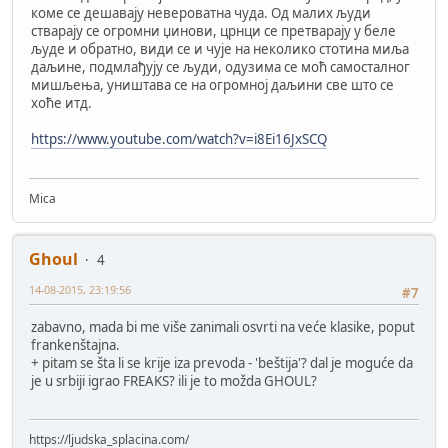
коме се дешавају невероватна чуда. Од малих људи
стварају се огромни џинови, црнци се претварају у беле
људе и обратно, види се и чује на неколико стотина миља
даљине, подмлађују се људи, одузима се моћ самосталног
мишљења, уништава се на огромној даљини све што се
хоће итд.
https://www.youtube.com/watch?v=i8Ei16JxSCQ
Mica
Ghoul
4
14-08-2015, 23:19:56
#7
zabavno, mada bi me više zanimali osvrti na veće klasike, poput
frankenštajna.
+ pitam se šta li se krije iza prevoda - 'beštija'? dal je moguće da
je u srbiji igrao FREAKS? ili je to možda GHOUL?
https://ljudska_splacina.com/