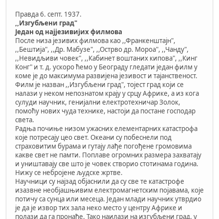
Правда 6. септ. 1937.
,,Изгубљени град"
Један од најјезивијих филмова
После низа језивих филмова као ,,Франкенштајн",
,,Бештија", ,,Др. Мабузе", ,,Острво др. Мороа", ,,Чанду",
,,Невидљиви човек", ,,Кабинет воштаних кипова", ,,Кинг
Конг" и т. д. ускоро ћемо у Београду гледати један филм у
коме је до максимума развијена језивост и тајанственост.
Филм је назван ,,Изгубљени град", тојест град који се
налази у неком непознатом крају у срцу Африке, а из кога
сулуди научник, генијални електротехничар Золок,
помоћу нових чуда технике, настоји да постане господар
света.
Радња почиње низом ужасних елементарних катастрофа
које потресају цео свет. Океани су побеснели под
страховитим бурама и гутају лађе погођене громовима
какве свет не памти. Поплаве огромних размера захватају
и уништавају све што је човек створио стотинама година.
Нижу се небројене људске жртве.
Научници су најзад објаснили да су све те катастрофе
изазвне необјашњивим електромагнетским појавама, које
потичу са сунца или месеца. Један млади научник утврдио
је да је извор тих зала неко место у центру Африке и
полази да га пронађе. Тако наилази на изгубљени град, у