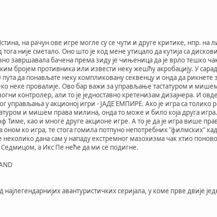
стина, на рачун ове игре могле су се чути и друге критике, нпр. на 
 тога није сметало. Оно што је код мене утицало да кутија са диско
овно завршавала бачена према зиду је чињеница да је врло тешко чак
ким бројем противника или извести неку жешћу акробацију. У сарад
пута да понављате неку компликовану секвенцу и онда да рикнете з
реко неке провалије. Ово бар важи за управљање тастатуром и мишем
огни контролер, али то је једноставно кретенизам дизајнера. И ов
 управљања у акционој игри - ЈАДЕ ЕМПИРЕ. Ако је игра са толико
татуром и мишем права милина, онда то може и било која друга игра.
ф Тиме, као и многе друге акционе игре. А то је да је игра више пр
 оном ко игра, те стога гомила потпуно непотребних "филмских" кад
 неколико дана сам у нападу екстремног мазохизма чак хтио поново
Седмицом, а Икс Пе неће да ми се подигне.
LAND
д најлегендарнијих авантуристичких серијала, у коме прве двије једн