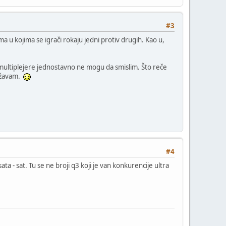
#3
 u kojima se igrači rokaju jedni protiv drugih. Kao u,
v multiplejere jednostavno ne mogu da smislim. Što reče
božavam.
#4
ta - sat. Tu se ne broji q3 koji je van konkurencije ultra