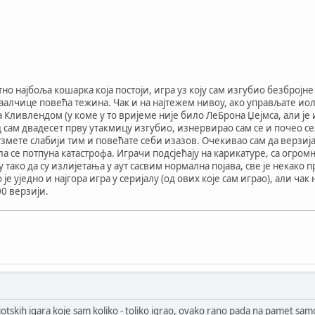
но најбоља кошарка која постоји, игра уз коју сам изгубио безбројне 
ааалчице повећа тежина. Чак и на најтежем нивоу, ако управљате 
са Кливлендом (у коме у то вријеме није било ЛеБрона Џејмса, али ј
д сам двадесет прву утакмицу изгубио, изнервирао сам се и почео с
узмете слабији тим и повећате себи изазов. Очекивао сам да верзија
а се потпуна катастрофа. Играчи подсјећају на карикатуре, са огр
ту тако да су излијетања у аут сасвим нормална појава, све је некак
је уједно и најгора игра у серијалу (од ових које сам играо), али чак
00 верзији.
iotskih igara koje sam koliko - toliko igrao, ovako rano pada na pamet samo