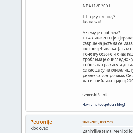
NBA LIVE 2001
Шта је у питању?
Кошарка!
У чему је проблем?
НБА Ливе 2000 је вјероват
савршена јесте да се маа
око побјеђивања. Ја сам 
почетку сезоне и онда ка
проблема је очигледно - 
побољша графику, а десил
се као да су на клизалиш
рвање са контролама. Ово 
да се приближе сјајној 20
Genetski četnik
Novi smakosvjetovni blog!
Petronije
10-10-2015, 08:17:28
Ribolovac
Zanimljiva tema. Meni od id