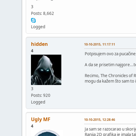
3
Posts: 8,662
Logged
hidden
10-10-2015, 11:17:11
4
Potpisujem ovo za pucačine,
A da se prisetim najgore...t
Recimo, The Chronicles of R
mogu da kažem što sam to ins
3
Posts: 920
Logged
Ugly MF
10-10-2015, 12:28:46
4
Ja sam se razocarao u skori
Ranija 2D grafika je imala 