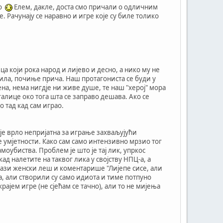
но
Елем, дакле, доста смо причали о одличним
. Рачунају се наравно и игре које су биле толико
а који рока народ и лијево и десно, а нико му не
лила, почиње прича. Наш протагониста се буди у
на, нема нигдје ни живе душе, те наш "херој" мора
галице око тога шта се заправо дешава. Ако се
 тад кад сам играо.
а је врло непријатна за играње захваљујући
пе умјетности. Како сам само интензивно мрзио тог
амоубиства. Проблем је што је тај лик, упркос
кад налетите на таквог лика у својству НПЦ-а, а
лази женски леш и коментарише "Лијепе сисе, али
а, али створили су само идиота и тиме потпуно
ајем игре (не сјећам се тачно), али то не мијења