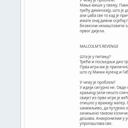
Мање-више у свему. Паме
трећу димензију, што је 
али џаба све то кад је пр
имате онај дивни осјећај 
безвезни немаштовити за
првог дијела.
MALCOLM'S REVENGE
Шта је у питању?
Трећи и посљедњи дио три
Прва игра ми је прилично
што су Манки Ајленд и Га
У чему је проблем?
У идеји сигурно не. Овде
краљицу (или нешто сличн
свијет из прве игре је в
отишло у вражију матер.
занимљиво, да путујемо о
зачињено таквом количино
дешава. Анахронизми у ум
упропаштава све.