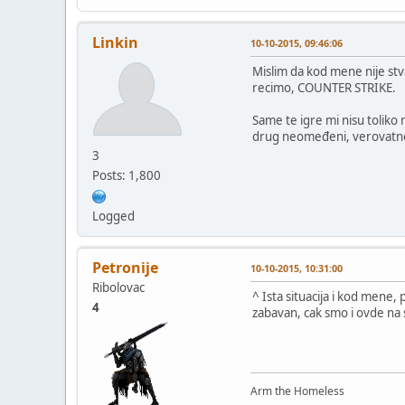
Linkin
10-10-2015, 09:46:06
Mislim da kod mene nije stv
recimo, COUNTER STRIKE.
Same te igre mi nisu toliko
drug neomeđeni, verovatno 
3
Posts: 1,800
Logged
Petronije
10-10-2015, 10:31:00
Ribolovac
^ Ista situacija i kod mene,
4
zabavan, cak smo i ovde na s
Arm the Homeless