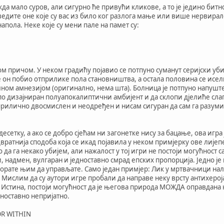
жда мало суров, али сигурно ће привући кликове, а то је једино бит
ведите оне које су вас из било ког разлога мање или више нервирале
апола. Неке које су мени пале на памет су:
м причом. У неком градићу појавио се потпуно суманут серијски убиц
е он побио отприлике пола становништва, а остала половина се исе
лном амнезијом (оригинално, нема шта). Болница је потпуно напуште
јепо дизајниран полуапокалиптични амбијент и да склопи дјелиће сла
о прилично двосмислен и неодређен и нисам сигуран да сам га разумио
 десетку, а ако се добро сјећам ни загонетке нису за бацање, ова игр
двратнија сподоба која се икад појавила у неком примјерку ове лије
 да га некако убијем, али нажалост у тој игри не постоји могућност с
зи, надмен, вулгаран и једноставно смрад епских пропорција. Једно је 
орате њим да управљате. Само један примјер: Лик у мртвачници на
 Мислим да су аутори игре пробали да направе неку врсту антихерој
 Истина, постоји могућност да је његова природа МОЖДА оправдана кр
дноставно непријатно.
OR WITHIN