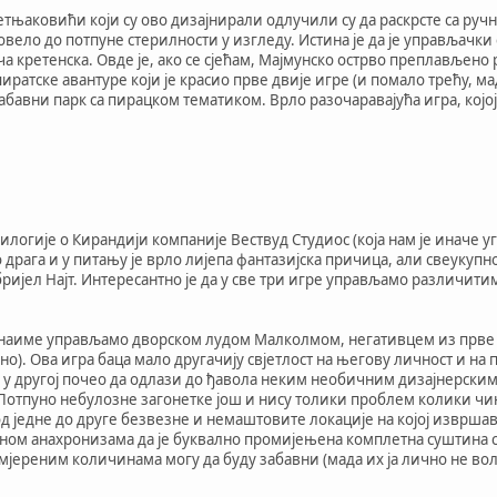
тњаковићи који су ово дизајнирали одлучили су да раскрсте са руч
довело до потпуне стерилности у изгледу. Истина је да је управљачк
ича кретенска. Овде је, ако се сјећам, Мајмунско острво преплављен
пиратске авантуре који је красио прве двије игре (и помало трећу, ма
бавни парк са пирацком тематиком. Врло разочаравајућа игра, којо
логије о Кирандији компаније Вествуд Студиос (која нам је иначе уг
 драга и у питању је врло лијепа фантазијска причица, али свеукуп
бријел Најт. Интересантно је да у све три игре управљамо различит
 наиме управљамо дворском лудом Малколмом, негативцем из прве иг
о). Ова игра баца мало другачију свјетлост на његову личност и на 
ећ у другој почео да одлази до ђавола неким необичним дизајнерским
 Потпуно небулозне загонетке још и нису толики проблем колики чи
д једне до друге безвезне и немаштовите локације на којој извршав
м анахронизама да је буквално промијењена комплетна суштина свиј
јереним количинама могу да буду забавни (мада их ја лично не воли