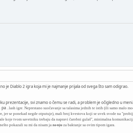
no je Diablo 2 igra koja mi je najmanje prijala od svega što sam odigrao.
 prezentacije, svi znamo o čemu se radi, a problem je očigledno u meni. 
, pa
lash igre. Neprestano suočavanje sa talasima jednih te istih (ili samo malo m
hack&s
re, jer se ponekad negde otputuje), mali broj kvestova koji se uvek svode na "probij
ale koje tvom savetniku trebaju da napravi čarobni gulaš", minimalna komunikacij
ponešto pokazali su mi da nisam ja
za nju
za baktanje sa ovim tipom igara.