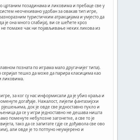
но цртаним позадинама и ликовима и пребаце све у
и систем неочекивано удобан за овакав тип игре,
о разноразним туристичким атракцијама и умјесто да
да је она много слабија), ви се шећете кроз
ј не помаже чак ни појављивање неких ликова из
лавном позната по играма мало другачијег типа).
но серијал тешко да може да парира класицима као
им ликовима.
ре, за ког су нас информисали да је убио краља и
поменуте догађаје. Нажалост, лијепи фантазијски
 рјешењима, док је овде све једноставно пукло и
њеница да се у игри једноставно не дешава ништа
амо поменуте небулозне загонетке, а све то је
ета, тако да се запитате гдје се дођавола све ово
м), али овде је то потпуно неумјерено и