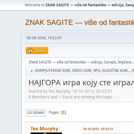
Welcome to
ZNAK SAGITE — više od fantastike — edicija, časopi
ZNAK SAGITE — više od fantastike 
08-08-2026, 19:22:47
Home
ZNAK SAGITE — više od fantastike — edicija, časopis, knjižara...
KOMPJUTERSKE IGRE, VIDEO IGRE, RPG, KLASIČNE IGRE...
(
►
НАЈГОРА игра коју сте игра
Started by Tex Murphy, 10-10-2015, 03:52:51
0 Members and 1 Guest are viewing this topic.
Pages
1
GO DOWN
Tex Murphy
10-10-2015, 03:52:51