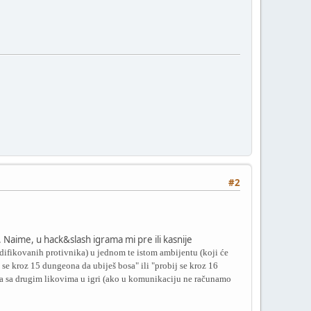
#2
Naime, u hack&slash igrama mi pre ili kasnije
odifikovanih protivnika) u jednom te istom ambijentu (koji će
 se kroz 15 dungeona da ubiješ bosa" ili "probij se kroz 16
a sa drugim likovima u igri (ako u komunikaciju ne računamo