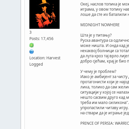
Океј, наслов топика је мо
играма, у овом топику на
лоше да сте их баталили н
MIDNIGHT NOWHERE
3
Шта је у питању?
Posts: 17,456
Руска авантура са одлично
може ништа. И онда кад ј
некаквој болници са тота
да лута кроз тај врло ли
Location: Harvest
добро сјећам, крај је би
Logged
У чему је проблем?
Иако је амбијент за чисту
протагонисти који је најо
лика, толико да сам желио
ситуацији у којој се нала
нешто сасвим друго кад м
треба им мало силикона".
упропастили читаву игру.
на ствари да је играње је
PRINCE OF PERSIA: WARRI