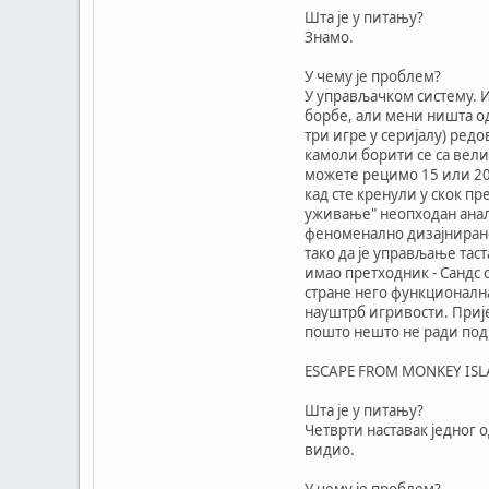
Шта је у питању?
Знамо.
У чему је проблем?
У управљачком систему. И
борбе, али мени ништа од
три игре у серијалу) ред
камоли борити се са вели
можете рецимо 15 или 20 
кад сте кренули у скок п
уживање" неопходан анал
феноменално дизајнираног
тако да је управљање тас
имао претходник - Сандс о
стране него функционална
науштрб игривости. Прије
пошто нешто не ради под 
ESCAPE FROM MONKEY IS
Шта је у питању?
Четврти наставак једног о
видио.
У чему је проблем?