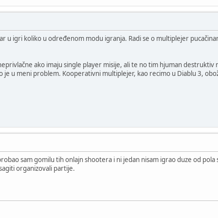
ar u igri koliko u određenom modu igranja. Radi se o multiplejer pucačinama
 neprivlačne ako imaju single player misije, ali te no tim hjuman destrukti
je u meni problem. Kooperativni multiplejer, kao recimo u Diablu 3, o
 probao sam gomilu tih onlajn shootera i ni jedan nisam igrao duze od pola sa
agiti organizovali partije.