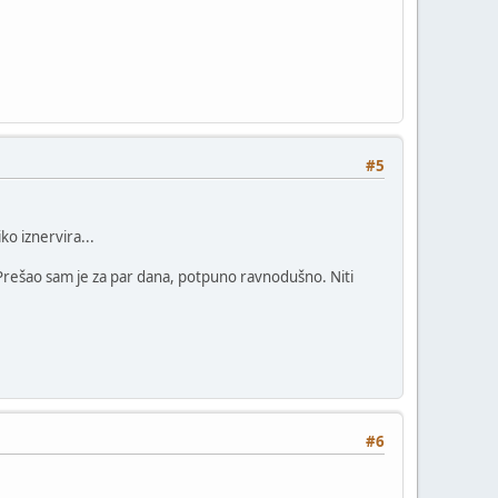
#5
ko iznervira...
 Prešao sam je za par dana, potpuno ravnodušno. Niti
#6