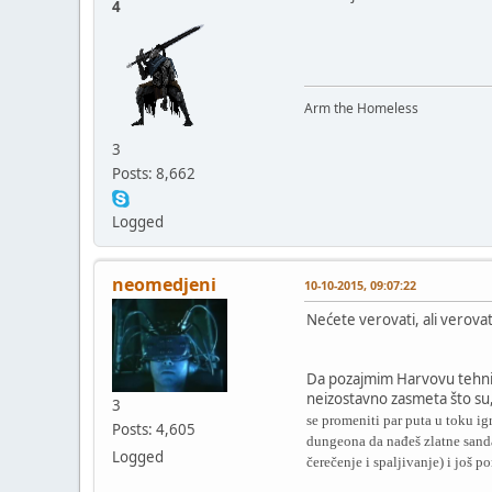
4
Arm the Homeless
3
Posts: 8,662
Logged
neomedjeni
10-10-2015, 09:07:22
Nećete verovati, ali verovat
Da pozajmim Harvovu tehniku
neizostavno zasmeta što su
3
se promeniti par puta u toku ig
Posts: 4,605
dungeona da nađeš zlatne sand
Logged
čerečenje i spaljivanje) i još 