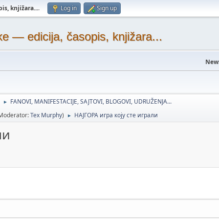
s, knjižara...
.
Log in
Sign up
— edicija, časopis, knjižara...
New
FANOVI, MANIFESTACIJE, SAJTOVI, BLOGOVI, UDRUŽENJA...
►
Moderator:
Tex Murphy
)
НАЈГОРА игра коју сте играли
►
ли