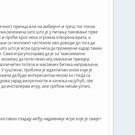
личност принца или на амбијент и треш ток током
вима (множина зато што је у питању паковање прве
 и проћи кроз нека огромна отворена врата, а
њи са чекпоинт системом ово доводи до тога да
ато што је игра одлучила да промијени кадар таман
. Сама игра упозорава да је за "максимално
де можемо да потегнемо мој омиљени примјер
 различитих потеза и масовних битака направљена
 У суштини, проблем је идентичан оном који је
ављена да буде интересантна неком ко гледа са
рова зарад визуелности и качења на ЈуЋуб, све
 да инсталирам игру, али срећом нисам успио,
оставно спадају међу најдивније игре које је свијет