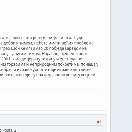
сате. Једино што је тој игри фалило да буде
иоле добрим тимом, нећете имати већих проблема
е играо Шон Кемп) имао 20 побједа заредом на
езону с другим тимом. Наравно, рјешење овог
 2001 само дотјера ту тежину и евентуално
омним торзоима и неприродним покретима, понашају
о пребрзо и играње уопште није играње већ више
 ни наставци који су бољи од ове игре нису успјели
#1
 Postal 2.