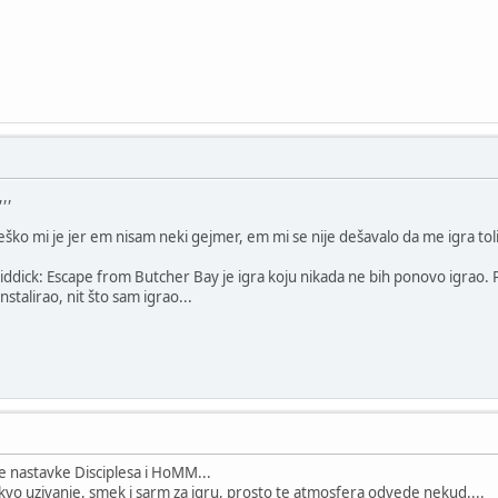
,,
eško mi je jer em nisam neki gejmer, em mi se nije dešavalo da me igra toli
iddick: Escape from Butcher Bay je igra koju nikada ne bih ponovo igrao.
talirao, nit što sam igrao...
je nastavke Disciplesa i HoMM...
takvo uzivanje, smek i sarm za igru, prosto te atmosfera odvede nekud....