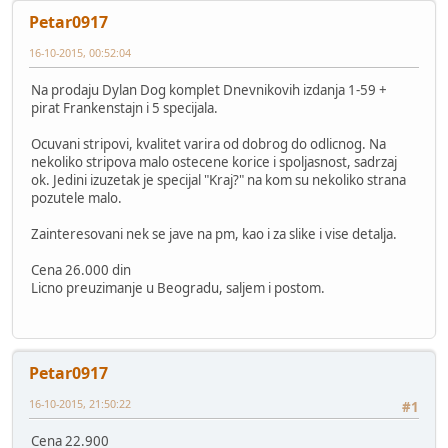
Petar0917
16-10-2015, 00:52:04
Na prodaju Dylan Dog komplet Dnevnikovih izdanja 1-59 +
pirat Frankenstajn i 5 specijala.
Ocuvani stripovi, kvalitet varira od dobrog do odlicnog. Na
nekoliko stripova malo ostecene korice i spoljasnost, sadrzaj
ok. Jedini izuzetak je specijal "Kraj?" na kom su nekoliko strana
pozutele malo.
Zainteresovani nek se jave na pm, kao i za slike i vise detalja.
Cena 26.000 din
Licno preuzimanje u Beogradu, saljem i postom.
Petar0917
16-10-2015, 21:50:22
#1
Cena 22.900