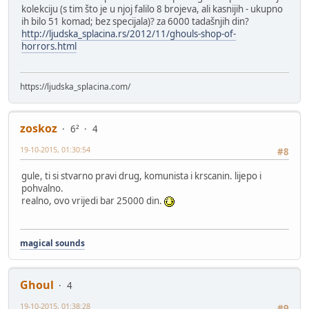
kolekciju (s tim što je u njoj falilo 8 brojeva, ali kasnijih - ukupno
ih bilo 51 komad; bez specijala)? za 6000 tadašnjih din?
http://ljudska_splacina.rs/2012/11/ghouls-shop-of-
horrors.html
https://ljudska_splacina.com/
zoskoz
6²
4
19-10-2015, 01:30:54
#8
gule, ti si stvarno pravi drug, komunista i krscanin. lijepo i
pohvalno.
realno, ovo vrijedi bar 25000 din.
magical sounds
Ghoul
4
19-10-2015, 01:38:28
#9