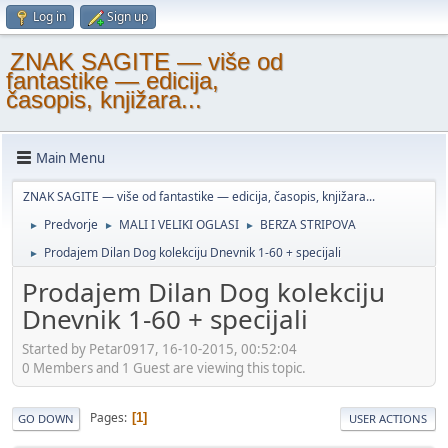
Log in
Sign up
ZNAK SAGITE — više od
fantastike — edicija,
časopis, knjižara...
Main Menu
ZNAK SAGITE — više od fantastike — edicija, časopis, knjižara...
Predvorje
MALI I VELIKI OGLASI
BERZA STRIPOVA
►
►
►
Prodajem Dilan Dog kolekciju Dnevnik 1-60 + specijali
►
Prodajem Dilan Dog kolekciju
Dnevnik 1-60 + specijali
Started by Petar0917, 16-10-2015, 00:52:04
0 Members and 1 Guest are viewing this topic.
Pages
1
GO DOWN
USER ACTIONS