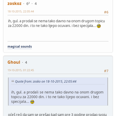
zoskoz
6²
4
18-10-2015, 22:05:44
#6
ih, gul. a prodali se nema tako davno na onom drugom topicu
za 22000 din. i to ne tako lijepo ocuvani. i bez specijala...
magical sounds
Ghoul
4
19-10-2015, 01:22:45
#7
Quote from: zosko on 18-10-2015, 22:05:44
ih, gul. a prodali se nema tako davno na onom drugom
topicu za 22000 din. i to ne tako lijepo ocuvani. i bez
specijala...
oćeš reći da sam se prešao kad sam pre 3 godine prodao svoju