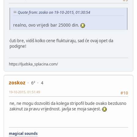
Quote from: zosko on 19-10-2015, 01:30:54
realno, ovo vrijedi bar 25000 din.
ćuti bre, vidiš kolko cene fluktuiraju, sad će ovaj opet da
podigne!
https://ljudska_splacina.com/
zoskoz
6²
4
19-10-2015, 01:51:49
#10
ne, ne mogu dozvoliti da kolega stripofil bude ovako bezdusno
zakinut za pravu vrijednost. javlja se moja savjest.
magical sounds