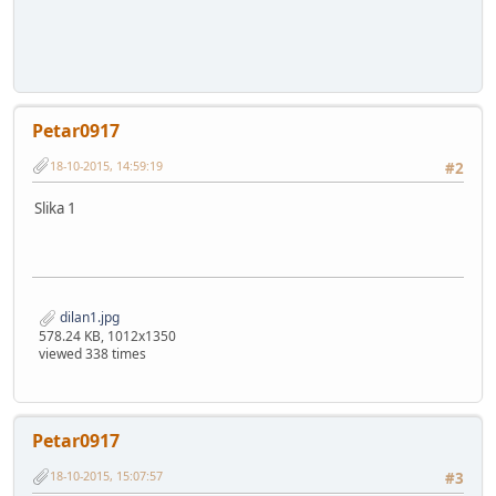
Petar0917
18-10-2015, 14:59:19
#2
Slika 1
dilan1.jpg
578.24 KB, 1012x1350
viewed 338 times
Petar0917
18-10-2015, 15:07:57
#3