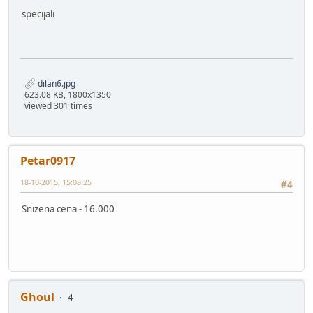
specijali
dilan6.jpg
623.08 KB, 1800x1350
viewed 301 times
Petar0917
18-10-2015, 15:08:25
#4
Snizena cena - 16.000
Ghoul
4