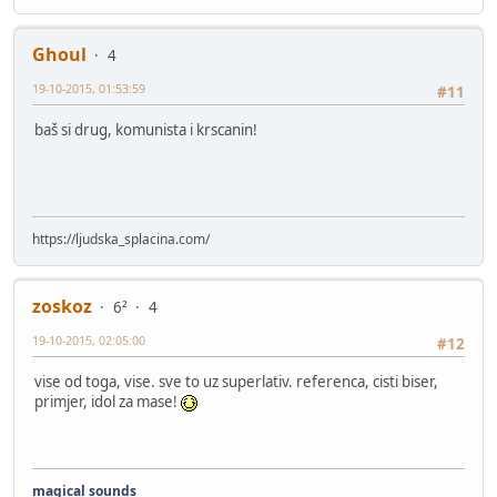
Ghoul
4
19-10-2015, 01:53:59
#11
baš si drug, komunista i krscanin!
https://ljudska_splacina.com/
zoskoz
6²
4
19-10-2015, 02:05:00
#12
vise od toga, vise. sve to uz superlativ. referenca, cisti biser,
primjer, idol za mase!
magical sounds