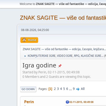
Welcome to
ZNAK SAGITE — više od fantastike — edicija, časopi
ZNAK SAGITE — više od fantastike 
08-08-2026, 04:25:00
Home
ZNAK SAGITE — više od fantastike — edicija, časopis, knjižara...
KOMPJUTERSKE IGRE, VIDEO IGRE, RPG, KLASIČNE IGRE...
(
►
Igra godine
Started by Perin, 02-11-2015, 00:49:08
0 Members and 2 Guests are viewing this topic.
2
3
4
5
6
...
9
All
Pages
1
GO DOWN
Perin
02-11-2015, 00:49:08