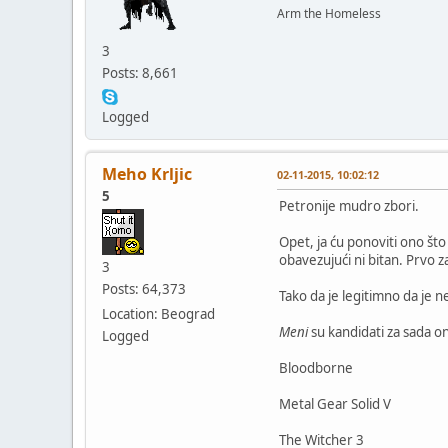
Arm the Homeless
3
Posts: 8,661
Logged
Meho Krljic
02-11-2015, 10:02:12
5
Petronije mudro zbori.
Opet, ja ću ponoviti ono št
obavezujući ni bitan. Prvo za
3
Posts: 64,373
Tako da je legitimno da je
Location: Beograd
Meni
su kandidati za sada o
Logged
Bloodborne
Metal Gear Solid V
The Witcher 3