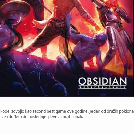
ođe izdvojio kao second best game ove godine. Jedan od dražih poklona š
ve i dođem do poslednjeg levela mojih junaka.