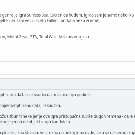
die genre je igra Sunless Sea. Iskren da budem, igrao sam je samo nekoliko s
jelte i jer sam već u svetu Fallen Londona neko vreme).
an, Metal Gear, GTA, Total War: Atila nisam igrao.
jih igara da bih se usudio da pričam o Igri godine.
objektivnijih kandidata, rekao bih.
žda zbuniti neke jer je ova igra pristupačna suviše dugo vremena - da je P
Takodje jedan od objektivnijih kandidata.
plorers, kao što sam već rekao na nekoj temi ovde, iako se ne sećam koj