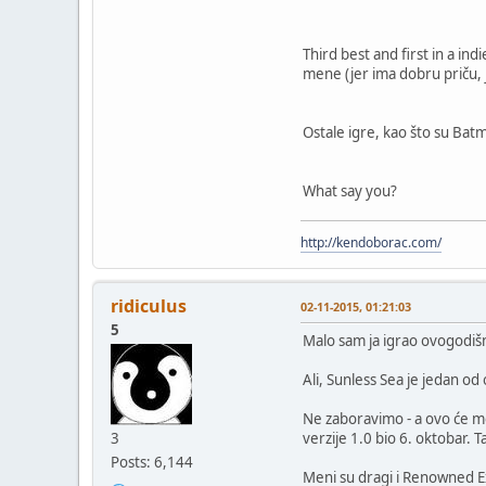
Third best and first in a in
mene (jer ima dobru priču, 
Ostale igre, kao što su Batm
What say you?
http://kendoborac.com/
ridiculus
02-11-2015, 01:21:03
5
Malo sam ja igrao ovogodišn
Ali, Sunless Sea je jedan od 
Ne zaboravimo - a ovo će mo
3
verzije 1.0 bio 6. oktobar. 
Posts: 6,144
Meni su dragi i Renowned Ex