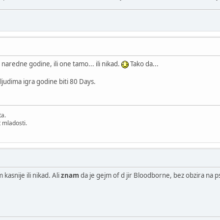
i naredne godine, ili one tamo... ili nikad.
Tako da...
judima igra godine biti 80 Days.
ta.
 mladosti.
kasnije ili nikad. Ali
znam
da je gejm of d jir Bloodborne, bez obzira na 