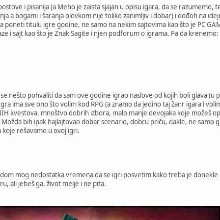
tove i pisanija (a Meho je zaista sjajan u opisu igara, da se razumemo, te 
orenja a bogami i šaranja olovkom nije toliko zanimljiv i dobar) i dođoh na i
ra poneti titulu igre godine, ne samo na nekim sajtovima kao što je PC GAM
aze i sajt kao što je Znak Sagite i njen podforum o igrama. Pa da krenemo:
 nešto pohvaliti da sam ove godine igrao naslove od kojih boli glava (u po
ra ima sve ono što volim kod RPG (a znamo da jedino taj žanr igara i volim, 
H kvestova, mnoštvo dobrih izbora, malo manje devojaka koje možeš oplest
Možda bih ipak hajlajtovao dobar scenario, dobru priču, dakle, ne samo ge
 koje rešavamo u ovoj igri.
dom mog nedostatka vremena da se igri posvetim kako treba je donekle ub
, ali jebeš ga, život melje i ne pita.