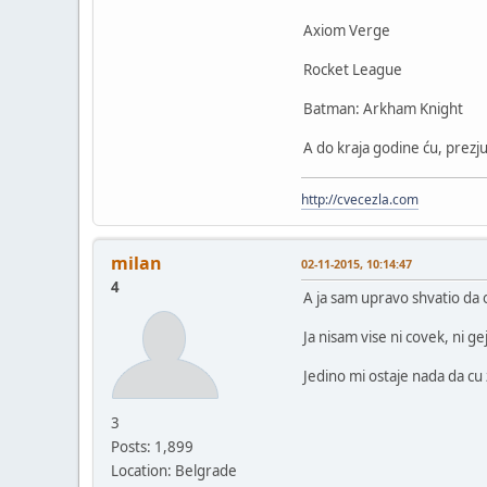
Axiom Verge
Rocket League
Batman: Arkham Knight
A do kraja godine ću, prezjum
http://cvecezla.com
milan
02-11-2015, 10:14:47
4
A ja sam upravo shvatio da 
Ja nisam vise ni covek, ni ge
Jedino mi ostaje nada da cu 
3
Posts: 1,899
Location: Belgrade