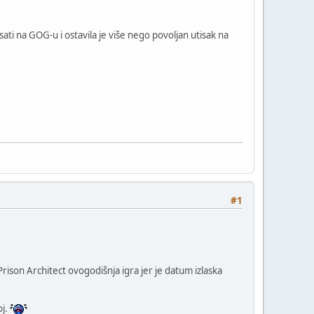
ati na GOG-u i ostavila je više nego povoljan utisak na
#1
rison Architect ovogodišnja igra jer je datum izlaska
oj.