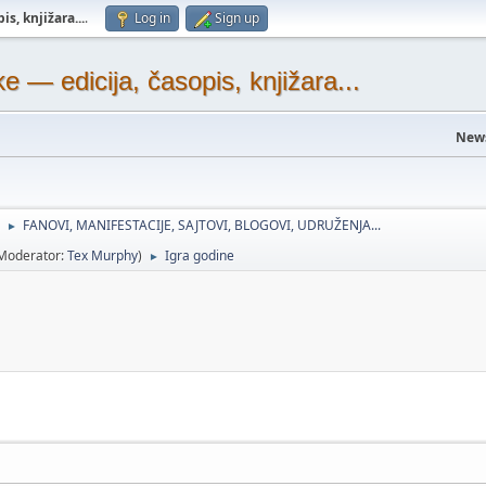
s, knjižara...
.
Log in
Sign up
— edicija, časopis, knjižara...
New
FANOVI, MANIFESTACIJE, SAJTOVI, BLOGOVI, UDRUŽENJA...
►
Moderator:
Tex Murphy
)
Igra godine
►