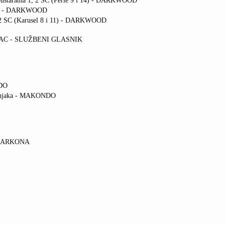
 pustarama 1, 2 SC (Perle 9 i 14) - DARKWOOD
 12) - DARKWOOD
2 SC (Karusel 8 i 11)
- DARKWOOD
RAC - SLUŽBENI GLASNIK
NDO
renjaka - MAKONDO
C - ARKONA