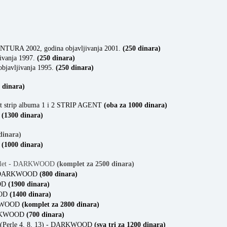
A 2002, godina objavljivanja 2001.
(250 dinara)
ivanja 1997.
(250 dinara)
javljivanja 1995.
(250 dinara)
 dinara)
vet strip albuma 1 i 2 STRIP AGENT
(oba za 1000 dinara)
T
(1300 dinara)
dinara)
S
(1000 dinara)
mplet - DARKWOOD
(komplet za 2500 dinara)
e - DARKWOOD
(800 dinara)
OOD
(1900 dinara)
OOD
(1400 dinara)
ARKWOOD
(komplet za 2800 dinara)
DARKWOOD
(700 dinara)
C (Perle 4, 8, 13) - DARKWOOD
(sva tri za 1200 dinara)