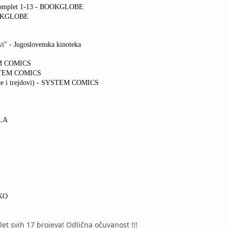
 komplet 1-13 - BOOKGLOBE
OOKGLOBE
vi" - Jugoslovenska kinoteka
EM COMICS
YSTEM COMICS
ice i trejdovi) - SYSTEM COMICS
ILA
IKO
t svih 17 brojeva! Odlična očuvanost !!!