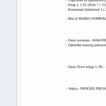
- Tugovanka za izgubljenim
- Pinap 1, 2 SC (Perle 7 i
- Kosmonauti budućnosti 1 i 
- Best of MARKO SOMBO
- Ostati normalan - MAKO
- Zabeleške matorog pokva
- Natan Never knjiga 1, H
- Veštica - PHOENIX PRESS