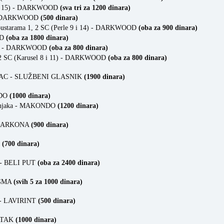
10, 15) - DARKWOOD
(sva tri za 1200 dinara)
) - DARKWOOD
(500 dinara)
 pustarama 1, 2 SC (Perle 9 i 14) - DARKWOOD
(oba za 900 dinara)
OD
(oba za 1800 dinara)
i 12) - DARKWOOD
(oba za 800 dinara)
2 SC (Karusel 8 i 11)
- DARKWOOD
(oba za 800 dinara)
RAC - SLUŽBENI GLASNIK
(1900 dinara)
NDO
(1000 dinara)
arenjaka - MAKONDO
(1200 dinara)
C - ARKONA
(900 dinara)
S
(700 dinara)
8 - BELI PUT
(oba za 2400 dinara)
AGMA
(svih 5 za 1000 dinara)
r - LAVIRINT
(500 dinara)
VRTAK
(1000 dinara)