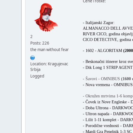
Cene i fotke:
- Italijanski Zagor:
ALMANACCO DELL AVVENTUR
RIVER CICO, godina objavlj
2
CICO DETECTIVE, godina ob
Posts: 226
the man without fear
- 1602 - ALGORITAM
(2000
- Beskonačni itinerer kroz s
Location: Kragujevac
- Dik Long 1 STRIP AGEN
Srbija
Logged
- Šavovi - OMNIBUS
(1600 
- Nova vremena - OMNIBU
- Okružen mrtvima 1-6 ko
- Čovek iz Nove Englesk
- Doba Ultrona - DARKW
- Ultron napada - DARKW
- Lilit 1-11 komplet - D
- Porodične vrednosti - 
- Mardi Gra Pepelnik 1-3 S