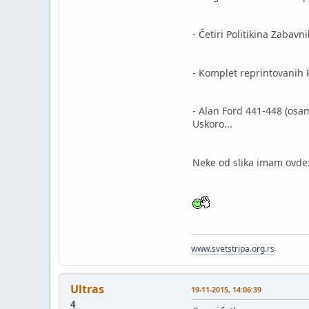
- Četiri Politikina Zabavn
- Komplet reprintovanih P
- Alan Ford 441-448 (osa
Uskoro...
Neke od slika imam ovde
www.svetstripa.org.rs
Ultras
19-11-2015, 14:06:39
4