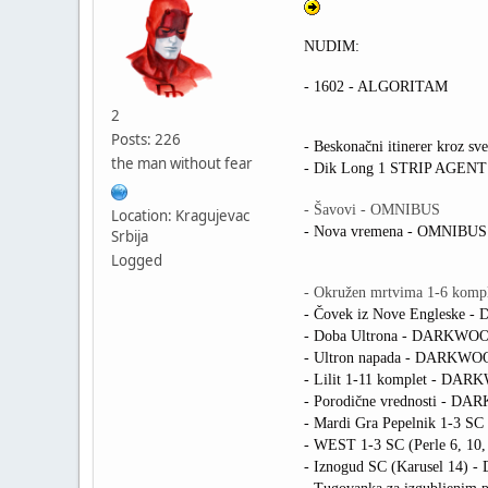
NUDIM:
- 1602 - ALGORITAM
2
Posts: 226
- Beskonačni itinerer kroz s
the man without fear
- Dik Long 1 STRIP AGENT
- Šavovi - OMNIBUS
Location: Kragujevac
- Nova vremena - OMNIBUS
Srbija
Logged
- Okružen mrtvima 1-6 ko
- Čovek iz Nove Engleske
- Doba Ultrona - DARKWO
- Ultron napada - DARKW
- Lilit 1-11 komplet - DA
- Porodične vrednosti - 
- Mardi Gra Pepelnik 1-3 S
- WEST 1-3 SC (Perle 6, 
- Iznogud SC (Karusel 14