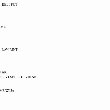
8 - BELI PUT
AGMA
r - LAVIRINT
RTAK
 1-6 - VESELI ČETVRTAK
DIMENZIJA