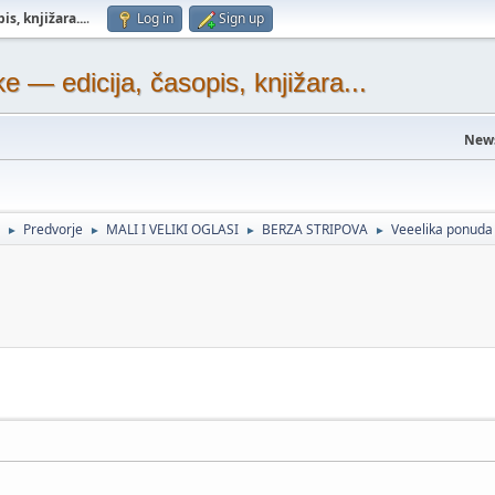
s, knjižara...
.
Log in
Sign up
— edicija, časopis, knjižara...
New
Predvorje
MALI I VELIKI OGLASI
BERZA STRIPOVA
Veeelika ponuda 
►
►
►
►