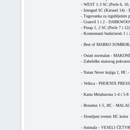
- WEST 1-3 SC (Perle 6, 
- Iznogud SC (Karusel 14
- Tugovanka za izgubljenim
- Granvil 1 i 2 - DARKWO
- Pinap 1, 2 SC (Perle 7 
- Kosmonauti budućnosti 1 i 
- Best of MARKO SOMBO
- Ostati normalan - MAKO
- Zabeleške matorog pokv
- Natan Never knjiga 1, H
- Veštica - PHOENIX PRES
- Kasta Metabarona 1-4 i 5-
- Brendon 1-5, HC - MAL
- Slomljeni svemir HC kolo
- Animalz - VESELI ČET