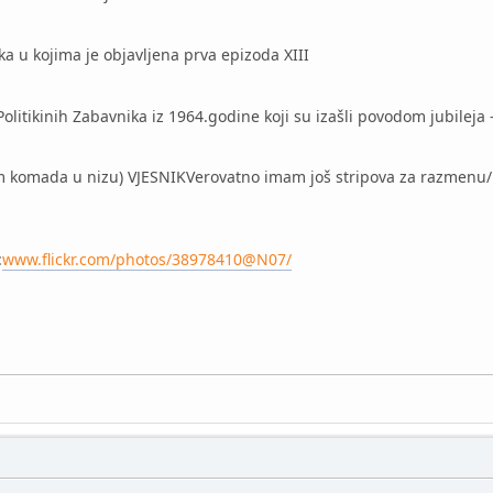
ika u kojima je objavljena prva epizoda XIII
olitikinih Zabavnika iz 1964.godine koji su izašli povodom jubileja 
m komada u nizu) VJESNIK
Verovatno imam još stripova za razmenu/
:
www.flickr.com/photos/38978410@N07/