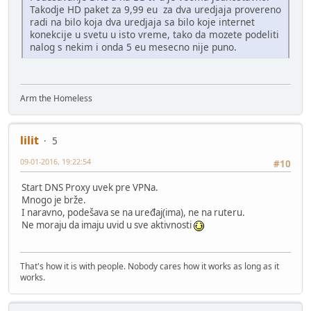
Takodje HD paket za 9,99 eu za dva uredjaja provereno
radi na bilo koja dva uredjaja sa bilo koje internet
konekcije u svetu u isto vreme, tako da mozete podeliti
nalog s nekim i onda 5 eu mesecno nije puno.
Arm the Homeless
lilit
5
09-01-2016, 19:22:54
#10
Start DNS Proxy uvek pre VPNa.
Mnogo je brže.
I naravno, podešava se na uređaj(ima), ne na ruteru.
Ne moraju da imaju uvid u sve aktivnosti
That's how it is with people. Nobody cares how it works as long as it
works.