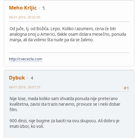
Meho Krljic
5
08-01-2016, 20:02:05
Od juče, tj. od Božića. Lepo. Koliko razumem, cena će biti
analogna onoj u Americi, dakle osam dolara mesečno, ponuda
manja, ali da vidimo šta nude pa da se žalimo.
http://cvecezla.com
Dybuk
4
08-01-2016, 20:07:37
#1
Nije lose, mada koliko sam shvatila ponuda nije preterano
kvalitetna, zavisi sta trazis naravno, provuce se i neki dobar
film.
900 dinzi, nije bogme za baciti na ovu skupocu. Ali dobro je
imati izbor, ko voli.