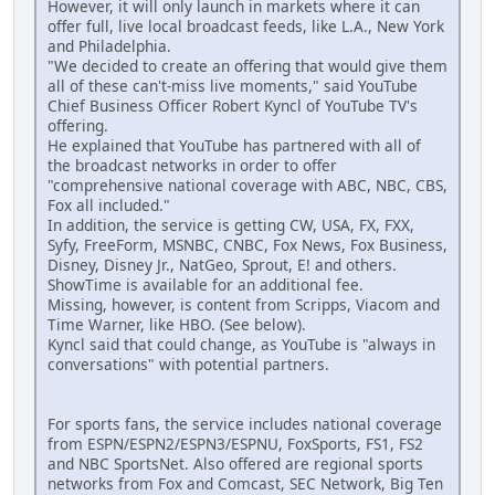
However, it will only launch in markets where it can
offer full, live local broadcast feeds, like L.A., New York
and Philadelphia.
"We decided to create an offering that would give them
all of these can't-miss live moments," said YouTube
Chief Business Officer Robert Kyncl of YouTube TV's
offering.
He explained that YouTube has partnered with all of
the broadcast networks in order to offer
"comprehensive national coverage with ABC, NBC, CBS,
Fox all included."
In addition, the service is getting CW, USA, FX, FXX,
Syfy, FreeForm, MSNBC, CNBC, Fox News, Fox Business,
Disney, Disney Jr., NatGeo, Sprout, E! and others.
ShowTime is available for an additional fee.
Missing, however, is content from Scripps, Viacom and
Time Warner, like HBO. (See below).
Kyncl said that could change, as YouTube is "always in
conversations" with potential partners.
For sports fans, the service includes national coverage
from ESPN/ESPN2/ESPN3/ESPNU, FoxSports, FS1, FS2
and NBC SportsNet. Also offered are regional sports
networks from Fox and Comcast, SEC Network, Big Ten