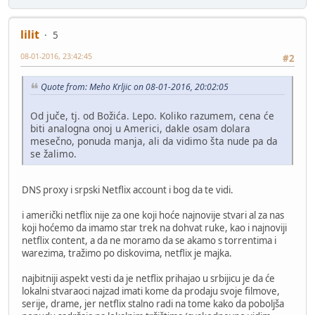
lilit
5
08-01-2016, 23:42:45
#2
Quote from: Meho Krljic on 08-01-2016, 20:02:05
Od juče, tj. od Božića. Lepo. Koliko razumem, cena će
biti analogna onoj u Americi, dakle osam dolara
mesečno, ponuda manja, ali da vidimo šta nude pa da
se žalimo.
DNS proxy i srpski Netflix account i bog da te vidi.
i američki netflix nije za one koji hoće najnovije stvari al za nas
koji hoćemo da imamo star trek na dohvat ruke, kao i najnoviji
netflix content, a da ne moramo da se akamo s torrentima i
warezima, tražimo po diskovima, netflix je majka.
najbitniji aspekt vesti da je netflix prihajao u srbijicu je da će
lokalni stvaraoci najzad imati kome da prodaju svoje filmove,
serije, drame, jer netflix stalno radi na tome kako da poboljša