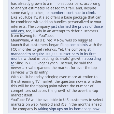
has already grown to a million subscribers, according
to analyst estimates released this fall, and, despite
some early glitches,
its numbers continue to climb.
Like YouTube TV, it also offers a base package that can
be combined with add-on bundles personalized to your
interests. The company
just slashed the prices of those
add-ons
, too, likely in an attempt to defer customers
from leaving for YouTube.
Meanwhile, AT&T's DirecTV Now was so buggy at
launch that customers began filing
complaints
with the
FCC in order to get refunds. Yet, the company
still
managed to acquire 200,000 subscribers in its first
month
, without impacting its rivals' growth,
according
to
Sling TV CEO Roger Lynch. Instead, he said the
newer arrival expanded the market for over-the-top
services with its entry.
With YouTube today bringing even more attention to
the streaming TV market, the question now is whether
this will be the tipping point where the number of
competitors outpaces the growth of the over-the-top
market itself.
YouTube TV will be available to U.S. customers in select
markets on web, Android and iOS in the months ahead.
The company is
taking sign-ups on its homepage now.