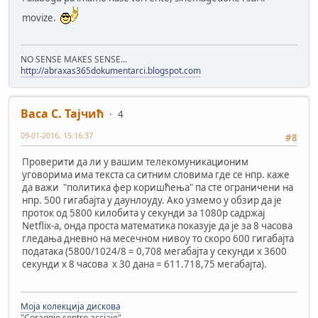
movize.
NO SENSE MAKES SENSE...
http://abraxas365dokumentarci.blogspot.com
Васа С. Тајчић
4
09-01-2016, 15:16:37
#8
Проверити да ли у вашим телекомуникационим
уговорима има текста са ситним словима где се нпр. каже
да важи "политика фер коришћења" па сте ограничени на
нпр. 500 гигабајта у даунлоуду. Ако узмемо у обзир да је
проток од 5800 килобита у секунди за 1080p садржај
Netflix-a, онда проста математика показује да је за 8 часова
гледања дневно на месечном нивоу то скоро 600 гигабајта
података (5800/1024/8 = 0,708 мегабајта у секунди x 3600
секунди x 8 часова x 30 дана = 611.718,75 мегабајта).
Моја колекција дискова
"Coraggio contro acciaio"