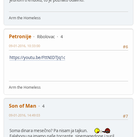
Arm the Homeless
Petronije
Ribolovac
4
09-01-2016, 10:33:00
#6
https://youtu.be/FttNIDTJq1c
Arm the Homeless
Son of Man
4
09-01-2016, 14:49:03
#7
Soma dinara mesečno? Pa nisam ja tajkun.
Falabogu pa imamo naše torrente, sinemagedone i suril