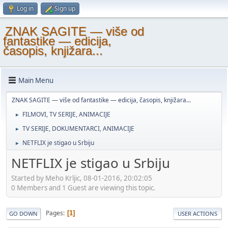
Log in
Sign up
ZNAK SAGITE — više od
fantastike — edicija,
časopis, knjižara...
Main Menu
ZNAK SAGITE — više od fantastike — edicija, časopis, knjižara...
FILMOVI, TV SERIJE, ANIMACIJE
►
TV SERIJE, DOKUMENTARCI, ANIMACIJE
►
NETFLIX je stigao u Srbiju
►
NETFLIX je stigao u Srbiju
Started by Meho Krljic, 08-01-2016, 20:02:05
0 Members and 1 Guest are viewing this topic.
Pages
1
GO DOWN
USER ACTIONS