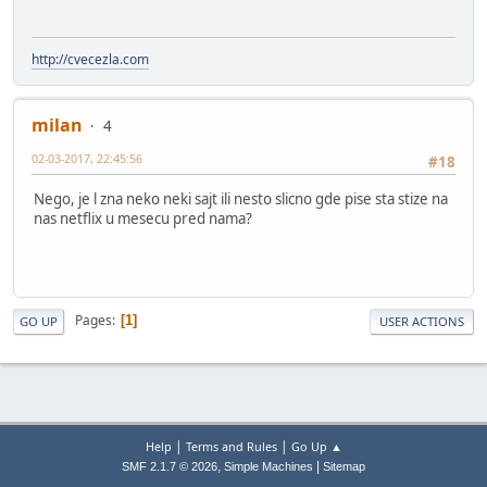
http://cvecezla.com
milan
4
02-03-2017, 22:45:56
#18
Nego, je l zna neko neki sajt ili nesto slicno gde pise sta stize na
nas netflix u mesecu pred nama?
Pages
1
GO UP
USER ACTIONS
|
|
Help
Terms and Rules
Go Up ▲
,
|
SMF 2.1.7 © 2026
Simple Machines
Sitemap