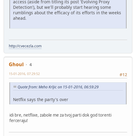
access (aside from titling its post 'Evolving Proxy
Detection'), but we'll probably start hearing some
rumblings about the efficacy of its efforts in the weeks
ahead.
http://cvecezla.com
Ghoul
4
15-01-2016, 07:29:52
#12
Quote from: Meho Krljic on 15-01-2016, 06:59:29
Netflix says the party's over
idi bre, netflixe, zabole me za tvoj parti dok god torenti
ferceraju!