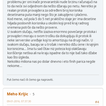
problemu jer oni inače prevarantski nude brzinu računajući na
to da neće svi odjednom da nešto džaraju po netu. Neretko je
realan protok provajdera za određeni broj korisnika
desetinama puta manji nego što je zakupljeno i plaćeno.
Kod mene, od pola 5 do 5 net praktično staje jer ima desetine
hiljada poslovnih korisnika u okolini koji pred kraj radnog
vremena potrče da nešto provere.
U svakom slučaju, netflix izaziva enormno povećanje protoka i
provajderi moraju o svom trošku da dokupljuju ili protok ili
neke serverske uređaje koji to amortizuju na drugi način. U
svakom slučaju, bacaju se u trošak i neretko dižu cene i krajnjim
korisnicima... Ima tu sad čitav niz poteza koji olakšavaju
korišćenje netlixa ali na kraju ispadne da to nije baš tako džabe
kao što izgleda.
Nekoliko miliona nas po dolar dnevno i eto finih parica negde
nekome...
Put ćemo naći ili ćemo ga napraviti.
Meho Krljic
5
09-01-2016, 07:37:30
#4