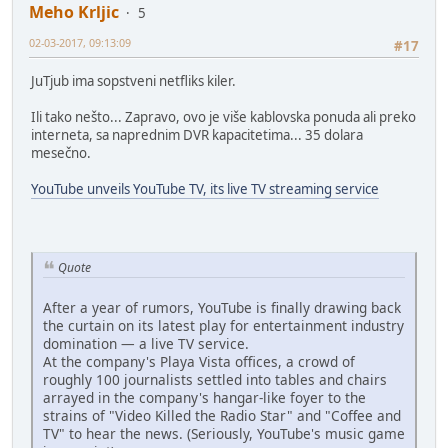
Meho Krljic
5
02-03-2017, 09:13:09
#17
JuTjub ima sopstveni netfliks kiler.
Ili tako nešto... Zapravo, ovo je više kablovska ponuda ali preko
interneta, sa naprednim DVR kapacitetima... 35 dolara
mesečno.
YouTube unveils YouTube TV, its live TV streaming service
Quote
After a year of rumors, YouTube is finally drawing back
the curtain on its latest play for entertainment industry
domination — a live TV service.
At the company's Playa Vista offices, a crowd of
roughly 100 journalists settled into tables and chairs
arrayed in the company's hangar-like foyer to the
strains of "Video Killed the Radio Star" and "Coffee and
TV" to hear the news. (Seriously, YouTube's music game