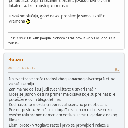
ponudu sadržaja na lokalnim tržištima (svakodnevno vidim
lokalne razlike u austrijskom i usa).
u svakom slučaju, good news. problem je samo u količini
vremena
That's how it is with people. Nobody cares how it works as long as it
works.
Boban
09-01-2016, 06:21:43
#3
Na sve strane sreća i radost zbog konačnog otvaranja Netlixa
za našu zemlju.
Zanima me da li su ljudi svesni šta to u stvari znači?
Može se jasno videti na primerima država koje su pre nas bile
počašćene ovim blagodetima.
Kod nas će to možda ići sporije, ali scenario je neizbežan.
Pre nego što kažem šta se događa, zanima me da li se neko
osećao uskraćenim nemanjem netlixa u smislu gledanja nekog
filma?
Elem, protok vrtoglavo raste i prvo se provajderi nalaze u