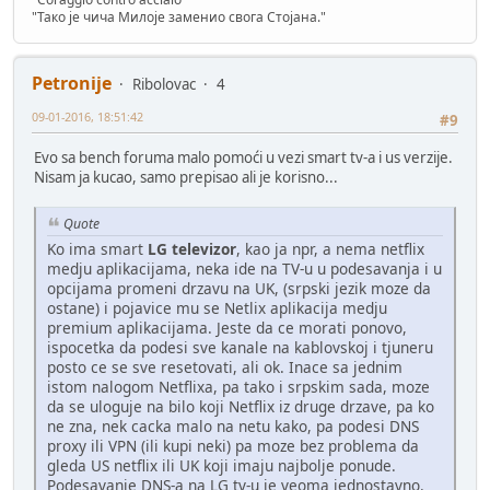
"Тако је чича Милоје заменио свога Стојана."
Petronije
Ribolovac
4
09-01-2016, 18:51:42
#9
Evo sa bench foruma malo pomoći u vezi smart tv-a i us verzije.
Nisam ja kucao, samo prepisao ali je korisno...
Quote
Ko ima smart
LG televizor
, kao ja npr, a nema netflix
medju aplikacijama, neka ide na TV-u u podesavanja i u
opcijama promeni drzavu na UK, (srpski jezik moze da
ostane) i pojavice mu se Netlix aplikacija medju
premium aplikacijama. Jeste da ce morati ponovo,
ispocetka da podesi sve kanale na kablovskoj i tjuneru
posto ce se sve resetovati, ali ok. Inace sa jednim
istom nalogom Netflixa, pa tako i srpskim sada, moze
da se uloguje na bilo koji Netflix iz druge drzave, pa ko
ne zna, nek cacka malo na netu kako, pa podesi DNS
proxy ili VPN (ili kupi neki) pa moze bez problema da
gleda US netflix ili UK koji imaju najbolje ponude.
Podesavanje DNS-a na LG tv-u je veoma jednostavno.