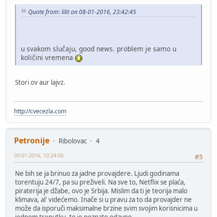
Quote from: lilit on 08-01-2016, 23:42:45
u svakom slučaju, good news. problem je samo u
količini vremena
Stori ov aur lajvz.
http://cvecezla.com
Petronije
Ribolovac
4
09-01-2016, 10:24:00
#5
Ne bih se ja brinuo za jadne provajdere. Ljudi godinama
torentuju 24/7, pa su preživeli. Na sve to, Netflix se plaća,
piraterija je džabe, ovo je Srbija. Mislim da ti je teorija malo
klimava, al' videćemo. Inače si u pravu za to da provajder ne
može da isporuči maksimalne brzine svim svojim korisnicima u
jednom trenutku, to je poznato odavno.