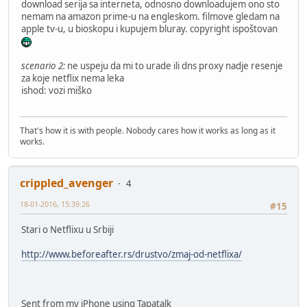
download serija sa interneta, odnosno downloadujem ono sto
nemam na amazon prime-u na engleskom. filmove gledam na
apple tv-u, u bioskopu i kupujem bluray. copyright ispoštovan
scenario 2:
ne uspeju da mi to urade ili dns proxy nadje resenje
za koje netflix nema leka
ishod: vozi miško
That's how it is with people. Nobody cares how it works as long as it
works.
crippled_avenger
4
18-01-2016, 15:39:26
#15
Stari o Netflixu u Srbiji
http://www.beforeafter.rs/drustvo/zmaj-od-netflixa/
Sent from my iPhone using Tapatalk