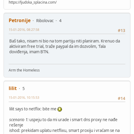
https://ljudska_splacina.com/
Petronije
Ribolovac
4
15-01-2016, 08:27:58
#13
Baš tako, nisam ni bio na tom partiju niti planiram. Krenuo da
aktiviram free trial, traže paypal da im dozvolim, 'fala
doviđenja, imam BTN.
Arm the Homeless
lilit
5
15-01-2016, 10:15:53
#14
lilit says to netflix: bite me
scenario 1:
uspeju to da mi urade i smart dns proxy ne nađe
rešenje
ishod: prekidam uplatu netflixu, smart proxiju i vraćam se na