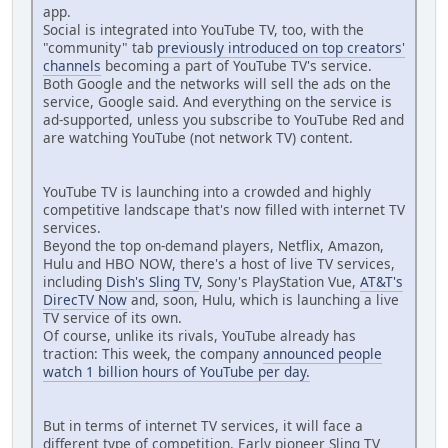
app.
Social is integrated into YouTube TV, too, with the
"community" tab
previously introduced on top creators'
channels
becoming a part of YouTube TV's service.
Both Google and the networks will sell the ads on the
service, Google said. And everything on the service is
ad-supported, unless you subscribe to YouTube Red and
are watching YouTube (not network TV) content.
YouTube TV is launching into a crowded and highly
competitive landscape that's now filled with internet TV
services.
Beyond the top on-demand players, Netflix, Amazon,
Hulu and HBO NOW, there's a host of live TV services,
including
Dish's Sling TV
, Sony's PlayStation Vue,
AT&T's
DirecTV Now
and, soon, Hulu, which is launching a live
TV service of its own.
Of course, unlike its rivals, YouTube already has
traction: This week, the company
announced people
watch 1 billion hours of YouTube per day.
But in terms of internet TV services, it will face a
different type of competition. Early pioneer Sling TV