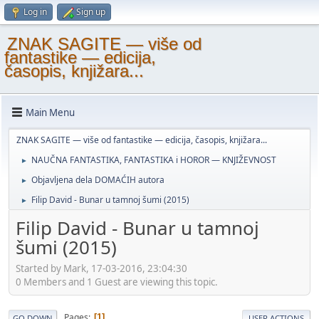
Log in
Sign up
ZNAK SAGITE — više od
fantastike — edicija,
časopis, knjižara...
Main Menu
ZNAK SAGITE — više od fantastike — edicija, časopis, knjižara...
NAUČNA FANTASTIKA, FANTASTIKA i HOROR — KNJIŽEVNOST
►
Objavljena dela DOMAĆIH autora
►
Filip David - Bunar u tamnoj šumi (2015)
►
Filip David - Bunar u tamnoj
šumi (2015)
Started by Mark, 17-03-2016, 23:04:30
0 Members and 1 Guest are viewing this topic.
Pages
1
GO DOWN
USER ACTIONS