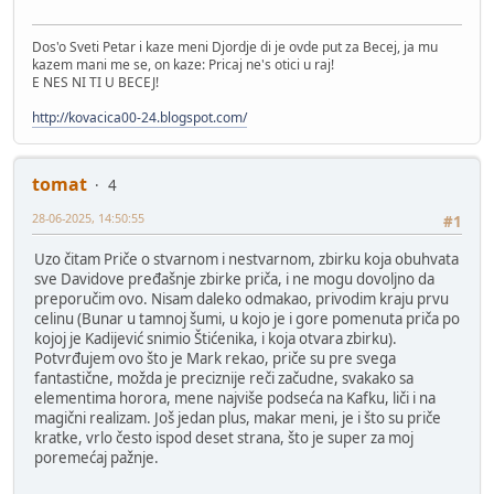
Dos'o Sveti Petar i kaze meni Djordje di je ovde put za Becej, ja mu
kazem mani me se, on kaze: Pricaj ne's otici u raj!
E NES NI TI U BECEJ!
http://kovacica00-24.blogspot.com/
tomat
4
28-06-2025, 14:50:55
#1
Uzo čitam Priče o stvarnom i nestvarnom, zbirku koja obuhvata
sve Davidove pređašnje zbirke priča, i ne mogu dovoljno da
preporučim ovo. Nisam daleko odmakao, privodim kraju prvu
celinu (Bunar u tamnoj šumi, u kojo je i gore pomenuta priča po
kojoj je Kadijević snimio Štićenika, i koja otvara zbirku).
Potvrđujem ovo što je Mark rekao, priče su pre svega
fantastične, možda je preciznije reči začudne, svakako sa
elementima horora, mene najviše podseća na Kafku, liči i na
magični realizam. Još jedan plus, makar meni, je i što su priče
kratke, vrlo često ispod deset strana, što je super za moj
poremećaj pažnje.