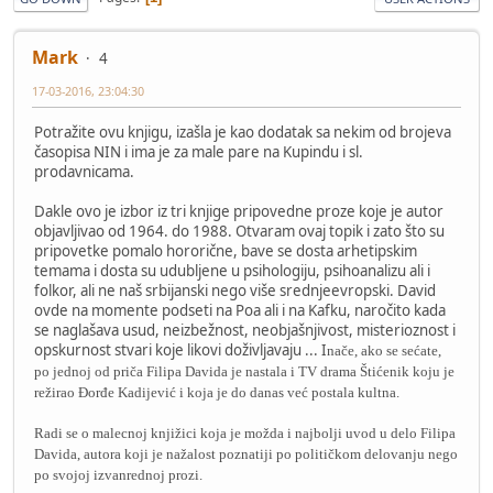
Mark
4
17-03-2016, 23:04:30
Potražite ovu knjigu, izašla je kao dodatak sa nekim od brojeva
časopisa NIN i ima je za male pare na Kupindu i sl.
prodavnicama.
Dakle ovo je izbor iz tri knjige pripovedne proze koje je autor
objavljivao od 1964. do 1988. Otvaram ovaj topik i zato što su
pripovetke pomalo hororične, bave se dosta arhetipskim
temama i dosta su udubljene u psihologiju, psihoanalizu ali i
folkor, ali ne naš srbijanski nego više srednjeevropski. David
ovde na momente podseti na Poa ali i na Kafku, naročito kada
se naglašava usud, neizbežnost, neobjašnjivost, misterioznost i
opskurnost stvari koje likovi doživljavaju ... I
nače, ako se sećate,
po jednoj od priča Filipa Davida je nastala i TV drama Štićenik koju je
režirao Đorđe Kadijević i koja je do danas već postala kultna.
Radi se o malecnoj knjižici koja je možda i najbolji uvod u delo Filipa
Davida, autora koji je nažalost poznatiji po političkom delovanju nego
po svojoj izvanrednoj prozi.