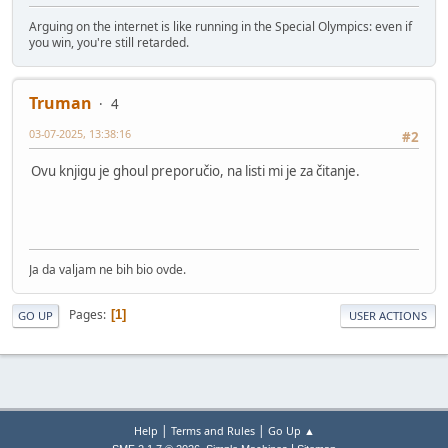
Arguing on the internet is like running in the Special Olympics: even if
you win, you're still retarded.
Truman
4
03-07-2025, 13:38:16
#2
Ovu knjigu je ghoul preporučio, na listi mi je za čitanje.
Ja da valjam ne bih bio ovde.
Pages
1
GO UP
USER ACTIONS
|
|
Help
Terms and Rules
Go Up ▲