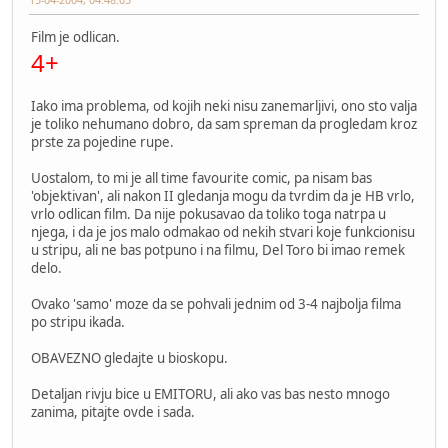
Film je odlican.
4+
Iako ima problema, od kojih neki nisu zanemarljivi, ono sto valja
je toliko nehumano dobro, da sam spreman da progledam kroz
prste za pojedine rupe.
Uostalom, to mi je all time favourite comic, pa nisam bas
'objektivan', ali nakon II gledanja mogu da tvrdim da je HB vrlo,
vrlo odlican film. Da nije pokusavao da toliko toga natrpa u
njega, i da je jos malo odmakao od nekih stvari koje funkcionisu
u stripu, ali ne bas potpuno i na filmu, Del Toro bi imao remek
delo.
Ovako 'samo' moze da se pohvali jednim od 3-4 najbolja filma
po stripu ikada.
OBAVEZNO gledajte u bioskopu.
Detaljan rivju bice u EMITORU, ali ako vas bas nesto mnogo
zanima, pitajte ovde i sada.