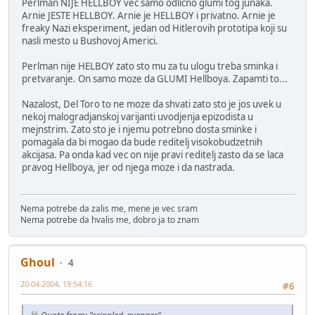
Perlman NIJE HELLBOY vec samo odlicno glumi tog junaka.
Arnie JESTE HELLBOY. Arnie je HELLBOY i privatno. Arnie je
freaky Nazi eksperiment, jedan od Hitlerovih prototipa koji su
nasli mesto u Bushovoj Americi.
Perlman nije HELBOY zato sto mu za tu ulogu treba sminka i
pretvaranje. On samo moze da GLUMI Hellboya. Zapamti to...
Nazalost, Del Toro to ne moze da shvati zato sto je jos uvek u
nekoj malogradjanskoj varijanti uvodjenja epizodista u
mejnstrim. Zato sto je i njemu potrebno dosta sminke i
pomagala da bi mogao da bude reditelj visokobudzetnih
akcijasa. Pa onda kad vec on nije pravi reditelj zasto da se laca
pravog Hellboya, jer od njega moze i da nastrada.
Nema potrebe da zalis me, mene je vec sram
Nema potrebe da hvalis me, dobro ja to znam
Ghoul
4
20-04-2004, 19:54:16
#6