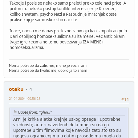
Takodje i posle se nekako samo preleti preko cele naci price. A
pritom tu nekako postoji konflikt interesa jer je Kroenen,
koliko shvatam, psycho Nazi a Raspucin je mracnjak opste
prakse koji je samo iskoristio naciste.
Inace, nacisti me danas pretezno zanimaju kao simpatican pulp.
Dani ozbiljnog homoseksualizma su iza mene. Vec anticipiram
tvoje igre recima ne temu povezivanja IZA MENE i
homoseksualizma.
Nema potrebe da zalis me, mene je vec sram
Nema potrebe da hvalis me, dobro ja to znam
otaku
4
21-04-2004, 00:56:25
#11
Quote from: "ghoul"
Arni je krhka alatka krajnje uskog opsega i upotrebne
vrednosti; autori navedenih dela mogli su da ga
upotrebe u tim filmovima koje navodis zato sto sto su
njegova ogranicenjima u datim prosedeima mogla da