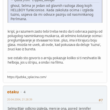
Quote from: "crippled_avenger"
ghoul, Selma je jedan od glavnih razloga zbog kojih
HELLBOY funkcionise. Kada zakoluta ocima i izgleda
tuzno, uspeva da mi odvuce paznju od nasminkanog
Perlmana.
kripl, ja razumem zasto tebi treba nesto da ti odvraca paznju od
polugolog nasminkanog muskarca, ali selmino kolutanje ocima i
preglumljavanje je stvaaaarno lose. plus, ima iritirajucu boju
glasa. mozda ne uvek, ali ovde, kad pokusava da deluje 'tuzna',
zvuci kao iz bureta.
sve ostalo sto govoris o arniju pokazuje koliko si ti neshvatio lik
helboja, jos u stripu, a onda i na filmu.
https://ljudska_splacina.com/
otaku
4
20-04-2004, 21:28:39
#7
Selma Blair odlicno izgleda, meni je ona, pored Jennifer