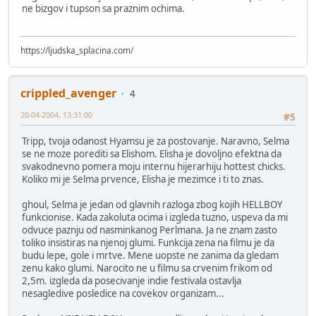
ne bizgov i tupson sa praznim ochima.
https://ljudska_splacina.com/
crippled_avenger
4
20-04-2004, 13:31:00
#5
Tripp, tvoja odanost Hyamsu je za postovanje. Naravno, Selma
se ne moze porediti sa Elishom. Elisha je dovoljno efektna da
svakodnevno pomera moju internu hijerarhiju hottest chicks.
Koliko mi je Selma prvence, Elisha je mezimce i ti to znas.
ghoul, Selma je jedan od glavnih razloga zbog kojih HELLBOY
funkcionise. Kada zakoluta ocima i izgleda tuzno, uspeva da mi
odvuce paznju od nasminkanog Perlmana. Ja ne znam zasto
toliko insistiras na njenoj glumi. Funkcija zena na filmu je da
budu lepe, gole i mrtve. Mene uopste ne zanima da gledam
zenu kako glumi. Narocito ne u filmu sa crvenim frikom od
2,5m. izgleda da posecivanje indie festivala ostavlja
nesagledive posledice na covekov organizam...