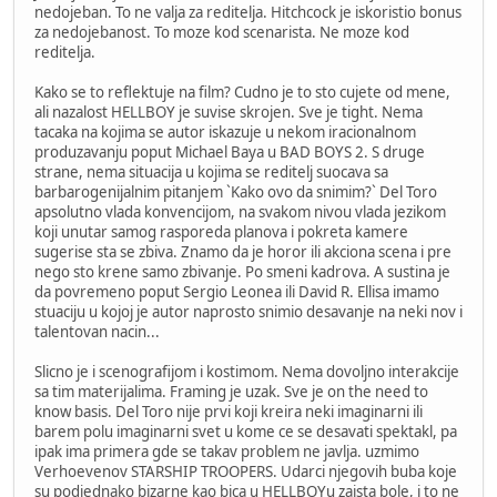
nedojeban. To ne valja za reditelja. Hitchcock je iskoristio bonus
za nedojebanost. To moze kod scenarista. Ne moze kod
reditelja.
Kako se to reflektuje na film? Cudno je to sto cujete od mene,
ali nazalost HELLBOY je suvise skrojen. Sve je tight. Nema
tacaka na kojima se autor iskazuje u nekom iracionalnom
produzavanju poput Michael Baya u BAD BOYS 2. S druge
strane, nema situacija u kojima se reditelj suocava sa
barbarogenijalnim pitanjem `Kako ovo da snimim?` Del Toro
apsolutno vlada konvencijom, na svakom nivou vlada jezikom
koji unutar samog rasporeda planova i pokreta kamere
sugerise sta se zbiva. Znamo da je horor ili akciona scena i pre
nego sto krene samo zbivanje. Po smeni kadrova. A sustina je
da povremeno poput Sergio Leonea ili David R. Ellisa imamo
stuaciju u kojoj je autor naprosto snimio desavanje na neki nov i
talentovan nacin...
Slicno je i scenografijom i kostimom. Nema dovoljno interakcije
sa tim materijalima. Framing je uzak. Sve je on the need to
know basis. Del Toro nije prvi koji kreira neki imaginarni ili
barem polu imaginarni svet u kome ce se desavati spektakl, pa
ipak ima primera gde se takav problem ne javlja. uzmimo
Verhoevenov STARSHIP TROOPERS. Udarci njegovih buba koje
su podjednako bizarne kao bica u HELLBOYu zaista bole, i to ne