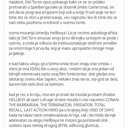
nazalost, Del Torov opus pokazuje kako ce se on polako
pretvarati u Spielberga (iako je sticenik Jimbo Camerona). on
zeli da se poigrava stripicem koji voli a svoje frustracije ne leci
time sto ce otici u preterivanje, vec naprotiv, leci ih time sto ce
naci neku pozitivnu vrednost u svemu tome.
scena muvanja izmedju Hellboya i Liz je recimo autobiografska.
tako je Del Toro smuvao svoju prvu devojku sa kojom se posle i
ozenio, a onda je odlucio da institucionalizuje sindrom zenidbe
sa onom koja ti prva da, koji je inace upropastio mnoge moje
prijatelje.
e kad takvu ulogu igra Selma onda stvari imaju vise smisla. i
meni je ona IDEALNA u ovoj ulozi, i mislim da je ona jedan od
bitnijih elemenata zasto ovaj film funkcionise. dok gledas onu
idiotariju zvanu Abe Sapien, nekako znas da ce, sta god se desi,
barem biti neki shot sa Selmom.
kad je rec o Arniju, moram priznati da mozda ja nisam shvatio
HELLBOY ali opet s druge strane mozda ti nisi razumeo CONAN
THE BARBARIAN, THE TERMINATOR, PREDATOR, TOTAL
RECALL, LAST ACTION HERO pa u krajnjoj liniji i END OF DAYS
kada na takav nacin omalovazavas Arnija. cak i da mislis da nije
adekvatan za ulogu Hellboya ne mozes ga ponizavati dok
uzdizes opus nekog drugog (BTW, odlicnog glumca)...