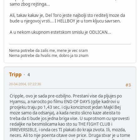
samo zbog rejtinga...
Ali, takav kakav je, Del Toro jeste najbolji sto reditelj moze da
bude u njegovoj vrsti... I HELLBOY je u tom kljucu savrsen.
A u nekom ukupnom estetskom smislu je ODLICAN...
Nema potrebe da zalis me, mene je vec sram
Nema potrebe da hvalis me, dobro ja to znam
Tripp
4
20-04-2004, 07:22:30
#3
Cripple, ovo je sada pre-ozbiljno. Prestani vise da pljujes po
Hyamsu, a narocito po filmu END OF DAYS (gdje kadrovi u
prosjeku traju po 1,43 sec. i ciju konciznost jedan Majkl Bej
moze samo da odsanja), a kada nesto slicno kaze ateista to
treba da ti bude jos jedna briga vise. U suprotnom cu sprovesti
redaljke na besmislicama kao sto su THE FIGHT CLUB i
IRREVERSIBLE, i onda ces TI plakati do kraja zivota. Ili, mozda,
neces. Ali to nije poenta citave ove price. Druga stvar je u tome