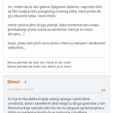
no, mislim da se oko glavne dijagnoze slazemo. naprosto tebi
se film svidja preko polugiolog crvenog lutka, meni preko do
gra obucene lutke. nevermind.
mene zanima jdno drugo pitanje, kako komentarises onako
preskakanje preko scena sa nacistima? meni je to nesto
zbrzano...?
inace, pisao sam pitch na tu temu i meni su nacizam i okultizxam
veliki fetis...
Nema potrebe da zalis me, mene je vec sram
Nema potrebe da hvalis me, dobro ja to znam
Ghoul
4
20-04-2004, 23:15:08
#9
Arni je krhka alatka krajnje uskog opsega i upotrebne
vrednosti; autori navedenih dela mogli su da ga upotrebe u tim
filmovima koje navodis zato sto sto su njegova ogranicenjima u
datim prosedeima mogla da se pretvore u kvalitete.