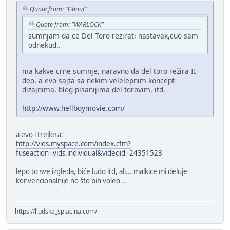
Quote from: "Ghoul"
Quote from: "WARLOCK"
sumnjam da ce Del Toro rezirati nastavak,cuo sam
odnekud..
ma kakve crne sumnje, naravno da del toro režira II
deo, a evo sajta sa nekim velelepnim koncept-
dizajnima, blog-pisanijima del torovim, itd.
http://www.hellboymovie.com/
a evo i trejlera:
http://vids.myspace.com/index.cfm?
fuseaction=vids.individual&videoid=24351523
lepo to sve izgleda, biće ludo itd, ali... malkice mi deluje
konvencionalnije no što bih voleo...
https://ljudska_splacina.com/