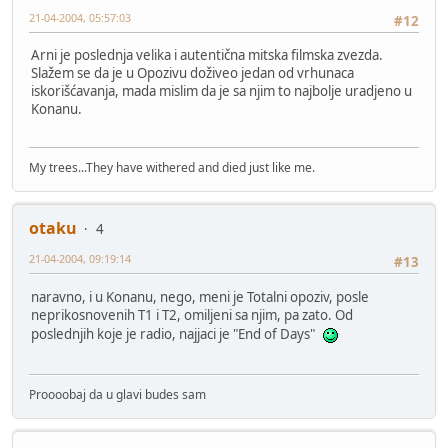
21-04-2004, 05:57:03
#12
Arni je poslednja velika i autentična mitska filmska zvezda.
Slažem se da je u Opozivu doživeo jedan od vrhunaca
iskorišćavanja, mada mislim da je sa njim to najbolje uradjeno u
Konanu.
My trees...They have withered and died just like me.
otaku
4
21-04-2004, 09:19:14
#13
naravno, i u Konanu, nego, meni je Totalni opoziv, posle
neprikosnovenih T1 i T2, omiljeni sa njim, pa zato. Od
poslednjih koje je radio, najjaci je "End of Days"
Proooobaj da u glavi budes sam