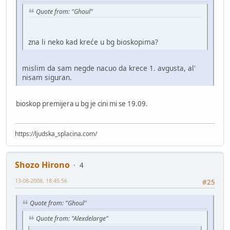
Quote from: "Ghoul"
zna li neko kad kreće u bg bioskopima?
mislim da sam negde nacuo da krece 1. avgusta, al'
nisam siguran.
bioskop premijera u bg je cini mi se 19.09.
https://ljudska_splacina.com/
Shozo Hirono
4
13-08-2008, 18:45:56
#25
Quote from: "Ghoul"
Quote from: "Alexdelarge"