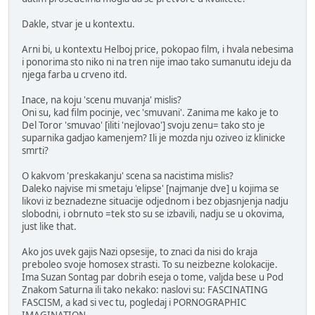
Dakle, stvar je u kontextu.
Arni bi, u kontextu Helboj price, pokopao film, i hvala nebesima
i ponorima sto niko ni na tren nije imao tako sumanutu ideju da
njega farba u crveno itd.
Inace, na koju 'scenu muvanja' mislis?
Oni su, kad film pocinje, vec 'smuvani'. Zanima me kako je to
Del Toror 'smuvao' [iliti 'nejlovao'] svoju zenu= tako sto je
suparnika gadjao kamenjem? Ili je mozda nju oziveo iz klinicke
smrti?
O kakvom 'preskakanju' scena sa nacistima mislis?
Daleko najvise mi smetaju 'elipse' [najmanje dve] u kojima se
likovi iz beznadezne situacije odjednom i bez objasnjenja nadju
slobodni, i obrnuto =tek sto su se izbavili, nadju se u okovima,
just like that.
Ako jos uvek gajis Nazi opsesije, to znaci da nisi do kraja
preboleo svoje homosex strasti. To su neizbezne kolokacije.
Ima Suzan Sontag par dobrih eseja o tome, valjda bese u Pod
Znakom Saturna ili tako nekako: naslovi su: FASCINATING
FASCISM, a kad si vec tu, pogledaj i PORNOGRAPHIC