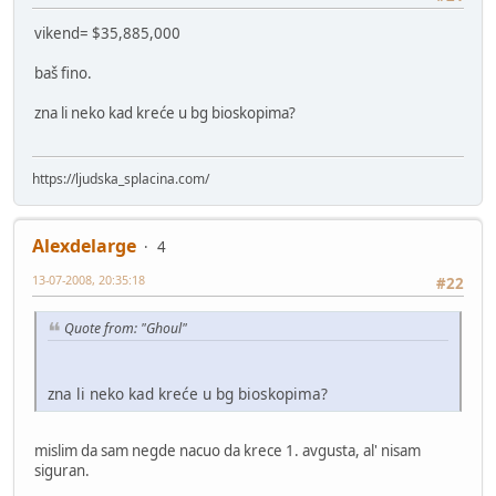
vikend= $35,885,000
baš fino.
zna li neko kad kreće u bg bioskopima?
https://ljudska_splacina.com/
Alexdelarge
4
13-07-2008, 20:35:18
#22
Quote from: "Ghoul"
zna li neko kad kreće u bg bioskopima?
mislim da sam negde nacuo da krece 1. avgusta, al' nisam
siguran.