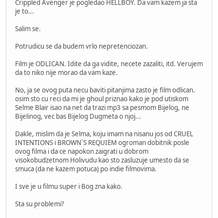
Crippled Avenger je pogledao HELLBOY. Da vam kazem ja sta
je to...
Salim se.
Potrudicu se da budem vrlo nepretenciozan.
Film je ODLICAN. Idite da ga vidite, necete zazaliti, itd. Verujem
da to niko nije morao da vam kaze.
No, ja se ovog puta necu baviti pitanjima zasto je film odlican.
osim sto cu reci da mi je ghoul priznao kako je pod utiskom
Selme Blair isao na net da trazi mp3 sa pesmom Bijelog, ne
Bijelinog, vec bas Bijelog Dugmeta o njoj...
Dakle, mislim da je Selma, koju imam na nisanu jos od CRUEL
INTENTIONS i BROWN`S REQUIEM ogroman dobitnik posle
ovog filma i da ce napokon zaigrati u dobrom
visokobudzetnom Holivudu kao sto zasluzuje umesto da se
smuca (da ne kazem potuca) po indie filmovima.
I sve je u filmu super i Bog zna kako.
Sta su problemi?