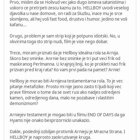
Prvo, mislim da se Holivud vec jako dugo ismeva satanistima i
uskoro ce pretrpeti zescu kaznu za to. HELLBOY uvodi veselog
djavolka u nase domove, on radi za Sluzbu, inace mu je srce
slomljeno, ali hej voli fast food, drustvo i humor. Jedino ne voli
kafanu...
Drugo, problem je sam strip koji je potpuno idiotski. No, u
okvirima toga sto strip nudi, film je vise nego dobar.
Trece, moram priznati da je Hellboy idealna rola sa Arnija.
Skoro bez sminke. Anrnie bez sminke je tri put veci frik od
maskiranog Perlmanna. U krajnjoj liniji, ko je prokleti naci frik
prizvan pred kraj rata? Ko vam prvi pada na pamet? Arnie!
Hellboy je morao biti Arnijeva testamentarna rola. To je vec
pitanje metafizike. Prosto mi nije jasno zasto ti ljudi koji vec
prave filmove o tome da se svet rusi ako nadjes odredjeni
kamen, odredjenog dana, malo ne pozabave i vlastitim
demonizmom?
Arniejev testament je mogao biti u filmu END OF DAYS da ga
Hyams nije onako besprizornicki unakazio.
Dakle, poslednji ozbiljan protivnik Arnieju je Mracna Strana. I
HELLBOY je naprosto zaokruzivanje kruga.