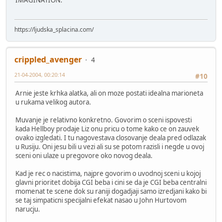
IMAGINATION.
https://ljudska_splacina.com/
crippled_avenger
4
21-04-2004, 00:20:14
#10
Arnie jeste krhka alatka, ali on moze postati idealna marioneta
u rukama velikog autora.
Muvanje je relativno konkretno. Govorim o sceni ispovesti
kada Hellboy prodaje Liz onu pricu o tome kako ce on zauvek
ovako izgledati. I tu nagovestava closovanje deala pred odlazak
u Rusiju. Oni jesu bili u vezi ali su se potom razisli i negde u ovoj
sceni oni ulaze u pregovore oko novog deala.
Kad je rec o nacistima, najpre govorim o uvodnoj sceni u kojoj
glavni prioritet dobija CGI beba i cini se da je CGI beba centralni
momenat te scene dok su raniji dogadjaji samo izredjani kako bi
se taj simpaticni specijalni efekat nasao u John Hurtovom
narucju.