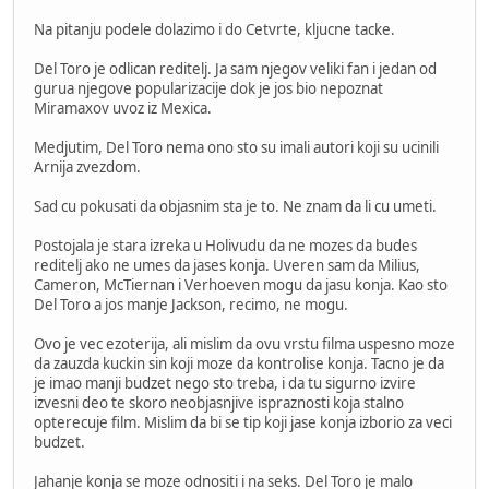
Na pitanju podele dolazimo i do Cetvrte, kljucne tacke.
Del Toro je odlican reditelj. Ja sam njegov veliki fan i jedan od
gurua njegove popularizacije dok je jos bio nepoznat
Miramaxov uvoz iz Mexica.
Medjutim, Del Toro nema ono sto su imali autori koji su ucinili
Arnija zvezdom.
Sad cu pokusati da objasnim sta je to. Ne znam da li cu umeti.
Postojala je stara izreka u Holivudu da ne mozes da budes
reditelj ako ne umes da jases konja. Uveren sam da Milius,
Cameron, McTiernan i Verhoeven mogu da jasu konja. Kao sto
Del Toro a jos manje Jackson, recimo, ne mogu.
Ovo je vec ezoterija, ali mislim da ovu vrstu filma uspesno moze
da zauzda kuckin sin koji moze da kontrolise konja. Tacno je da
je imao manji budzet nego sto treba, i da tu sigurno izvire
izvesni deo te skoro neobjasnjive ispraznosti koja stalno
opterecuje film. Mislim da bi se tip koji jase konja izborio za veci
budzet.
Jahanje konja se moze odnositi i na seks. Del Toro je malo