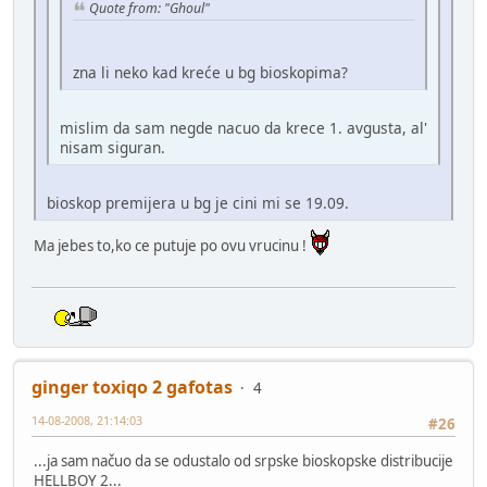
Quote from: "Ghoul"
zna li neko kad kreće u bg bioskopima?
mislim da sam negde nacuo da krece 1. avgusta, al'
nisam siguran.
bioskop premijera u bg je cini mi se 19.09.
Ma jebes to,ko ce putuje po ovu vrucinu !
ginger toxiqo 2 gafotas
4
14-08-2008, 21:14:03
#26
...ja sam načuo da se odustalo od srpske bioskopske distribucije
HELLBOY 2...