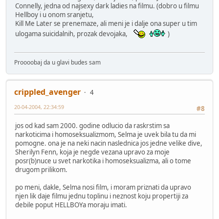
Connelly, jedna od najsexy dark ladies na filmu. (dobro u filmu
Hellboy i u onom sranjetu,
Kill Me Later se prenemaze, ali meni je i dalje ona super u tim
ulogama suicidalnih, prozak devojaka,
)
Proooobaj da u glavi budes sam
crippled_avenger
4
20-04-2004, 22:34:59
#8
jos od kad sam 2000. godine odlucio da raskrstim sa
narkoticima i homoseksualizmom, Selma je uvek bila tu da mi
pomogne. ona je na neki nacin naslednica jos jedne velike dive,
Sherilyn Fenn, koja je negde vezana upravo za moje
posr(b)nuce u svet narkotika i homoseksualizma, ali o tome
drugom prilikom.
po meni, dakle, Selma nosi film, i moram priznati da upravo
njen lik daje filmu jednu toplinu i neznost koju propertiji za
debile poput HELLBOYa moraju imati.