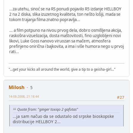
...za utehu, sinoć se na RS ponudi pojavilo R5 izdanje HELLBOY
2 na 2 diska, slika izuzetnog kvaliteta, ton nešto lošiji, mada se
tokom trajanja filma znatno popravlja...
... a film potpuno na nivou prvog dela, dobro osmišljena akcija,
raskošna vizuelizacija, dosta maštovitosti, fino uzglobljeni novi
likovi, Luke Goss nanovo viruozan sa mačem, atmosfera
prefinjeno onirična i bajkovita, a ima i više humora nego u prvoj
rati...
"...get your kicks all around the world, give a tip to a geisha-girl..."
Milosh
5
14-08-2008, 21:18:44
#27
Quote from: "ginger toxiqo 2 gafotas"
...ja sam načuo da se odustalo od srpske bioskopske
distribucije HELLBOY 2...