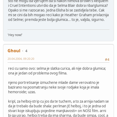
sto ne mogu da vjerujem da si nakon filmova Brown's Requiem
i Cruel Intentions utvrdio da je Selma Blair dobra riba/glumica?
Opako si me razocarao. Jedna Elisha bi se zastidjela tebe. Cak
mi se cini da bih mogao reci kako je Heather Graham privlacnija
od Selme; premda jeste bolja glumica... to je, valjda, sigurno.
'Hey now!'
Ghoul
4
20-04-2004, 09:20:20
#4
reci cu samo ovo: selma je slatka curica, ali nije dobra glumica;
ona je jedan od problema ovog filma.
njeno portretisanje izmuchene mlade dame verovatno je
bazirano na posmatranju neke svoje rodjake koja je imala
hemoroide; uzas.
kripl, za helboj-strip cu jos da te tuchem, a to za arnija nadam se
da je trebalo da bude shala: perlman JE helboj, i to je jedna od
stvari koje iskupljuju pojedine manjkavosti= on NOSI film. arni
bi ga usrao. helboj treba da ima sharma, da bude simpa, cool, a