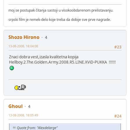
moj se postupak čitanja sastoji u visokoobdarenom prelistavanju.
srpski film je remek-delo koje treba da dobije sve prve nagrade.
Shozo Hirono
4
13-08-2008, 18:04:08
#23
Znaci dobra vest,izasla kvalitetna kopija
Hellboy.2.The.Golden.Army.2008.R5.LINE.XViD-PUKKA !!!!!!
Ghoul
4
13-08-2008, 18:05:49
#24
Quote from: "Alexdelarge"