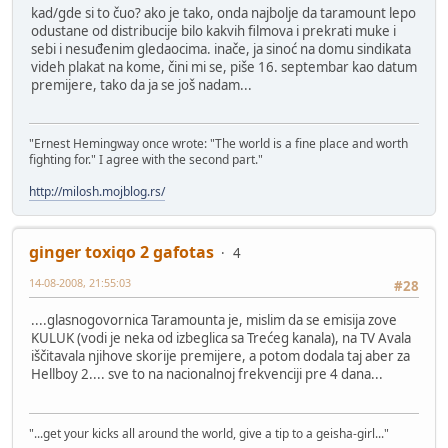
kad/gde si to čuo? ako je tako, onda najbolje da taramount lepo
odustane od distribucije bilo kakvih filmova i prekrati muke i
sebi i nesuđenim gledaocima. inače, ja sinoć na domu sindikata
videh plakat na kome, čini mi se, piše 16. septembar kao datum
premijere, tako da ja se još nadam...
"Ernest Hemingway once wrote: "The world is a fine place and worth
fighting for." I agree with the second part."
http://milosh.mojblog.rs/
ginger toxiqo 2 gafotas
4
14-08-2008, 21:55:03
#28
....glasnogovornica Taramounta je, mislim da se emisija zove
KULUK (vodi je neka od izbeglica sa Trećeg kanala), na TV Avala
iščitavala njihove skorije premijere, a potom dodala taj aber za
Hellboy 2.... sve to na nacionalnoj frekvenciji pre 4 dana...
"...get your kicks all around the world, give a tip to a geisha-girl..."