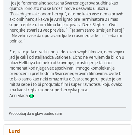
i jos je fenomenalno sadrzana Svarcenegerova sudbina kao
glumca i ono sto mu se kroz filmove desavalo u ulozi u
"Poslednjem akcionom heroju", o tome kako vise nema pravih
akcionih heroja kakve je Arni igrao pre Terminatora 2 (imas
super replike u tom filmu koje izgovara Dzek Slejter: ¨Ove
herojske stvari su vec previse.¨, ¨Ja sam samo izmisljen heroj¨,
¨Ne zelim više da upucavam ljude i rusim zgrade¨ i ¨Treba mi
bolnica.¨
Eto, zato je Arni veliki, on je deo svih svojih filmova, neodvojiv i
jaci je cak i od Italijancica Stalonea. Licno ne verujem da bi on u
ulozi Hellboya bio neko otkrovenje, prosto jer je taj naci
momenat kod njega vec apsolviran i mnogo kompleksnije
predocen u prethodnim Svarcenegerovim filmovima, ovde bi
to bilo samo kao neki omaz mitu o Svarcenegeru, posto je on
mit za sebe i to bi progutalo film i super ravnotezu koju ovako
ima kao strejt akciono superherojska prica...
Arni vlada
Proooobaj da u glavi budes sam
Lurd