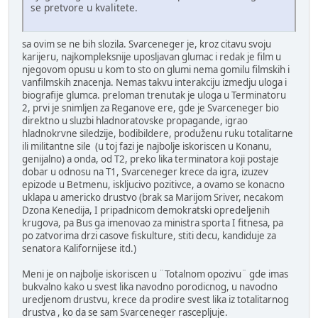
se pretvore u kvalitete.
sa ovim se ne bih slozila. Svarceneger je, kroz citavu svoju
karijeru, najkompleksnije uposljavan glumac i redak je film u
njegovom opusu u kom to sto on glumi nema gomilu filmskih i
vanfilmskih znacenja. Nemas takvu interakciju izmedju uloga i
biografije glumca. preloman trenutak je uloga u Terminatoru
2, prvi je snimljen za Reganove ere, gde je Svarceneger bio
direktno u sluzbi hladnoratovske propagande, igrao
hladnokrvne siledzije, bodibildere, produženu ruku totalitarne
ili militantne sile (u toj fazi je najbolje iskoriscen u Konanu,
genijalno) a onda, od T2, preko lika terminatora koji postaje
dobar u odnosu na T1, Svarceneger krece da igra, izuzev
epizode u Betmenu, iskljucivo pozitivce, a ovamo se konacno
uklapa u americko drustvo (brak sa Marijom Sriver, necakom
Dzona Kenedija, I pripadnicom demokratski opredeljenih
krugova, pa Bus ga imenovao za ministra sporta I fitnesa, pa
po zatvorima drzi casove fiskulture, stiti decu, kandiduje za
senatora Kalifornijese itd.)
Meni je on najbolje iskoriscen u ¨Totalnom opozivu¨ gde imas
bukvalno kako u svest lika navodno porodicnog, u navodno
uredjenom drustvu, krece da prodire svest lika iz totalitarnog
drustva , ko da se sam Svarceneger rascepljuje.