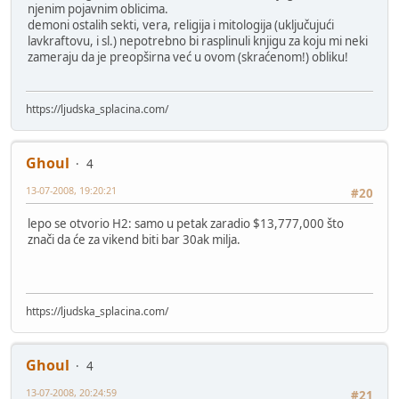
njenim pojavnim oblicima.
demoni ostalih sekti, vera, religija i mitologija (uključujući
lavkraftovu, i sl.) nepotrebno bi rasplinuli knjigu za koju mi neki
zameraju da je preopširna već u ovom (skraćenom!) obliku!
https://ljudska_splacina.com/
Ghoul
4
13-07-2008, 19:20:21
#20
lepo se otvorio H2: samo u petak zaradio $13,777,000 što
znači da će za vikend biti bar 30ak milja.
https://ljudska_splacina.com/
Ghoul
4
13-07-2008, 20:24:59
#21