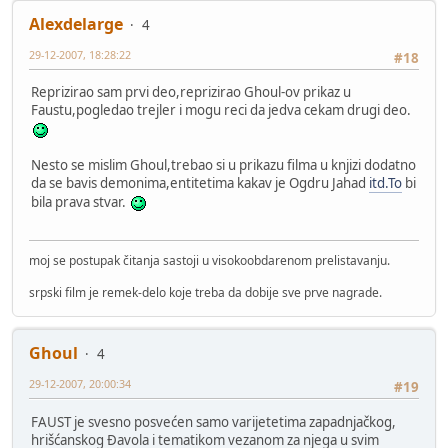
Alexdelarge
4
29-12-2007, 18:28:22
#18
Reprizirao sam prvi deo,reprizirao Ghoul-ov prikaz u
Faustu,pogledao trejler i mogu reci da jedva cekam drugi deo.
Nesto se mislim Ghoul,trebao si u prikazu filma u knjizi dodatno
da se bavis demonima,entitetima kakav je Ogdru Jahad
itd.To
bi
bila prava stvar.
moj se postupak čitanja sastoji u visokoobdarenom prelistavanju.
srpski film je remek-delo koje treba da dobije sve prve nagrade.
Ghoul
4
29-12-2007, 20:00:34
#19
FAUST je svesno posvećen samo varijetetima zapadnjačkog,
hrišćanskog Đavola i tematikom vezanom za njega u svim