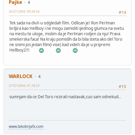
Pajke
4
26-07-2004, 09:34:50
#14
Tek sada na divX-u odgledah film. Odlican je! Ron Perlman
briljira kao Hellboy i ne mogu zamisliti ijednog glumca na svetu
na mestu te uloge, mislim da je Perlman rodjen za nju! Prava
smekerska faca! Na kraju pomislih da bi bila steta ako del Toro
ne snimi jos jedan film(i vise) kad videh da je u pripremi
Hellboy2!!!
WARLOCK
4
27-07-2004, 01:18:23
#15
sumnjam da ce Del Toro rezirati nastavak,cuo sam odnekud..
www.lakobrijafx.com