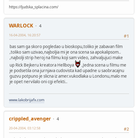
https://ljudska_splacina.com/
WARLOCK
4
16-04-2004, 16:20:57
#1
bas sam ga skoro pogledao u bioskopu,toliko je zabavan film
,toliko sam uzivao,najboljia mi je ona scena sa apokalipsom..
,najbolji strip heroj na filmu koji sam video, zahvaljujuci make
up Rick Bejkeru kreatora Hellboya
,Jedna scena u filmu me
je podsetila ona jurnjava cudovista kad upadne u saobracajnu
guzvu potpuno je slicna iz amer.vukodlaka u Londonu,malo me
je opet nervilalo oni cgi efekti..
www.lakobrijafx.com
crippled_avenger
4
20-04-2004, 03:12:58
#2