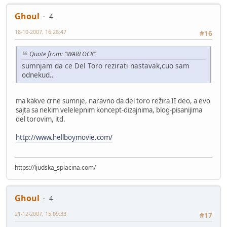
Ghoul
4
18-10-2007, 16:28:47
#16
Quote from: "WARLOCK"
sumnjam da ce Del Toro rezirati nastavak,cuo sam
odnekud..
ma kakve crne sumnje, naravno da del toro režira II deo, a evo
sajta sa nekim velelepnim koncept-dizajnima, blog-pisanijima
del torovim, itd.
http://www.hellboymovie.com/
https://ljudska_splacina.com/
Ghoul
4
21-12-2007, 15:09:33
#17