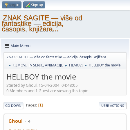
Log in
Sign up
ZNAK SAGITE — više od
fantastike — edicija,
časopis, knjižara...
Main Menu
ZNAK SAGITE — više od fantastike — edicija, časopis, knjižara...
FILMOVI, TV SERIJE, ANIMACIJE
FILMOVI
HELLBOY the movie
►
►
►
HELLBOY the movie
Started by Ghoul, 15-04-2004, 04:48:05
0 Members and 1 Guest are viewing this topic.
Pages
1
GO DOWN
USER ACTIONS
Ghoul
4
15-04-2004, 04:48:05