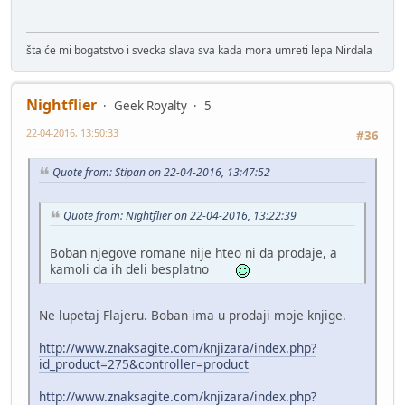
šta će mi bogatstvo i svecka slava sva kada mora umreti lepa Nirdala
Nightflier
Geek Royalty
5
22-04-2016, 13:50:33
#36
Quote from: Stipan on 22-04-2016, 13:47:52
Quote from: Nightflier on 22-04-2016, 13:22:39
Boban njegove romane nije hteo ni da prodaje, a
kamoli da ih deli besplatno
Ne lupetaj Flajeru. Boban ima u prodaji moje knjige.
http://www.znaksagite.com/knjizara/index.php?
id_product=275&controller=product
http://www.znaksagite.com/knjizara/index.php?