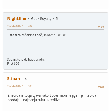
Nightflier
Geek Royalty
5
22-04-2016, 13:55:04
#39
I šta ti ta rečenica znači, leba ti? :DDDD
Sebarsko je da budu gladni.
First 666
Stipan
4
22-04-2016, 13:57:00
#40
Znači da je tvoja izjava kako Boban moje knjige nije hteo da
prodaje u najmanju ruku uvredljiva.