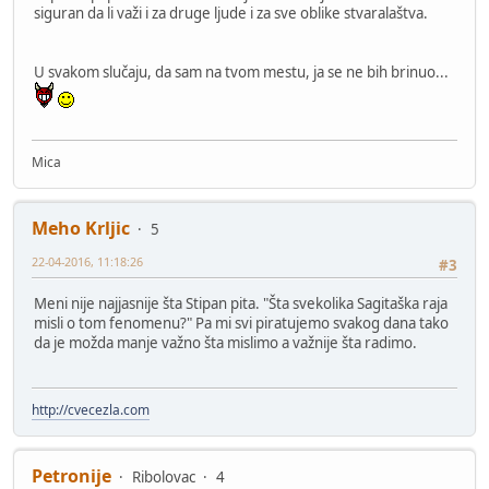
siguran da li važi i za druge ljude i za sve oblike stvaralaštva.
U svakom slučaju, da sam na tvom mestu, ja se ne bih brinuo...
Mica
Meho Krljic
5
22-04-2016, 11:18:26
#3
Meni nije najjasnije šta Stipan pita. "Šta svekolika Sagitaška raja
misli o tom fenomenu?" Pa mi svi piratujemo svakog dana tako
da je možda manje važno šta mislimo a važnije šta radimo.
http://cvecezla.com
Petronije
Ribolovac
4