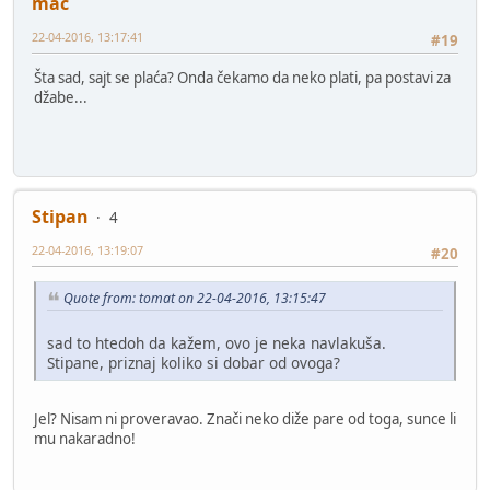
mac
22-04-2016, 13:17:41
#19
Šta sad, sajt se plaća? Onda čekamo da neko plati, pa postavi za
džabe...
Stipan
4
22-04-2016, 13:19:07
#20
Quote from: tomat on 22-04-2016, 13:15:47
sad to htedoh da kažem, ovo je neka navlakuša.
Stipane, priznaj koliko si dobar od ovoga?
Jel? Nisam ni proveravao. Znači neko diže pare od toga, sunce li
mu nakaradno!