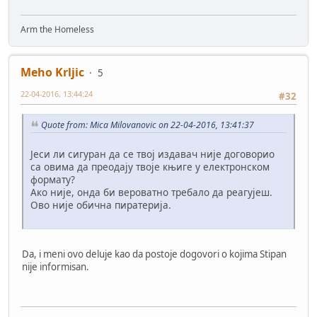
Arm the Homeless
Meho Krljic
5
22-04-2016, 13:44:24
#32
Quote from: Mica Milovanovic on 22-04-2016, 13:41:37
Јеси ли сигуран да се твој издавач није договорио
са овима да преодају твоје књиге у електронском
формату?
Ако није, онда би вероватно требало да реагујеш.
Ово није обична пиратерија.
Da, i meni ovo deluje kao da postoje dogovori o kojima Stipan
nije informisan.