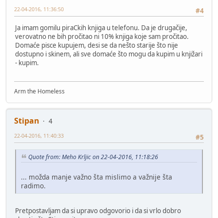
22-04-2016, 11:36:50
#4
Ja imam gomilu piraCkih knjiga u telefonu. Da je drugačije,
verovatno ne bih pročitao ni 10% knjiga koje sam pročitao.
Domaće pisce kupujem, desi se da nešto starije što nije
dostupno i skinem, ali sve domaće što mogu da kupim u knjižari
- kupim.
Arm the Homeless
Stipan
4
22-04-2016, 11:40:33
#5
Quote from: Meho Krljic on 22-04-2016, 11:18:26
... možda manje važno šta mislimo a važnije šta
radimo.
Pretpostavljam da si upravo odgovorio i da si vrlo dobro