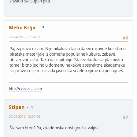
shvatio šta Stipan pita.
Meho Krljic
5
22-04-2016, 11:54:03
#6
Pa, zapravo nisam. Nije nikakava tajna da svi mi ovde koristimo
piratske materijale iz domena popularne kulture, zabave,
obrazovanja itd. Tako da je pitanje "šta svekolika sagita misli o
tome" bitno jedino u domenu nekakve apstraktne akademske
rasprave i nije mi ni sada jasno šta si želeo njime da postigneš.
http://cvecezla.com
Stipan
4
22-04-2016, 12:01:06
#7
Šta sam hteo? Pa, akademska dostignuća, valjda.