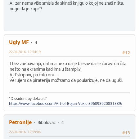
Ali zar nema više smisla da skineš knjigu o kojoj ne znaš ništa,
nego da je kupiš?
Ugly MF
4
22-04-2016, 12:54:19
#12
I bez zaebavanja, dal ima neko da je blesav da se ćoravi da čita
nešto na ekranima kad ima u štampi!?
Ajd'stripovi, pa čak i oni....
Verujem da piraterija mož'samo da poularizuje, ne da uguši.
"Dissident by default!"
https://www.facebook.com/Art-of-Bojan-Vukic-396093920831839/
Petronije
Ribolovac
4
22-04-2016, 12:59:06
#13