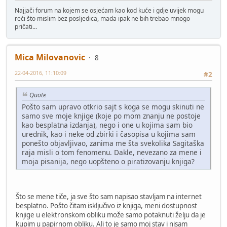
Najjači forum na kojem se osjećam kao kod kuće i gdje uvijek mogu
reći što mislim bez posljedica, mada ipak ne bih trebao mnogo
pričati...
Mica Milovanovic
8
22-04-2016, 11:10:09
#2
Quote
Pošto sam upravo otkrio sajt s koga se mogu skinuti ne
samo sve moje knjige (koje po mom znanju ne postoje
kao besplatna izdanja), nego i one u kojima sam bio
urednik, kao i neke od zbirki i časopisa u kojima sam
ponešto objavljivao, zanima me šta svekolika Sagitaška
raja misli o tom fenomenu. Dakle, nevezano za mene i
moja pisanija, nego uopšteno o piratizovanju knjiga?
Što se mene tiče, ja sve što sam napisao stavljam na internet
besplatno. Pošto čitam isključivo iz knjiga, meni dostupnost
knjige u elektronskom obliku može samo potaknuti želju da je
kupim u papirnom obliku. Ali to je samo moj stav i nisam