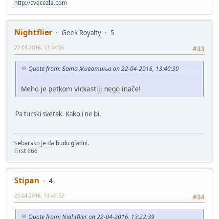
http://cvecezla.com
Nightflier
Geek Royalty
5
22-04-2016, 13:44:56
#33
Quote from: Бата Животиња on 22-04-2016, 13:40:39
Meho je petkom vickastiji nego inače!
Pa turski svetak. Kako i ne bi.
Sebarsko je da budu gladni.
First 666
Stipan
4
22-04-2016, 13:47:52
#34
Quote from: Nightflier on 22-04-2016, 13:22:39