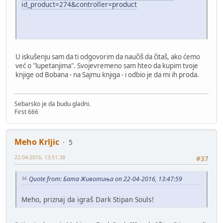
id_product=274&controller=product
U iskušenju sam da ti odgovorim da naučiš da čitaš, ako ćemo
već o "lupetanjima". Svojevremeno sam hteo da kupim tvoje
knjige od Bobana - na Sajmu knjiga - i odbio je da mi ih proda.
Sebarsko je da budu gladni.
First 666
Meho Krljic
5
22-04-2016, 13:51:38
#37
Quote from: Бата Животиња on 22-04-2016, 13:47:59
Meho, priznaj da igraš Dark Stipan Souls!