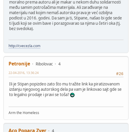
moralno prema autoru ali je makar u nekom duhu solidarnosti
među samim potrošačima materijala. Ali zarađivanje na
materijalu nad kojim nemaš autorska prava je već ozbiljna
podlost u 2016. godini. Da sam ja ti, Stipane, našao bi gde sede
ti ljudi koji se ovim bave i porazgovarao sa njima u četiri oka (tj.
bez svedoka).
http://cvecezla.com
Petronije
Ribolovac
4
22-04-2016, 13:36:24
#26
Ili je Stipan popizdeo zato što mu tražite link ka piratizovanom
izdanju njegovog autorskog dela pa vam je linkovao sajt gde se
to legalno prodaje i pravi se toša?
Arm the Homeless
Aco Popara Zver
4