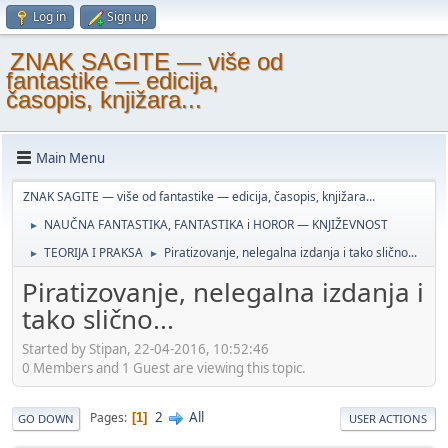
Log in
Sign up
ZNAK SAGITE — više od
fantastike — edicija,
časopis, knjižara...
Main Menu
ZNAK SAGITE — više od fantastike — edicija, časopis, knjižara...
NAUČNA FANTASTIKA, FANTASTIKA i HOROR — KNJIŽEVNOST
►
TEORIJA I PRAKSA
Piratizovanje, nelegalna izdanja i tako slično...
►
►
Piratizovanje, nelegalna izdanja i
tako slično...
Started by Stipan, 22-04-2016, 10:52:46
0 Members and 1 Guest are viewing this topic.
2
All
Pages
1
GO DOWN
USER ACTIONS