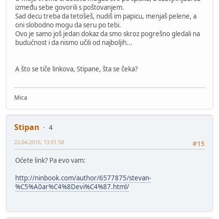
između sebe govorili s poštovanjem.
Sad decu treba da tetošeš, nudiš im papicu, menjaš pelene, a
oni slobodno mogu da seru po tebi.
Ovo je samo još jedan dokaz da smo skroz pogrešno gledali na
budućnost i da nismo učili od najboljih...
A što se tiče linkova, Stipane, šta se čeka?
Mica
Stipan
4
22-04-2016, 13:01:58
#15
Oćete link? Pa evo vam:
http://ninbook.com/author/6577875/stevan-
%C5%A0ar%C4%8Devi%C4%87.html/