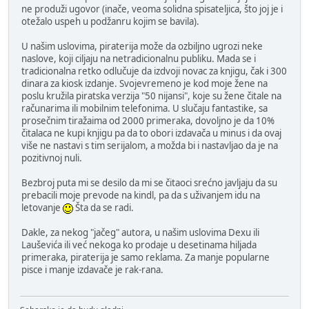
ne produži ugovor (inače, veoma solidna spisateljica, što joj je i
otežalo uspeh u podžanru kojim se bavila).
U našim uslovima, piraterija može da ozbiljno ugrozi neke
naslove, koji ciljaju na netradicionalnu publiku. Mada se i
tradicionalna retko odlučuje da izdvoji novac za knjigu, čak i 300
dinara za kiosk izdanje. Svojevremeno je kod moje žene na
poslu kružila piratska verzija "50 nijansi", koje su žene čitale na
računarima ili mobilnim telefonima. U slučaju fantastike, sa
prosečnim tiražaima od 2000 primeraka, dovoljno je da 10%
čitalaca ne kupi knjigu pa da to obori izdavača u minus i da ovaj
više ne nastavi s tim serijalom, a možda bi i nastavljao da je na
pozitivnoj nuli.
Bezbroj puta mi se desilo da mi se čitaoci srećno javljaju da su
prebacili moje prevode na kindl, pa da s uživanjem idu na
letovanje
Šta da se radi.
Dakle, za nekog "jačeg" autora, u našim uslovima Dexu ili
Lauševića ili već nekoga ko prodaje u desetinama hiljada
primeraka, piraterija je samo reklama. Za manje popularne
pisce i manje izdavače je rak-rana.