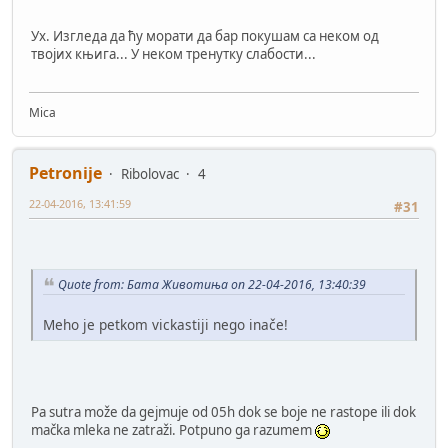
Ух. Изгледа да ћу морати да бар покушам са неком од
твојих књига... У неком тренутку слабости...
Mica
Petronije
Ribolovac
4
22-04-2016, 13:41:59
#31
Quote from: Бата Животиња on 22-04-2016, 13:40:39
Meho je petkom vickastiji nego inače!
Pa sutra može da gejmuje od 05h dok se boje ne rastope ili dok
mačka mleka ne zatraži. Potpuno ga razumem