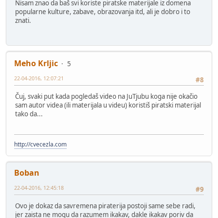
Nisam znao da baš svi koriste piratske materijale iz domena
popularne kulture, zabave, obrazovanja itd, ali je dobro i to
znati.
Meho Krljic
5
22-04-2016, 12:07:21
#8
Čuj, svaki put kada pogledaš video na JuTjubu koga nije okačio
sam autor videa (ili materijala u videu) koristiš piratski materijal
tako da...
http://cvecezla.com
Boban
22-04-2016, 12:45:18
#9
Ovo je dokaz da savremena piraterija postoji same sebe radi,
jer zaista ne mogu da razumem ikakav, dakle ikakav poriv da