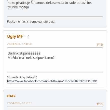
neko piratizuje Stipanova dela sem da to rade botovi bez
trunke mozga.
Put ćemo naći ili ćemo ga napraviti.
Ugly MF
4
22-04-2016, 12:48:38
#10
Daj link,Stipaneeeeee!
Možda ima i neki stripovi tamo?!
"Dissident by default!"
https://www.facebook.com/Art-of-Bojan-Vukic-396093920831839/
mac
22-04-2016, 12:51:15
#11