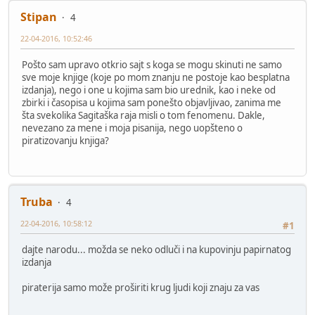
Stipan
4
22-04-2016, 10:52:46
Pošto sam upravo otkrio sajt s koga se mogu skinuti ne samo
sve moje knjige (koje po mom znanju ne postoje kao besplatna
izdanja), nego i one u kojima sam bio urednik, kao i neke od
zbirki i časopisa u kojima sam ponešto objavljivao, zanima me
šta svekolika Sagitaška raja misli o tom fenomenu. Dakle,
nevezano za mene i moja pisanija, nego uopšteno o
piratizovanju knjiga?
Truba
4
22-04-2016, 10:58:12
#1
dajte narodu... možda se neko odluči i na kupovinju papirnatog
izdanja
piraterija samo može proširiti krug ljudi koji znaju za vas