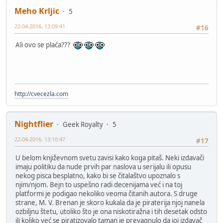
Meho Krljic
5
22-04-2016, 13:09:41
#16
Ali ovo se plaća???
http://cvecezla.com
Nightflier
Geek Royalty
5
22-04-2016, 13:10:47
#17
U belom književnom svetu zavisi kako koga pitaš. Neki izdavači
imaju politiku da nude prvih par naslova u serijalu ili opusu
nekog pisca besplatno, kako bi se čitalaštvo upoznalo s
njim/njom. Bejn to uspešno radi decenijama već i na toj
platformi je podigao nekoliko veoma čitanih autora. S druge
strane, M. V. Brenan je skoro kukala da je piraterija njoj nanela
ozbiljnu štetu, utoliko što je ona niskotiražna i tih desetak odsto
ili koliko već se piratizovalo taman je prevagnulo da joj izdavač