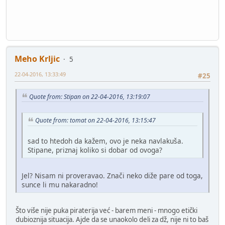
Meho Krljic
5
22-04-2016, 13:33:49
#25
Quote from: Stipan on 22-04-2016, 13:19:07
Quote from: tomat on 22-04-2016, 13:15:47
sad to htedoh da kažem, ovo je neka navlakuša.
Stipane, priznaj koliko si dobar od ovoga?
Jel? Nisam ni proveravao. Znači neko diže pare od toga,
sunce li mu nakaradno!
Što više nije puka piraterija već - barem meni - mnogo etički
dubioznija situacija. Ajde da se unaokolo deli za dž, nije ni to baš