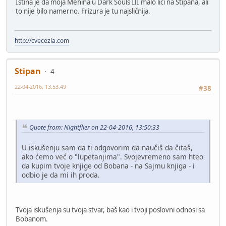
Istina je da moja Mehina u Dark Souls III malo liči na Stipana, ali
to nije bilo namerno. Frizura je tu najsličnija.
http://cvecezla.com
Stipan
4
22-04-2016, 13:53:49
#38
Quote from: Nightflier on 22-04-2016, 13:50:33
U iskušenju sam da ti odgovorim da naučiš da čitaš,
ako ćemo već o "lupetanjima". Svojevremeno sam hteo
da kupim tvoje knjige od Bobana - na Sajmu knjiga - i
odbio je da mi ih proda.
Tvoja iskušenja su tvoja stvar, baš kao i tvoji poslovni odnosi sa
Bobanom.