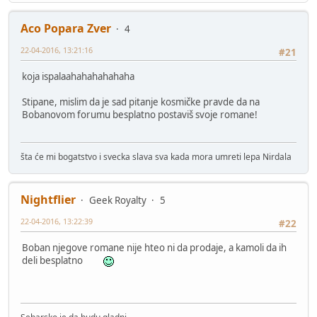
Aco Popara Zver
4
22-04-2016, 13:21:16
#21
koja ispalaahahahahahaha
Stipane, mislim da je sad pitanje kosmičke pravde da na
Bobanovom forumu besplatno postaviš svoje romane!
šta će mi bogatstvo i svecka slava sva kada mora umreti lepa Nirdala
Nightflier
Geek Royalty
5
22-04-2016, 13:22:39
#22
Boban njegove romane nije hteo ni da prodaje, a kamoli da ih
deli besplatno