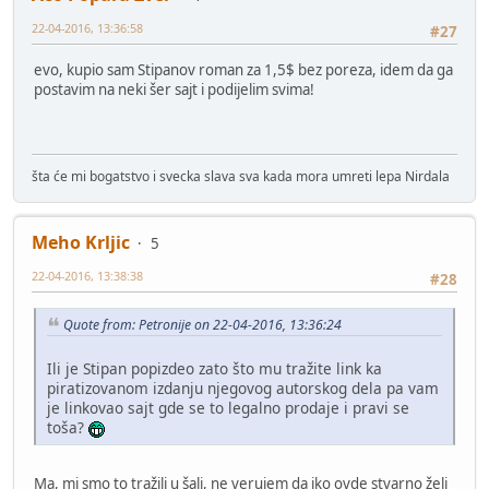
22-04-2016, 13:36:58
#27
evo, kupio sam Stipanov roman za 1,5$ bez poreza, idem da ga
postavim na neki šer sajt i podijelim svima!
šta će mi bogatstvo i svecka slava sva kada mora umreti lepa Nirdala
Meho Krljic
5
22-04-2016, 13:38:38
#28
Quote from: Petronije on 22-04-2016, 13:36:24
Ili je Stipan popizdeo zato što mu tražite link ka
piratizovanom izdanju njegovog autorskog dela pa vam
je linkovao sajt gde se to legalno prodaje i pravi se
toša?
Ma, mi smo to tražili u šali, ne verujem da iko ovde stvarno želi