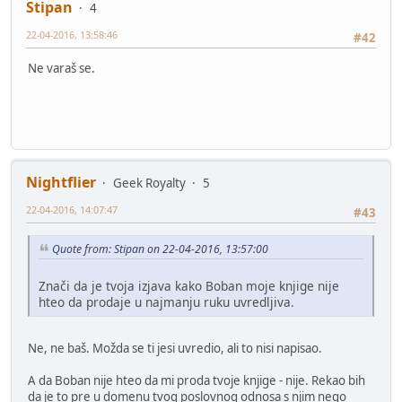
Stipan
4
22-04-2016, 13:58:46
#42
Ne varaš se.
Nightflier
Geek Royalty
5
22-04-2016, 14:07:47
#43
Quote from: Stipan on 22-04-2016, 13:57:00
Znači da je tvoja izjava kako Boban moje knjige nije
hteo da prodaje u najmanju ruku uvredljiva.
Ne, ne baš. Možda se ti jesi uvredio, ali to nisi napisao.
A da Boban nije hteo da mi proda tvoje knjige - nije. Rekao bih
da je to pre u domenu tvog poslovnog odnosa s njim nego