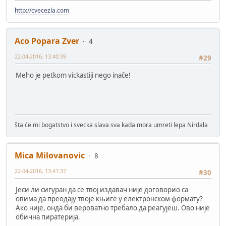
http://cvecezla.com
Aco Popara Zver
4
22-04-2016, 13:40:39
#29
Meho je petkom vickastiji nego inače!
šta će mi bogatstvo i svecka slava sva kada mora umreti lepa Nirdala
Mica Milovanovic
8
22-04-2016, 13:41:37
#30
Јеси ли сигуран да се твој издавач није договорио са
овима да преодају твоје књиге у електронском формату?
Ако није, онда би вероватно требало да реагујеш. Ово није
обична пиратерија.