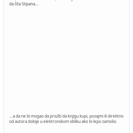
da čita Stipana...
...a da ne bi mogao da priušti da knjigu kupi, pozajmi ili direktno
od autora dobije u elektronskom obliku ako bi lepo zamolio.