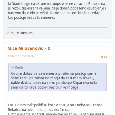
Ja čitam knjige na ekranima i uopšte se ne ćoravim. Bitno je da
je rezolucija ekrana valjana, da je dobro podešeno osvetljenje i
naravno da je ekran veliki. Da ne spominjem kindle uređaje,
koji postoje baš za tu namenu.
Arm the Homeless
Mica Milovanovic
8
22-04-2016, 13:00:00
#14
Quote
Ovo je dokaz da savremena piraterija postoji same
sebe radi, jer zaista ne mogu da razumem ikakav,
dakle ikakav poriv da neko piratizuje Stipanova dela
sem da to rade botovi bez trunke mozga.
Eto. Od nas traži političku korektnost, a on s neba pa u rebra.
Rekoh ja da nećemo dugo da izdržimo...
U moje vreme si detetu mogao sve po spisku, a ozbiljni ljudi su