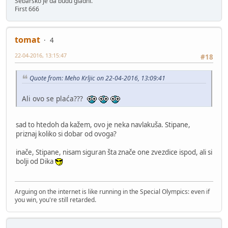
Sebarsko je da budu gladni.
First 666
tomat
4
22-04-2016, 13:15:47
#18
Quote from: Meho Krljic on 22-04-2016, 13:09:41
Ali ovo se plaća???
sad to htedoh da kažem, ovo je neka navlakuša. Stipane,
priznaj koliko si dobar od ovoga?
inače, Stipane, nisam siguran šta znače one zvezdice ispod, ali si
bolji od Dika
Arguing on the internet is like running in the Special Olympics: even if
you win, you're still retarded.