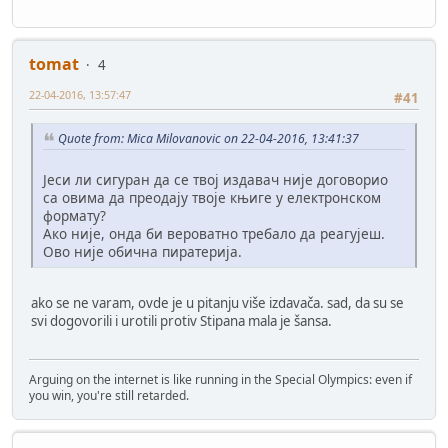
tomat
4
22-04-2016, 13:57:47
#41
Quote from: Mica Milovanovic on 22-04-2016, 13:41:37
Јеси ли сигуран да се твој издавач није договорио
са овима да преодају твоје књиге у електронском
формату?
Ако није, онда би вероватно требало да реагујеш.
Ово није обична пиратерија.
ako se ne varam, ovde je u pitanju više izdavača. sad, da su se
svi dogovorili i urotili protiv Stipana mala je šansa.
Arguing on the internet is like running in the Special Olympics: even if
you win, you're still retarded.