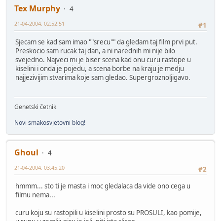
Tex Murphy
4
21-04-2004, 02:52:51
#1
Sjecam se kad sam imao ""srecu"" da gledam taj film prvi put.
Preskocio sam rucak taj dan, a ni narednih mi nije bilo
svejedno. Najveci mi je biser scena kad onu curu rastope u
kiselini i onda je pojedu, a scena borbe na kraju je medju
najjezivijim stvarima koje sam gledao. Supergroznoljigavo.
Genetski četnik
Novi smakosvjetovni blog!
Ghoul
4
21-04-2004, 03:45:20
#2
hmmm... sto ti je masta i moc gledalaca da vide ono cega u
filmu nema...
curu koju su rastopili u kiselini prosto su PROSULI, kao pomije,