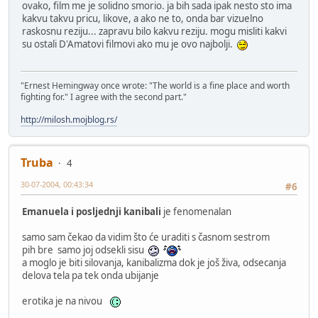
ovako, film me je solidno smorio. ja bih sada ipak nesto sto ima
kakvu takvu pricu, likove, a ako ne to, onda bar vizuelno
raskosnu reziju... zapravu bilo kakvu reziju. mogu misliti kakvi
su ostali D'Amatovi filmovi ako mu je ovo najbolji.
"Ernest Hemingway once wrote: "The world is a fine place and worth
fighting for." I agree with the second part."
http://milosh.mojblog.rs/
Truba
4
30-07-2004, 00:43:34
#6
Emanuela i posljednji kanibali
je fenomenalan
samo sam čekao da vidim što će uraditi s časnom sestrom
pih bre samo joj odsekli sisu
a moglo je biti silovanja, kanibalizma dok je još živa, odsecanja
delova tela pa tek onda ubijanje
erotika je na nivou