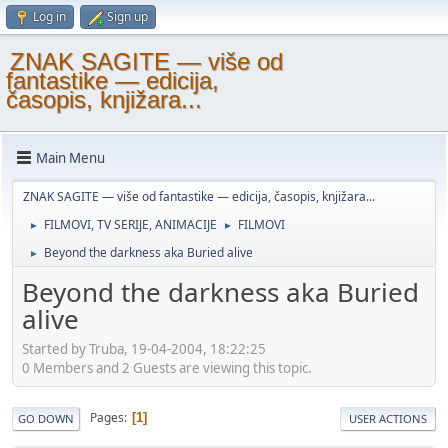
Log in
Sign up
ZNAK SAGITE — više od
fantastike — edicija,
časopis, knjižara...
Main Menu
ZNAK SAGITE — više od fantastike — edicija, časopis, knjižara...
FILMOVI, TV SERIJE, ANIMACIJE
FILMOVI
►
►
Beyond the darkness aka Buried alive
►
Beyond the darkness aka Buried
alive
Started by Truba, 19-04-2004, 18:22:25
0 Members and 2 Guests are viewing this topic.
Pages
1
GO DOWN
USER ACTIONS