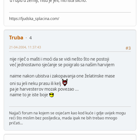
u rupu u zemlji; nisu je jeli, niti ista slicno.
https://ljudska_splacina.com/
Truba
4
21-04-2004, 11:37:43
#3
nije riječ o mašti i moći da se vidi nešto što ne postoji
već jednostavno sjećanje se poigralo sa našim harvijem
naime nakon ubistva i zakopavanja one želatinske mase
oni su jeli neku prasu ili kelj
pa je harvesterov mozak povezao ...
naime to je iste boje
Najjači forum na kojem se osjećam kao kod kuće i gdje uvijek mogu
reći što mislim bez posljedica, mada ipak ne bih trebao mnogo
pričati...