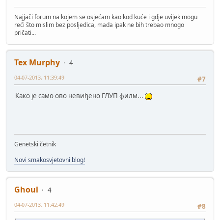
Najjači forum na kojem se osjećam kao kod kuće i gdje uvijek mogu
reći što mislim bez posljedica, mada ipak ne bih trebao mnogo
pričati...
Tex Murphy
4
04-07-2013, 11:39:49
#7
Како је само ово невиђено ГЛУП филм...
Genetski četnik
Novi smakosvjetovni blog!
Ghoul
4
04-07-2013, 11:42:49
#8