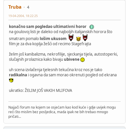
Truba
4
19-04-2004, 18:22:25
konačno sam pogledao ultimativni horor
na goulovoj listi je daleko od najboljih italijanskih horora što
smatram pomalo
lošim ukusom
film je za dva koplja žešći od recimo Stagefrajta
želim još kanibalizma, nekrofilije, sjeckanja tijela, autostoperki,
slučajnih prolaznica kako bivaju
ubivene
uh scena izvlačenja tjelesnih tekućina kroz nos je tako
radikalna
i ogavna da sam morao okrenuti pogled od ekrana
ukratko: ŽELIM JOŠ VAKIH MLIFOVA
Najjači forum na kojem se osjećam kao kod kuće i gdje uvijek mogu
reći što mislim bez posljedica, mada ipak ne bih trebao mnogo
pričati...