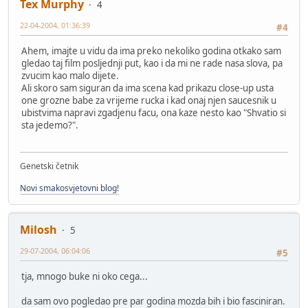
Tex Murphy
4
22-04-2004, 01:36:39
#4
Ahem, imajte u vidu da ima preko nekoliko godina otkako sam
gledao taj film posljednji put, kao i da mi ne rade nasa slova, pa
zvucim kao malo dijete.
Ali skoro sam siguran da ima scena kad prikazu close-up usta
one grozne babe za vrijeme rucka i kad onaj njen saucesnik u
ubistvima napravi zgadjenu facu, ona kaze nesto kao "Shvatio si
sta jedemo?".
Genetski četnik
Novi smakosvjetovni blog!
Milosh
5
29-07-2004, 06:04:06
#5
tja, mnogo buke ni oko cega...
da sam ovo pogledao pre par godina mozda bih i bio fasciniran.