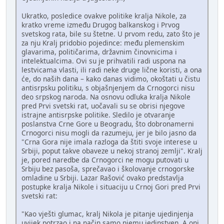
Ukratko, posledice ovakve politike kralja Nikole, za
kratko vreme između Drugog balkanskog i Prvog
svetskog rata, bile su štetne. U prvom redu, zato što je
za nju Kralj pridobio pojedince: među plemenskim
glavarima, političarima, državnim činovnicima i
intelektualcima. Ovi su je prihvatili radi uspona na
lestvicama vlasti, ili radi neke druge lične koristi, a ona
će, do naših dana – kako danas vidimo, okoštati u čistu
antisrpsku politiku, s objašnjenjem da Crnogorci nisu
deo srpskog naroda. Na osnovu odluka kralja Nikole
pred Prvi svetski rat, uočavali su se obrisi njegove
istrajne antisrpske politike. Sledilo je otvaranje
poslanstva Crne Gore u Beogradu, što dobronamerni
Crnogorci nisu mogli da razumeju, jer je bilo jasno da
"Crna Gora nije imala razloga da štiti svoje interese u
Srbiji, poput takve obaveze u nekoj stranoj zemlji". Kralj
je, pored naredbe da Crnogorci ne mogu putovati u
Srbiju bez pasoša, sprečavao i školovanje crnogorske
omladine u Srbiji. Lazar Rašović ovako predstavlja
postupke kralja Nikole i situaciju u Crnoj Gori pred Prvi
svetski rat:
"Kao vješti glumac, kralj Nikola je pitanje ujedinjenja
uvijek potrzao i na način samo njemu jedinstven. A oni