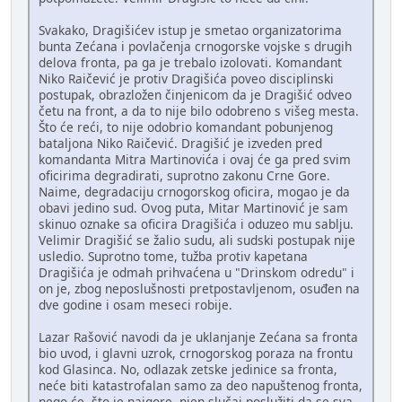
Svakako, Dragišićev istup je smetao organizatorima
bunta Zećana i povlačenja crnogorske vojske s drugih
delova fronta, pa ga je trebalo izolovati. Komandant
Niko Raičević je protiv Dragišića poveo disciplinski
postupak, obrazložen činjenicom da je Dragišić odveo
četu na front, a da to nije bilo odobreno s višeg mesta.
Što će reći, to nije odobrio komandant pobunjenog
bataljona Niko Raičević. Dragišić je izveden pred
komandanta Mitra Martinovića i ovaj će ga pred svim
oficirima degradirati, suprotno zakonu Crne Gore.
Naime, degradaciju crnogorskog oficira, mogao je da
obavi jedino sud. Ovog puta, Mitar Martinović je sam
skinuo oznake sa oficira Dragišića i oduzeo mu sablju.
Velimir Dragišić se žalio sudu, ali sudski postupak nije
usledio. Suprotno tome, tužba protiv kapetana
Dragišića je odmah prihvaćena u "Drinskom odredu" i
on je, zbog neposlušnosti pretpostavljenom, osuđen na
dve godine i osam meseci robije.
Lazar Rašović navodi da je uklanjanje Zećana sa fronta
bio uvod, i glavni uzrok, crnogorskog poraza na frontu
kod Glasinca. No, odlazak zetske jedinice sa fronta,
neće biti katastrofalan samo za deo napuštenog fronta,
nego će, što je najgore, njen slučaj poslužiti da se sva