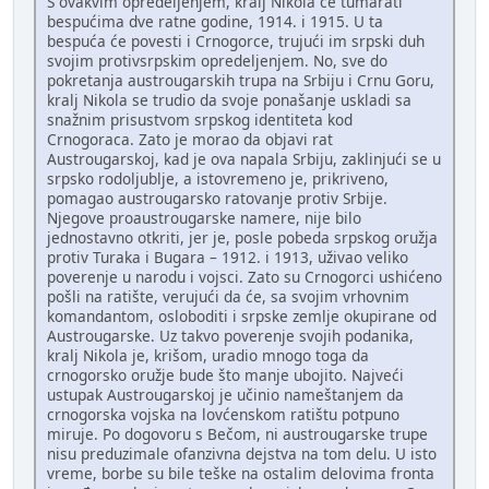
S ovakvim opredeljenjem, kralj Nikola će tumarati
bespućima dve ratne godine, 1914. i 1915. U ta
bespuća će povesti i Crnogorce, trujući im srpski duh
svojim protivsrpskim opredeljenjem. No, sve do
pokretanja austrougarskih trupa na Srbiju i Crnu Goru,
kralj Nikola se trudio da svoje ponašanje uskladi sa
snažnim prisustvom srpskog identiteta kod
Crnogoraca. Zato je morao da objavi rat
Austrougarskoj, kad je ova napala Srbiju, zaklinjući se u
srpsko rodoljublje, a istovremeno je, prikriveno,
pomagao austrougarsko ratovanje protiv Srbije.
Njegove proaustrougarske namere, nije bilo
jednostavno otkriti, jer je, posle pobeda srpskog oružja
protiv Turaka i Bugara – 1912. i 1913, uživao veliko
poverenje u narodu i vojsci. Zato su Crnogorci ushićeno
pošli na ratište, verujući da će, sa svojim vrhovnim
komandantom, osloboditi i srpske zemlje okupirane od
Austrougarske. Uz takvo poverenje svojih podanika,
kralj Nikola je, krišom, uradio mnogo toga da
crnogorsko oružje bude što manje ubojito. Najveći
ustupak Austrougarskoj je učinio nameštanjem da
crnogorska vojska na lovćenskom ratištu potpuno
miruje. Po dogovoru s Bečom, ni austrougarske trupe
nisu preduzimale ofanzivna dejstva na tom delu. U isto
vreme, borbe su bile teške na ostalim delovima fronta