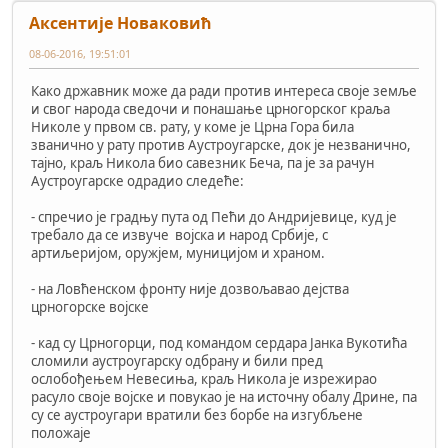
Аксентије Новаковић
08-06-2016, 19:51:01
Како државник може да ради против интереса своје земље
и свог народа сведочи и понашање црногорског краља
Николе у првом св. рату, у коме је Црна Гора била
званично у рату против Аустроугарске, док је незванично,
тајно, краљ Никола био савезник Беча, па је за рачун
Аустроугарске одрадио следеће:
- спречио је градњу пута од Пећи до Андријевице, куд је
требало да се извуче војска и народ Србије, с
артиљеријом, оружјем, муницијом и храном.
- на Ловћенском фронту није дозвољавао дејства
црногорске војске
- кад су Црногорци, под командом сердара Јанка Вукотића
сломили аустроугарску одбрану и били пред
ослобођењем Невесиња, краљ Никола је изрежирао
расуло своје војске и повукао је на источну обалу Дрине, па
су се аустроугари вратили без борбе на изгубљене
положаје