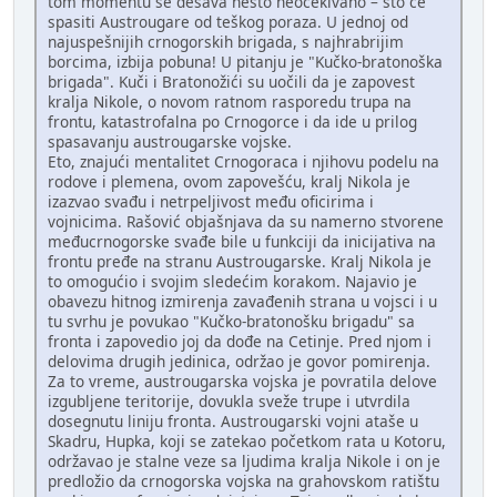
tom momentu se dešava nešto neočekivano – što će
spasiti Austrougare od teškog poraza. U jednoj od
najuspešnijih crnogorskih brigada, s najhrabrijim
borcima, izbija pobuna! U pitanju je "Kučko-bratonoška
brigada". Kuči i Bratonožići su uočili da je zapovest
kralja Nikole, o novom ratnom rasporedu trupa na
frontu, katastrofalna po Crnogorce i da ide u prilog
spasavanju austrougarske vojske.
Eto, znajući mentalitet Crnogoraca i njihovu podelu na
rodove i plemena, ovom zapovešću, kralj Nikola je
izazvao svađu i netrpeljivost među oficirima i
vojnicima. Rašović objašnjava da su namerno stvorene
međucrnogorske svađe bile u funkciji da inicijativa na
frontu pređe na stranu Austrougarske. Kralj Nikola je
to omogućio i svojim sledećim korakom. Najavio je
obavezu hitnog izmirenja zavađenih strana u vojsci i u
tu svrhu je povukao "Kučko-bratonošku brigadu" sa
fronta i zapovedio joj da dođe na Cetinje. Pred njom i
delovima drugih jedinica, održao je govor pomirenja.
Za to vreme, austrougarska vojska je povratila delove
izgubljene teritorije, dovukla sveže trupe i utvrdila
dosegnutu liniju fronta. Austrougarski vojni ataše u
Skadru, Hupka, koji se zatekao početkom rata u Kotoru,
održavao je stalne veze sa ljudima kralja Nikole i on je
predložio da crnogorska vojska na grahovskom ratištu