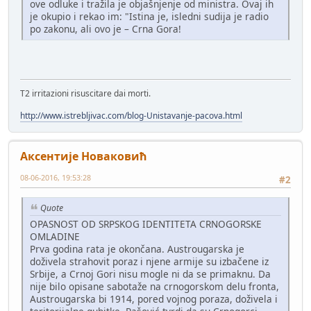
ove odluke i tražila je objašnjenje od ministra. Ovaj ih
je okupio i rekao im: "Istina je, isledni sudija je radio
po zakonu, ali ovo je – Crna Gora!
T2 irritazioni risuscitare dai morti.
http://www.istrebljivac.com/blog-Unistavanje-pacova.html
Аксентије Новаковић
08-06-2016, 19:53:28
#2
Quote
OPASNOST OD SRPSKOG IDENTITETA CRNOGORSKE
OMLADINE
Prva godina rata je okončana. Austrougarska je
doživela strahovit poraz i njene armije su izbačene iz
Srbije, a Crnoj Gori nisu mogle ni da se primaknu. Da
nije bilo opisane sabotaže na crnogorskom delu fronta,
Austrougarska bi 1914, pored vojnog poraza, doživela i