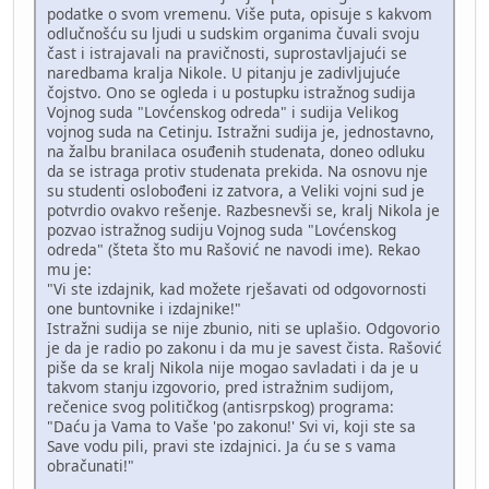
podatke o svom vremenu. Više puta, opisuje s kakvom
odlučnošću su ljudi u sudskim organima čuvali svoju
čast i istrajavali na pravičnosti, suprostavljajući se
naredbama kralja Nikole. U pitanju je zadivljujuće
čojstvo. Ono se ogleda i u postupku istražnog sudija
Vojnog suda "Lovćenskog odreda" i sudija Velikog
vojnog suda na Cetinju. Istražni sudija je, jednostavno,
na žalbu branilaca osuđenih studenata, doneo odluku
da se istraga protiv studenata prekida. Na osnovu nje
su studenti oslobođeni iz zatvora, a Veliki vojni sud je
potvrdio ovakvo rešenje. Razbesnevši se, kralj Nikola je
pozvao istražnog sudiju Vojnog suda "Lovćenskog
odreda" (šteta što mu Rašović ne navodi ime). Rekao
mu je:
"Vi ste izdajnik, kad možete rješavati od odgovornosti
one buntovnike i izdajnike!"
Istražni sudija se nije zbunio, niti se uplašio. Odgovorio
je da je radio po zakonu i da mu je savest čista. Rašović
piše da se kralj Nikola nije mogao savladati i da je u
takvom stanju izgovorio, pred istražnim sudijom,
rečenice svog političkog (antisrpskog) programa:
"Daću ja Vama to Vaše 'po zakonu!' Svi vi, koji ste sa
Save vodu pili, pravi ste izdajnici. Ja ću se s vama
obračunati!"