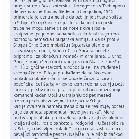
teritorijalne gubitke. Rašović tvrdi da su Crnogorci
mogli zauzeti Boku kotorsku, Hercegovinu s Trebinjem i
delove istočne Bosne. Sledeća ratna godina, 1915,
primorala je Centralne sile da ozbiljnije shvate vojišta
u Srbiji i Crnoj Gori. Zaključili su da austrougarske
trupe ne mogu same da se nose s dve srpske
kraljevine, pa je donesena odluka da Austrougarima
pomognu nemačka i bugarska armija, a da se protiv
Srbije i Crne Gore mobilišu i šiptarska plemena.
U ovakvoj situaciji, Srbija i Crna Gora su počele
pripreme i za obračun s nemačkim armijama. U Crnoj
Gori je proglašena mobilizacija za muškarce između
21. i 30. godine starosti, a odnosila se i na studente i
srednjoškolce. Bilo je predviđeno da se školovani
omladinci obuče i da im se dodele činovi oficira i
podoficira. Šef štaba Vrhovne komande na Cetinju Boža
Janković je shvatio da je armiji potreban obrazovaniji
komandni kadar. Obuku u trajanju od pet meseci,
trebalo je da obave vojni stručnjaci iz Srbije.
Kad je ova zrela namera trebalo da se realizuje, počela
ju je da ometa spomenuta "nevidljiva ruka". Mere
protiv vojne obuke preduzeli su ljudi iz najbliže okoline
kralja Nikole. Posle banketa u Podgorici – u čast oficira
iz Srbije, oduševljeni mladi Crnogorci su izišli na ulice,
pevajući patriotske pesme. Najviše ih je bilo iz đačkog