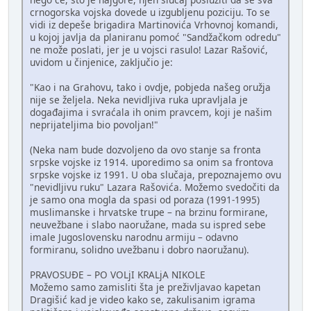
crnogorska vojska dovede u izgubljenu poziciju. To se
vidi iz depeše brigadira Martinovića Vrhovnoj komandi,
u kojoj javlja da planiranu pomoć "Sandžačkom odredu"
ne može poslati, jer je u vojsci rasulo! Lazar Rašović,
uvidom u činjenice, zaključio je:
"Kao i na Grahovu, tako i ovdje, pobjeda našeg oružja
nije se željela. Neka nevidljiva ruka upravljala je
događajima i svraćala ih onim pravcem, koji je našim
neprijateljima bio povoljan!"
(Neka nam bude dozvoljeno da ovo stanje sa fronta
srpske vojske iz 1914. uporedimo sa onim sa frontova
srpske vojske iz 1991. U oba slučaja, prepoznajemo ovu
"nevidljivu ruku" Lazara Rašovića. Možemo svedočiti da
je samo ona mogla da spasi od poraza (1991-1995)
muslimanske i hrvatske trupe – na brzinu formirane,
neuvežbane i slabo naoružane, mada su ispred sebe
imale Jugoslovensku narodnu armiju – odavno
formiranu, solidno uvežbanu i dobro naoružanu).
PRAVOSUĐE – PO VOLjI KRALjA NIKOLE
Možemo samo zamisliti šta je preživljavao kapetan
Dragišić kad je video kako se, zakulisanim igrama