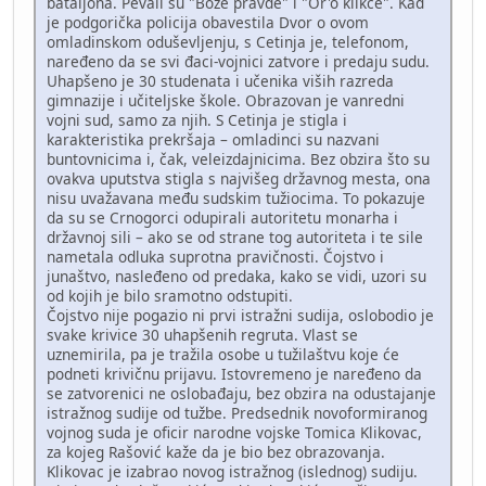
bataljona. Pevali su "Bože pravde" i "Or'o klikće". Kad
je podgorička policija obavestila Dvor o ovom
omladinskom oduševljenju, s Cetinja je, telefonom,
naređeno da se svi đaci-vojnici zatvore i predaju sudu.
Uhapšeno je 30 studenata i učenika viših razreda
gimnazije i učiteljske škole. Obrazovan je vanredni
vojni sud, samo za njih. S Cetinja je stigla i
karakteristika prekršaja – omladinci su nazvani
buntovnicima i, čak, veleizdajnicima. Bez obzira što su
ovakva uputstva stigla s najvišeg državnog mesta, ona
nisu uvažavana među sudskim tužiocima. To pokazuje
da su se Crnogorci odupirali autoritetu monarha i
državnoj sili – ako se od strane tog autoriteta i te sile
nametala odluka suprotna pravičnosti. Čojstvo i
junaštvo, nasleđeno od predaka, kako se vidi, uzori su
od kojih je bilo sramotno odstupiti.
Čojstvo nije pogazio ni prvi istražni sudija, oslobodio je
svake krivice 30 uhapšenih regruta. Vlast se
uznemirila, pa je tražila osobe u tužilaštvu koje će
podneti krivičnu prijavu. Istovremeno je naređeno da
se zatvorenici ne oslobađaju, bez obzira na odustajanje
istražnog sudije od tužbe. Predsednik novoformiranog
vojnog suda je oficir narodne vojske Tomica Klikovac,
za kojeg Rašović kaže da je bio bez obrazovanja.
Klikovac je izabrao novog istražnog (islednog) sudiju.