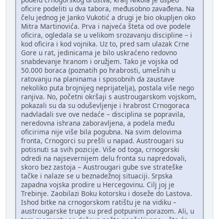
oficire podeliti u dva tabora, međusobno zavađena. Na
čelu jednog je Janko Vukotić a drugi je bio okupljen oko
Mitra Martinovića. Prva i najveća šteta od ove podele
oficira, ogledala se u velikom srozavanju discipline – i
kod oficira i kod vojnika. Uz to, pred sam ulazak Crne
Gore u rat, jedinicama je bilo uskraćeno redovno
snabdevanje hranom i oružjem. Tako je vojska od
50.000 boraca (poznatih po hrabrosti, umešnih u
ratovanju na planinama i sposobnih da zaustave
nekoliko puta brojnijeg neprijatelja), postala više nego
ranjiva. No, početni okršaji s austrougarskom vojskom,
pokazali su da su oduševljenje i hrabrost Crnogoraca
nadvladali sve ove nedaće – disciplina se popravila,
neredovna ishrana zaboravljena, a podela među
oficirima nije više bila pogubna. Na svim delovima
fronta, Crnogorci su prešli u napad. Austrougari su
potisnuti sa svih pozicije. Više od toga, crnogorski
odredi na najsevernijem delu fronta su napredovali,
skoro bez zastoja – Austrougari gube sve strateške
tačke i nalaze se u beznadežnoj situaciji. Srpska
zapadna vojska prodire u Hercegovinu. Cilj joj je
Trebinje. Zaobilazi Boku kotorsku i doseže do Lastova.
Ishod bitke na crnogorskom ratištu je na vidiku –
austrougarske trupe su pred potpunim porazom. Ali, u