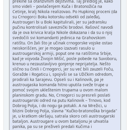
prekine sa ofanzivnim dejstvima. Taj predlog je, kako
smo videli – povlačenjem Kuča i Bratonožića na
Cetinje, kralj Nikola realizovao. Po Hupkinoj proceni (da
su Crnogorci Boku kotorsku odsekli od zaleđa),
Austrougari bi u Boki kapitulirali, jer su jadransku
pučinu kontrolisali saveznički brodovi. Rašović navodi
da je ova krivica kralja Nikole dokazana i da su o njoj
svedočili svi komandanti jedinica na Grahovskom
ratištu. On žali što je učinak crnogorske vojske ostao
neiskorišćen, jer je mogao izazvati rasulo u
austrougarskoj armiji, poput one na ratištima Srbije,
kad je vojvoda Živojin Mišić, posle pobede na Suvoboru,
krenuo u nezaustavljivo gonjenje neprijatelja. Nešto
slično su činili i Crnogorci, jer su već bili zauzeli Foču,
Goražde i Rogaticu i, spojivši se sa Užičkim odredom,
prodirali ka Sarajevu. Opseli su i Kalinovik, pa je
austrougaska komanda hitno uputila sveže trupe u
pomoć svojim ukleštenim trupama u ovom malom
planinskom gradu. No, Crnogorci su presreli poslati
austrougarski odred na putu Kalinovik – Trnovo, kod
Dobrog Polja, i do nogu ga potukli. A na Mrežici, u
blizini Dobrog Polja, slavna "Kučko-bratonoška brigada"
je, u kratkom okršaju, satrala skoro celi austrougarski
bataljon. Austrougare u ovom bataljonu je uhvatila
panika, pa su se preživeli predali Kučima i