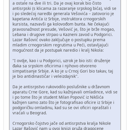
a ostale na dve ili tri. Da je ovaj korak bio čisto
antisrpski (s klicama za razaranje srpskog bića), vidi se
i po sledećoj naredbi generala Vešovića – zatovorio je
kapetana Antića iz Srbije, instruktora crnogorskih
kursista, nazvavši ga kolovođom bunta. Ne čekajući
pravosnažnost presude, Vešović je, što je brže mogao,
Lebana i drugove strpao u Kazneni zavod u Podgorici.
Lazar Rašović ovako zaključuje o postupku prema
mladim crnogorskim regrutima u Peći, ostavljajući
mogućnost da je postupak naredio i kralj Nikola:
"I ovdje, kao i u Podgorici, uzrok je bio isti: druženje
đaka sa srpskim oficirima i njihovo otvoreno
simpatisanje Srbije. A ko je u Crnoj Gori bio takav, taj
je bio antidinastičar i veleizdajnik".
Da je antisrpstvo rukovodilo poslušnike u državnom
aparatu Crne Gore, kad su kažnjavali omladince, vidi se
i po tome što je student Milan Popović iz Nikšića
kažnjen samo zato što je fotografisao oficire iz Srbije i
podgoričku omladinu, kad su se ovi oficiri opraštali i
vraćali u Beograd.
Crnogorsko čojstvo jače od antisrpstva kralja Nikole
Lazar Rašović nam u ovoj knjizi pruža dragocene