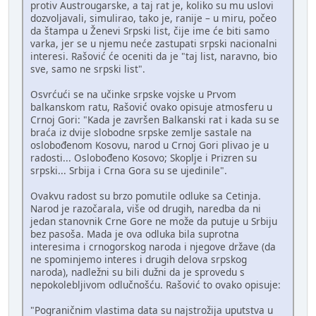
protiv Austrougarske, a taj rat je, koliko su mu uslovi
dozvoljavali, simulirao, tako je, ranije – u miru, počeo
da štampa u Ženevi Srpski list, čije ime će biti samo
varka, jer se u njemu neće zastupati srpski nacionalni
interesi. Rašović će oceniti da je "taj list, naravno, bio
sve, samo ne srpski list".
Osvrćući se na učinke srpske vojske u Prvom
balkanskom ratu, Rašović ovako opisuje atmosferu u
Crnoj Gori: "Kada je završen Balkanski rat i kada su se
braća iz dvije slobodne srpske zemlje sastale na
oslobođenom Kosovu, narod u Crnoj Gori plivao je u
radosti... Oslobođeno Kosovo; Skoplje i Prizren su
srpski... Srbija i Crna Gora su se ujedinile".
Ovakvu radost su brzo pomutile odluke sa Cetinja.
Narod je razočarala, više od drugih, naredba da ni
jedan stanovnik Crne Gore ne može da putuje u Srbiju
bez pasoša. Mada je ova odluka bila suprotna
interesima i crnogorskog naroda i njegove države (da
ne spominjemo interes i drugih delova srpskog
naroda), nadležni su bili dužni da je sprovedu s
nepokolebljivom odlučnošću. Rašović to ovako opisuje:
"Pograničnim vlastima data su najstrožija uputstva u