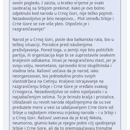
ovom pogledu. I zaista, u kratko vrijeme je svaki
saobraćaj sa Srbijom prekinut. Kako je ovo bolno
odjeknulo kod naroda u Crnoj Gori, nije teško pojmiti.
Nezadovoljstvo je bilo neopisivo... Plot između Srbije i
Crne Gore se sve više pleo. Otpočelo je i
razgraničavanje!"
Narod je u Crnoj Gori, posle dva balkanska rata, bio u
teškoj situaciji. Porodice pred iskušenjima
preživljavanja. Pored toga, u zemlji nije bilo političkih
partija, ili organizacija koje bi se suprostavile ovakvim
kraljevim odlukama. Imao je neograničenu vlast, jer je
svoju volju, neometano, sprovodio kroz skupštinska i
vladina tela. Rašović uočava da je narod, iako
neorganizovan, bio jednodušno protiv svojih
vlastodržaca na Cetinju. Kraljevo istrajavanje na
razgraničenju Srbije i Crne Gore je vređalo svakog
Crnogorca. Nezadovoljstvo se vidno ispoljavalo i u
najzabačenijim selima. To je brinulo kralja i pristalice.
Ublažavali su revolt naroda objašnjenjima da su sve
preduzete mere u vezi sa udaljavanjem Crne Gore od
Srbije u najboljem interesu srpskog naroda – i u Srbiji i
u Crnoj Gori. Rašović uverava da je kralj Nikola,
neumorno, glumio kako je njegov jedini cilj ujedinjenje
Srbije i Crne Gore, ali da to onemogućavaju trenutne