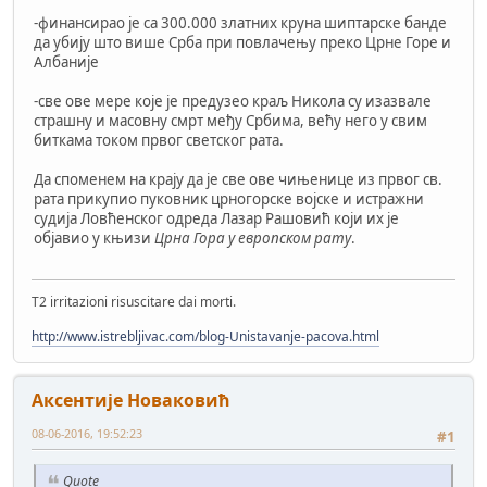
-финансирао је са 300.000 златних круна шиптарске банде
да убију што више Срба при повлачењу преко Црне Горе и
Албаније
-све ове мере које је предузео краљ Никола су изазвале
страшну и масовну смрт међу Србима, већу него у свим
биткама током првог светског рата.
Да споменем на крају да је све ове чињенице из првог св.
рата прикупио пуковник црногорске војске и истражни
судија Ловћенског одреда Лазар Рашовић који их је
објавио у књизи
Црна Гора у европском рату
.
T2 irritazioni risuscitare dai morti.
http://www.istrebljivac.com/blog-Unistavanje-pacova.html
Аксентије Новаковић
08-06-2016, 19:52:23
#1
Quote