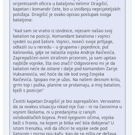
orijentisanih oficira u bataljonu Velimir Dragišić,
kapetan i komandir čete, bio u izviđanju neprijateljskih
položaja. Dragišić je ovako opisao postupak svoga
bataljona:
"Kad sam se vratio iz izvidnice, nijesam našao svoj
batalion na poziciji. Komandant bataliona i vojnici
sjedeli su pod šatore. Vojnici, noseći svoje prtljage,
odlazili su u neredu – u grupama i pojedince, put
Kalinovika, gdje se nalazila vojska Andrije Raičevića.
Zaprepašćen ovim strašnim prizorom, ja sam upitao
najbliže vojnike, šta ovo znači? Odgovoreno mi je da
batalion neće da ostane i dalje pod komandom Zarije
Vuksanovića, već hoće da ide kod svog čovjeka
Raičevića. Spopao me je užas. Na našem desnom krilu,
grmi top i puška, planine se prolamaju, a moj batalion,
bježi s pozicije!"
Čestiti kapetan Dragišić je bio zaprepašćen. Verovatno
da za ovakvu situaciju nikad nije čuo – ni na časovima u
vojnim školama, ni u predanjima iz ranijih
oslobodilačkih bojeva. Pred njegovim očima, vojska
beži s fronta, na kojem je bitka već bila dobijena? U
istom trenutku, vidi da oficiri te vojske sede pod
šatorom i mirno piju kafu. Kao da se ništa ne dešava