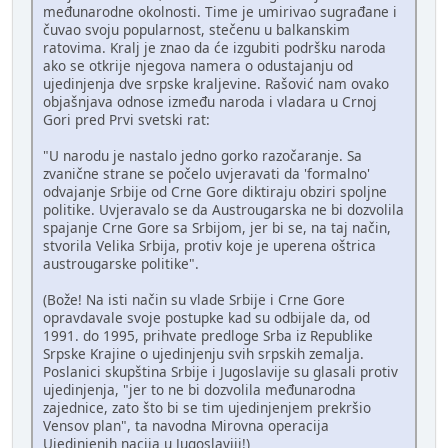
međunarodne okolnosti. Time je umirivao sugrađane i
čuvao svoju popularnost, stečenu u balkanskim
ratovima. Kralj je znao da će izgubiti podršku naroda
ako se otkrije njegova namera o odustajanju od
ujedinjenja dve srpske kraljevine. Rašović nam ovako
objašnjava odnose između naroda i vladara u Crnoj
Gori pred Prvi svetski rat:
"U narodu je nastalo jedno gorko razočaranje. Sa
zvanične strane se počelo uvjeravati da 'formalno'
odvajanje Srbije od Crne Gore diktiraju obziri spoljne
politike. Uvjeravalo se da Austrougarska ne bi dozvolila
spajanje Crne Gore sa Srbijom, jer bi se, na taj način,
stvorila Velika Srbija, protiv koje je uperena oštrica
austrougarske politike".
(Bože! Na isti način su vlade Srbije i Crne Gore
opravdavale svoje postupke kad su odbijale da, od
1991. do 1995, prihvate predloge Srba iz Republike
Srpske Krajine o ujedinjenju svih srpskih zemalja.
Poslanici skupština Srbije i Jugoslavije su glasali protiv
ujedinjenja, "jer to ne bi dozvolila međunarodna
zajednice, zato što bi se tim ujedinjenjem prekršio
Vensov plan", ta navodna Mirovna operacija
Ujedinjenih nacija u Jugoslaviji!)