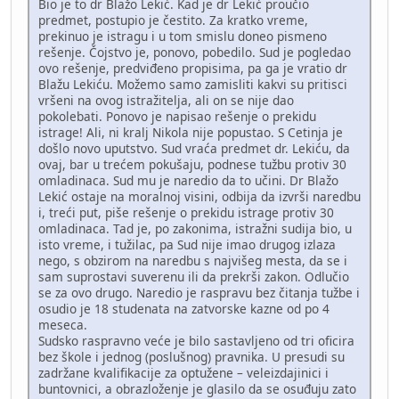
Bio je to dr Blažo Lekić. Kad je dr Lekić proučio
predmet, postupio je čestito. Za kratko vreme,
prekinuo je istragu i u tom smislu doneo pismeno
rešenje. Čojstvo je, ponovo, pobedilo. Sud je pogledao
ovo rešenje, predviđeno propisima, pa ga je vratio dr
Blažu Lekiću. Možemo samo zamisliti kakvi su pritisci
vršeni na ovog istražitelja, ali on se nije dao
pokolebati. Ponovo je napisao rešenje o prekidu
istrage! Ali, ni kralj Nikola nije popustao. S Cetinja je
došlo novo uputstvo. Sud vraća predmet dr. Lekiću, da
ovaj, bar u trećem pokušaju, podnese tužbu protiv 30
omladinaca. Sud mu je naredio da to učini. Dr Blažo
Lekić ostaje na moralnoj visini, odbija da izvrši naredbu
i, treći put, piše rešenje o prekidu istrage protiv 30
omladinaca. Tad je, po zakonima, istražni sudija bio, u
isto vreme, i tužilac, pa Sud nije imao drugog izlaza
nego, s obzirom na naredbu s najvišeg mesta, da se i
sam suprostavi suverenu ili da prekrši zakon. Odlučio
se za ovo drugo. Naredio je raspravu bez čitanja tužbe i
osudio je 18 studenata na zatvorske kazne od po 4
meseca.
Sudsko raspravno veće je bilo sastavljeno od tri oficira
bez škole i jednog (poslušnog) pravnika. U presudi su
zadržane kvalifikacije za optužene – veleizdajinici i
buntovnici, a obrazloženje je glasilo da se osuđuju zato