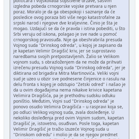
političara i vojskovađa sopstvene države, sasvim
izgledna pobeda crnogorske vojske pretvara u njen
poraz. Moralo je da ga obespokoji i saznanje da će
posledice ovog poraza biti više nego katastrofalne za
srpski narod i njegove dve kraljevine. Činio je šta je
mogao. Uzdajući se da će pravda i istina pobediti, u što
Srbi veruju od iskona, polagao je sve nade u pomoć
crnogorskog pravosuđa. Nije ga obeshrabrila presuda
Vojnog suda "Drinskog odreda", u kojoj je zapisano da
je kapetan Velimir Dragišić kriv, jer se suprostavio
naredbama svojih pretpostavljenih. Žalio se Velikom
vojnom sudu, s obrazloženjem da ne može da prihvati
izrečenu presudu Vojnog suda "Drinskog odreda", jer je
diktirana od brigadira Mitra Martinovića. Veliki vojni
sud je uzeo u obzir sve podnesene činjenice o rasulu na
delu fronta s kojeg je odstupio "Zetski odred" i našao je
da u ovim događajima nema nikakve krivice kapetana
Velimira Dragišića, pa je prethodnu sudsku odluku
poništio. Međutim, Vojni sud "Drinskog odreda" je
ponovo osudio Velimira Dragišića – u raspravi koja se,
po odluci Velikog vojnog suda, zvala dosleđenje. U
nekoliko dosleđenja pred ovim Vojnim sudom, kapetan
Dragišić je, istovetno, osuđivan. Posle toga, kapetan
Velimir Dragišić je tražio izuzeće Vojnog suda u
"Drinskom odredu" i molio je da se njegov predmet