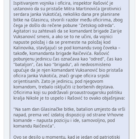
Ispitivanjem vojnika i oficira, inspektor Rašović je
ustanovio da su pristaše Mitra Martinovića (protivnici
serdara Janka Vukotića), nekoliko dana pre planirane
bitke na Glasincu, stvorili razdor među oficirima, zbog
čega je došlo do rečene pobune "Zetskog odreda".
Agitatori su zahtevali da se komandant brigade Zarije
Vuksanović smeni, a ako se to ne učini, da vojnici
napuste položaj i da se premeste na položaj kod
Kalinovika, stavljajući se pod komandu svog čoveka –
takođe, komandanta brigade Raičevića. Rašović
pobunjenu jedinicu čas označava kao "odred", čas kao
"bataljon", čas kao "brigadu", ali nedvosmisleno
upućuje da je njen komandant Vuksanović bio pristaša
oficira Janka Vukotića, znači grupe oficira srpski
orijentisanih. Zato je jedinicu, pod njegovom
komandom, trebalo isključiti iz borbenih dejstava.
Oficirima koji su podržavali proaustrougarsku politiku
kralja Nikole je to uspelo i Rašović to ovako objašnjava:
"Na sam dan Glasinačke bitke, batalion umjesto da vrši
napad, prema već izdatoj dispoziciji od strane Vrhovne
komande – napusta poziciju i ide, samovoljno, pod
komandu Raičevića".
Ovo se desilo u momentu, kad je jedan od patriotiski