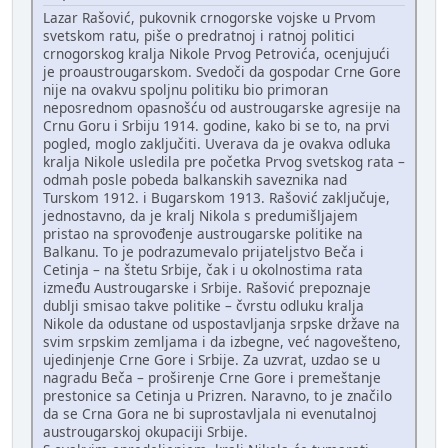
Lazar Rašović, pukovnik crnogorske vojske u Prvom
svetskom ratu, piše o predratnoj i ratnoj politici
crnogorskog kralja Nikole Prvog Petrovića, ocenjujući
je proaustrougarskom. Svedoči da gospodar Crne Gore
nije na ovakvu spoljnu politiku bio primoran
neposrednom opasnošću od austrougarske agresije na
Crnu Goru i Srbiju 1914. godine, kako bi se to, na prvi
pogled, moglo zaključiti. Uverava da je ovakva odluka
kralja Nikole usledila pre početka Prvog svetskog rata –
odmah posle pobeda balkanskih saveznika nad
Turskom 1912. i Bugarskom 1913. Rašović zaključuje,
jednostavno, da je kralj Nikola s predumišljajem
pristao na sprovođenje austrougarske politike na
Balkanu. To je podrazumevalo prijateljstvo Beča i
Cetinja – na štetu Srbije, čak i u okolnostima rata
između Austrougarske i Srbije. Rašović prepoznaje
dublji smisao takve politike – čvrstu odluku kralja
Nikole da odustane od uspostavljanja srpske države na
svim srpskim zemljama i da izbegne, već nagovešteno,
ujedinjenje Crne Gore i Srbije. Za uzvrat, uzdao se u
nagradu Beča – proširenje Crne Gore i premeštanje
prestonice sa Cetinja u Prizren. Naravno, to je značilo
da se Crna Gora ne bi suprostavljala ni evenutalnoj
austrougarskoj okupaciji Srbije.