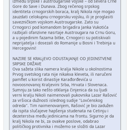
između srpske i austrougarske vojske – od severa Crne
Gore do Save i Dunava. Zbog rečenog srpskog
identiteta crnogorskih boraca, kralj Nikola nije mogao
zauzdati celokupnu crnogorsku vojsku, ili je proglasiti
savezničkom vojskom Austrougarske. Zato su
Crnogorci pod komandom brigadira Janka Vukotića
razbijali ofanzivne nasrtaje Austrougara na Crnu Goru,
a u pojedinim fazama bitke, Crnogorci su potiskivali
neprijatelja i dosezali do Romanije u Bosni i Trebinja u
Hercegovini!
NAZIRE SE KRALjEVO ODUSTAJANjE OD JEDINSTVENE
SRPSKE DRŽAVE
Ova sažeta slika namera kralja Nikole u okolnostima
Prvog svetskog rata nije nikakva kleveta, ili naručeni
pamflet u korist dinastije Karađorđevića u
novoosnovanoj Kraljevini Srba, Hrvata i Slovenaca.
Sumnju za tako nešto otklanja činjenica da su ljudi
verni kralju Nikoli naimenovali pukovnika Lazar Rašović
za vršioca dužnosti islednog sudije "Lovćenskog
odreda". Tim naimenovanjem, Rašović je bio zadužen
da ispita slučajeve hapšenja studenata na Cetinju i
dezeterstva među jedinicama na frontu. Sigurno je da
kralj Nikola ne bi, za ovakve poslove, odabrao
političkog protivnika i možemo se složiti da Lazar