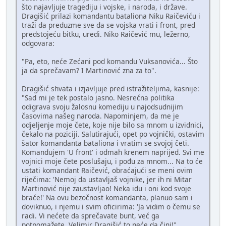
što najavljuje tragediju i vojske, i naroda, i države.
Dragišić prilazi komandantu bataliona Niku Raičeviću i
traži da preduzme sve da se vojska vrati i front, pred
predstojeću bitku, uredi. Niko Raičević mu, ležerno,
odgovara:
"Pa, eto, neće Zećani pod komandu Vuksanovića... Što
ja da sprečavam? I Martinović zna za to".
Dragišić shvata i izjavljuje pred istražiteljima, kasnije:
"Sad mi je tek postalo jasno. Nesrećna politika
odigrava svoju žalosnu komediju u najodsudnijim
časovima našeg naroda. Napominjem, da me je
odjeljenje moje čete, koje nije bilo sa mnom u izvidnici,
čekalo na poziciji. Salutirajući, opet po vojnički, ostavim
šator komandanta bataliona i vratim se svojoj četi.
Komandujem 'U front' i odmah krenem naprijed. Svi me
vojnici moje čete poslušaju, i pođu za mnom... Na to će
ustati komandant Raičević, obraćajući se meni ovim
riječima: 'Nemoj da ustavljaš vojnike, jer ih ni Mitar
Martinović nije zaustavljao! Neka idu i oni kod svoje
braće!' Na ovu bezočnost komandanta, planuo sam i
doviknuo, i njemu i svim oficirima: 'Ja vidim o čemu se
radi. Vi nećete da sprečavate bunt, već ga
potpomažete. Velimir Dragišić to neće da čini!"