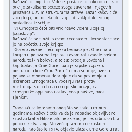
Rašović to i nije bio. Vidi se, postaće to naknadno – kad
otkrije zakulisane poteze svoga suverena i njegovih
pristalica u svim strukturama države. Lazar Rašović će,
zbog toga, bolno jeknuti i zapisati zaključak jednog
omladinca iz Srbije:
"Vi Crnogorci ćete biti vrlo rđavo viđeni u cijeloj
Jugoslaviji".
Rašović će se složiti s ovom rečenicom i komentarisaće
je na početku svoje knjige:
"Gorenavedene riječi nijesu beznačajne. One imaju
korijen u pojavama koje su u ovom ratu zadale našem
narodu teških bolova, a to su: prodaja Lovćena i
kapitualacija Crne Gore i patnje srpske vojske u
odstupanju kroz Crnu Goru. I nema sumnje, ove su
pojave za momenat doprinjele da se posumnja u
iskrenost Crnogoraca u vođenju rata protiv
Austrougarske i da na crnogorsko oružje, na
crnogorsko opjevano i oslavljeno junaštvo, bace
sjenku".
Tragajući za korenima onog što se zbilo u ratnim
godinama, Rašović otkriva da je napadno objavljivano
srpstvo kralja Nikole bilo neiskreno, jer je, u biti, on bio
pobornik stvaranja što većeg razdora u srpskom
narodu. Kao što je 1914. objavio ulazak Crne Gore u rat