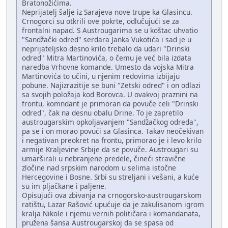
Bratonožićima.
Neprijatelj šalje iz Sarajeva nove trupe ka Glasincu.
Crnogorci su otkrili ove pokrte, odlučujući se za
frontalni napad. S Austrougarima se u koštac uhvatio
"Sandžački odred" serdara Janka Vukotića i sad je u
neprijateljsko desno krilo trebalo da udari "Drinski
odred" Mitra Martinovića, o čemu je već bila izdata
naredba Vrhovne komande. Umesto da vojska Mitra
Martinovića to učini, u njenim redovima izbijaju
pobune. Najizrazitije se buni "Zetski odred" i on odlazi
sa svojih položaja kod Borovca. U ovakvoj praznini na
frontu, komndant je primoran da povuče celi "Drinski
odred", čak na desnu obalu Drine. To je zapretilo
austrougarskim opkoljavanjem "Sandžačkog odreda",
pa se i on morao povući sa Glasinca. Takav neočekivan
i negativan preokret na frontu, primorao je i levo krilo
armije Kraljevine Srbije da se povuče. Austrougari su
umarširali u nebranjene predele, čineći stravične
zločine nad srpskim narodom u selima istočne
Hercegovine i Bosne. Srbi su streljani i vešani, a kuće
su im pljačkane i paljene.
Opisujući ova zbivanja na crnogorsko-austrougarskom
ratištu, Lazar Rašović upućuje da je zakulisanom igrom
kralja Nikole i njemu vernih političara i komandanata,
pružena šansa Austrougarskoj da se spasa od