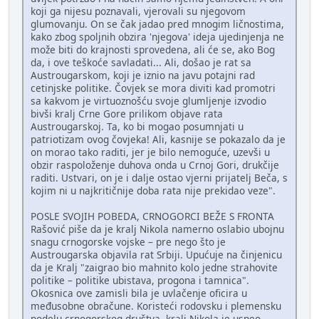
koji ga nijesu poznavali, vjerovali su njegovom
glumovanju. On se čak jadao pred mnogim ličnostima,
kako zbog spoljnih obzira 'njegova' ideja ujedinjenja ne
može biti do krajnosti sprovedena, ali će se, ako Bog
da, i ove teškoće savladati... Ali, došao je rat sa
Austrougarskom, koji je iznio na javu potajni rad
cetinjske politike. Čovjek se mora diviti kad promotri
sa kakvom je virtuoznošću svoje glumljenje izvodio
bivši kralj Crne Gore prilikom objave rata
Austrougarskoj. Ta, ko bi mogao posumnjati u
patriotizam ovog čovjeka! Ali, kasnije se pokazalo da je
on morao tako raditi, jer je bilo nemoguće, uzevši u
obzir raspoloženje duhova onda u Crnoj Gori, drukčije
raditi. Ustvari, on je i dalje ostao vjerni prijatelj Beča, s
kojim ni u najkritičnije doba rata nije prekidao veze".
POSLE SVOJIH POBEDA, CRNOGORCI BEŽE S FRONTA
Rašović piše da je kralj Nikola namerno oslabio ubojnu
snagu crnogorske vojske – pre nego što je
Austrougarska objavila rat Srbiji. Upućuje na činjenicu
da je Kralj "zaigrao bio mahnito kolo jedne strahovite
politike – politike ubistava, progona i tamnica".
Okosnica ove zamisli bila je uvlačenje oficira u
međusobne obračune. Koristeći rodovsku i plemensku
podelu crnogorskog društva, kralj Nikola je uspeo