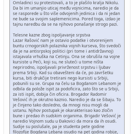
Omladinci su protestovali, a to je plašilo kralja Nikolu.
Da bi im umanjio uticaj među vojnicima, naredio je da
se rasporede u što više odvojenih jedinica i da ni jedan
ne bude sa svojim saplemenicima. Pored toga, izdao je
tajnu naredbu da se na njihovo ponašanje strogo pazi.
Telesne kazne zbog ispoljavanje srpstva
Lazar Rašović nam je ostavio podatke i otvorenijem
buntu crnogorskih polaznika vojnih kurseva, što svedoči
da je na antisrpskoj politici (pri tome i antidržavnoj)
istajavala vrhuška na Cetinju. Ona se obrušila na vojne
kursiste u Peći, koji su, ne sluteći u tome ništa
neprirodno, ispoljavali privrženost srpstvu i ljubav
prema Srbiji. Kad su obavešteni da će, po završetku
kursa, biti drukčije tretirani nego kursisti u Srbiji,
pobunili su se. Grupa na čelu sa Bogdanom Lebanom je
odbila da polože ispit za podoficira, zato što se u Srbiji,
za isti ispit, dobija čin oficira. Brogador Radomir
Vešović ih je okrutno kaznio. Naredio je da se šibaju. To
je činjeno tako dosledno, da mnogi nisu mogli da
ustanu. Njihov postupak je okarakterisao kao zločin
bune i predao ih sudskim organima. Brigadir Vešović je
naredio Vojnom sudu u Đakovici da mora da ih osudi.
Sudije su poslušale, pa je studenta pete godine
filozofije Bogdana Lebana osudio na pet godina robije,