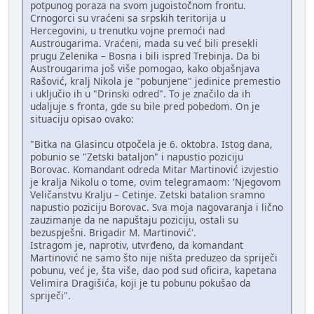
potpunog poraza na svom jugoistočnom frontu.
Crnogorci su vraćeni sa srpskih teritorija u
Hercegovini, u trenutku vojne premoći nad
Austrougarima. Vraćeni, mada su već bili presekli
prugu Zelenika – Bosna i bili ispred Trebinja. Da bi
Austrougarima još više pomogao, kako objašnjava
Rašović, kralj Nikola je "pobunjene" jedinice premestio
i uključio ih u "Drinski odred". To je značilo da ih
udaljuje s fronta, gde su bile pred pobedom. On je
situaciju opisao ovako:
"Bitka na Glasincu otpočela je 6. oktobra. Istog dana,
pobunio se "Zetski bataljon" i napustio poziciju
Borovac. Komandant odreda Mitar Martinović izvjestio
je kralja Nikolu o tome, ovim telegramaom: 'Njegovom
Veličanstvu Kralju – Cetinje. Zetski batalion sramno
napustio poziciju Borovac. Sva moja nagovaranja i lično
zauzimanje da ne napuštaju poziciju, ostali su
bezuspješni. Brigadir M. Martinović'.
Istragom je, naprotiv, utvrđeno, da komandant
Martinović ne samo što nije ništa preduzeo da spriječi
pobunu, već je, šta više, dao pod sud oficira, kapetana
Velimira Dragišića, koji je tu pobunu pokušao da
spriječi".