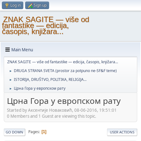
Log in
Sign up
ZNAK SAGITE — više od
fantastike — edicija,
časopis, knjižara...
Main Menu
ZNAK SAGITE — više od fantastike — edicija, časopis, knjižara...
DRUGA STRANA SVETA (prostor za potpuno ne-SF&F teme)
►
ISTORIJA, DRUŠTVO, POLITIKA, RELIGIJA...
►
Црна Гора у европском рату
►
Црна Гора у европском рату
Started by Аксентије Новаковић, 08-06-2016, 19:51:01
0 Members and 1 Guest are viewing this topic.
Pages
1
GO DOWN
USER ACTIONS