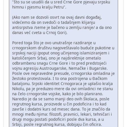
"što su se usudili da u sred Crne Gore pjevaju srpsku
himnu i pjesmu kralju Petru".
(Ako nam se dozvoli osvrt na ovaj davni događaj,
videćemo da on svedoči o tadašnjem klijanju
antisrpstva /seme je bačeno u zemlju ranije/ a da ono
danas već cveta u Crnoj Gori).
Pored toga što je ovo unutrašnje razdiranje u
crnogorskom društvu nagoveštavalo buduće pukotine u
srpskoj naciji (poput onog učinjenog islamiziranjem i
katoličenjem Srba), ono je najdirektnije ometalo
odbrambenu snagu Crne Gore i to pred predstojeći
vojnu agresiju Austrougarske, Nemačke i Bugarske.
Posle ove nepravedne presude, crnogorska omladina je
žestoko protestovala. I to ona postrojena u Đačkom
bataljonu. Srpski identitet Crnogoraca je uplašio kralja
Nikolu, pa je preduzeo mere da ovi omladinci ne stanu
na čelo crnogorske vojske, kako je bilo planirano.
Naredio je da se samo manji deo ovih školaca, posle
regrutnog kursa, proizvede u čin podoficira i to kad
završe i dodatni kurs od mesec dana. To je značilo da
mnogi među njima: filozofi, pravnici, lekari, tehničari i
drugi mogu postati podoficiri posle dva kursa, a u
Srbiji, posle regrutnog kursa, dobijaju čin oficira.