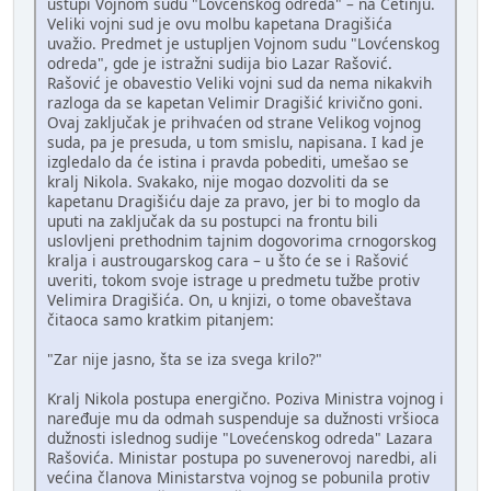
ustupi Vojnom sudu "Lovćenskog odreda" – na Cetinju.
Veliki vojni sud je ovu molbu kapetana Dragišića
uvažio. Predmet je ustupljen Vojnom sudu "Lovćenskog
odreda", gde je istražni sudija bio Lazar Rašović.
Rašović je obavestio Veliki vojni sud da nema nikakvih
razloga da se kapetan Velimir Dragišić krivično goni.
Ovaj zaključak je prihvaćen od strane Velikog vojnog
suda, pa je presuda, u tom smislu, napisana. I kad je
izgledalo da će istina i pravda pobediti, umešao se
kralj Nikola. Svakako, nije mogao dozvoliti da se
kapetanu Dragišiću daje za pravo, jer bi to moglo da
uputi na zaključak da su postupci na frontu bili
uslovljeni prethodnim tajnim dogovorima crnogorskog
kralja i austrougarskog cara – u što će se i Rašović
uveriti, tokom svoje istrage u predmetu tužbe protiv
Velimira Dragišića. On, u knjizi, o tome obaveštava
čitaoca samo kratkim pitanjem:
"Zar nije jasno, šta se iza svega krilo?"
Kralj Nikola postupa energično. Poziva Ministra vojnog i
naređuje mu da odmah suspenduje sa dužnosti vršioca
dužnosti islednog sudije "Lovećenskog odreda" Lazara
Rašovića. Ministar postupa po suvenerovoj naredbi, ali
većina članova Ministarstva vojnog se pobunila protiv