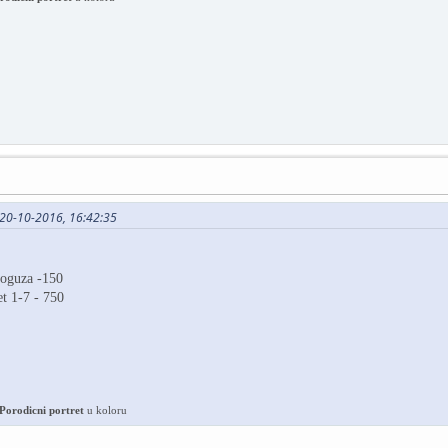
 20-10-2016, 16:42:35
loguza -150
 1-7 - 750
P
orodicni portret
u koloru