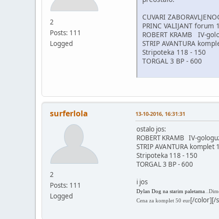
CUVARI ZABORAVLJENOG 
2
PRINC VALIJANT forum 1
Posts: 111
ROBERT KRAMB IV-gol
STRIP AVANTURA komplet
Logged
Stripoteka 118 - 150
TORGAL 3 BP - 600
surferlola
13-10-2016, 16:31:31
ostalo jos:
ROBERT KRAMB IV-golog
STRIP AVANTURA komplet 1
Stripoteka 118 - 150
TORGAL 3 BP - 600
2
i jos
Posts: 111
Dylan Dog na starim paletama
Dim
Logged
[/color]
[/color][/
Cena za komplet 50 eur