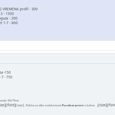
VREMENA profil - 300
3 - 1500
oguza - 200
 1-7 - 800
uza -150
-7 - 750
enzije 50x70cm
size][/font]
[/size][/fon
[/size]
Poklon uz slike tvrdokoriceni
Porodicni portret
u koloru
[/color]
[/color]