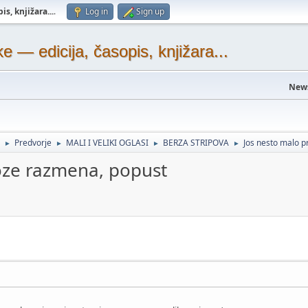
s, knjižara...
.
Log in
Sign up
— edicija, časopis, knjižara...
New
Predvorje
MALI I VELIKI OGLASI
BERZA STRIPOVA
Jos nesto malo 
►
►
►
►
oze razmena, popust