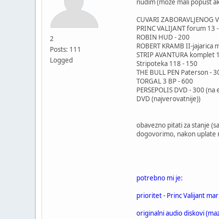
nudim (moze mali popust ako
CUVARI ZABORAVLJENOG VR
PRINC VALIJANT forum 13 
ROBIN HUD - 200
2
ROBERT KRAMB II-jajarica 
Posts: 111
STRIP AVANTURA komplet 1
Logged
Stripoteka 118 - 15
THE BULL PEN Paterson - 3
TORGAL 3 BP - 600
PERSEPOLIS DVD - 300 (na eng
DVD (najverovatnije))
obavezno pitati za stanje (s
dogovorimo, nakon uplate 
potrebno mi je:
prioritet - Princ Valijant m
originalni audio diskovi (ma