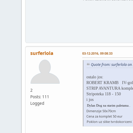
]
surferlola
03-12-2016, 09:08:33
Quote from: surferlola on
ostalo jos:
ROBERT KRAMB IV-go
STRIP AVANTURA komplet
2
Stripoteka 118 - 150
Posts: 111
i jos
Logged
Dylan Dog na starim paletama
s
[/colo
Dimenzije 50x70cm
Cena za komplet 50 eur
Poklon uz slike tvrdokoriceni
]