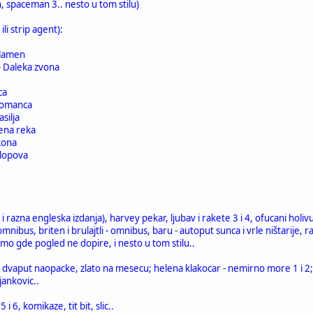
, spaceman 3.. nesto u tom stilu)
ili strip agent):
e
 plamen
- Daleka zvona
aca
 Komanca
asilja
jena reka
akona
a lopova
 i razna engleska izdanja), harvey pekar, ljubav i rakete 3 i 4, ofucani hol
omnibus, briten i brulajtli - omnibus, baru - autoput sunca i vrle ništarije,
tamo gde pogled ne dopire, i nesto u tom stilu..
 dvaput naopacke, zlato na mesecu; helena klakocar - nemirno more 1 i 2; ni
ankovic..
5 i 6, komikaze, tit bit, slic..