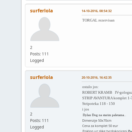
surferlola
14-10-2016, 08:54:32
TORGAL rezervisan
2
Posts: 111
Logged
surferlola
20-10-2016, 16:42:35
ostalo jos:
ROBERT KRAMB IV-gologu
STRIP AVANTURA komplet 1-7
Stripoteka 118 - 150
i jos
2
Dylan Dog na starim paletama
s
[/colo
Posts: 111
Dimenzije 50x70cm
Cena za komplet 50 eur
Logged
Poklon uz slike tvrdokoriceni
P
o