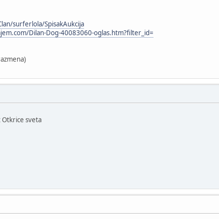
an/surferlola/SpisakAukcija
jem.com/Dilan-Dog-40083060-oglas.htm?filter_id=
 razmena)
Otkrice sveta