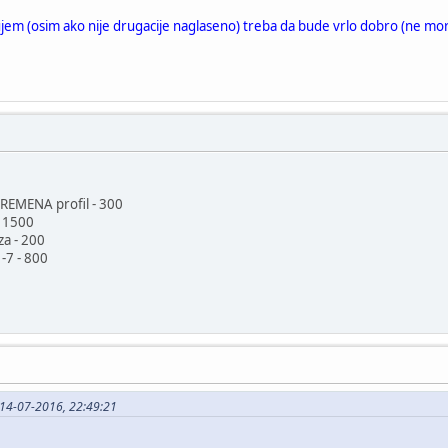
ujem (osim ako nije drugacije naglaseno) treba da bude vrlo dobro (ne mor
EMENA profil - 300
- 1500
za - 200
-7 - 800
 14-07-2016, 22:49:21