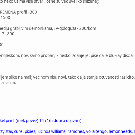
 neko uzima vise stvari, cene su vec uveliko snizene):
EMENA profil - 300
- 1500
medju grabljivim demonkama, IV-gologuza - 200/kom
-7 - 800
0
00
leskom. nov, samo proban, kinesko izdanje je. pise da je blu-ray disc ali 
aljem slike na mail) vecinom nisu novi, tako da je stanje ocuvanosti razlicit
na racun.
arketprint (mek povez) 14 i 16 (dobro ocuvani)
zzy star, cure, pixies, lucinda williams, ramones, yo la tengo, lemonheads, l