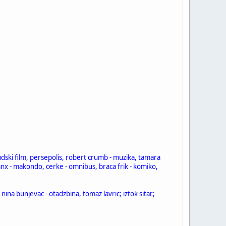
ivudski film, persepolis, robert crumb - muzika, tamara
 ranx - makondo, cerke - omnibus, braca frik - komiko,
na bunjevac - otadzbina, tomaz lavric; iztok sitar;