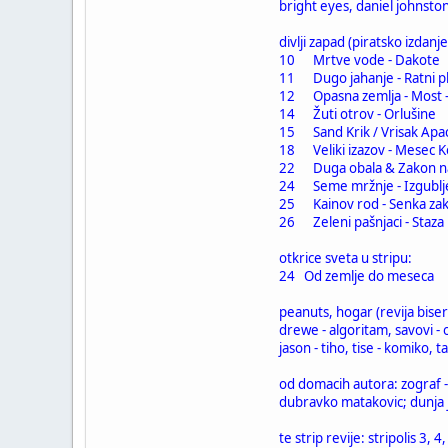
bright eyes, daniel johnston
divlji zapad (piratsko izdanje 
10 Mrtve vode - Dakot
11 Dugo jahanje - Ratni
12 Opasna zemlja - Most 
14 Žuti otrov - Orlušine
15 Sand Krik / Vrisak Ap
18 Veliki izazov - Mesec
22 Duga obala & Zakon n
24 Seme mržnje - Izgubl
25 Kainov rod - Senka z
26 Zeleni pašnjaci - Staz
otkrice sveta u stripu:
24 Od zemlje do meseca
peanuts, hogar (revija biser
drewe - algoritam, savovi - 
jason - tiho, tise - komiko, 
od domacih autora: zograf -
dubravko matakovic; dunja j
te strip revije: stripolis 3, 4, 