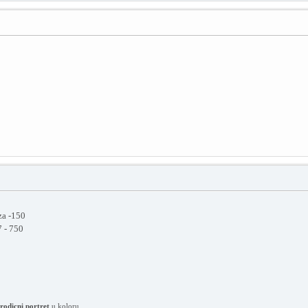
za -150
 - 750
rodicni portret
u koloru