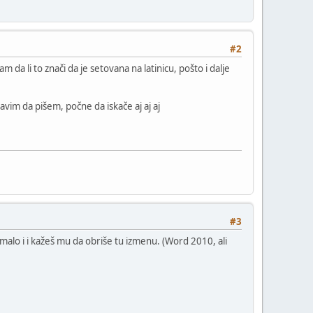
#2
da li to znači da je setovana na latinicu, pošto i dalje
tavim da pišem, počne da iskače aj aj aj
#3
š malo i i kažeš mu da obriše tu izmenu. (Word 2010, ali