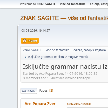
Welcome to
ZNAK SAGITE — više od fantastike — edicija, časopi
ZNAK SAGITE — više od fantastike 
08-08-2026, 19:14:57
Home
ZNAK SAGITE — više od fantastike — edicija, časopis, knjižara...
Isključite grammar nacistu iz mog MS Worda
►
Isključite grammar nacistu 
Started by Aco Popara Zver, 14-07-2016, 18:00:35
0 Members and 1 Guest are viewing this topic.
Pages
1
GO DOWN
Aco Popara Zver
14-07-2016, 18:00:35