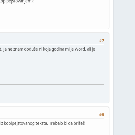
 kopipejstovanjem):
#7
jet. Ja ne znam doduše ni koja godina mi je Word, ali je
#8
iz kopipejstovanog teksta. Trebalo bi da brišeš