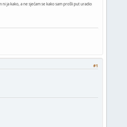
nam ni ja kako, a ne sjećam se kako sam prošli put uradio
#1