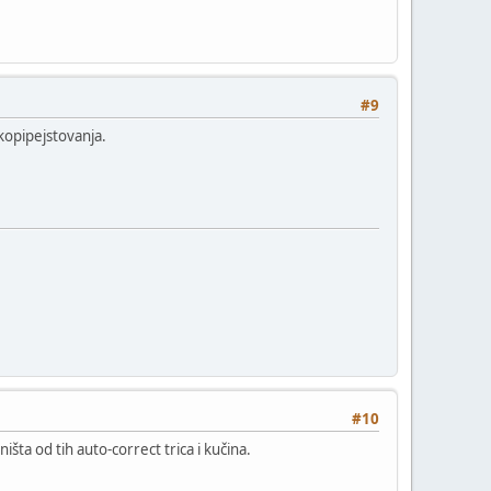
#9
 kopipejstovanja.
#10
ta od tih auto-correct trica i kučina.