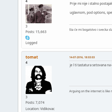
4
Prije mi nije i stalno postaj
uglavnom, pod options, spel
3
šta će mi bogatstvo i svecka s
Posts: 15,663
Logged
tomat
14-07-2016, 18:03:03
4
je l ti tastatura setovana na 
Arguing on the internet is like 
3
Posts: 7,074
Location: Vidikovac