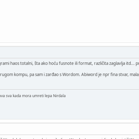
grami haos totalni, šta ako hoću fusnote ili format, različita zaglavlja itd.
rugom kompu, pa sam i zarđao s Wordom. Abiword je npr fina stvar, mala,
lava sva kada mora umreti lepa Nirdala