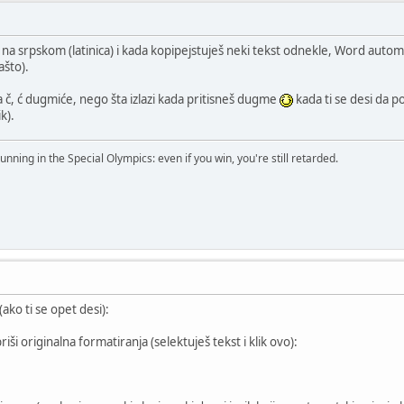
 na srpskom (latinica) i kada kopipejstuješ neki tekst odnekle, Word autom
što).
ma č, ć dugmiće, nego šta izlazi kada pritisneš dugme
kada ti se desi da po
k).
running in the Special Olympics: even if you win, you're still retarded.
ako ti se opet desi):
iši originalna formatiranja (selektuješ tekst i klik ovo):