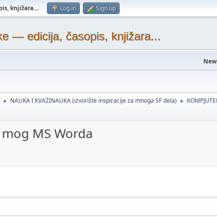
s, knjižara...
.
Log in
Sign up
— edicija, časopis, knjižara...
New
NAUKA I KVAZINAUKA (izvorište inspiracije za mnoga SF dela)
KOMPJUTER
►
►
iz mog MS Worda