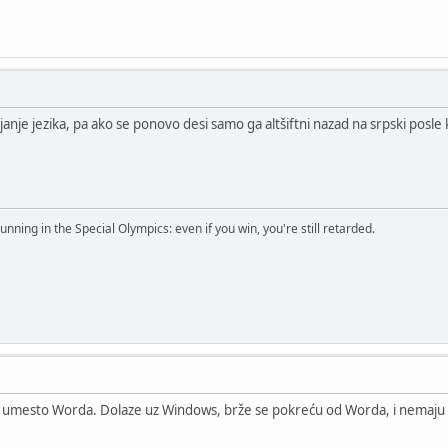
enjanje jezika, pa ako se ponovo desi samo ga altšiftni nazad na srpski posle
running in the Special Olympics: even if you win, you're still retarded.
 umesto Worda. Dolaze uz Windows, brže se pokreću od Worda, i nemaju niš