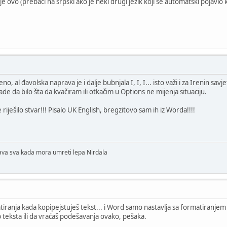
 ovo (prebaci na srpski ako je neki drugi jezik koji se automatski pojavio
o, al đavolska naprava je i dalje bubnjala I, I, I... isto važi i za Irenin sav
ade da bilo šta da kvačiram ili otkačim u Options ne mijenja situaciju.
riješilo stvar!!! Pisalo UK English, bregzitovo sam ih iz Worda!!!!
lava sva kada mora umreti lepa Nirdala
iranja kada kopipejstuješ tekst... i Word samo nastavlja sa formatiranjem 
 teksta ili da vraćaš podešavanja ovako, pešaka.