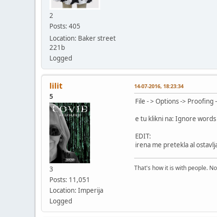
2
Posts: 405
Location: Baker street
221b
Logged
lilit
14-07-2016, 18:23:34
5
File - > Options -> Proofing
e tu klikni na: Ignore word
EDIT:
irena me pretekla al ostavl
That's how it is with people. N
3
Posts: 11,051
Location: Imperija
Logged