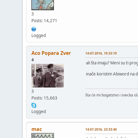
3
Posts: 14,271
Logged
Aco Popara Zver
14-07-2016, 19:33:19
4
ali šta imaju? Meni su ti pro
inače koristim Abiword na d
3
šta će mi bogatstvo i svecka s
Posts: 15,663
Logged
mac
14-07-2016, 23:33:40