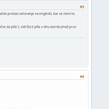
#5
atski prebaci setovanje na engleski, bar se meni to
čne da piše I, vidi šta ti piše u dnu worda (imaš prvo
#6