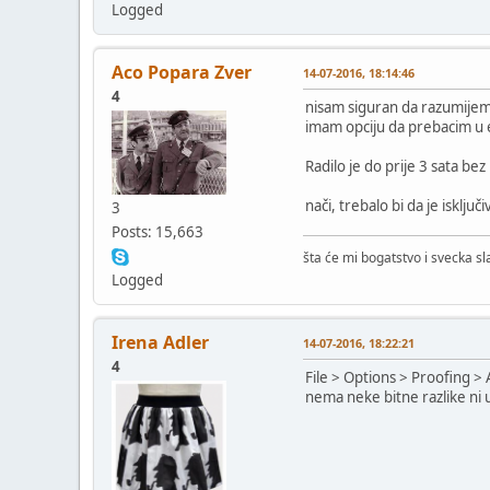
Logged
Aco Popara Zver
14-07-2016, 18:14:46
4
nisam siguran da razumijem š
imam opciju da prebacim u e
Radilo je do prije 3 sata bez
nači, trebalo bi da je isklju
3
Posts: 15,663
šta će mi bogatstvo i svecka s
Logged
Irena Adler
14-07-2016, 18:22:21
4
File > Options > Proofing > 
nema neke bitne razlike ni 