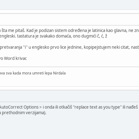
ta me pitaš. Kad je podizan sistem određena je latinica kao glavna, ne znam 
ngleski. tastatura je svakako domaća, ono dugmići č, ć, ž
 pretvaranja ''i'' u englesko prvo lice jednine, kopipejstujem neki citat, nas
čivo Word krivac
lava sva kada mora umreti lepa Nirdala
AutoCorrect Options > i onda ili otkačiš "replace text as you type" ili nađe
u prethodnim verzijama).