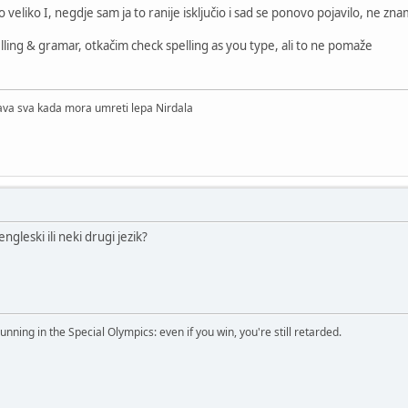
alo veliko I, negdje sam ja to ranije isključio i sad se ponovo pojavilo, ne z
ling & gramar, otkačim check spelling as you type, ali to ne pomaže
lava sva kada mora umreti lepa Nirdala
engleski ili neki drugi jezik?
running in the Special Olympics: even if you win, you're still retarded.