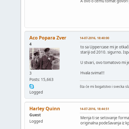
A ovo o čemu tomat govori je
Aco Popara Zver
14-07-2016, 18:40:00
4
to sa Uppercase mi je otkačen
stariji od 2010. sigurno. Isp
U stvari, ovo tomatovo mi je 
Hvala svima!!!
3
Posts: 15,663
šta će mi bogatstvo i svecka s
Logged
Harley Quinn
14-07-2016, 18:44:51
Guest
Menja ti se setovanje format
Logged
originalna podešavanja iz kp