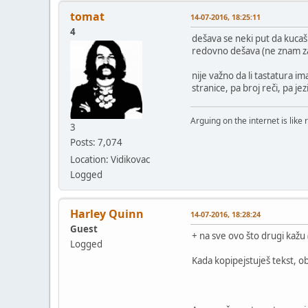
tomat
14-07-2016, 18:25:11
4
dešava se neki put da kucaš
redovno dešava (ne znam za
nije važno da li tastatura i
stranice, pa broj reči, pa jezi
Arguing on the internet is like 
3
Posts: 7,074
Location: Vidikovac
Logged
Harley Quinn
14-07-2016, 18:28:24
Guest
+ na sve ovo što drugi kažu (
Logged
Kada kopipejstuješ tekst, obr