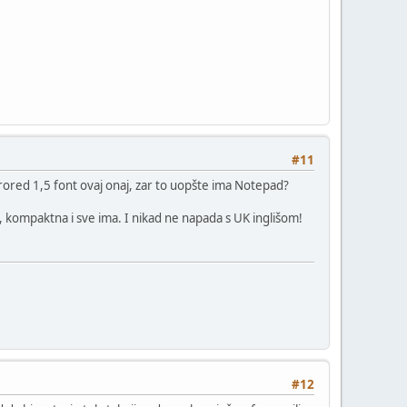
#11
.. prored 1,5 font ovaj onaj, zar to uopšte ima Notepad?
 kompaktna i sve ima. I nikad ne napada s UK inglišom!
#12