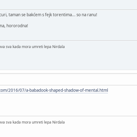
ri, taman se bakćem s fejk torentima... so na ranu!
dna, hororodna!
lava sva kada mora umreti lepa Nirdala
t.com/2016/07/a-babadook-shaped-shadow-of-mental.html
lava sva kada mora umreti lepa Nirdala