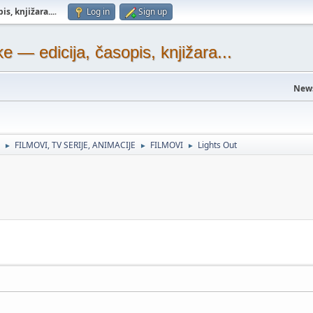
s, knjižara...
.
Log in
Sign up
— edicija, časopis, knjižara...
New
FILMOVI, TV SERIJE, ANIMACIJE
FILMOVI
Lights Out
►
►
►