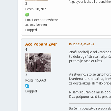
"...get your kicks all around the 
3
Posts: 16,767
Location: somewhere
across forever
Logged
Aco Popara Zver
15-10-2016, 03:45:48
4
Znači reditelj je od kratko
tu dobroga ''štreca'', al pr
pritom je rasplet užas.
Ali stvarno, što se čisto hor
3
izvedena na sto načina, i ne
Posts: 15,663
za dosta akcije ali malo priče
Logged
Nisam siguran da mi se dopa
Dva potpuno različita pristu
šta će mi bogatstvo i svecka s