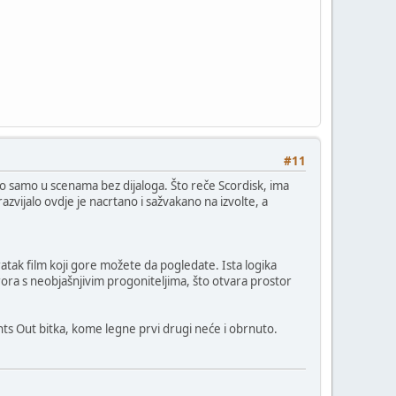
#11
lno samo u scenama bez dijaloga. Što reče Scordisk, ima
azvijalo ovdje je nacrtano i sažvakano na izvolte, a
 kratak film koji gore možete da pogledate. Ista logika
horora s neobjašnjivim progoniteljima, što otvara prostor
hts Out bitka, kome legne prvi drugi neće i obrnuto.