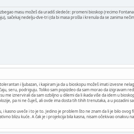
i izbegao masu možeš da uradiš sledeće: promeni bioskop (recimo Fontan
u), sačekaj nedelju-dve-tri (da bi masa prošla i krenula da se zanima neči
tolerantan i ljubazan, i kapiram ja da u bioskopu možeš imati izvesne nela
ičaju, seru, podriguju. Toliko sam popizdeo da sam morao da izigravam redar
o su me iznervirali da sam ozbiljno u dilemi da li ikada više da idem u bio
lozije, pa ni ne čuješ, ali ovde ima dosta tih tihih trenutaka, a u pozadini 
nu, i kasno uveče i to je to. Jedino je problem što ne znam da li je bilo ovo
lativno blizu kuće. A čak je i projekcija bila kasna, nisam očekivao onakvu 