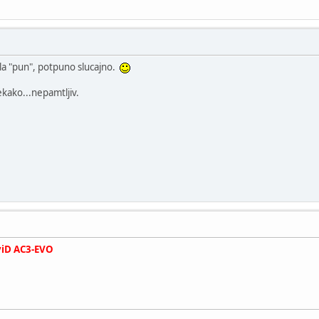
la "pun", potpuno slucajno.
nekako...nepamtljiv.
viD AC3-EVO