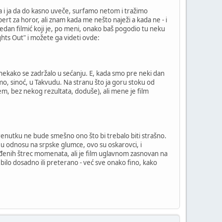
a i ja da do kasno uveče, surfamo netom i tražimo
ert za horor, ali znam kada me nešto naježi a kada ne - i
jedan filmić koji je, po meni, onako baš pogodio tu neku
hts Out" i možete ga videti ovde:
 nekako se zadržalo u sećanju. E, kada smo pre neki dan
mo, sinoć, u Takvudu. Na stranu što ja goru stoku od
em, bez nekog rezultata, doduše), ali mene je film
trenutku ne bude smešno ono što bi trebalo biti strašno.
a, u odnosu na srpske glumce, ovo su oskarovci, i
rađenih štrec momenata, ali je film uglavnom zasnovan na
 bilo dosadno ili preterano - već sve onako fino, kako