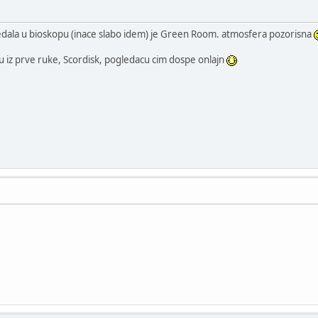
ledala u bioskopu (inace slabo idem) je Green Room. atmosfera pozorisna
u iz prve ruke, Scordisk, pogledacu cim dospe onlajn