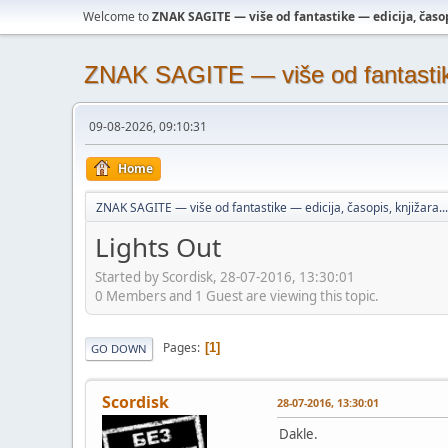
Welcome to
ZNAK SAGITE — više od fantastike — edicija, časopi
ZNAK SAGITE — više od fantastike 
09-08-2026, 09:10:31
Home
ZNAK SAGITE — više od fantastike — edicija, časopis, knjižara...
Lights Out
Started by Scordisk, 28-07-2016, 13:30:01
0 Members and 1 Guest are viewing this topic.
Pages
1
GO DOWN
Scordisk
28-07-2016, 13:30:01
Dakle.