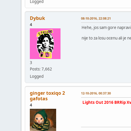
Logged
Dybuk
08-10-2016, 22:08:21
4
Hehe, jos sam gore napravi
nije to za losu ocenu ali je 
3
Posts: 7,662
Logged
ginger toxiqo 2
12-10-2016, 00:37:30
gafotas
Lights Out 2016 BRRip X
4