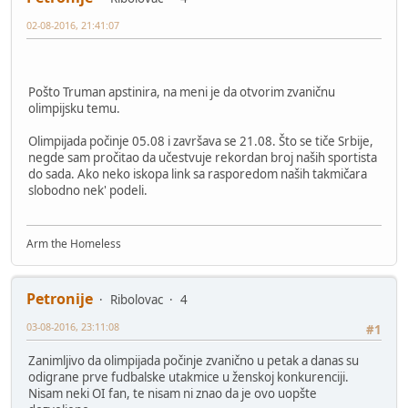
02-08-2016, 21:41:07
Pošto Truman apstinira, na meni je da otvorim zvaničnu
olimpijsku temu.
Olimpijada počinje 05.08 i završava se 21.08. Što se tiče Srbije,
negde sam pročitao da učestvuje rekordan broj naših sportista
do sada. Ako neko iskopa link sa rasporedom naših takmičara
slobodno nek' podeli.
Arm the Homeless
Petronije
Ribolovac
4
03-08-2016, 23:11:08
#1
Zanimljivo da olimpijada počinje zvanično u petak a danas su
odigrane prve fudbalske utakmice u ženskoj konkurenciji.
Nisam neki OI fan, te nisam ni znao da je ovo uopšte