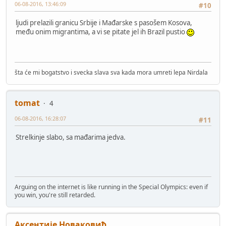
06-08-2016, 13:46:09
#10
ljudi prelazili granicu Srbije i Mađarske s pasošem Kosova,
među onim migrantima, a vi se pitate jel ih Brazil pustio
šta će mi bogatstvo i svecka slava sva kada mora umreti lepa Nirdala
tomat
4
06-08-2016, 16:28:07
#11
Strelkinje slabo, sa mađarima jedva.
Arguing on the internet is like running in the Special Olympics: even if
you win, you're still retarded.
Аксентије Новаковић