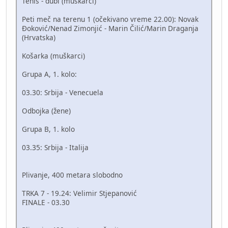
Tenis - dubl (muškarci)
Peti meč na terenu 1 (očekivano vreme 22.00): Novak
Đoković/Nenad Zimonjić - Marin Čilić/Marin Draganja
(Hrvatska)
Košarka (muškarci)
Grupa A, 1. kolo:
03.30: Srbija - Venecuela
Odbojka (žene)
Grupa B, 1. kolo
03.35: Srbija - Italija
Plivanje, 400 metara slobodno
TRKA 7 - 19.24: Velimir Stjepanović
FINALE - 03.30