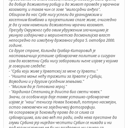
да добије доживотну робију и да живот проведе у мрачном
казамату, и такав чин се зове "милосрдни анђео".
Обзиром да нас Србе нису успели да уранијумским и
касетним бомбама и пројектилима спале живе, очигледно
је да су нам наменили доживотни мрачни казамат.
Пресуду Окружног суда овим удруженим злочинцима је
укинула издајничка и марионетска досманлијска власт
непосредно по извођену државног удара 5. октобра 2000.
године.
Са друге стране, Колинда Грабар-Китаровић је
настављачица усташке србомрзачке политике и сигуран
сам да касветни Срби нису заборавили њене изјаве у којима
је говорила следеће:
- "Срби који живе у Хрватској за мене су Хрвати."
- "Ништа мање нећу тражити за Хрвате у Србији,
Војводини и у другим суседним земљама."
- "Мислим да је Готовина херој."
- "Кардинал Степинац је доиста био свети човек."
Значи, са особом која даје такве усташко-србомрзачке
изјаве је "наш" тенисер Новак Ђоковић, потпуно насмејан,
остао овековечен на заједничкој фотографији.
Не оспоравам ја Ђоковићу право да се слика са
србомрсцима, али ако већ то ради, онда нека престане да
глуми Србина јер ниједан честити Србин се никада и ни
под којим условима не би ни поздравио ни сликао са