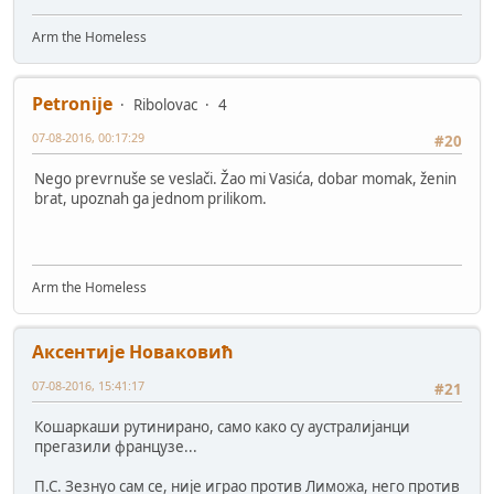
Arm the Homeless
Petronije
Ribolovac
4
07-08-2016, 00:17:29
#20
Nego prevrnuše se veslači. Žao mi Vasića, dobar momak, ženin
brat, upoznah ga jednom prilikom.
Arm the Homeless
Аксентије Новаковић
07-08-2016, 15:41:17
#21
Кошаркаши рутинирано, само како су аустралијанци
прегазили французе...
П.С. Зезнуо сам се, није играо против Лиможа, него против