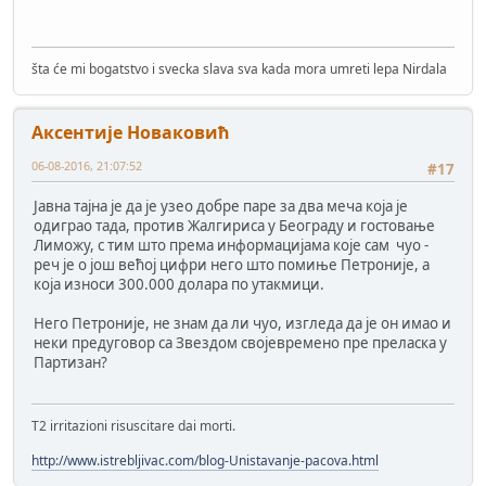
šta će mi bogatstvo i svecka slava sva kada mora umreti lepa Nirdala
Аксентије Новаковић
06-08-2016, 21:07:52
#17
Јавна тајна је да је узео добре паре за два меча која је
одиграо тада, против Жалгириса у Београду и гостовање
Лиможу, с тим што према информацијама које сам чуо -
реч је о још већој цифри него што помиње Петроније, а
која износи 300.000 долара по утакмици.
Него Петроније, не знам да ли чуо, изгледа да је он имао и
неки предуговор са Звездом својевремено пре преласка у
Партизан?
T2 irritazioni risuscitare dai morti.
http://www.istrebljivac.com/blog-Unistavanje-pacova.html