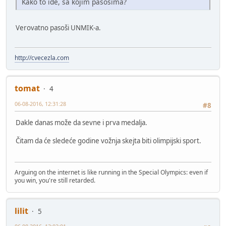
Kako to ide, sa kojim pasošima?
Verovatno pasoši UNMIK-a.
http://cvecezla.com
tomat
4
06-08-2016, 12:31:28
#8
Dakle danas može da sevne i prva medalja.
Čitam da će sledeće godine vožnja skejta biti olimpijski sport.
Arguing on the internet is like running in the Special Olympics: even if
you win, you're still retarded.
lilit
5