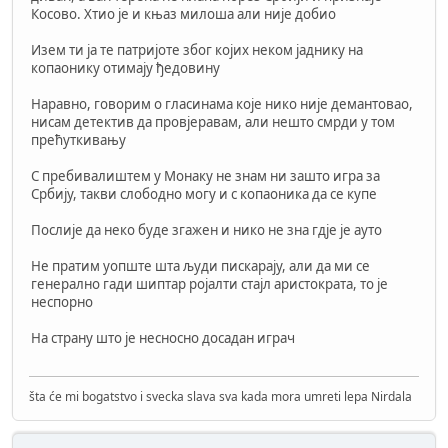
Косово. Хтио је и књаз милоша али није добио
Изем ти ја те патријоте због којих неком јаднику на
копаонику отимају ђедовину
Наравно, говорим о гласинама које нико није демантовао,
нисам детектив да провјеравам, али нешто смрди у том
прећуткивању
С пребивалиштем у Монаку не знам ни зашто игра за
Србију, такви слободно могу и с копаоника да се купе
Послије да неко буде згажен и нико не зна гдје је ауто
Не пратим уопште шта људи пискарају, али да ми се
генерално гади шиптар ројалти стајл аристократа, то је
неспорно
На страну што је несносно досадан играч
šta će mi bogatstvo i svecka slava sva kada mora umreti lepa Nirdala