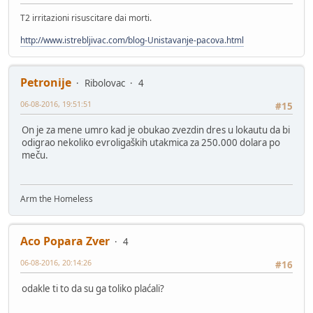
T2 irritazioni risuscitare dai morti.
http://www.istrebljivac.com/blog-Unistavanje-pacova.html
Petronije
Ribolovac
4
06-08-2016, 19:51:51
#15
On je za mene umro kad je obukao zvezdin dres u lokautu da bi
odigrao nekoliko evroligaških utakmica za 250.000 dolara po
meču.
Arm the Homeless
Aco Popara Zver
4
06-08-2016, 20:14:26
#16
odakle ti to da su ga toliko plaćali?