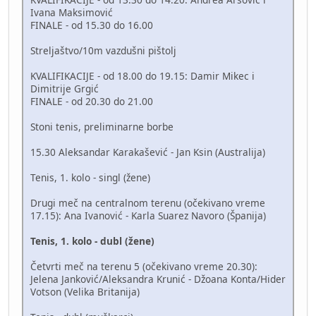
Ivana Maksimović
FINALE - od 15.30 do 16.00
Streljaštvo/10m vazdušni pištolj
KVALIFIKACIJE - od 18.00 do 19.15: Damir Mikec i
Dimitrije Grgić
FINALE - od 20.30 do 21.00
Stoni tenis, preliminarne borbe
15.30 Aleksandar Karakašević - Jan Ksin (Australija)
Tenis, 1. kolo - singl (žene)
Drugi meč na centralnom terenu (očekivano vreme
17.15): Ana Ivanović - Karla Suarez Navoro (Španija)
Tenis, 1. kolo - dubl (žene)
Četvrti meč na terenu 5 (očekivano vreme 20.30):
Jelena Janković/Aleksandra Krunić - Džoana Konta/Hider
Votson (Velika Britanija)