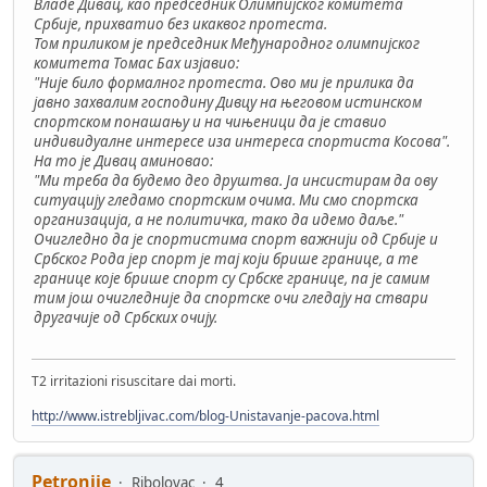
Владе Дивац, као председник Олимпијског комитета
Србије, прихватио без икаквог протеста.
Том приликом је председник Међународног олимпијског
комитета Томас Бах изјавио:
"Није било формалног протеста. Ово ми је прилика да
јавно захвалим господину Дивцу на његовом истинском
спортском понашању и на чињеници да је ставио
индивидуалне интересе иза интереса спортиста Косова".
На то је Дивац аминовао:
"Ми треба да будемо део друштва. Ја инсистирам да ову
ситуацију гледамо спортским очима. Ми смо спортска
организација, а не политичка, тако да идемо даље."
Очигледно да је спортистима спорт важнији од Србије и
Србског Рода јер спорт је тај који брише границе, а те
границе које брише спорт су Србске границе, па је самим
тим још очигледније да спортске очи гледају на ствари
другачије од Србских очију.
T2 irritazioni risuscitare dai morti.
http://www.istrebljivac.com/blog-Unistavanje-pacova.html
Petronije
Ribolovac
4