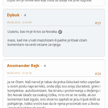
srpski film je remek-delo koje treba da dobije sve prve nagrade.
Dybuk
4
08-08-2016, 12:03:44
#25
Uzasno, bas mi je krivo za Novaka.
inace, kad me u'vati mazohizam ili padne pritisak citam
komentare na vesti vezane za njega.
Anomander Rejk
4
08-08-2016, 13:26:28
#26
Ja ne čitam. Naš narod je takav da jedva čeka kad neko uspešan
u svom poslu napravi kiks, onda izliju svu svoju zluradost, gnev i
komplekse, autošovinizam. Na stranu i preterivanja u divljenju i
što Novak iskače iza svakog ćoška, ni to mi se ne sviđa, ali ovi
komentari kad izgubi, ono stvarno zapitaš se jesu li ljudi došli sa
psihijatrije, toliko srećni kao da će njima procvetati sve u životu