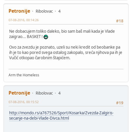
Petronije
Ribolovac
4
07-08-2016, 00:14:26
#18
Ne dobacujem toliko daleko, bio sam baš mali kada je Vlade
zaigrao... BASKET !
Ovo za zvezdu je poznato, uzeli su neki kredit od beobanke pa
ih je to kao pored svega ostalog zakopalo, sreća njihova pa ih je
Vučić otkopao čarobnim štapićem.
Arm the Homeless
Petronije
Ribolovac
4
07-08-2016, 00:15:52
#19
http://mondo.rs/a767526/Sport/Kosarka/Zvezda-Zalgiris-
secanje-na-debi-Vlade-Divca.html