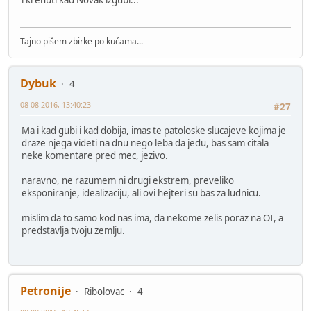
i krenuti kad Novak izgubi...
Tajno pišem zbirke po kućama...
Dybuk
4
08-08-2016, 13:40:23
#27
Ma i kad gubi i kad dobija, imas te patoloske slucajeve kojima je
draze njega videti na dnu nego leba da jedu, bas sam citala
neke komentare pred mec, jezivo.
naravno, ne razumem ni drugi ekstrem, preveliko
eksponiranje, idealizaciju, ali ovi hejteri su bas za ludnicu.
mislim da to samo kod nas ima, da nekome zelis poraz na OI, a
predstavlja tvoju zemlju.
Petronije
Ribolovac
4