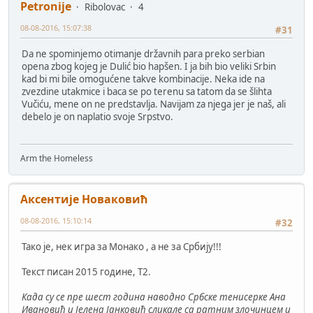
Petronije
Ribolovac
4
08-08-2016, 15:07:38
#31
Da ne spominjemo otimanje državnih para preko serbian
opena zbog kojeg je Dulić bio hapšen. I ja bih bio veliki Srbin
kad bi mi bile omogućene takve kombinacije. Neka ide na
zvezdine utakmice i baca se po terenu sa tatom da se šlihta
Vučiću, mene on ne predstavlja. Navijam za njega jer je naš, ali
debelo je on naplatio svoje Srpstvo.
Arm the Homeless
Аксентије Новаковић
08-08-2016, 15:10:14
#32
Тако је, нек игра за Монако , а не за Србију!!!
Текст писан 2015 године, Т2.
Када су се пре шест година наводно Србске тенисерке Ана
Ивановић и Јелена Јанковић сликале са ратним злочинцем и