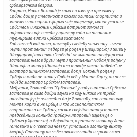
србомрзачком багром.
Заправо, Новак Ђоковић је само по имену и презимену
Србин, док је у стварности космополитски спортиста и
манекен спонзорских фирми чије лицемерје, манипулисање
Србством и лажним Србским патриотизмом се
најпластичније огледа у примеру када на тениским
турнирима витла Србском заставом.
Кад сам већ код тога, поменућу следећу чињеницу - његов
"љути противник" Федерер је рођен у Швајцарској и живи у
Швајцарској али након "победа" не млатара швајцарском
заставом; његов други "љути противник" Надал је рођен у
Шпанији и живи у Шпанији али такође након "победа" не
млатара шпанском заставом; док је Ђоковић рођен у
Србији и мада не живи у Србији већ у Монте Карлу, он после
победа млатара Србском заставом.
Међутим, Ђоковићево "Србовање" у виду витлања Србском
заставом је само добра глума на коју никако не треба
наседати јер је очигледно да је Ђоковићу, као становнику
Монте Карла а не Србије и као космополитском
спортисти а не Србину, сасвим свеједно шта усташка
председница Колинда Грабар-Китаровић изјављује о
Србима у Хрватској, о Војводини, о ратном злочинцу Анте
Готовини и о "светом човеку" усташком злочинцу викару
Алојзију Степинцу па се без икаквог стида и срама слика