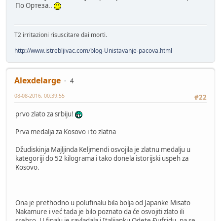
По Ортеза..
T2 irritazioni risuscitare dai morti.
http://www.istrebljivac.com/blog-Unistavanje-pacova.html
Alexdelarge
4
08-08-2016, 00:39:55
#22
prvo zlato za srbiju!
Prva medalja za Kosovo i to zlatna
Džudiskinja Majljinda Keljmendi osvojila je zlatnu medalju u
kategoriji do 52 kilograma i tako donela istorijski uspeh za
Kosovo.
Ona je prethodno u polufinalu bila bolja od Japanke Misato
Nakamure i već tada je bilo poznato da će osvojiti zlato ili
srebro. U finalu je savladala i Italijanku Odete Đufridu, pa se