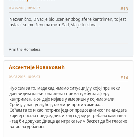
06-08-2016, 18:02:57
#13
Nezvanično, Divac je bio ucenjen zbog afere kantrimen, to jest
ostavili su mu ženu na miru. Sad, šta je tu istina...
Arm the Homeless
Аксентије Новаковић
06-08-2016, 18:08:03
#14
Чуо сам за то, мада сад имамо ситуацију у којој пре неки
дан видим да његова жена спрема тужбу за аферу
кантримен, а он даје изјаве у америци у којима жали
Србију у наступајућој утакмици против амера...
Сећам га се и као потрчка једног председничког кандидата
који еј постао председник и кад год му је требала кампања
- тад би довукао Дивца да игра са њим баскет да би гласаче
ватао на урбаност.