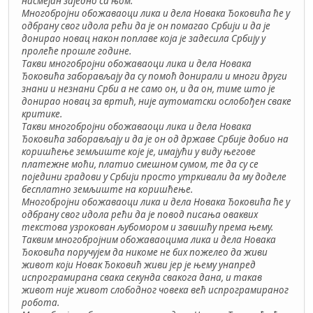
насмејан заједно са њом.
Многобројни обожаваоци лика и дела Новака Ђоковића ће у
одбрану свог идола рећи да је он помагао Србији и да је
донирао новац након поплаве која је задесила Србију у
пролеће прошле године.
Такви многобројни обожаваоци лика и дела Новака
Ђоковића заборављају да су помоћ донирали и многи други
знани и незнани Срби а не само он, и да он, тиме што је
донирао новац за вртић, није аутоматски ослобођен сваке
критике.
Такви многобројни обожаваоци лика и дела Новака
Ђоковића заборављају и да је он од државе Србије добио на
коришћење земљиште које је, имајући у виду његове
платежне моћи, платио смешном сумом, те да су се
поједини градови у Србији просто утркивали да му доделе
бесплатно земљиште на коришћење.
Многобројни обожаваоци лика и дела Новака Ђоковића ће у
одбрану свог идола рећи да је повод писања оваквих
текстова узрокован љубомором и завишћу према њему.
Таквим многобројним обожаваоцима лика и дела Новака
Ђоковића поручујем да никоме не бих пожелео да живи
живот који Новак Ђоковић живи јер је њему унапред
испрограмирана свака секунда свакога дана, и такав
живот није живот слободног човека већ испрограмираног
робота.