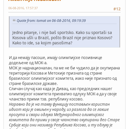
06-08-2016, 17:57:37
#12
Quote from: tomat on 06-08-2016, 09:19:39
Jedno pitanje, i nije baš sportsko. Kako su sportaši sa
Kosova ušli u Brazil, pošto Brazil nije priznao Kosovo?
Kako to ide, sa kojim pasošima?
И да немају пасоше, имају олимпијске позивнице
додељене од МОК-а.
МОК је наднационалан, па ме не би чудило да је окупирана
територија Косова и Метохије призната од стране
бразилског олимпијског комитета, иако није признато од
стране бразилске државе.
Сличан случај као када је Дивац, као председник нашег
олимпијског комитета прихватио одлуку МОК-а да у своје
чланство прими тзв. републику косово.
Наравно да је на такву функцију постављен користан
идиот који је омиљен у народу, из разлога да се лакше
прогута и свари одлука Међународног олимпијског
комитета да прими у своје чланство окупирани део Старе
Србије који они називају Република Косово, и ту одлуку је