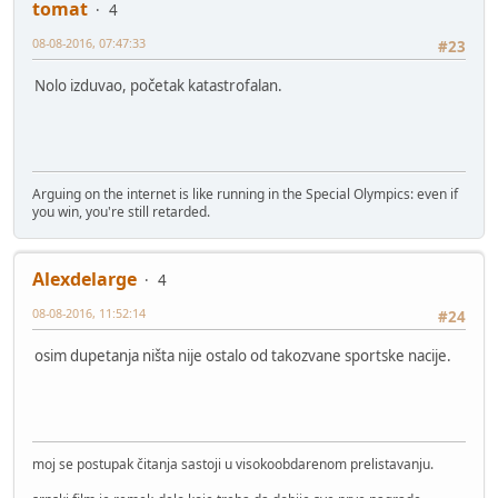
tomat
4
08-08-2016, 07:47:33
#23
Nolo izduvao, početak katastrofalan.
Arguing on the internet is like running in the Special Olympics: even if
you win, you're still retarded.
Alexdelarge
4
08-08-2016, 11:52:14
#24
osim dupetanja ništa nije ostalo od takozvane sportske nacije.
moj se postupak čitanja sastoji u visokoobdarenom prelistavanju.