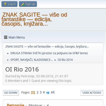
Log in
Sign up
ZNAK SAGITE — više od
fantastike — edicija,
časopis, knjižara...
Main Menu
ZNAK SAGITE — više od fantastike — edicija, časopis, knjižara...
DRUGA STRANA SVETA (prostor za potpuno ne-SF&F teme)
►
SPORT, NAVIJAČI, KLADIONICE...
OI Rio 2016
►
►
OI Rio 2016
Started by Petronije, 02-08-2016, 21:41:07
0 Members and 1 Guest are viewing this topic.
2
3
4
All
Pages
1
GO DOWN
USER ACTIONS
Petronije
Ribolovac
4