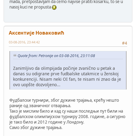
mada, pretpostavljam da cemo najvise pratiti kosarku, to se u
nasoj kuci ne propusta
Аксентије Новаковић
03-08-2016, 23:44:42
#4
Quote from: Petronije on 03-08-2016, 23:11:08
Zanimljivo da olimpijada počinje zvanično u petak a
danas su odigrane prve fudbalske utakmice u ženskoj
konkurenciji. Nisam neki OI fan, te nisam ni znao da je
ovo uopšte dozvoljeno...
Фудбалски турнири, због дужине трајања, крећу нешто
раније од званичног отварања.
Тако је мислим било и кад су наши последњи пут били на
фудбалском олимпијском турниру 2008. године, а сигурно
је тако било и 2012 године у Лондону.
Само због дужине трајања.