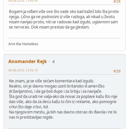
08-08-2016, 13:45:56
#28
Bogami ja viđam više ove što vade oko kad kažeš bilo šta protiv
njega. Lično ga ne podnosim iz više razloga, ali nikad u životu
nisam navijao protiv, niti se radovao kad izgubi, uglavnom sam
se nervirao. Dok nisam prestao da ga gledam.
Arm the Homeless
Anomander Rejk
4
08-08-2016, 13:56:19
#29
Ne znam, ja se više sećam komentara kad izgubi.
Realno, on je davno mogao uzeti britansko ili američko
državljanstvo, i da ga boli dupe i za Srbiju i za navijače.
Šta god da uradi ne valja-ako da novac za poplave kažu što nije
dao više, ako da za decu kažu to čini iz reklame, ako pomogne
crkvi što daje crkvi, itd.
Na njegovom mestu, ja bih nas davno oterao do đavola i ne bi
nas ni predstavljao nigde.