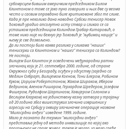
србомрсцем бившим америчким председником Билом
Клинтоном о томе се јако пуно говорило и њих две су веома
често и сасвим оправдано биле критиковане због те слике.
Када је пре неколико дана наводно Србски тенисер Новак
Ђоковић урадио апсолутно исту ствар и сликао се са
усташком председницом Колиндом Грабар-Китаровић, о
томе нико није ни бекнуо јер Ђоковић је "љубимац нације" и
њему је све дозвољено.
Да ли постоји било каква разлика у сликама "наших"
тенисерки са Клинтоном и "нашег" тенисера са Колиндом?
Не постоји.
Вилијем Бил Клинтон је осведочени међународни ратни
злочинац који је 21. септембра 2000. године, од стране
Окружног суда у Београду, осуђен у одсуству (заједно са
Медлин Олбрајт, Вилијемом Коеном, Тони Блером, Робином
Куком, Џорџом Робертстоном, Жаком Шираком, Ибером
Ведрином, Аленом Ришаром, Герхардом Шредером, Јозефом
Фишером, Рудолфом Шарпингом, Хавијером Солоном и
Веслијем Кларком) на јединствену казну затвора у трајању
од 20 година због вишеструких злочина извршених у
агресији на Србију у оквиру злочиначке операције назване
"Милосрдни анђео" изведене 1999. године.
Мало је познато да термин "милосрдни анђео"
представља једну од метода инквизиције по којој ако
прогоњеног не спале живог, такав је могао, уз мало среће,