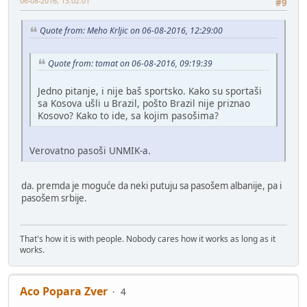
06-08-2016, 13:02:01
#9
Quote from: Meho Krljic on 06-08-2016, 12:29:00
Quote from: tomat on 06-08-2016, 09:19:39
Jedno pitanje, i nije baš sportsko. Kako su sportaši
sa Kosova ušli u Brazil, pošto Brazil nije priznao
Kosovo? Kako to ide, sa kojim pasošima?
Verovatno pasoši UNMIK-a.
da. premda je moguće da neki putuju sa pasošem albanije, pa i
pasošem srbije.
That's how it is with people. Nobody cares how it works as long as it
works.
Aco Popara Zver
4