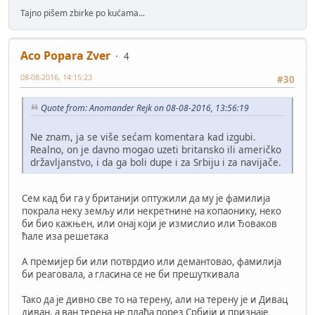
Tajno pišem zbirke po kućama...
Aco Popara Zver
4
08-08-2016, 14:15:23
#30
Quote from: Anomander Rejk on 08-08-2016, 13:56:19
Ne znam, ja se više sećam komentara kad izgubi.
Realno, on je davno mogao uzeti britansko ili američko
državljanstvo, i da ga boli dupe i za Srbiju i za navijače.
Сем кад би га у британији оптужили да му је фамилија
покрала неку земљу или некретнине на копаонику, неко
би био кажњен, или онај који је измислио или Ђоваков
ћале иза решетака
А премијер би или потврдио или демантовао, фамилија
би реаговала, а гласина се не би прешуткивала
Тако да је дивно све то на терену, али на терену је и Дивац
диван, а ван терена не плаћа порез Србији и признаје