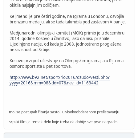
okitila najsjajnijim odličjem.
Keljmendi je pre četiri godine, na Igrama u Londonu, osvojila
bronzanu medalju, ali se tada takmičila pod zastavom Albanije.
Medjunarodni olimpijski komitet (MOK) primio je u decembru
2014. godine Kosovo u članstvo, iako ga nisu priznale
Ujedinjene nacije, od kada je 2008. jednostrano proglašena
nezavisnost od Srbije.
Kosovo prvi put učestvuje na Olimpijskim igrama, a u Riju ima
osmoro sportista u pet sportova.
http://www.b92.net/sport/rio2016/dzudo/vesti.php?
yyyy=2016&mm=08&dd=07&nav_id=1163442
moj se postupak čitanja sastoji u visokoobdarenom prelistavanju.
srpski film je remek-delo koje treba da dobije sve prve nagrade.