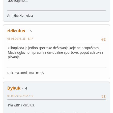
dozvoljeno...
Arm the Homeless
ridiculus
5
03-08-2016, 23:18:17
#2
Olimpijada je jedino sportsko dešavanje koje ne propuštam.
Mada uglavnom pratim individualne sportove, poput atletike i
plivanja.
Dok ima smrti, ima i nade.
Dybuk
4
03-08-2016, 23:20:16
#3
I'm with ridiculus.