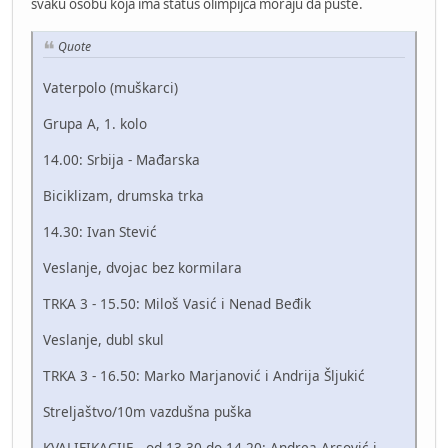
svaku osobu koja ima status olimpijca moraju da puste.
Quote
Vaterpolo (muškarci)
Grupa A, 1. kolo
14.00: Srbija - Mađarska
Biciklizam, drumska trka
14.30: Ivan Stević
Veslanje, dvojac bez kormilara
TRKA 3 - 15.50: Miloš Vasić i Nenad Beđik
Veslanje, dubl skul
TRKA 3 - 16.50: Marko Marjanović i Andrija Šljukić
Streljaštvo/10m vazdušna puška
KVALIFIKACIJE - od 13.30 do 14.20: Andrea Arsović i