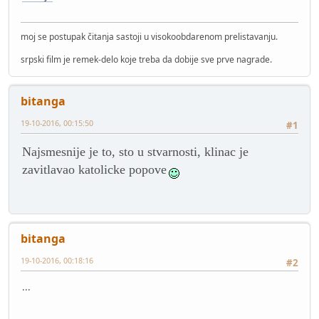
moj se postupak čitanja sastoji u visokoobdarenom prelistavanju.
srpski film je remek-delo koje treba da dobije sve prve nagrade.
bitanga
19-10-2016, 00:15:50
#1
Najsmesnije je to, sto u stvarnosti, klinac je
zavitlavao katolicke popove
bitanga
19-10-2016, 00:18:16
#2
...