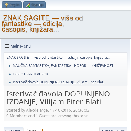
Log in
Sign up
ZNAK SAGITE — više od
fantastike — edicija,
časopis, knjižara...
Main Menu
ZNAK SAGITE — više od fantastike — edicija, časopis, knjižara...
NAUČNA FANTASTIKA, FANTASTIKA i HOROR — KNJIŽEVNOST
►
Dela STRANIH autora
►
Isterivač đavola DOPUNJENO IZDANJE, Vilijam Piter Blati
►
Isterivač đavola DOPUNJENO
IZDANJE, Vilijam Piter Blati
Started by Alexdelarge, 17-10-2016, 20:36:03
0 Members and 1 Guest are viewing this topic.
Pages
1
GO DOWN
USER ACTIONS