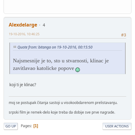
Alexdelarge
4
19-10-2016, 10:46:25
#3
Quote from: bitanga on 19-10-2016, 00:15:50
Najsmesnije je to, sto u stvarnosti, klinac je
zavitlavao katolicke popove
koji ti je klinac?
moj se postupak čitanja sastoji u visokoobdarenom prelistavanju.
srpski film je remek-delo koje treba da dobije sve prve nagrade.
Pages
1
GO UP
USER ACTIONS