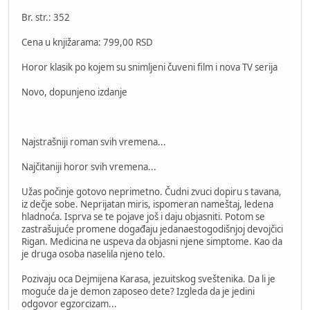
Br. str.: 352
Cena u knjižarama: 799,00 RSD
Horor klasik po kojem su snimljeni čuveni film i nova TV serija
Novo, dopunjeno izdanje
Najstrašniji roman svih vremena...
Najčitaniji horor svih vremena...
Užas počinje gotovo neprimetno. Čudni zvuci dopiru s tavana,
iz dečje sobe. Neprijatan miris, ispomeran nameštaj, ledena
hladnoća. Isprva se te pojave još i daju objasniti. Potom se
zastrašujuće promene događaju jedanaestogodišnjoj devojčici
Rigan. Medicina ne uspeva da objasni njene simptome. Kao da
je druga osoba naselila njeno telo.
Pozivaju oca Dejmijena Karasa, jezuitskog sveštenika. Da li je
moguće da je demon zaposeo dete? Izgleda da je jedini
odgovor egzorcizam...