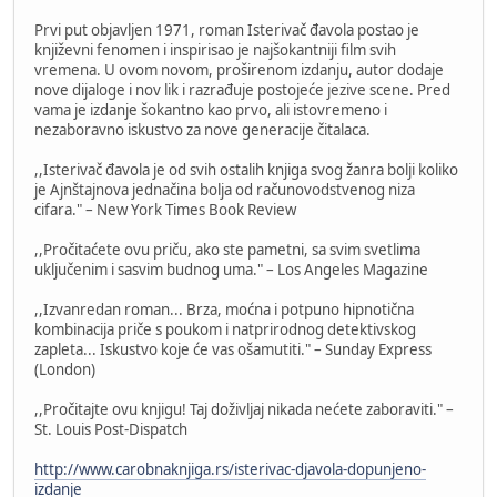
Prvi put objavljen 1971, roman Isterivač đavola postao je
književni fenomen i inspirisao je najšokantniji film svih
vremena. U ovom novom, proširenom izdanju, autor dodaje
nove dijaloge i nov lik i razrađuje postojeće jezive scene. Pred
vama je izdanje šokantno kao prvo, ali istovremeno i
nezaboravno iskustvo za nove generacije čitalaca.
,,Isterivač đavola je od svih ostalih knjiga svog žanra bolji koliko
je Ajnštajnova jednačina bolja od računovodstvenog niza
cifara." – New York Times Book Review
,,Pročitaćete ovu priču, ako ste pametni, sa svim svetlima
uključenim i sasvim budnog uma." – Los Angeles Magazine
,,Izvanredan roman... Brza, moćna i potpuno hipnotična
kombinacija priče s poukom i natprirodnog detektivskog
zapleta... Iskustvo koje će vas ošamutiti." – Sunday Express
(London)
,,Pročitajte ovu knjigu! Taj doživljaj nikada nećete zaboraviti." –
St. Louis Post-Dispatch
http://www.carobnaknjiga.rs/isterivac-djavola-dopunjeno-
izdanje