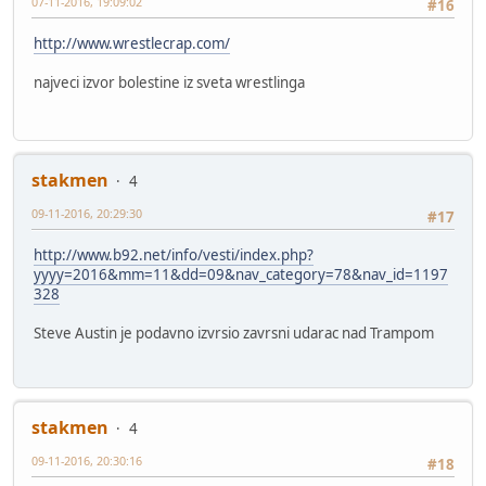
07-11-2016, 19:09:02
#16
http://www.wrestlecrap.com/
najveci izvor bolestine iz sveta wrestlinga
stakmen
4
09-11-2016, 20:29:30
#17
http://www.b92.net/info/vesti/index.php?
yyyy=2016&mm=11&dd=09&nav_category=78&nav_id=1197
328
Steve Austin je podavno izvrsio zavrsni udarac nad Trampom
stakmen
4
09-11-2016, 20:30:16
#18