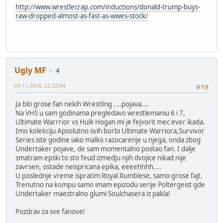
http://www.wrestlecrap.com/inductions/donald-trump-buys-
raw-dropped-almost-as-fast-as-wwes-stock/
Ugly MF
4
09-11-2016, 22:22:04
#19
Ja biti grose fan nekih Wrestling ....pojava....
Na VHS u sam godinama pregledavo wrestlemaniu 6 i 7,
Ultimate Warrrior vs Hulk Hogan mi je fejvorit mec ever ikada.
Imo kolekciju Apsolutno svih borbi Ultimate Warriora,Survivor
Series iste godine iako malko razocarenje u njega, onda zbog
Undertaker pojave, de sam momentalno postao fan. I dalje
smatram epski to sto feud izmedju njih dvojice nikad nije
zavrsen, ostade neispricana epika, eeeehhhh....
U poslednje vreme ispratim Royal Rumblese, samo grose fajt.
Trenutno na kompu samo imam epizodu serije Poltergeist gde
Undertaker maestralno glumi Soulchasera iz pakla!
Pozdrav za sve fanove!