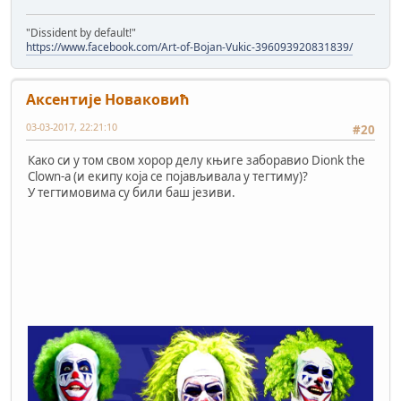
"Dissident by default!"
https://www.facebook.com/Art-of-Bojan-Vukic-396093920831839/
Аксентије Новаковић
03-03-2017, 22:21:10
#20
Како си у том свом хорор делу књиге заборавио Dionk the
Clown-a (и екипу која се појављивала у тегтиму)?
У тегтимовима су били баш језиви.