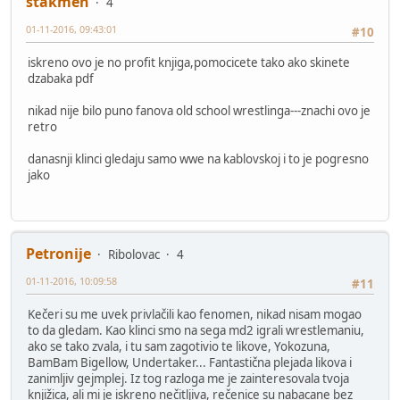
stakmen
4
01-11-2016, 09:43:01
#10
iskreno ovo je no profit knjiga,pomocicete tako ako skinete
dzabaka pdf
nikad nije bilo puno fanova old school wrestlinga---znachi ovo je
retro
danasnji klinci gledaju samo wwe na kablovskoj i to je pogresno
jako
Petronije
Ribolovac
4
01-11-2016, 10:09:58
#11
Kečeri su me uvek privlačili kao fenomen, nikad nisam mogao
to da gledam. Kao klinci smo na sega md2 igrali wrestlemaniu,
ako se tako zvala, i tu sam zagotivio te likove, Yokozuna,
BamBam Bigellow, Undertaker... Fantastična plejada likova i
zanimljiv gejmplej. Iz tog razloga me je zainteresovala tvoja
knjižica, ali mi je iskreno nečitljiva, rečenice su nabacane bez