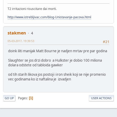
T2 irritazioni risuscitare dai morti.
http://www.istrebljivac.com/blog-Unistavanje-pacova.html
stakmen
4
05-03-2017, 19:39:53
#21
doink iliti manijak Matt Bourne je nadjen mrtav pre par godina
Slaughter se jos drzi dobro a Hulkster je dobio 100 miliona
dolara odstete od tabloida gawker
od tih starih likova jos postoji i iron sheik koji se nije promenio
vec godinama ko iz naftalina je izvadjen
Pages
1
GO UP
USER ACTIONS