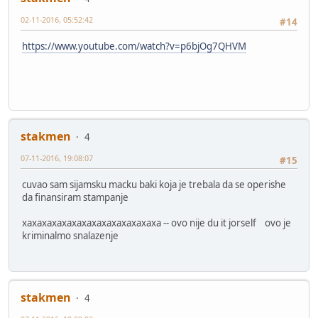
02-11-2016, 05:52:42
#14
https://www.youtube.com/watch?v=p6bjOg7QHVM
stakmen
4
07-11-2016, 19:08:07
#15
cuvao sam sijamsku macku baki koja je trebala da se operishe
da finansiram stampanje
xaxaxaxaxaxaxaxaxaxaxaxaxaxa -- ovo nije du it jorself ovo je
kriminalmo snalazenje
stakmen
4