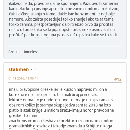
ikakvog reda, pravopis da ne spominjem. Pazi, ovo ti zameram
kao neko koga pisanje apsolutno ne zanima, niti imam ikakvog,
čak i laičkog znanja o tome, dakle kao konzument, iz najbolje
namere. Ako zaista poseduješ toliko znanje i ako te ta tema
toliko zanima, pretpostavljam da bi trebao prvo da pročitaš
nešto o tome kako se knjiga uopšte piše, neke osnove, ili da
pročitaš par knjiga tog tipa pa da vidiš u praksi kako se to radi.
Arm the Homeless
stakmen
4
01-11-2016, 11:06:41
#12
imaju pravopisne greske jer je kucach napravio milion a
korekture nije bilo jer je to bio mali broj primeraka
lekture nema--to je underground i nema je u knjizarama--s
obzirom koliko je stampa skupa jedva sam te 2013 na leto
platio izlazak knjige u malom tirazu--imaju horor pravopisne
greske i to znam
znachi nisam imao kesha za korekturu i znam da ima milion
gramatichkih gresaka a i takodje znam da u Srbiji to nikoga