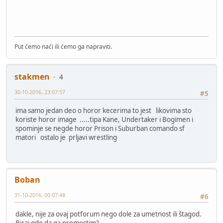
Put ćemo naći ili ćemo ga napraviti.
stakmen
4
30-10-2016, 23:07:57
#5
ima samo jedan deo o horor kecerima to jest likovima sto
koriste horor image .....tipa Kane, Undertaker i Bogimen i
spominje se negde horor Prison i Suburban comando sf
matori ostalo je prljavi wrestling
Boban
31-10-2016, 00:07:48
#6
dakle, nije za ovaj potforum nego dole za umetnost ili štagod.
Biraj gde da ga premestim?