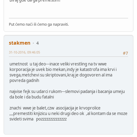
Put ćemo naći ili ćemo ga napraviti.
stakmen
4
31-10-2016, 09:46:05
#7
umetnost u taj deo---inace veliki vrestling na tv wwe
korporacija je uvek bio mekan,indy je katastrofa ima krvi i
svega,metchevi su skriptovani,kraj je dogovoren al ima
povreda gadnih
najvise fejk su udarci rukom---slemovi padanja i bacanja umeju
da bole i da budu fatalni
znachi wwe je balet,czw asocijacija je krvoprolice
,,,premestiti knjizicu u neki drugi deo ok ,al kontam da se moze
svideti svima pozzzzzzzzzzzzzz