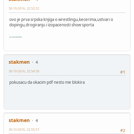
30-10-2016, 22:52:22
ovo je prva srpska knjiga o wrestlingu,kecerima,ustvari o
dopingu,drogiranju i izopacenosti show sporta
https://ulozto.net/!4J8fsTue/wrestling-pdf
stakmen
4
30-10-2016, 22:54:30
#1
pokusacu da okacim pdf nesto me blokira
stakmen
4
30-10-2016, 22:55:57
#2