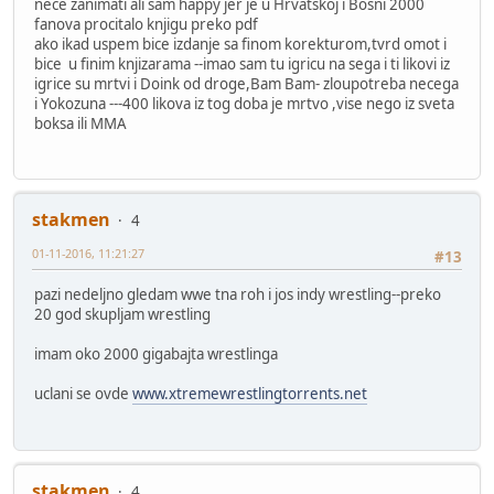
nece zanimati ali sam happy jer je u Hrvatskoj i Bosni 2000
fanova procitalo knjigu preko pdf
ako ikad uspem bice izdanje sa finom korekturom,tvrd omot i
bice u finim knjizarama --imao sam tu igricu na sega i ti likovi iz
igrice su mrtvi i Doink od droge,Bam Bam- zloupotreba necega
i Yokozuna ---400 likova iz tog doba je mrtvo ,vise nego iz sveta
boksa ili MMA
stakmen
4
01-11-2016, 11:21:27
#13
pazi nedeljno gledam wwe tna roh i jos indy wrestling--preko
20 god skupljam wrestling
imam oko 2000 gigabajta wrestlinga
uclani se ovde
www.xtremewrestlingtorrents.net
stakmen
4