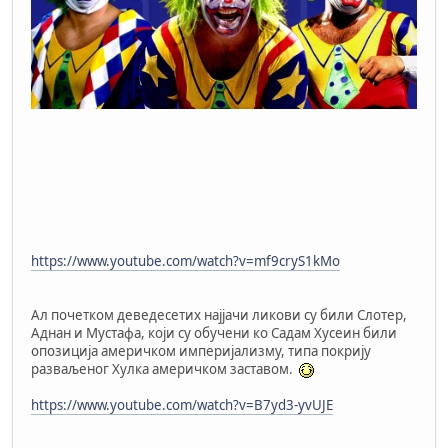
https://www.youtube.com/watch?v=mf9cryS1kMo
Ал почетком деведесетих најјачи ликови су били Слотер,
Аднан и Мустафа, који су обучени ко Садам Хусеин били
опозиција америчком империјализму, типа покрију
разваљеног Хулка америчком заставом.
https://www.youtube.com/watch?v=B7yd3-yvUJE