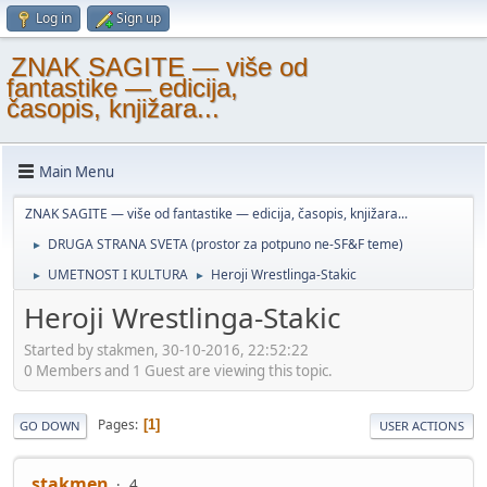
Log in
Sign up
ZNAK SAGITE — više od
fantastike — edicija,
časopis, knjižara...
Main Menu
ZNAK SAGITE — više od fantastike — edicija, časopis, knjižara...
DRUGA STRANA SVETA (prostor za potpuno ne-SF&F teme)
►
UMETNOST I KULTURA
Heroji Wrestlinga-Stakic
►
►
Heroji Wrestlinga-Stakic
Started by stakmen, 30-10-2016, 22:52:22
0 Members and 1 Guest are viewing this topic.
Pages
1
GO DOWN
USER ACTIONS
stakmen
4