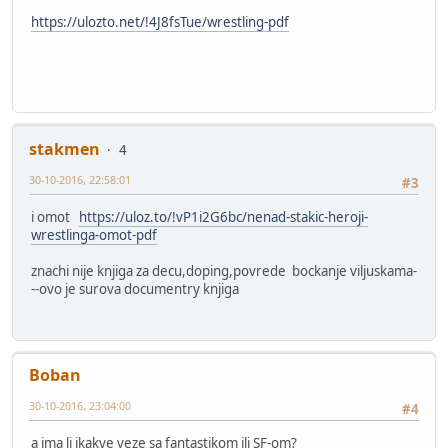
https://ulozto.net/!4J8fsTue/wrestling-pdf
stakmen
4
30-10-2016, 22:58:01
#3
i omot
https://uloz.to/!vP1i2G6bc/nenad-stakic-heroji-
wrestlinga-omot-pdf
znachi nije knjiga za decu,doping,povrede bockanje viljuskama-
--ovo je surova documentry knjiga
Boban
30-10-2016, 23:04:00
#4
a ima li ikakve veze sa fantastikom ili SF-om?