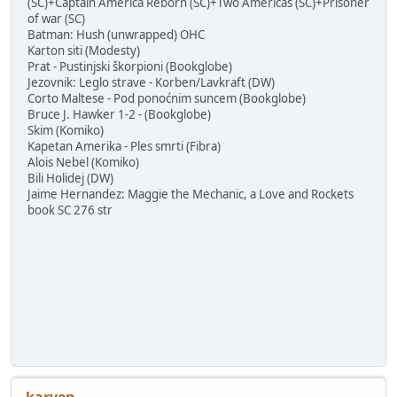
(SC)+Captain America Reborn (SC)+Two Americas (SC)+Prisoner
of war (SC)
Batman: Hush (unwrapped) OHC
Karton siti (Modesty)
Prat - Pustinjski škorpioni (Bookglobe)
Jezovnik: Leglo strave - Korben/Lavkraft (DW)
Corto Maltese - Pod ponoćnim suncem (Bookglobe)
Bruce J. Hawker 1-2 - (Bookglobe)
Skim (Komiko)
Kapetan Amerika - Ples smrti (Fibra)
Alois Nebel (Komiko)
Bili Holidej (DW)
Jaime Hernandez: Maggie the Mechanic, a Love and Rockets
book SC 276 str