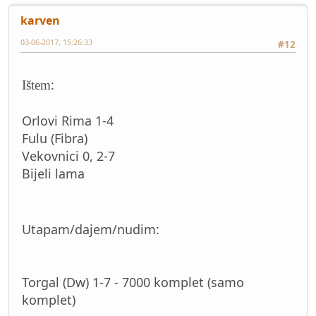
karven
03-06-2017, 15:26:33
#12
:
Ištem
Orlovi Rima 1-4
Fulu (Fibra)
Vekovnici 0, 2-7
Bijeli lama
Utapam/dajem/nudim:
Torgal (Dw) 1-7 - 7000 komplet (samo
komplet)