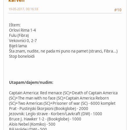
karven
19-05-2017, 00:16:33
#10
Ištem:
Orlovi Rima 1-4
Fulu (Fibra)
Vekovnici 0, 2-7
Bijeli lama
Šta znam, nudite, ne pada mi puno na pamet (stranci, Fibra...)
Stop boneloidi
Utapam/dajem/nudim:
Captain America: Red menace (SC)+Death of Captain America
(SC)+The man with no face (SC)+Captain America Reborn
(SC)+Two Americas (SC)+Prisoner of war (SC) - 6000 komplet
Prat - Pustinjski škorpioni (Bookglobe) - 2000
Jezovnik: Leglo strave - Korben/Lavkraft (DW) - 1000
Bruce J. Hawker 1-2 - (Bookglobe) - 1000
Alois Nebel (Komiko) - 500
Bili Holidej (DW) - 500