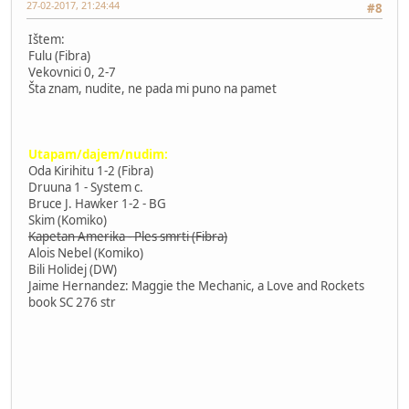
27-02-2017, 21:24:44
#8
Ištem:
Fulu (Fibra)
Vekovnici 0, 2-7
Šta znam, nudite, ne pada mi puno na pamet
Utapam/dajem/nudim:
Oda Kirihitu 1-2 (Fibra)
Druuna 1 - System c.
Bruce J. Hawker 1-2 - BG
Skim (Komiko)
Kapetan Amerika - Ples smrti (Fibra)
Alois Nebel (Komiko)
Bili Holidej (DW)
Jaime Hernandez: Maggie the Mechanic, a Love and Rockets
book SC 276 str