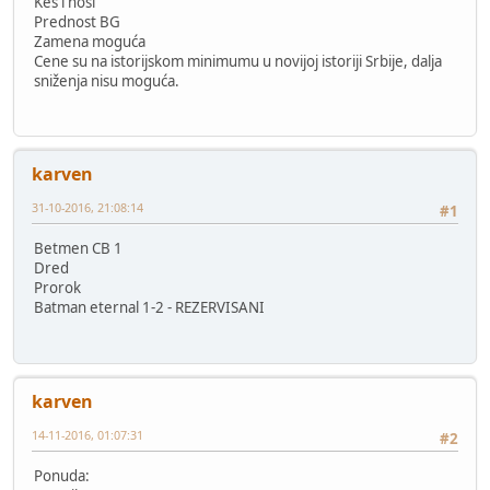
Keš i nosi
Prednost BG
Zamena moguća
Cene su na istorijskom minimumu u novijoj istoriji Srbije, dalja
sniženja nisu moguća.
karven
31-10-2016, 21:08:14
#1
Betmen CB 1
Dred
Prorok
Batman eternal 1-2 - REZERVISANI
karven
14-11-2016, 01:07:31
#2
Ponuda: