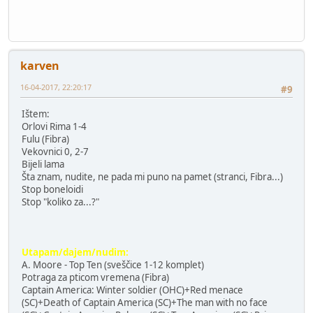
karven
16-04-2017, 22:20:17
#9
Ištem:
Orlovi Rima 1-4
Fulu (Fibra)
Vekovnici 0, 2-7
Bijeli lama
Šta znam, nudite, ne pada mi puno na pamet (stranci, Fibra...)
Stop boneloidi
Stop "koliko za...?"
Utapam/dajem/nudim:
A. Moore - Top Ten (sveščice 1-12 komplet)
Potraga za pticom vremena (Fibra)
Captain America: Winter soldier (OHC)+Red menace
(SC)+Death of Captain America (SC)+The man with no face