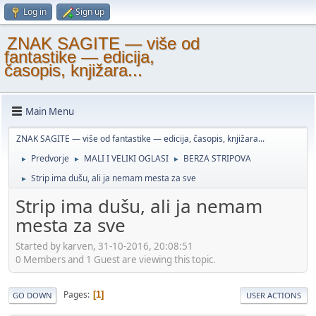
Log in
Sign up
ZNAK SAGITE — više od
fantastike — edicija,
časopis, knjižara...
Main Menu
ZNAK SAGITE — više od fantastike — edicija, časopis, knjižara...
Predvorje
MALI I VELIKI OGLASI
BERZA STRIPOVA
►
►
►
Strip ima dušu, ali ja nemam mesta za sve
►
Strip ima dušu, ali ja nemam
mesta za sve
Started by karven, 31-10-2016, 20:08:51
0 Members and 1 Guest are viewing this topic.
Pages
1
GO DOWN
USER ACTIONS