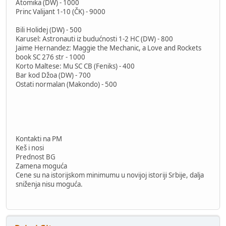
Atomika (DW) - 1000
Princ Valijant 1-10 (ČK) - 9000
Bili Holidej (DW) - 500
Karusel: Astronauti iz budućnosti 1-2 HC (DW) - 800
Jaime Hernandez: Maggie the Mechanic, a Love and Rockets
book SC 276 str - 1000
Korto Maltese: Mu SC CB (Feniks) - 400
Bar kod Džoa (DW) - 700
Ostati normalan (Makondo) - 500
Kontakti na PM
Keš i nosi
Prednost BG
Zamena moguća
Cene su na istorijskom minimumu u novijoj istoriji Srbije, dalja
sniženja nisu moguća.