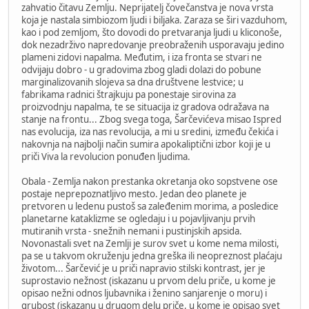
zahvatio čitavu Zemlju. Neprijatelj čovečanstva je nova vrsta
koja je nastala simbiozom ljudi i biljaka. Zaraza se širi vazduhom,
kao i pod zemljom, što dovodi do pretvaranja ljudi u kliconoše,
dok nezadrživo napredovanje preobraženih usporavaju jedino
plameni zidovi napalma. Međutim, i iza fronta se stvari ne
odvijaju dobro - u gradovima zbog gladi dolazi do pobune
marginalizovanih slojeva sa dna društvene lestvice; u
fabrikama radnici štrajkuju pa ponestaje sirovina za
proizvodnju napalma, te se situacija iz gradova odražava na
stanje na frontu... Zbog svega toga, Šarčevićeva misao Ispred
nas evolucija, iza nas revolucija, a mi u sredini, između čekića i
nakovnja na najbolji način sumira apokaliptični izbor koji je u
priči Viva la revolucion ponuđen ljudima.
Obala - Zemlja nakon prestanka okretanja oko sopstvene ose
postaje neprepoznatljivo mesto. Jedan deo planete je
pretvoren u ledenu pustoš sa zaleđenim morima, a posledice
planetarne kataklizme se ogledaju i u pojavljivanju prvih
mutiranih vrsta - snežnih nemani i pustinjskih apsida.
Novonastali svet na Zemlji je surov svet u kome nema milosti,
pa se u takvom okruženju jedna greška ili neopreznost plaćaju
životom... Šarčević je u priči napravio stilski kontrast, jer je
suprostavio nežnost (iskazanu u prvom delu priče, u kome je
opisao nežni odnos ljubavnika i ženino sanjarenje o moru) i
grubost (iskazanu u drugom delu priče, u kome je opisao svet