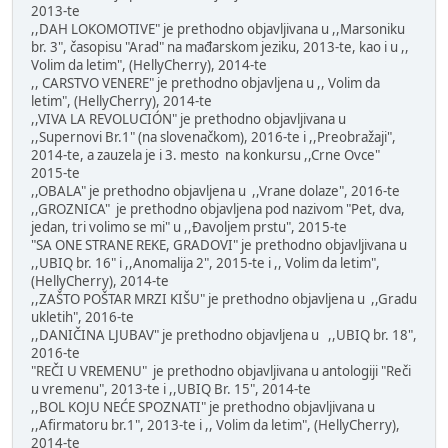
2013-te
,,DAH LOKOMOTIVE" je prethodno objavljivana u ,,Marsoniku
br. 3", časopisu "Arad" na mađarskom jeziku, 2013-te, kao i u ,,
Volim da letim", (HellyCherry), 2014-te
,, CARSTVO VENERE" je prethodno objavljena u ,, Volim da
letim", (HellyCherry), 2014-te
,,VIVA LA REVOLUCIÓN" je prethodno objavljivana u
,,Supernovi Br.1" (na slovenačkom), 2016-te i ,,Preobražaji",
2014-te, a zauzela je i 3. mesto na konkursu ,,Crne Ovce"
2015-te
,,OBALA" je prethodno objavljena u ,,Vrane dolaze", 2016-te
,,GROZNICA" je prethodno objavljena pod nazivom "Pet, dva,
jedan, tri volimo se mi" u ,,Đavoljem prstu", 2015-te
"SA ONE STRANE REKE, GRADOVI" je prethodno objavljivana u
,,UBIQ br. 16" i ,,Anomalija 2", 2015-te i ,, Volim da letim",
(HellyCherry), 2014-te
,,ZAŠTO POŠTAR MRZI KIŠU" je prethodno objavljena u ,,Gradu
ukletih", 2016-te
,,DANIČINA LJUBAV" je prethodno objavljena u ,,UBIQ br. 18",
2016-te
"REČI U VREMENU" je prethodno objavljivana u antologiji "Reči
u vremenu", 2013-te i ,,UBIQ Br. 15", 2014-te
,,BOL KOJU NEĆE SPOZNATI" je prethodno objavljivana u
,,Afirmatoru br.1", 2013-te i ,, Volim da letim", (HellyCherry),
2014-te