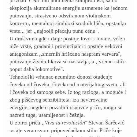
priznati"? Na tom putu nema kompromisa, samo
eksplozija akumulirane energije usmerene ka jednom
putovanju, strastveno odsviranom violinskom
koncertu, mentalnoj simbiozi srodnih bića, opstanku
vrste... jer ,,najbolji plaćaju punu cenu".
U društvima gde i dalje postoje lovci i lovine, više i
niže vrste, građani i provincijalci i opstaje vekovni
antagonizam ,,smernih hrišćana naspram varvara",
putovanje života likova se nastavlja, a ,,vreme ističe
poput daha lokomotive".
Tehnološki vrhunac neumitno donosi otuđenje
čoveka od čoveka, čoveka od materijalnog sveta, ali
i čoveka od samoga sebe. Iz tog razloga, a moguće i
zbog piščevog senzibiliteta, iza neverovatne
energije, negde u pozadini osnovne priče, mogu se
nazreti tuga, usamljenost i čežnja.
U zbirci priča ,,
Viva la revolución
" Stevan Šarčević
ostaje veran svom pripovedačkom stilu. Priče koje