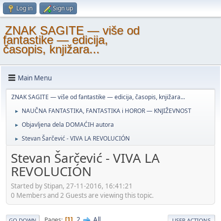
Log in
Sign up
ZNAK SAGITE — više od
fantastike — edicija,
časopis, knjižara...
Main Menu
ZNAK SAGITE — više od fantastike — edicija, časopis, knjižara...
NAUČNA FANTASTIKA, FANTASTIKA i HOROR — KNJIŽEVNOST
►
Objavljena dela DOMAĆIH autora
►
Stevan Šarčević - VIVA LA REVOLUCIÓN
►
Stevan Šarčević - VIVA LA
REVOLUCIÓN
Started by Stipan, 27-11-2016, 16:41:21
0 Members and 2 Guests are viewing this topic.
2
All
Pages
1
GO DOWN
USER ACTIONS