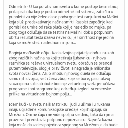
Odmetnik - U korporativnom svetu u kome postoje besmrtnici,
priča prati lika koji je postao odmetnik od sistema, zato što u
punoletstvu nije želeo da se podvrgne testiranju krvi na Mašini
koja služi predskazivanje načina smrti. Rasplet započinje kad
pomisli da umire od raka pluća koji je nasledio od majke, pa
zbog toga odlučuje da se testira na Mašini, dok u potpunom
obrtu rezultat testa izaziva nevericu, jer smrtnost nije jedina
koja se može steći naslednom linijom...
Boginja mačkastih očiju - Kada dvojica prijatelja dođu u sukob
zbog različitih načina na koji tretiraju ljubavnicu - njihova
razmirica se rešava u virtuelnom svetu, obračun se prenosi
putem televizije, ulog je pravi život, a nagrada je milionska
svota novca i žena. Ali, o ishodu njihovog duela ne odlučuju
samo njih dvojica, već i žena zbog koje se bore, pa u takvoj
situaciji ona stiče atribute boginje virtuelnog sveta jer učitava
programe i potprograme koji određuju izgled i vremenske
prilike na virtuelnom bojnom polju...
Idem kući - U svetu nalik Matriksu, ljudi u ušima i u rukama
imaju ugrađene komunikacijske uređaje koji ih spajaju sa
Mrežom. Oni ne čuju i ne vide spoljnu sredinu, tako da njima
pravi svet predstavlja potpunu nepoznanicu. Najveća kazna
koja može da zadesi pojedinca spojenog sa Mrežom je da bude