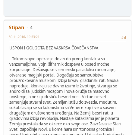
Stipan
4
30-11-2016, 19:53:21
#4
USPON I GOLGOTA BEZ VASKRSA ČOVEČANSTVA
Tokom vojne operacije dolazi do prvog kontakta sa
vanzemaljcima. Vojni šifrarnik dospeva u posed moćne
korporacije. Dešavaju se vremenski paradoksi i anomalije,
otvara se magijski portal. Događaju se samoubistva
prouzrokovana muzikom. Izbija krvavi građanski rat. Nauka
napreduje, kloniraju se davno izumrle životinje, stvaraju se
androidi sa ljudskim mozgom i nova oružja za masovno
uništenje, a neki ljudi stiču besmrtnost. Virtuelni svet
zamenjuje stvarni svet. Zemljani stižu do zvezda, međutim,
sukobljavaju se sa kolonistima sa Venere koji žive u sasvim
drugačijem društvenom uređenju. Na Zemlji besni rat, u
gradovima izbija revolucija. Nastaje kataklizma jer je planeta
Zemlja prestala da se okreće oko svoje ose. Završava se Stari
Svet i započinje Novi, u kome hara smrtonosna groznica i
pored ljudi obitavaju raznorazni mutanti. U dalekoj budućnosti