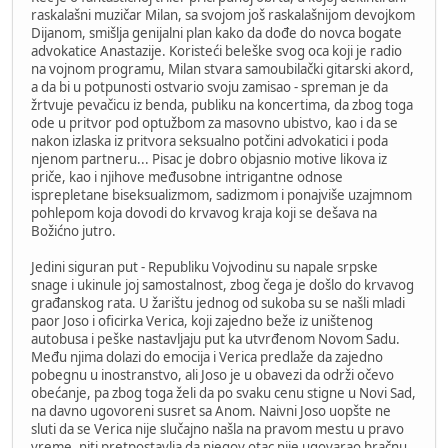
raskalašni muzičar Milan, sa svojom još raskalašnijom devojkom
Dijanom, smišlja genijalni plan kako da dođe do novca bogate
advokatice Anastazije. Koristeći beleške svog oca koji je radio
na vojnom programu, Milan stvara samoubilački gitarski akord,
a da bi u potpunosti ostvario svoju zamisao - spreman je da
žrtvuje pevačicu iz benda, publiku na koncertima, da zbog toga
ode u pritvor pod optužbom za masovno ubistvo, kao i da se
nakon izlaska iz pritvora seksualno potčini advokatici i poda
njenom partneru... Pisac je dobro objasnio motive likova iz
priče, kao i njihove međusobne intrigantne odnose
isprepletane biseksualizmom, sadizmom i ponajviše uzajmnom
pohlepom koja dovodi do krvavog kraja koji se dešava na
Božićno jutro.
Jedini siguran put - Republiku Vojvodinu su napale srpske
snage i ukinule joj samostalnost, zbog čega je došlo do krvavog
građanskog rata. U žarištu jednog od sukoba su se našli mladi
paor Joso i oficirka Verica, koji zajedno beže iz uništenog
autobusa i peške nastavljaju put ka utvrđenom Novom Sadu.
Među njima dolazi do emocija i Verica predlaže da zajedno
pobegnu u inostranstvo, ali Joso je u obavezi da održi očevo
obećanje, pa zbog toga želi da po svaku cenu stigne u Novi Sad,
na davno ugovoreni susret sa Anom. Naivni Joso uopšte ne
sluti da se Verica nije slučajno našla na pravom mestu u pravo
vreme, niti pretpostavlja da njegov otac nije ugovarao bračnu