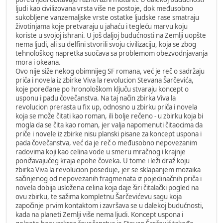
ljudi kao civilizovana vrsta više ne postoje, dok međusobno
sukobljene vanzemaljske vrste ostatke ljudske rase smatraju
životinjama koje pretvaraju u jahaću i tegleću marvu koju
koriste u svojoj ishrani. U još daljoj budućnosti na Zemlji uopšte
nema ljudi, ali su delfini stvorili svoju civilizaciju, koja se zbog
tehnološkog napretka suočava sa problemom obezvodnjavanja
mora i okeana.
Ovo nije siže nekog obimnijeg SF romana, već je reč o sadržaju
priča i novela iz zbirke Viva la revolucion Stevana Šarčevića,
koje poređane po hronološkom ključu stvaraju koncept o
usponu i padu čovečanstva. Na taj način zbirka Viva la
revolucion prerasta u fix up, odnosno u zbirku priča i novela
koja se može čitati kao roman, ili bolje rečeno - u zbirku koja bi
mogla da se čita kao roman, jer valja napomenuti čitaocima da
priče i novele iz zbirke nisu planski pisane za koncept uspona i
pada čovečanstva, već da je reč o međusobno nepovezanim
radovima koji kao celina vode u smeru mračnog i krajnje
ponižavajućeg kraja epohe čoveka. U tome i leži draž koju
zbirka Viva la revolucion poseduje, jer se sklapanjem mozaika
sačinjenog od nepovezanih fragmenata iz pojedinačnih priča i
novela dobija usložena celina koja daje širi čitalački pogled na
ovu zbirku, te sažima kompletnu Šarčevićevu sagu koja
započinje prvim kontaktom i završava se u dalekoj budućnosti,
kada na planeti Zemlji više nema ljudi. Koncept uspona i