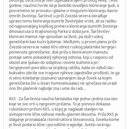
životinja, ovca Doli je svet ugledala krajem prošlog veka, 1996.
godine; naučnici tvrde da je biološki izvodljivo kloniranje ljudi, a
povremeno se provuku i glasine o mogućem kloniranju davno
izmrlih životinja. Šarčević u priči Zvezda severa obrađuje
upravo temu kloniranja izumrle životinjske vrste, ali za razliku
od najpoznatijeg knjiškog primera kloniranja izumrlih životinja -
dinosaurusa iz Krajtonovog Parka iz doba jure, Šarčevićev
klonirani mamut nije sposoban za život, pa služi ruskoj
genetičarki kao kućni ljubimac. Međutim, u prvom planu priče
Zvezda severa se nalazi lični odnos ruskog plaćenika Sergeja i
pomenute genetičarke, dok priča o kloniranom mamutu
postaje samo pokazatelj njihovog odnosa, koji u rasponu od
obostrane ljubavi do izdajstva i osvete kulminira pri
Sergejevom povratku sa sirijskog ratišta, kada on odluči da i
bukvalno izbriše sve tragove njihove zajedničke prošlosti, te ga
ni sitno kolebanje (izazvano saznanjem da je čovek sa kojim
genetičarka živi u stvari homosekusalac) ne sprečava da uradi
ono što plaćenik najbolje zna i ume da radi...
RX5 - Za Šarčevića naučna fantastika nije jedna i jedina osa oko
koje se sve vrti u njegovim pričama. To je ponovo dokazao
robotskom pričom RX5, u kojoj je naglasak stavljen na
izvitoperene lične odnose među glavnim likovima. Priča RX5 je
izlaganje pronalazača i konstruktora Stevanovića, čoveka kome
je život podario lične i porodične tragedije. Svetlo na kraju