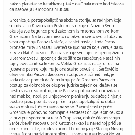
nakon planetarne kataklizme), tako da Obala može kod čitaoca
da izazove jak emocionalni utisak.
Groznica je postapokaliptična akciona storija, sa radnjom koja
se odvija na Đavolovom Prstu, mestu koje u Novom Svetu
okuplja sve begunce pred zakonom i smrtonosnom Velikom
Groznicom. Na takvom mestu i u takvom svetu svoju ljubavnu
vezu započinju Pacov i Nataša, a zaplet nastaje kada Pacov
pronađe mrtvu Natašu. Sveteći se ljudima za koje veruje da su
krivi za Natašinu smrt, Pacov saznaje sve tajne iz njenog života
u Starom Svetu i spoznaje da se šifra za razrešenje Natašinih
tajni, povezanih sa lekom za Veliku Groznicu, nalazi u rečima
ljubavne pesme koju mu je ona stalno pevušila... Šarčević je
glavnom liku Pacovu dao sasvim odgovarajući nadimak, jer
kada čitalac pomisli da će na kraju priče Groznica Pacov da
postupi za dobrobit celokupne ljudske zajednice, dešava se
nešto sasvim suprotno, čime Pacov u potpunosti opravdava
nadimak koji nosi, pa u njegovom planiranju budućeg činjenja
postaje jasna poenta ove priče - u postapokaliptično doba
svako misli isključivo i samo na sebe. Zanimljivost iz priče
Groznica je ponovno pominjanje šezdeset druge jedinice, koja
je prvi put spomenuta u priči Tropikana, dok će čitaoci ranijih
Šarčevićevih radova u priči Groznica (kao i u narednoj priči Sa
one strane reke, gradovi) primetiti pominjanje Starog i Novog
Sveta, što su nazivi upotrebljeni i u romanu Kaurinova kletva.