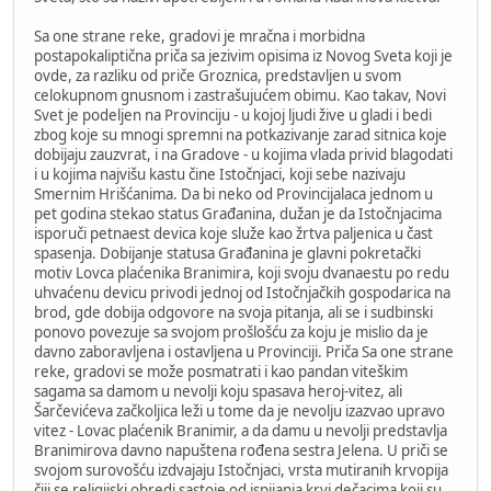
Sa one strane reke, gradovi je mračna i morbidna
postapokaliptična priča sa jezivim opisima iz Novog Sveta koji je
ovde, za razliku od priče Groznica, predstavljen u svom
celokupnom gnusnom i zastrašujućem obimu. Kao takav, Novi
Svet je podeljen na Provinciju - u kojoj ljudi žive u gladi i bedi
zbog koje su mnogi spremni na potkazivanje zarad sitnica koje
dobijaju zauzvrat, i na Gradove - u kojima vlada privid blagodati
i u kojima najvišu kastu čine Istočnjaci, koji sebe nazivaju
Smernim Hrišćanima. Da bi neko od Provincijalaca jednom u
pet godina stekao status Građanina, dužan je da Istočnjacima
isporuči petnaest devica koje služe kao žrtva paljenica u čast
spasenja. Dobijanje statusa Građanina je glavni pokretački
motiv Lovca plaćenika Branimira, koji svoju dvanaestu po redu
uhvaćenu devicu privodi jednoj od Istočnjačkih gospodarica na
brod, gde dobija odgovore na svoja pitanja, ali se i sudbinski
ponovo povezuje sa svojom prošlošću za koju je mislio da je
davno zaboravljena i ostavljena u Provinciji. Priča Sa one strane
reke, gradovi se može posmatrati i kao pandan viteškim
sagama sa damom u nevolji koju spasava heroj-vitez, ali
Šarčevićeva začkoljica leži u tome da je nevolju izazvao upravo
vitez - Lovac plaćenik Branimir, a da damu u nevolji predstavlja
Branimirova davno napuštena rođena sestra Jelena. U priči se
svojom surovošću izdvajaju Istočnjaci, vrsta mutiranih krvopija
čiji se religijski obredi sastoje od ispijanja krvi dečacima koji su