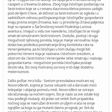
razapeti u crkvama Gradova. Zbog toga Istočnjaci podsećaju na
Sestrinstvo koje se u romanu Kaurinova kletva ponovo uzdiglo
pod okriljem Crkve, ali sličnost sa Sestrinstvom se ogleda i u
sadističkom odnosu potčinjavanja koje Istočnjačke gospodarice
imaju prema svojim žrtvama, kao i u prinošenju žrtava paljenica
koje su opisane u Šarčevićevoj noveli Poslednja Lunova
avantura. Imajući u vidu sve navedeno, Istočnjaci bi se mogli
smatrati izmutiranim Sestrinstvom. Doduše, postoji i druga
mogućnost njihovog porekla, koja je manje verovatna i koja
dolazi kao posledica posmatranja šireg konteksta rata sa
Venerijankama, pa bi Istočnjaci u tom slučaju mogli biti
pobornici Venere koja je nazivana i Istočnom zvezdom, a
obzirom da i Sestrinstvo i Venerijanke sebe smatraju i nazivaju
gospodaricama - mogućnost porekla Istočnjaka postaje
dvostruka, što ovoj mutiranoj surovoj vrsti daje dodatnu
misterioznost.
Zašto poštar mrzi kišu - Svetom preovladava mutirani soj
Novorođenih, kojima je Sunce oduzelo vid a darovalo moći
telepatije i ubijanja pomoću misli. Novorođeni se svirepo
obračunavaju sa noćnim sojem, što je naziv za sve ostale koji
nisu podlegli mutaciji. Ali jedan od retkih živih pripadnika
noćnog soja se naoružan drevnim oružjem vraća na svoje
ognjište sa koga su ga mutanti davno prognali, jer želi da