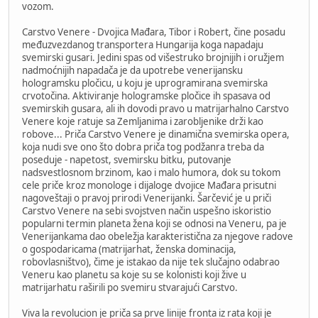
vozom.
Carstvo Venere - Dvojica Mađara, Tibor i Robert, čine posadu
međuzvezdanog transportera Hungarija koga napadaju
svemirski gusari. Jedini spas od višestruko brojnijih i oružjem
nadmoćnijih napadača je da upotrebe venerijansku
hologramsku pločicu, u koju je uprogramirana svemirska
crvotočina. Aktiviranje hologramske pločice ih spasava od
svemirskih gusara, ali ih dovodi pravo u matrijarhalno Carstvo
Venere koje ratuje sa Zemljanima i zarobljenike drži kao
robove... Priča Carstvo Venere je dinamična svemirska opera,
koja nudi sve ono što dobra priča tog podžanra treba da
poseduje - napetost, svemirsku bitku, putovanje
nadsvestlosnom brzinom, kao i malo humora, dok su tokom
cele priče kroz monologe i dijaloge dvojice Mađara prisutni
nagoveštaji o pravoj prirodi Venerijanki. Šarčević je u priči
Carstvo Venere na sebi svojstven način uspešno iskoristio
popularni termin planeta žena koji se odnosi na Veneru, pa je
Venerijankama dao obeležja karakteristična za njegove radove
o gospodaricama (matrijarhat, ženska dominacija,
robovlasništvo), čime je istakao da nije tek slučajno odabrao
Veneru kao planetu sa koje su se kolonisti koji žive u
matrijarhatu raširili po svemiru stvarajući Carstvo.
Viva la revolucion je priča sa prve linije fronta iz rata koji je