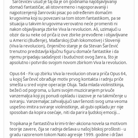
Šarčevićev usud je taj da je on godinama najobjavljivaniji
domaći fantastičar, ali istovremeno i najosporavaniji i
najpotcenjeniji žanrovski pisac po određenim domaćim
krugovima koji su povezani sa tom istom fantastikom, pa se
situacija u takvim krugovima verovatno neće promeniti ni
nakon objavljivanja zbirke Viva la revolucion. Ali, uzimajući u
obzir da su neke od priča iz ove zbirke prevođene i objavljivane
u Americi (Buđenje), Mađarskoj (Dah lokomotive) i Sloveniji
(Viva la revolucion), činjenično stanje je da Stevan Šarčević
trenutno predstavlja ključnu figuru domaće fantastike i da
njemu pripadaju sadašnjost i budućnost ovog žanra, što je
apsolutno i potvrdio svojom novom zbirkom Viva la revolucion.
Opus 64 - Fix up zbirku Viva la revolucion otvara priča Opus 64,
u kojoj Šarčević obrađuje motiv prvog kontakta i radnju priče
smešta u sred vojne operacije Oluja. Tada mlada violinistkinja,
bežeći od pogroma, u šumi svojim muziciranjem privuče
vanzemaljca koji joj ponudi opkladu i izazove je na takmičenje u
sviranju. Vanzemaljac zahvaljujući savršenosti svog uma veoma
uspešno imitira sviranje violinistkinje, ali gubi opkladu jer nije
sposoban da kopira osećaje, niti da parira ljudskoj emociji...
Tropikana je fantastična krimi-triler-akciona novela sa motivom
teorije zavere, čija se radnja dešava u našoj bliskoj prošlosti - u
gradu razorenom tokom Nato agresije 1999. godine i državi