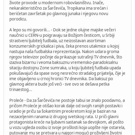
živote provode u modernom robovlasništvu. Inače,
nekarakteristično za Šarčevića, Tropikana ima srećan i
berićetan završetak po glavnog junaka i njegovu novu
porodicu.
A lepo su mi govorili... - Dok se jedne olujne majske večeri
naučnici u CERN-u poigravaju sa Božijom česticom, u Srbiji
strastveni ljubitelj fudbala, uz neizostavan asortiman
konzumerskih grickalica i piva, čeka prenos utakmice u kojoj
nastupa naša fudbalska reprezentacija. Nakon udara groma
njegov televizor počinje da prikazuje sutrašnji TV dnevnik, što
izaziva bizarnu i veoma baksuznu vremensko-paradoksalnu
sitaciju dostojnu Zone sumraka, u koju ljubitelj fudbala upada
pokušavajući da spase svog nesrećno stradalog prijatelja, čije je
ime objavljeno u crnoj hronici TV dnevnika. Da baksuz po
glavnog aktera bude još veći - sve ovo se dešava petka
trinaestog...
Proleće - Da za Šarčevića ne postoje tabui se znalo poodavno, a
pričom Proleće je otišao korak dalje od svojih ranijih postavki i
uradio je priču sa šokantnim preokretom koji je baziran na
nezaceljenim ranama iz drugog svetskog rata. U priči glavni
protagonista kreće na ljubavni sastanak sa devojkom, ali pošto
u vozu ugleda osobu iz svoje prošlosti koja uopšte nije ostarela,
putovanje mu se pretvara u najgori mogući proživljeni životni