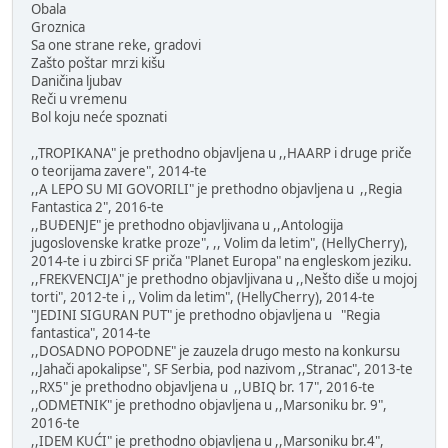
Obala
Groznica
Sa one strane reke, gradovi
Zašto poštar mrzi kišu
Daničina ljubav
Reči u vremenu
Bol koju neće spoznati
,,TROPIKANA" je prethodno objavljena u ,,HAARP i druge priče
o teorijama zavere", 2014-te
,,A LEPO SU MI GOVORILI" je prethodno objavljena u ,,Regia
Fantastica 2", 2016-te
,,BUĐENJE" je prethodno objavljivana u ,,Antologija
jugoslovenske kratke proze", ,, Volim da letim", (HellyCherry),
2014-te i u zbirci SF priča "Planet Europa" na engleskom jeziku.
,,FREKVENCIJA" je prethodno objavljivana u ,,Nešto diše u mojoj
torti", 2012-te i ,, Volim da letim", (HellyCherry), 2014-te
"JEDINI SIGURAN PUT" je prethodno objavljena u "Regia
fantastica", 2014-te
,,DOSADNO POPODNE" je zauzela drugo mesto na konkursu
,,Jahači apokalipse", SF Serbia, pod nazivom ,,Stranac", 2013-te
,,RX5" je prethodno objavljena u ,,UBIQ br. 17", 2016-te
,,ODMETNIK" je prethodno objavljena u ,,Marsoniku br. 9",
2016-te
,,IDEM KUĆI" je prethodno objavljena u ,,Marsoniku br.4",