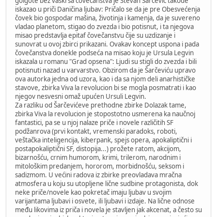
golgote bez vaskrsa čovečanstva je Stevan Šarčević takođe
iskazao u priči Daničina ljubav: Pričalo se da je pre Obesvećenja
čovek bio gospodar mašina, životinja i kamenja, da je suvereno
vladao planetom, stigao do zvezda i bio potisnut, i ta njegova
misao predstavlja epitaf čovečanstvu čije su uzdizanje i
sunovrat u ovoj zbirci prikazani. Ovakav koncept uspona i pada
čovečanstva donekle podseća na misao koju je Ursula Legvin
iskazala u romanu "Grad opsena": Ljudi su stigli do zvezda i bili
potisnuti nazad u varvarstvo. Obzirom da je Šarčeviću upravo
ova autorka jedna od uzora, kao i da sa njom deli anarhističke
stavove, zbirka Viva la revolucion bi se mogla posmatrati i kao
njegov nesvesni omaž upućen Ursuli Legvin.
Za razliku od Šarčevićeve prethodne zbirke Dolazak tame,
zbirka Viva la revolucion je stopostotno usmerena ka naučnoj
fantastici, pa se u njoj nalaze priče i novele različitih SF
podžanrova (prvi kontakt, vremenski paradoks, roboti,
veštačka inteligencija, kiberpank, spejs opera, apokaliptični i
postapokaliptični SF, distopija...) prožete ratom, akcijom,
bizarnošću, crnim humorom, krimi, trilerom, narodnim i
mitološkim predanjem, hororom, morbidnošću, seksom i
sadizmom. U većini radova iz zbirke preovladava mračna
atmosfera u koju su utopljene lične sudbine protagonista, dok
neke priče/novele kao pokretač imaju ljubav u svojim
varijantama ljubavi i osvete, ili ljubavi i izdaje. Na lične odnose
među likovima iz priča i novela je stavljen jak akcenat, a često su