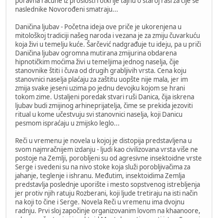
poravna račune iz prošlosti i otkrije tajnu o staroj rasi za čije se
naslednike Novorođeni smatraju...
Daničina ljubav - Početna ideja ove priče je ukorenjena u
mitološkoj tradiciji našeg naroda i vezana je za zmiju čuvarkuću
koja živi u temelju kuće. Šarčević nadgrađuje tu ideju, pa u priči
Daničina ljubav ogromna mutirana zmijurina obdarena
hipnotičkim moćima živi u temeljima jednog naselja, čije
stanovnike štiti i čuva od drugih grabljivih vrsta. Cena koju
stanovnici naselja plaćaju za zaštitu uopšte nije mala, jer im
zmija svake jeseni uzima po jednu devojku kojom se hrani
tokom zime. Ustaljeni poredak stvari ruši Danica, čija iskrena
ljubav budi zmijinog arhineprijatelja, čime se prekida jezoviti
ritual u kome učestvuju svi stanovnici naselja, koji Danicu
pesmom ispraćaju u zmijsko leglo...
Reči u vremenu je novela u kojoj je distopija predstavljena u
svom najmračnijem izdanju - ljudi kao civilizovana vrsta više ne
postoje na Zemlji, porobljeni su od agresivne insektoidne vrste
Serge i svedeni su na nivo stoke koja služi porobljivačima za
jahanje, teglenje i ishranu. Međutim, insektoidima Zemlja
predstavlja poslednje uporište i mesto sopstvenog istrebljenja
jer protiv njih ratuju Rozberani, koji ljude tretiraju na isti način
na koji to čine i Serge. Novela Reči u vremenu ima dvojnu
radnju. Prvi sloj započinje organizovanim lovom na khaanoore,