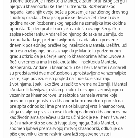
u kome učestvuje i insektoid Mantel, a zatim prati istog Sergu i
njegovu khaanoorku Ke Therr u trenutku Rozberanskog
napada, kada njih dvoje beže u podzemlje razrušenog drevnog
ljudskog grada... Drugi sloj priče se dešava četrdeset i dve
godine nakon Rozberanskog napada na zemaljska insektoidna
uporišta. Taj deo prati stručnjaka za dešifrovanje Sergaških
zapisa Rozberanku Andarell od njenog dolaska na Zemlju, do
trenutka kada joj pretpostavljeni daju zadatak da prevede
dnevnik poslednjeg preživelog insektoida Mantela. Dešifrujući
potresno izlaganje, ona saznaje da je Mantel u podzemnom
gradu otkrio da je učenje Sergi o khaanoorima lažno...Novela
Reči u vremenu ima tri istaknuta lika - insektoida Mantela,
Rozberanku Andarell i khaanoorku Ke Therr. Mantel i Andarell
su predstavnici dve međusobno suprotstavljene vanzemaljske
vrste, koje povezuje isti pogled na ljude koje smatraju
životinjama. Ipak, iako žive u različito vreme na Zemlji, i Mantel
i Andarell doživljavaju sličan preokret u svojim razmišljanjima
vezanim za khaanoorove. Insektoida Mantela vreme koje
provodi u progonstvu sa khaanoorkom dovodi do pomisli da
preispita odnos koji ima prema celokupnoj vrsti khaanoorova,
ali ga ustaljena pravila o insektoidnoj nadmoći i khaanoorovima
kao životinjama sprečavaju da to učini dok je Ke Therr živa, već
to čini nakon što se ona žrtvuje zbog njega. Zato Mantel, u
spomen ljubavi prema svojoj mrtvoj khaanoorki, odlučuje da
piše dnevnik u kome raskrinkava laži sopstvene vrste i