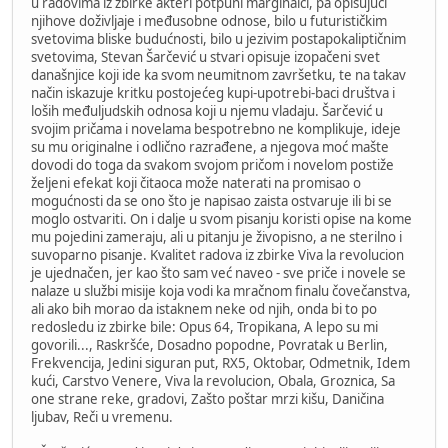
u radovima iz zbirke akteri potpuni marginalci, pa opisujući
njihove doživljaje i međusobne odnose, bilo u futurističkim
svetovima bliske budućnosti, bilo u jezivim postapokaliptičnim
svetovima, Stevan Šarčević u stvari opisuje izopačeni svet
današnjice koji ide ka svom neumitnom završetku, te na takav
način iskazuje kritku postojećeg kupi-upotrebi-baci društva i
loših međuljudskih odnosa koji u njemu vladaju. Šarčević u
svojim pričama i novelama bespotrebno ne komplikuje, ideje
su mu originalne i odlično razrađene, a njegova moć mašte
dovodi do toga da svakom svojom pričom i novelom postiže
željeni efekat koji čitaoca može naterati na promisao o
mogućnosti da se ono što je napisao zaista ostvaruje ili bi se
moglo ostvariti. On i dalje u svom pisanju koristi opise na kome
mu pojedini zameraju, ali u pitanju je živopisno, a ne sterilno i
suvoparno pisanje. Kvalitet radova iz zbirke Viva la revolucion
je ujednačen, jer kao što sam već naveo - sve priče i novele se
nalaze u službi misije koja vodi ka mračnom finalu čovečanstva,
ali ako bih morao da istaknem neke od njih, onda bi to po
redosledu iz zbirke bile: Opus 64, Tropikana, A lepo su mi
govorili..., Raskršće, Dosadno popodne, Povratak u Berlin,
Frekvencija, Jedini siguran put, RX5, Oktobar, Odmetnik, Idem
kući, Carstvo Venere, Viva la revolucion, Obala, Groznica, Sa
one strane reke, gradovi, Zašto poštar mrzi kišu, Daničina
ljubav, Reči u vremenu.