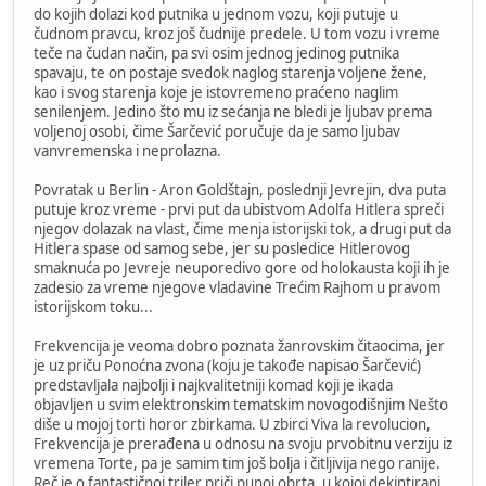
do kojih dolazi kod putnika u jednom vozu, koji putuje u
čudnom pravcu, kroz još čudnije predele. U tom vozu i vreme
teče na čudan način, pa svi osim jednog jedinog putnika
spavaju, te on postaje svedok naglog starenja voljene žene,
kao i svog starenja koje je istovremeno praćeno naglim
senilenjem. Jedino što mu iz sećanja ne bledi je ljubav prema
voljenoj osobi, čime Šarčević poručuje da je samo ljubav
vanvremenska i neprolazna.
Povratak u Berlin - Aron Goldštajn, poslednji Jevrejin, dva puta
putuje kroz vreme - prvi put da ubistvom Adolfa Hitlera spreči
njegov dolazak na vlast, čime menja istorijski tok, a drugi put da
Hitlera spase od samog sebe, jer su posledice Hitlerovog
smaknuća po Jevreje neuporedivo gore od holokausta koji ih je
zadesio za vreme njegove vladavine Trećim Rajhom u pravom
istorijskom toku...
Frekvencija je veoma dobro poznata žanrovskim čitaocima, jer
je uz priču Ponoćna zvona (koju je takođe napisao Šarčević)
predstavljala najbolji i najkvalitetniji komad koji je ikada
objavljen u svim elektronskim tematskim novogodišnjim Nešto
diše u mojoj torti horor zbirkama. U zbirci Viva la revolucion,
Frekvencija je prerađena u odnosu na svoju prvobitnu verziju iz
vremena Torte, pa je samim tim još bolja i čitljivija nego ranije.
Reč je o fantastičnoj triler priči punoj obrta, u kojoj dekintirani