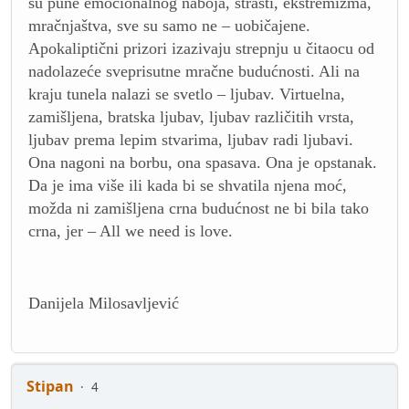
su pune emocionalnog naboja, strasti, ekstremizma,
mračnjaštva, sve su samo ne – uobičajene.
Apokaliptični prizori izazivaju strepnju u čitaocu od
nadolazeće sveprisutne mračne budućnosti. Ali na
kraju tunela nalazi se svetlo – ljubav. Virtuelna,
zamišljena, bratska ljubav, ljubav različitih vrsta,
ljubav prema lepim stvarima, ljubav radi ljubavi.
Ona nagoni na borbu, ona spasava. Ona je opstanak.
Da je ima više ili kada bi se shvatila njena moć,
možda ni zamišljena crna budućnost ne bi bila tako
crna, jer – All we need is love.
Danijela Milosavljević
Stipan
4