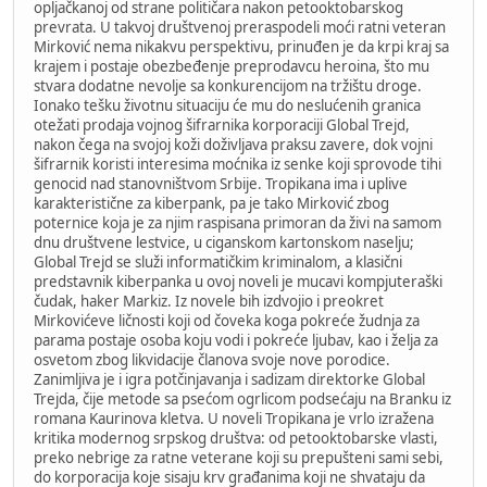
opljačkanoj od strane političara nakon petooktobarskog
prevrata. U takvoj društvenoj preraspodeli moći ratni veteran
Mirković nema nikakvu perspektivu, prinuđen je da krpi kraj sa
krajem i postaje obezbeđenje preprodavcu heroina, što mu
stvara dodatne nevolje sa konkurencijom na tržištu droge.
Ionako tešku životnu situaciju će mu do neslućenih granica
otežati prodaja vojnog šifrarnika korporaciji Global Trejd,
nakon čega na svojoj koži doživljava praksu zavere, dok vojni
šifrarnik koristi interesima moćnika iz senke koji sprovode tihi
genocid nad stanovništvom Srbije. Tropikana ima i uplive
karakteristične za kiberpank, pa je tako Mirković zbog
poternice koja je za njim raspisana primoran da živi na samom
dnu društvene lestvice, u ciganskom kartonskom naselju;
Global Trejd se služi informatičkim kriminalom, a klasični
predstavnik kiberpanka u ovoj noveli je mucavi kompjuteraški
čudak, haker Markiz. Iz novele bih izdvojio i preokret
Mirkovićeve ličnosti koji od čoveka koga pokreće žudnja za
parama postaje osoba koju vodi i pokreće ljubav, kao i želja za
osvetom zbog likvidacije članova svoje nove porodice.
Zanimljiva je i igra potčinjavanja i sadizam direktorke Global
Trejda, čije metode sa psećom ogrlicom podsećaju na Branku iz
romana Kaurinova kletva. U noveli Tropikana je vrlo izražena
kritika modernog srpskog društva: od petooktobarske vlasti,
preko nebrige za ratne veterane koji su prepušteni sami sebi,
do korporacija koje sisaju krv građanima koji ne shvataju da