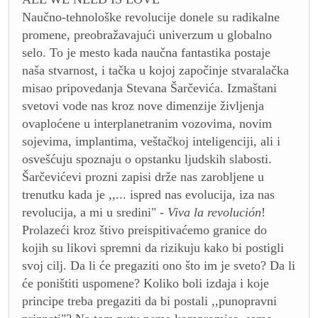
Naučno-tehnološke revolucije donele su radikalne
promene, preobražavajući univerzum u globalno
selo. To je mesto kada naučna fantastika postaje
naša stvarnost, i tačka u kojoj započinje stvaralačka
misao pripovedanja Stevana Šarčevića. Izmaštani
svetovi vode nas kroz nove dimenzije življenja
ovaploćene u interplanetranim vozovima, novim
sojevima, implantima, veštačkoj inteligenciji, ali i
osvešćuju spoznaju o opstanku ljudskih slabosti.
Šarčevićevi prozni zapisi drže nas zarobljene u
trenutku kada je ,,... ispred nas evolucija, iza nas
revolucija, a mi u sredini" -
Viva la revolución
!
Prolazeći kroz štivo preispitivaćemo granice do
kojih su likovi spremni da rizikuju kako bi postigli
svoj cilj. Da li će pregaziti ono što im je sveto? Da li
će poništiti uspomene? Koliko boli izdaja i koje
principe treba pregaziti da bi postali ,,punopravni