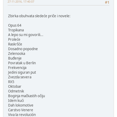
27-11-2016, 17:40:07
#1
Zbirka obuhvata sledeće priče i novele:
Opus 64
Tropikana
A lepo su mi govorili...
Proleće
Raskršće
Dosadno popodne
Zelenooka
Buđenje
Povratak u Berlin
Frekvencija
Jedini siguran put
Zvezda severa
RX5
Oktobar
Odmetnik
Boginja mačkastih očiju
Idem kući
Dah lokomotive
Carstvo Venere
Viva la revolución