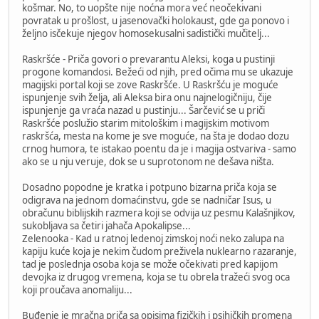
košmar. No, to uopšte nije noćna mora već neočekivani
povratak u prošlost, u jasenovački holokaust, gde ga ponovo i
željno isčekuje njegov homosekusalni sadistički mučitelj...
Raskršće - Priča govori o prevarantu Aleksi, koga u pustinji
progone komandosi. Bežeći od njih, pred očima mu se ukazuje
magijski portal koji se zove Raskršće. U Raskršću je moguće
ispunjenje svih želja, ali Aleksa bira onu najnelogičniju, čije
ispunjenje ga vraća nazad u pustinju... Šarčević se u priči
Raskršće poslužio starim mitološkim i magijskim motivom
raskršća, mesta na kome je sve moguće, na šta je dodao dozu
crnog humora, te istakao poentu da je i magija ostvariva - samo
ako se u nju veruje, dok se u suprotonom ne dešava ništa.
Dosadno popodne je kratka i potpuno bizarna priča koja se
odigrava na jednom domaćinstvu, gde se nadničar Isus, u
obračunu biblijskih razmera koji se odvija uz pesmu Kalašnjikov,
sukobljava sa četiri jahača Apokalipse...
Zelenooka - Kad u ratnoj ledenoj zimskoj noći neko zalupa na
kapiju kuće koja je nekim čudom preživela nuklearno razaranje,
tad je poslednja osoba koja se može očekivati pred kapijom
devojka iz drugog vremena, koja se tu obrela tražeći svog oca
koji proučava anomaliju...
Buđenje je mračna priča sa opisima fizičkih i psihičkih promena