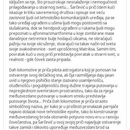
isključen sa nje, što prouzrokuje nesnalaženje i nemogućnost
prilagođavanja u stvarnog svetu... Šarčević u priči Idem kući
iskazuje kritiku savremenog društva i opisuje sve veću
zavisnost ljudi od tehnološko-komunikacijskih uređaja, pa se
tako uređaji ugrađeni u ušima ljudi mogu poistovetiti sa
slušalicama, dok se hendpodi ugrađeni u rukama ljudi mogu
prepoznati u ajfonima/smartfonima u koje zombirane mase
današnjice netremice bulje hodajući ulicama, ne obraćajući
pažnju na svoje okruženje, stvarajući na takav način od sveta
svoje svakodnevnice - svet uprošćenog Matriksa. Samim tim,
povratak kući u ovoj priči predstavlja povratak u stvarni svet, u
realnost - gde čovek zaista pripada.
Dah lokomotive je priča pilota astrogatora koji je ponosan na
ostvarenje svog dečačkog sna, ali čija razmišljanja daju jasan
uvid u njegovo psihičko stanje izazvano usamljenošću,
otuđenošću i pogubljenošću zbog dužine trajanja putovanja u
nepreglednom svemirskom prostranstvu, tako da za njega
međuzvezdano putovanje u svakom smislu predstavlja
putovanje života... Priča Dah lokomotive je priča izrazito
simboličnog naziva, jer kako je u prošlosti pronalazak parnjače
najavio dolazak nove tehnološke epohe, tako bi konstruisanje
međuzvezdanog broda obznanilo potpuno novu eru u razvoju
čovečanstva, pa Šarčević u ovoj svojoj priči najavljuje ostvarenje
takve zamisli i slikovito upoređuje međuzvezdani brod sa