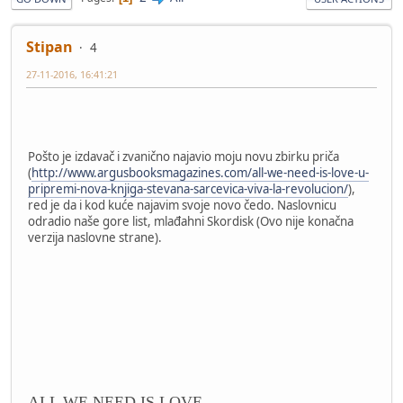
Stipan
4
27-11-2016, 16:41:21
Pošto je izdavač i zvanično najavio moju novu zbirku priča
(
http://www.argusbooksmagazines.com/all-we-need-is-love-u-
pripremi-nova-knjiga-stevana-sarcevica-viva-la-revolucion/
),
red je da i kod kuće najavim svoje novo čedo. Naslovnicu
odradio naše gore list, mlađahni Skordisk (Ovo nije konačna
verzija naslovne strane).
ALL WE NEED IS LOVE