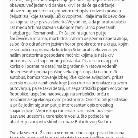
obavezu već jedan vid danka u krvi, te da će ga održanje
obaveze ugovorene u njegovom detinjstvu odvesti pravo u
čeljusti zla, koje zahvaljujući krvopijstvu i dalje ima lik devojčice
iza koje se krije prava vladarka Vojvodine, a da je bratoubilački
rat među Srbima izazvan sukobom familijarno povezanih
Habzburga i Romanovih... Priča Jedini siguran put je
Šarčevićeva mračna, morbidna i ratnim dejstvima napeta akcija,
sa odlično odrađenim jezivim horor preokretom na kraju, kojim
je simbolično opisana zla kob koja Srbe prati vekovima, jer
našim prostorima gospodare moćnici kojima je naša krv
potrebna zarad sopstvenog opstanka. Pisac se u ovoj priči
koristio i poznatim detaljima iz građanskih ratova vođenih
devedesetih godina prošlog veka (opis napada na putnički
autobus, bombardovanje izbegličke kolone avijacijom, prikaz
zverski masakriranih civila koje Joso i Verica pronalaze na svom
putovanju), pa se takvi detalji, uz separatistički pojam Vojvodine
Republike, uspešno nadovezuju na simboličku priču o
moćnicima koji vladaju ovim prostorima. Ono što bih još istakao
iz priče Jedini siguran put je interesantan opis erotskog
spajanja Jose i Verice koja ranjena krvari usled povrede
izazvane udesom u terenskom vozilu, što podseća na
ublaženiju varijantu sličnih scena iz Balardovog Sudara.
Zvezda severa - Živimo u vremenu kloniranja - prva klonirana