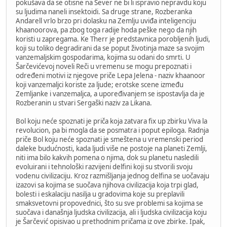
pokušava da se otisne na Sever ne bi li ispravio nepravdu koju
su ljudima naneli insektoidi. Sa druge strane, Rozberanka
Andarell vrlo brzo pri dolasku na Zemlju uviđa inteligenciju
khaanoorova, pa zbog toga radije hoda peške nego da njih
koristi u zapregama. Ke Therr je predstavnica porobljenih ljudi,
koji su toliko degradirani da se poput životinja maze sa svojim
vanzemaljskim gospodarima, kojima su odani do smrti. U
Šarčevićevoj noveli Reči u vremenu se mogu prepoznati i
određeni motivi iz njegove priče Lepa Jelena - naziv khaanoor
koji vanzemaljci koriste za ljude; erotske scene između
Zemljanke i vanzemaljca, a upoređivanjem se ispostavlja da je
Rozberanin u stvari Sergaški naziv za Likana.
Bol koju neće spoznati je priča koja zatvara fix up zbirku Viva la
revolucion, pa bi mogla da se posmatra i poput epiloga. Radnja
priče Bol koju neće spoznati je smeštena u vremenski period
daleke budućnosti, kada ljudi više ne postoje na planeti Zemlji,
niti ima bilo kakvih pomena o njima, dok su planetu nasledili
evoluirani i tehnološki razvijeni delfini koji su stvorili svoju
vodenu civilizaciju. Kroz razmišljanja jednog delfina se uočavaju
izazovi sa kojima se suočava njihova civilizacija koja trpi glad,
bolesti i eskalaciju nasilja u gradovima koje su preplavili
smaksvetovni propovednici, što su sve problemi sa kojima se
suočava i današnja ljudska civilizacija, ali i ljudska civilizacija koju
je Šarčević opisivao u prethodnim pričama iz ove zbirke. Ipak,