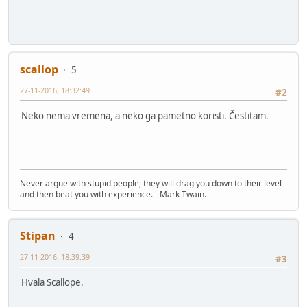
scallop
5
27-11-2016, 18:32:49
#2
Neko nema vremena, a neko ga pametno koristi. Čestitam.
Never argue with stupid people, they will drag you down to their level
and then beat you with experience. - Mark Twain.
Stipan
4
27-11-2016, 18:39:39
#3
Hvala Scallope.