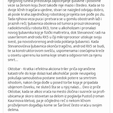
njegovog tunela predstavlja započinjanje ljubavne i poslovne
veze sa ženom koju život takođe nije mazio i štedeo. Kada se to
dvoje ličnih tragičara ujedine, stvari se naizgled odvijaju dobro,
ali posle kraha zajedničkog robotskog projekta sve pođe po zlu.
Tada njihova veza puca i pretvara se u gomilu obostranih laži i
praznih reči; ljubavnica oboleva od tumora prouzrokovanog
radioktivnošću robota RX3, tone u alkoholizam i pronalazi
novog ljubavnika koji je fizički maltretira, dok Stevanović radi na
usavršenom androidu RX5 u čiji mikroprocesor utiskuje svoju
svest, pa novostvorenog androida poklanja ljubavnici. Kada
Stevanovićeva ljubavnica okonča tragično, android RX5 se budi,
te sa konstruktorovom svešću, uspomenama i osećajima kreće
u osvetu uperenu ka svima koje smatra odgovornim za njenu
smrt...
Oktobar - Kratka i efektna akciona triler priča ograničene
katastrofe do koje dolazi kad alkoholičar posle neuspelog
pokušaja samoubistva postane svedok potere sa smrtnim
ishodom, nakon čega dođe u posed torbe koja je pripadala
ubijenom čoveku, ne sluteći šta se u njoj nalazi... Deo iz priče
Oktobar, kada se alkos vraća na mesto zločina i susreće sa profi-
ubicama je skoro istovetan sa delom iz poglavlja Pustoš (roman
Kaurinova kletva), pa je očigledno reč o nekom ličnom
proživljenom događaju kome se Šarčević često vraća u svojim
delima.