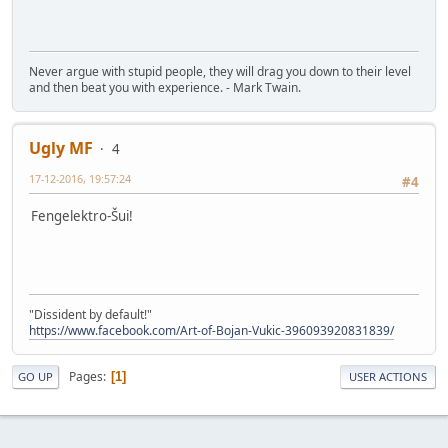
Never argue with stupid people, they will drag you down to their level
and then beat you with experience. - Mark Twain.
Ugly MF
4
17-12-2016, 19:57:24
#4
Fengelektro-Šui!
"Dissident by default!"
https://www.facebook.com/Art-of-Bojan-Vukic-396093920831839/
Pages
1
GO UP
USER ACTIONS