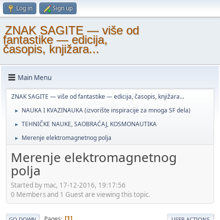
Log in
Sign up
ZNAK SAGITE — više od
fantastike — edicija,
časopis, knjižara...
Main Menu
ZNAK SAGITE — više od fantastike — edicija, časopis, knjižara...
NAUKA I KVAZINAUKA (izvorište inspiracije za mnoga SF dela)
►
TEHNIČKE NAUKE, SAOBRAĆAJ, KOSMONAUTIKA
►
Merenje elektromagnetnog polja
►
Merenje elektromagnetnog
polja
Started by mac, 17-12-2016, 19:17:56
0 Members and 1 Guest are viewing this topic.
Pages
1
GO DOWN
USER ACTIONS