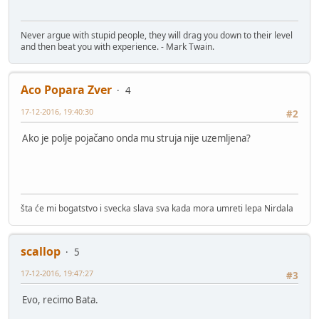
Never argue with stupid people, they will drag you down to their level
and then beat you with experience. - Mark Twain.
Aco Popara Zver
4
17-12-2016, 19:40:30
#2
Ako je polje pojačano onda mu struja nije uzemljena?
šta će mi bogatstvo i svecka slava sva kada mora umreti lepa Nirdala
scallop
5
17-12-2016, 19:47:27
#3
Evo, recimo Bata.