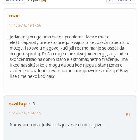
mac
17-12-2016, 19:17:56
Jedan moj drugar ima čudne probleme. Kvare mu se
elektroaparati, prečesto pregorevaju sijalice, oseća napetost u
mozgu, i to sve u njegovoj kući (ali recimo manje se oseća da
drugom spratu). Pričao mi je o nekakvoj bioenergiji, ali ja bih se
skoncentrisao na dobro staro elektromagnetno zračenje. Ima
li kod nas službi koje mogu da odu kod njega u stan i izmere
zračenje u vazduhu, i eventualno lociraju izvore zračenja? Bavi
li se time neko kod nas?
scallop
5
17-12-2016, 19:40:15
#1
Naravno da ima. Jedva čekaju takve da im se jave.