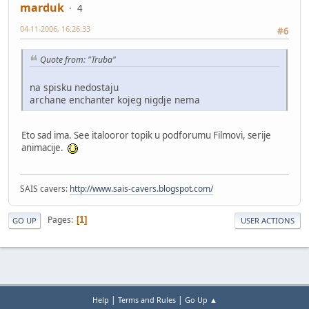
marduk
4
04-11-2006, 16:26:33
#6
Quote from: "Truba"
na spisku nedostaju
archane enchanter kojeg nigdje nema
Eto sad ima. See italooror topik u podforumu Filmovi, serije
animacije.
SAIS cavers:
http://www.sais-cavers.blogspot.com/
Pages
1
GO UP
USER ACTIONS
|
|
Help
Terms and Rules
Go Up ▲