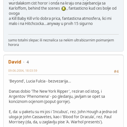
wurdalakom cist horor i onda na kraju ona zajebancija sa
Karloffom, behind the scenes
, fantasticno kud ces bolje od
ovoga
a Kill Baby Kill vrlo dobra prica, fantasticna atmosfera, lici mi
malo i na Hitchcocka...anyway u prvih 15 sigurno
samo totalni slepac ili neznalica sa nekim ultrabizarnim poimanjem
horora
David
4
09-06-2004, 18:03:59
#4
'Beyond', Lucia Fulcia - bezvezarija...
Danas dobio 'The New York Ripper', reziran od istog, i
Argentov 'Phenomena' - po gledanju, javljam se opet sa
konciznom ocjenom (poput gornje).
E, da: u paketu su mi jos i 'Incubus', rez. John Hough a jedna od
uloga je John Cassavetes, kao i 'Blood for Dracula', rez. Paul
Morrisey (da, da, u zaglavlju pise 'A. Warhol presents').