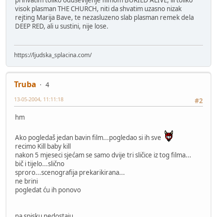
prihvatim toliko odusevljenje filmom BURIED ALIVE, ili toliko
visok plasman THE CHURCH, niti da shvatim uzasno nizak
rejting Marija Bave, te nezasluzeno slab plasman remek dela
DEEP RED, ali u sustini, nije lose.
https://ljudska_splacina.com/
Truba
4
13-05-2004, 11:11:18
#2
hm
Ako pogledaš jedan bavin film...pogledao si ih sve
recimo Kill baby kill
nakon 5 mjeseci sjećam se samo dvije tri sličice iz tog filma...
bič i tijelo...slično
sproro...scenografija prekarikirana...
ne brini
pogledat ću ih ponovo
na spisku nedostaju