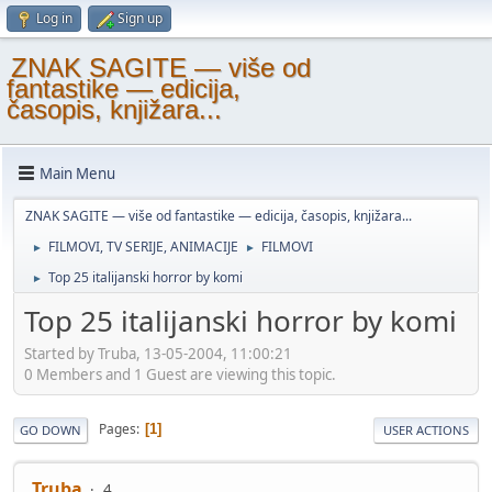
Log in
Sign up
ZNAK SAGITE — više od
fantastike — edicija,
časopis, knjižara...
Main Menu
ZNAK SAGITE — više od fantastike — edicija, časopis, knjižara...
FILMOVI, TV SERIJE, ANIMACIJE
FILMOVI
►
►
Top 25 italijanski horror by komi
►
Top 25 italijanski horror by komi
Started by Truba, 13-05-2004, 11:00:21
0 Members and 1 Guest are viewing this topic.
Pages
1
GO DOWN
USER ACTIONS
Truba
4