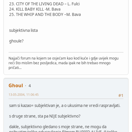
23. CITY OF THE LIVING DEAD – L. Fulci
24. KILL BABY KILL -M. Bava
25. THE WHIP AND THE BODY –M. Bava
subjektivna lista
ghoule?
Najjači forum na kojem se osjećam kao kod kuće i gdje uvijek mogu
reći što mislim bez posljedica, mada ipak ne bih trebao mnogo
pričati...
Ghoul
4
13-05-2004, 11:06:45
#1
sam si kazao= subjektivan je, a o ukusima ne vredi raspravljati.
s druge strane, sta pa NIJE subjektivno?
dakle, subjektivno gledano s moje strane, ne mogu da