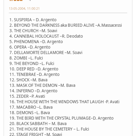
13-05-2004, 11:00:21
1. SUSPIRIA – D. Argento
2. BEYOND THE DARKNESS aka BURIED ALIVE –A.Massacessi
3. THE CHURCH –M. Soavi
4. CANNIBAL HOLOCAUST –R. Deodato
5. PHENOMENA –D. Argento
6. OPERA –D. Argento
7. DELLAMORTE DELLAMORE –M. Soavi
8. ZOMBI –L. Fulci
9. THE BEYOND –L. Fulci
10. DEEP RED –D. Argento
11. TENEBRAE –D. Argento
12. SHOCK –M. Bava
13. MASK OF THE DEMON –M. Bava
14. INFERNO –D. Argento
15. ZEDER –P. Avati
16. THE HOUSE WITH THE WINDOWS THAT LAUGH -P. Avati
17. MACABRO –L. Bava
18. DEMONS –L. Bava
19. THE BIRD WITH THE CRYSTAL PLUMAGE–D. Argento
20. BLACK SABBATH – M. Bava
21. THE HOUSE BY THE CEMETERY – L. Fulci
22. STAGE FRIGHT –M. Soavi