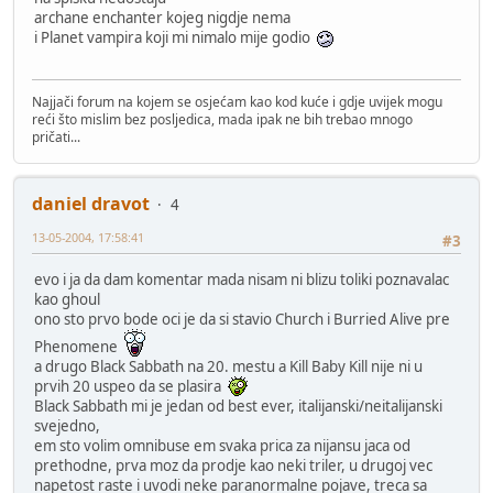
archane enchanter kojeg nigdje nema
i Planet vampira koji mi nimalo mije godio
Najjači forum na kojem se osjećam kao kod kuće i gdje uvijek mogu
reći što mislim bez posljedica, mada ipak ne bih trebao mnogo
pričati...
daniel dravot
4
13-05-2004, 17:58:41
#3
evo i ja da dam komentar mada nisam ni blizu toliki poznavalac
kao ghoul
ono sto prvo bode oci je da si stavio Church i Burried Alive pre
Phenomene
a drugo Black Sabbath na 20. mestu a Kill Baby Kill nije ni u
prvih 20 uspeo da se plasira
Black Sabbath mi je jedan od best ever, italijanski/neitalijanski
svejedno,
em sto volim omnibuse em svaka prica za nijansu jaca od
prethodne, prva moz da prodje kao neki triler, u drugoj vec
napetost raste i uvodi neke paranormalne pojave, treca sa