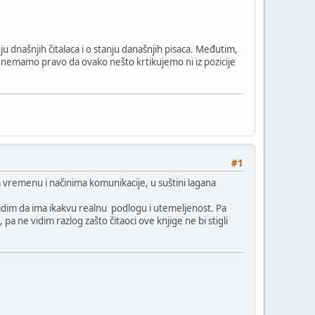
u dnašnjih čitalaca i o stanju današnjih pisaca. Međutim,
emamo pravo da ovako nešto krtikujemo ni iz pozicije
#1
om vremenu i načinima komunikacije, u suštini lagana
e vidim da ima ikakvu realnu podlogu i utemeljenost. Pa
pa ne vidim razlog zašto čitaoci ove knjige ne bi stigli