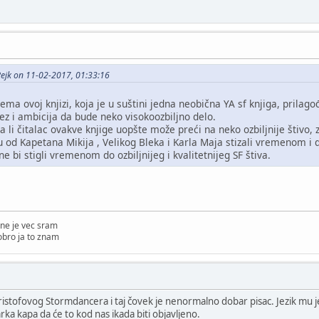
ejk on 11-02-2017, 01:33:16
rema ovoj knjizi, koja je u suštini jedna neobična YA sf knjiga, pril
ez i ambicija da bude neko visokoozbiljno delo.
 da li čitalac ovakve knjige uopšte može preći na neko ozbiljnije štivo
u od Kapetana Mikija , Velikog Bleka i Karla Maja stizali vremenom i
ne bi stigli vremenom do ozbiljnijeg i kvalitetnijeg SF štiva.
ne je vec sram
obro ja to znam
ristofovog Stormdancera i taj čovek je nenormalno dobar pisac. Jezik mu je
rka kapa da će to kod nas ikada biti objavljeno.