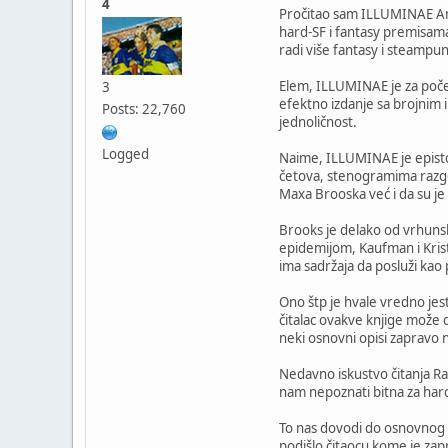
4
Pročitao sam ILLUMINAE Amie
hard-SF i fantasy premisama
radi više fantasy i steampun
Elem, ILLUMINAE je za počet
3
efektno izdanje sa brojnim 
Posts: 22,760
jednoličnost.
Logged
Naime, ILLUMINAE je epistol
četova, stenogramima razgo
Maxa Brooska već i da su je 
Brooks je delako od vrhunsk
epidemijom, Kaufman i Krist
ima sadržaja da posluži kao 
Ono štp je hvale vredno jest
čitalac ovakve knjige može d
neki osnovni opisi zapravo ni
Nedavno iskustvo čitanja R
nam nepoznati bitna za hard
To nas dovodi do osnovnog pi
podišlo čitaocu kome je za