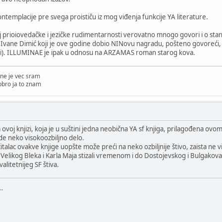
emplacije pre svega proističu iz mog viđenja funkcije YA literature.
j prioiovedačke i jezičke rudimentarnosti verovatno mnogo govori i o stanj
ne Dimić koji je ove godine dobio NINovu nagradu, pošteno govoreći, n
biji). ILLUMINAE je ipak u odnosu na ARZAMAS roman starog kova.
ne je vec sram
obro ja to znam
ovoj knjizi, koja je u suštini jedna neobična YA sf knjiga, prilagođena ov
ude neko visokoozbiljno delo.
li čitalac ovakve knjige uopšte može preći na neko ozbiljnije štivo, zaista n
, Velikog Bleka i Karla Maja stizali vremenom i do Dostojevskog i Bulgakova, 
alitetnijeg SF štiva.
..