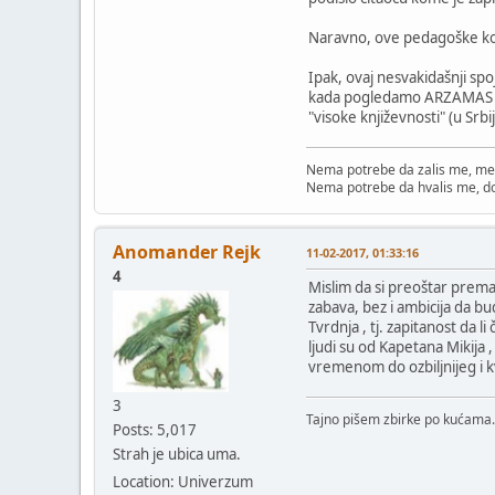
Naravno, ove pedagoške kont
Ipak, ovaj nesvakidašnji spo
kada pogledamo ARZAMAS Iva
"visoke književnosti" (u Sr
Nema potrebe da zalis me, me
Nema potrebe da hvalis me, d
Anomander Rejk
11-02-2017, 01:33:16
4
Mislim da si preoštar prema 
zabava, bez i ambicija da b
Tvrdnja , tj. zapitanost da 
ljudi su od Kapetana Mikija 
vremenom do ozbiljnijeg i kv
3
Tajno pišem zbirke po kućama.
Posts: 5,017
Strah je ubica uma.
Location: Univerzum