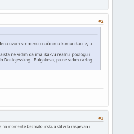
#2
agođena ovom vremenu i načinima komunikacije, u
, zaista ne vidim da ima ikakvu realnu podlogu i
 do Dostojevskog i Bulgakova, pa ne vidim razlog
#3
 na momente bezmalo lirski, a stil vrlo raspevan i