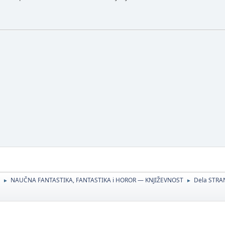
NAUČNA FANTASTIKA, FANTASTIKA i HOROR — KNJIŽEVNOST
Dela STRA
►
►