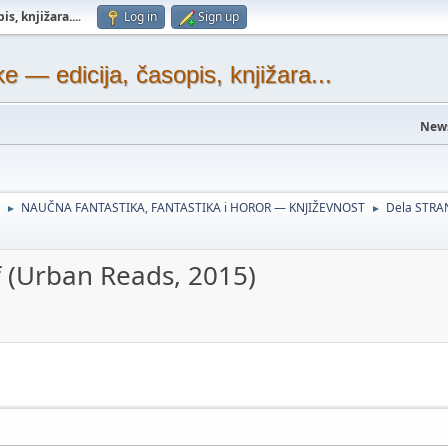
s, knjižara...
.
Log in
Sign up
— edicija, časopis, knjižara...
New
NAUČNA FANTASTIKA, FANTASTIKA i HOROR — KNJIŽEVNOST
Dela STRA
►
►
f (Urban Reads, 2015)