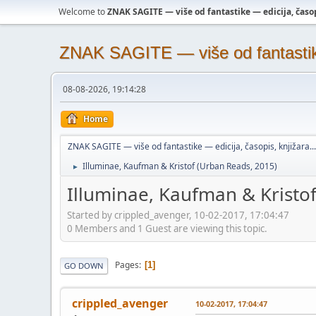
Welcome to
ZNAK SAGITE — više od fantastike — edicija, časopi
ZNAK SAGITE — više od fantastike 
08-08-2026, 19:14:28
Home
ZNAK SAGITE — više od fantastike — edicija, časopis, knjižara...
Illuminae, Kaufman & Kristof (Urban Reads, 2015)
►
Illuminae, Kaufman & Kristo
Started by crippled_avenger, 10-02-2017, 17:04:47
0 Members and 1 Guest are viewing this topic.
Pages
1
GO DOWN
crippled_avenger
10-02-2017, 17:04:47