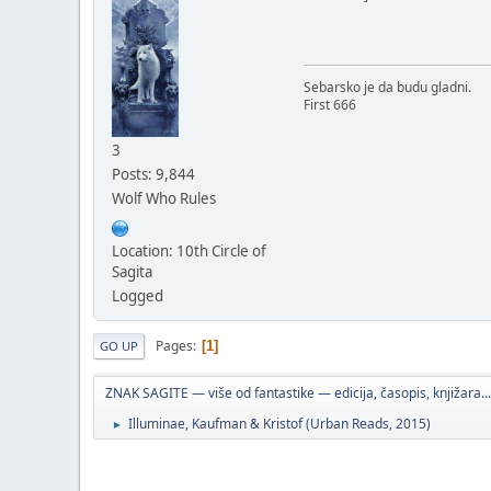
Sebarsko je da budu gladni.
First 666
3
Posts: 9,844
Wolf Who Rules
Location: 10th Circle of
Sagita
Logged
Pages
1
GO UP
ZNAK SAGITE — više od fantastike — edicija, časopis, knjižara...
Illuminae, Kaufman & Kristof (Urban Reads, 2015)
►