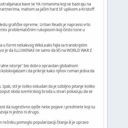
ustralijanaca bave se YA romanima koji se baziraju na
prartnerima, mahom sa jačim hard SF uplivom a Kristoff
gledu grafičke opreme. Urban Reads je napravio vrlo
dento problematičnim rukopisom koji često tone u
la u formi nekakvog WikiLeaks fajla sa transkriptim
jivo je da ILLUMINAE ne samo da liči na WORLD WAR Z
"oralne istorije" bio dobro opravdan globalnom
kolokvijalizam i da prikrije kako njihov roman jedva da
ak, stil je toliko oskudan da je ozbiljno pitanje koliko
lji poput skida svemirskog broda u stvari pokazuju da se
t da sugestivno opiše neke pojave i predmete koji su
vija ni jedno ni drugo.
 rečniku pomoglo popularizaciji čitanja ili je upravo