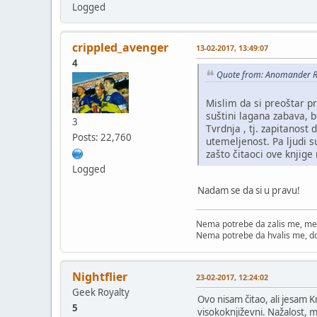
Logged
crippled_avenger
13-02-2017, 13:49:07
4
Quote from: Anomander R
Mislim da si preoštar p
suštini lagana zabava, b
3
Tvrdnja , tj. zapitanost
Posts: 22,760
utemeljenost. Pa ljudi s
zašto čitaoci ove knjige 
Logged
Nadam se da si u pravu!
Nema potrebe da zalis me, me
Nema potrebe da hvalis me, d
Nightflier
23-02-2017, 12:24:02
Geek Royalty
Ovo nisam čitao, ali jesam K
5
visokoknjiževni. Nažalost, m