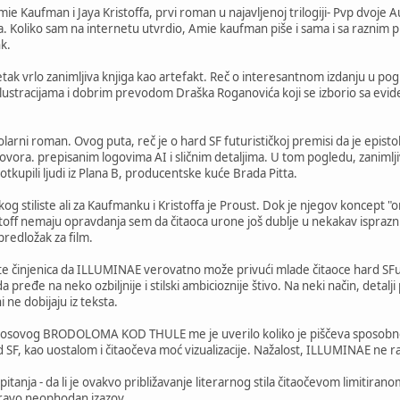
 Kaufman i Jaya Kristoffa, prvi roman u najavljenoj trilogiji- Pvp dvoje A
. Koliko sam na internetu utvrdio, Amie kaufman piše i sama i sa raznim 
k.
ak vrlo zanimljiva knjiga kao artefakt. Reč o interesantnom izdanju u po
ilustracijama i dobrim prevodom Draška Roganovića koji se izborio sa evi
arni roman. Ovog puta, reč je o hard SF futurističkoj premisi da je episto
vora. prepisanim logovima AI i sličnim detaljima. U tom pogledu, zaniml
otkupili ljudi iz Plana B, producentske kuće Brada Pitta.
og stiliste ali za Kaufmanku i Kristoffa je Proust. Dok je njegov koncept 
off nemaju opravdanja sem da čitaoca urone još dublje u nekakav isprazni 
predložak za film.
e činjenica da ILLUMINAE verovatno može privući mlade čitaoce hard SFu. Ip
a pređe na neko ozbiljnije i stilski ambicioznije štivo. Na neki način, deta
 ne dobijaju iz teksta.
aosovog BRODOLOMA KOD THULE me je uverilo koliko je piščeva sposobnos
 SF, kao uostalom i čitaočeva moć vizualizacije. Nažalost, ILLUMINAE ne raz
tanja - da li je ovakvo približavanje literarnog stila čitaočevom limitiranom
pravo neophodan izazov.