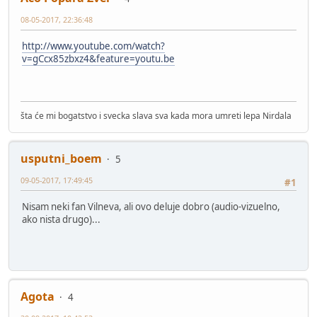
08-05-2017, 22:36:48
http://www.youtube.com/watch?
v=gCcx85zbxz4&feature=youtu.be
šta će mi bogatstvo i svecka slava sva kada mora umreti lepa Nirdala
usputni_boem
5
09-05-2017, 17:49:45
#1
Nisam neki fan Vilneva, ali ovo deluje dobro (audio-vizuelno,
ako nista drugo)...
Agota
4