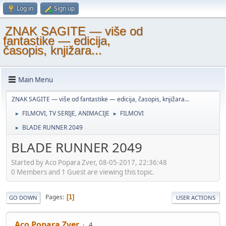
Log in
Sign up
ZNAK SAGITE — više od
fantastike — edicija,
časopis, knjižara...
Main Menu
ZNAK SAGITE — više od fantastike — edicija, časopis, knjižara...
FILMOVI, TV SERIJE, ANIMACIJE
FILMOVI
►
►
BLADE RUNNER 2049
►
BLADE RUNNER 2049
Started by Aco Popara Zver, 08-05-2017, 22:36:48
0 Members and 1 Guest are viewing this topic.
Pages
1
GO DOWN
USER ACTIONS
Aco Popara Zver
4