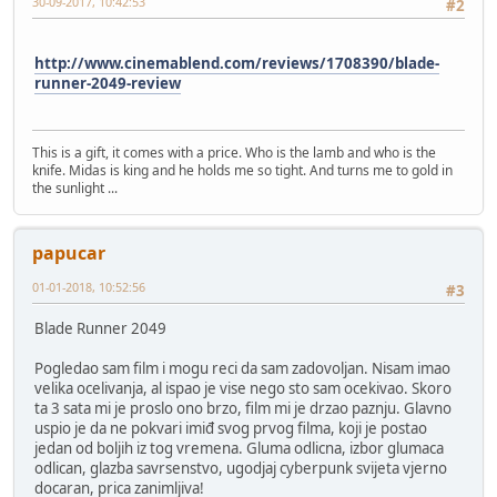
30-09-2017, 10:42:53
#2
http://www.cinemablend.com/reviews/1708390/blade-
runner-2049-review
This is a gift, it comes with a price. Who is the lamb and who is the
knife. Midas is king and he holds me so tight. And turns me to gold in
the sunlight ...
papucar
01-01-2018, 10:52:56
#3
Blade Runner 2049
Pogledao sam film i mogu reci da sam zadovoljan. Nisam imao
velika ocelivanja, al ispao je vise nego sto sam ocekivao. Skoro
ta 3 sata mi je proslo ono brzo, film mi je drzao paznju. Glavno
uspio je da ne pokvari imiđ svog prvog filma, koji je postao
jedan od boljih iz tog vremena. Gluma odlicna, izbor glumaca
odlican, glazba savrsenstvo, ugodjaj cyberpunk svijeta vjerno
docaran, prica zanimljiva!