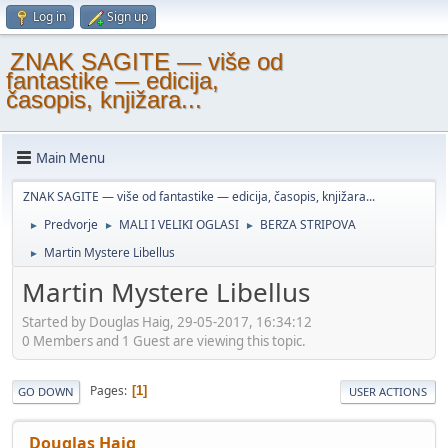
Log in
Sign up
ZNAK SAGITE — više od
fantastike — edicija,
časopis, knjižara...
Main Menu
ZNAK SAGITE — više od fantastike — edicija, časopis, knjižara...
Predvorje
MALI I VELIKI OGLASI
BERZA STRIPOVA
►
►
►
Martin Mystere Libellus
►
Martin Mystere Libellus
Started by Douglas Haig, 29-05-2017, 16:34:12
0 Members and 1 Guest are viewing this topic.
Pages
1
GO DOWN
USER ACTIONS
Douglas Haig