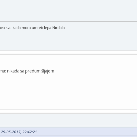
lava sva kada mora umreti lepa Nirdala
vima: nikada sa predumišljajem
n 29-05-2017, 22:42:21