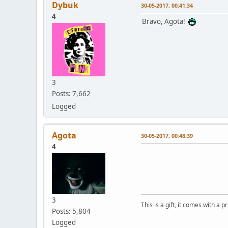
Dybuk
30-05-2017, 00:41:34
4
Bravo, Agota!
3
Posts: 7,662
Logged
Agota
30-05-2017, 00:48:39
4
3
This is a gift, it comes with a 
Posts: 5,804
Logged