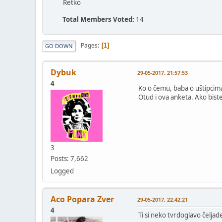
Retko
Total Members Voted:
14
Pages
1
GO DOWN
Dybuk
29-05-2017, 21:57:53
4
Ko o čemu, baba o uštipcima
Otud i ova anketa. Ako biste
3
Posts: 7,662
Logged
Aco Popara Zver
29-05-2017, 22:42:21
4
Ti si neko tvrdoglavo čeljad