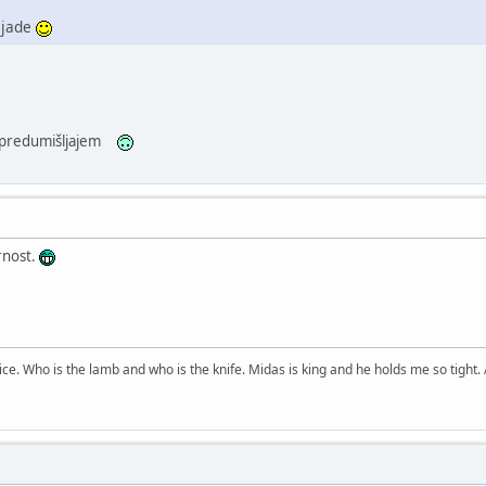
eljade
s predumišljajem
rnost.
price. Who is the lamb and who is the knife. Midas is king and he holds me so tight. 