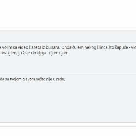
olim sa video kaseta iz bunara. Onda čujem nekog klinca što šapuće - vidi
dana gledaju žive i krkljaju - njam njam.
da sa tvojom glavom nešto nije u redu.