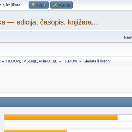
s, knjižara...
.
Log in
Sign up
— edicija, časopis, knjižara...
New
FILMOVI, TV SERIJE, ANIMACIJE
FILMOVI
Gledate li horor?
►
►
►