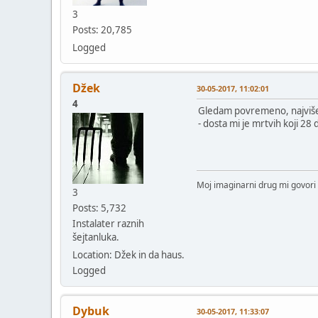
3
Posts: 20,785
Logged
Džek
30-05-2017, 11:02:01
4
Gledam povremeno, najviše v
- dosta mi je mrtvih koji 28 
Moj imaginarni drug mi govori 
3
Posts: 5,732
Instalater raznih
šejtanluka.
Location: Džek in da haus.
Logged
Dybuk
30-05-2017, 11:33:07