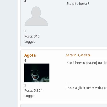
4
Sta je to horor?
2
Posts: 310
Logged
Agota
30-05-2017, 00:37:08
4
Kad kihnes u praznoj kuci i c
3
This is a gift, it comes with a 
Posts: 5,804
Logged