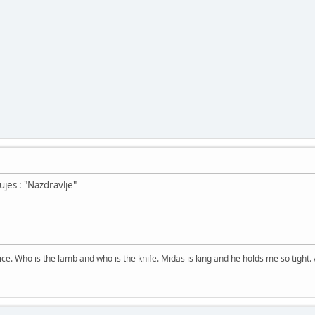
ujes : "Nazdravlje"
price. Who is the lamb and who is the knife. Midas is king and he holds me so tight. 