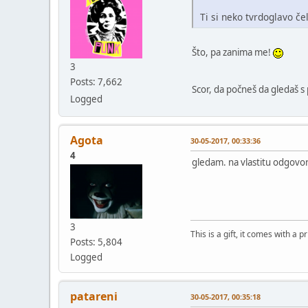
Ti si neko tvrdoglavo č
Što, pa zanima me!
3
Posts: 7,662
Scor, da počneš da gledaš 
Logged
Agota
30-05-2017, 00:33:36
4
gledam. na vlastitu odgovo
3
This is a gift, it comes with a 
Posts: 5,804
Logged
patareni
30-05-2017, 00:35:18