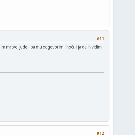
#11
m mrtve ljude - pa mu odgovorim - hoću i ja da ih vidim
#12