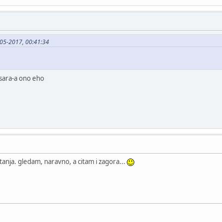
05-2017, 00:41:34
esara-a ono eho
tanja. gledam, naravno, a citam i zagora...