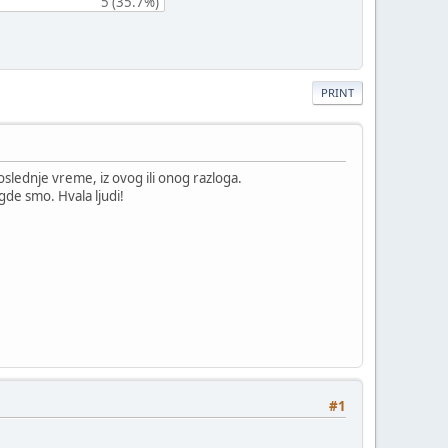
5 (35.7%)
PRINT
slednje vreme, iz ovog ili onog razloga.
gde smo. Hvala ljudi!
#1