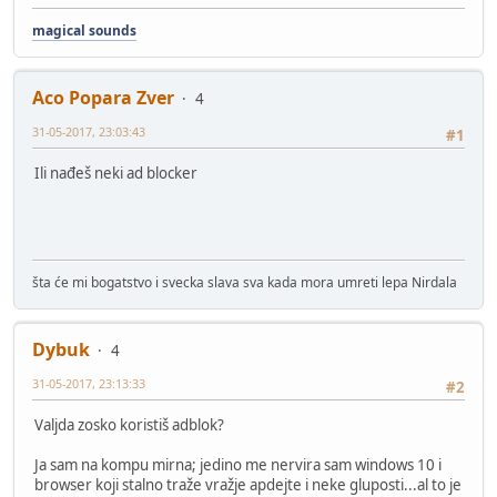
magical sounds
Aco Popara Zver
4
31-05-2017, 23:03:43
#1
Ili nađeš neki ad blocker
šta će mi bogatstvo i svecka slava sva kada mora umreti lepa Nirdala
Dybuk
4
31-05-2017, 23:13:33
#2
Valjda zosko koristiš adblok?
Ja sam na kompu mirna; jedino me nervira sam windows 10 i
browser koji stalno traže vražje apdejte i neke gluposti...al to je