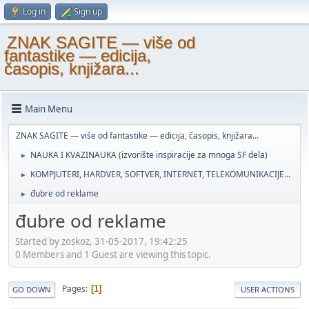
Log in
Sign up
ZNAK SAGITE — više od
fantastike — edicija,
časopis, knjižara...
Main Menu
ZNAK SAGITE — više od fantastike — edicija, časopis, knjižara...
NAUKA I KVAZINAUKA (izvorište inspiracije za mnoga SF dela)
►
KOMPJUTERI, HARDVER, SOFTVER, INTERNET, TELEKOMUNIKACIJE...
►
đubre od reklame
►
đubre od reklame
Started by zoskoz, 31-05-2017, 19:42:25
0 Members and 1 Guest are viewing this topic.
Pages
1
GO DOWN
USER ACTIONS