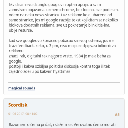
likvidiram svu dzunglu googlovih opt-in opcija, u svim
zamislivim pojavama. uzmem chrome, bez logina, sve podesim,
odem na neku news-stranicu. i uz reklame koje ubacene od
same stranice, jos mi google razbije tekst koji citam sa nekoliko
blokova dodatnih reklama. sve uz pokretanje blinki tie-ina.
ubije resurse.
kad sve googleovo konacno pobacao sa svog sistema, jos me
trazi feedback, reko, u 3 pm, nisu moji uredjaji vasi bilbordi za
reklamu.
znaci, rak, digitalni rak najgore vrste. 1984 je mala beba za
google.
postoji li kakva ozbiljna politicka diskusija kontra toga ili tek
zajedno zderu po kakvim hyattima?
magical sounds
Scordisk
01-06-2017, 00:41:02
#5
Razumem o čemu pričaš, i slažem se. Verovatno ćemo morati