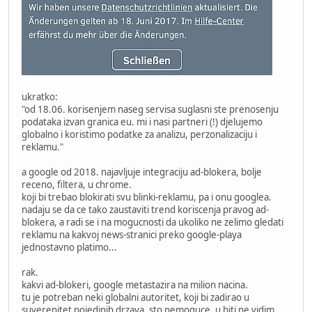
ukratko:
"od 18.06. korisenjem naseg servisa suglasni ste prenosenju
podataka izvan granica eu. mi i nasi partneri (!) djelujemo
globalno i koristimo podatke za analizu, perzonalizaciju i
reklamu."
a google od 2018. najavljuje integraciju ad-blokera, bolje
receno, filtera, u chrome.
koji bi trebao blokirati svu blinki-reklamu, pa i onu googlea.
nadaju se da ce tako zaustaviti trend koriscenja pravog ad-
blokera, a radi se i na mogucnosti da ukoliko ne zelimo gledati
reklamu na kakvoj news-stranici preko google-playa
jednostavno platimo...
rak.
kakvi ad-blokeri, google metastazira na milion nacina.
tu je potreban neki globalni autoritet, koji bi zadirao u
suverenitet pojedinih drzava, sto nemoguce. u biti ne vidim