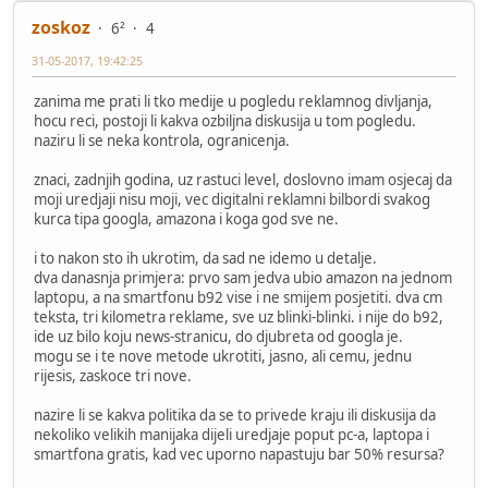
zoskoz
6²
4
31-05-2017, 19:42:25
zanima me prati li tko medije u pogledu reklamnog divljanja,
hocu reci, postoji li kakva ozbiljna diskusija u tom pogledu.
naziru li se neka kontrola, ogranicenja.
znaci, zadnjih godina, uz rastuci level, doslovno imam osjecaj da
moji uredjaji nisu moji, vec digitalni reklamni bilbordi svakog
kurca tipa googla, amazona i koga god sve ne.
i to nakon sto ih ukrotim, da sad ne idemo u detalje.
dva danasnja primjera: prvo sam jedva ubio amazon na jednom
laptopu, a na smartfonu b92 vise i ne smijem posjetiti. dva cm
teksta, tri kilometra reklame, sve uz blinki-blinki. i nije do b92,
ide uz bilo koju news-stranicu, do djubreta od googla je.
mogu se i te nove metode ukrotiti, jasno, ali cemu, jednu
rijesis, zaskoce tri nove.
nazire li se kakva politika da se to privede kraju ili diskusija da
nekoliko velikih manijaka dijeli uredjaje poput pc-a, laptopa i
smartfona gratis, kad vec uporno napastuju bar 50% resursa?