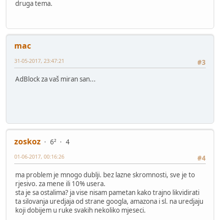
druga tema.
mac
31-05-2017, 23:47:21
#3
AdBlock za vaš miran san...
zoskoz
6²
4
01-06-2017, 00:16:26
#4
ma problem je mnogo dublji. bez lazne skromnosti, sve je to
rjesivo. za mene ili 10% usera.
sta je sa ostalima? ja vise nisam pametan kako trajno likvidirati
ta silovanja uredjaja od strane googla, amazona i sl. na uredjaju
koji dobijem u ruke svakih nekoliko mjeseci.