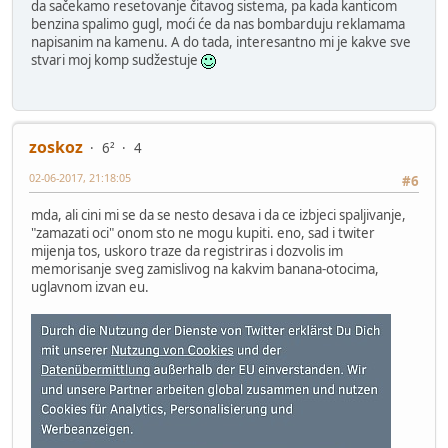
da sačekamo resetovanje čitavog sistema, pa kada kanticom
benzina spalimo gugl, moći će da nas bombarduju reklamama
napisanim na kamenu. A do tada, interesantno mi je kakve sve
stvari moj komp sudžestuje
zoskoz
6²
4
02-06-2017, 21:18:05
#6
mda, ali cini mi se da se nesto desava i da ce izbjeci spaljivanje,
"zamazati oci" onom sto ne mogu kupiti. eno, sad i twiter
mijenja tos, uskoro traze da registriras i dozvolis im
memorisanje sveg zamislivog na kakvim banana-otocima,
uglavnom izvan eu.