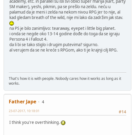
academy, etc. in parallel su išli svi oblici super marija (kart, party
SM maker), yeshi, pikmin, pa se prešlo na zeldu. neću u
palamud da je meni i zelda na nekom nivou RPG jer to nije, al
kad gledam breath of the wild, nije mi lako da zadržim jak stav.
na PS je bilo zanimljivo: tearaway, eyepet i little big planet.
i onda se negde oko 13-14 godine dođe do toga da se igraju
Persona 4 i Fallout 4.
da li bi se tako stiglo i drugim putevima? sigurno.
al verujem da se ne kreće s RPGom, ako ti je krajnji cilj RPG.
That's how it is with people. Nobody cares how it works as long as it
works.
Father Jape
4
23-07-2017, 10:18:01
#14
I think you're overthinking.