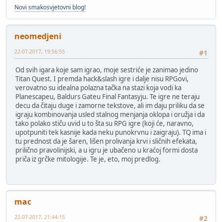
Novi smakosvjetovni blog!
neomedjeni
22-07-2017, 19:56:55
#1
Od svih igara koje sam igrao, moje sestriće je zanimao jedino
Titan Quest. I premda hack&slash igre i dalje nisu RPGovi,
verovatno su idealna polazna tačka na stazi koja vodi ka
Planescapeu, Baldurs Gateu Final Fantasyju. Te igre ne teraju
decu da čitaju duge i zamorne tekstove, ali im daju priliku da se
igraju kombinovanja usled stalnog menjanja oklopa i oružja i da
tako polako stiču uvid u to šta su RPG igre (koji će, naravno,
upotpuniti tek kasnije kada neku punokrvnu i zaigraju). TQ ima i
tu prednost da je šaren, lišen prolivanja krvi i sličnih efekata,
prilično pravolinijski, a u igru je ubačeno u kraćoj formi dosta
priča iz grčke mitologije. Te je, eto, moj predlog.
mac
22-07-2017, 21:44:15
#2