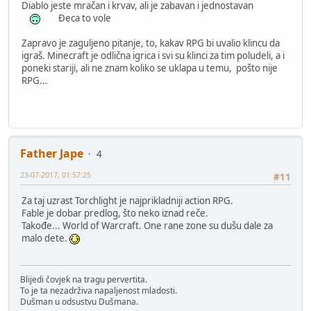
Diablo jeste mračan i krvav, ali je zabavan i jednostavan
Đeca to vole
Zapravo je zaguljeno pitanje, to, kakav RPG bi uvalio klincu da
igraš. Minecraft je odlična igrica i svi su klinci za tim poludeli, a i
poneki stariji, ali ne znam koliko se uklapa u temu, pošto nije
RPG...
Father Jape
4
23-07-2017, 01:57:25
#11
Za taj uzrast Torchlight je najprikladniji action RPG.
Fable je dobar predlog, što neko iznad reče.
Takođe... World of Warcraft. One rane zone su dušu dale za
malo dete.
Blijedi čovjek na tragu pervertita.
To je ta nezadrživa napaljenost mladosti.
Dušman u odsustvu Dušmana.