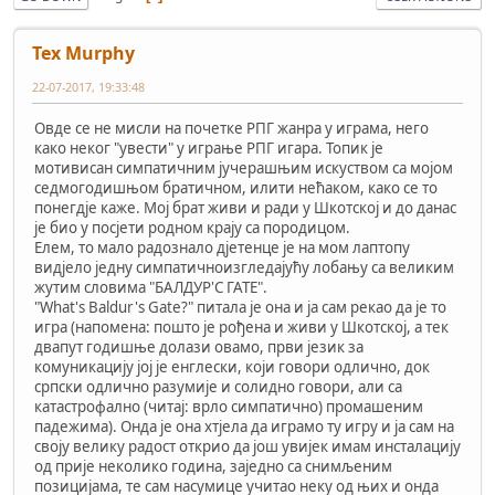
Tex Murphy
22-07-2017, 19:33:48
Овде се не мисли на почетке РПГ жанра у играма, него
како неког "увести" у играње РПГ игара. Топик је
мотивисан симпатичним јучерашњим искуством са мојом
седмогодишњом братичном, илити нећаком, како се то
понегдје каже. Мој брат живи и ради у Шкотској и до данас
је био у посјети родном крају са породицом.
Елем, то мало радознало дјетенце је на мом лаптопу
видјело једну симпатичноизгледајућу лобању са великим
жутим словима "БАЛДУР'С ГАТЕ".
"What's Baldur's Gate?" питала је она и ја сам рекао да је то
игра (напомена: пошто је рођена и живи у Шкотској, а тек
двапут годишње долази овамо, први језик за
комуникацију јој је енглески, који говори одлично, док
српски одлично разумије и солидно говори, али са
катастрофално (читај: врло симпатично) промашеним
падежима). Онда је она хтјела да играмо ту игру и ја сам на
своју велику радост открио да још увијек имам инсталацију
од прије неколико година, заједно са снимљеним
позицијама, те сам насумице учитао неку од њих и онда