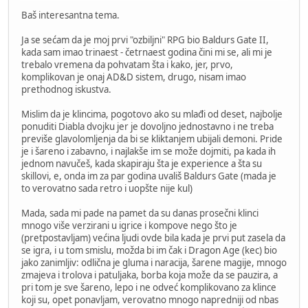
Baš interesantna tema.
Ja se sećam da je moj prvi "ozbiljni" RPG bio Baldurs Gate II,
kada sam imao trinaest - četrnaest godina čini mi se, ali mi je
trebalo vremena da pohvatam šta i kako, jer, prvo,
komplikovan je onaj AD&D sistem, drugo, nisam imao
prethodnog iskustva.
Mislim da je klincima, pogotovo ako su mlađi od deset, najbolje
ponuditi Diabla dvojku jer je dovoljno jednostavno i ne treba
previše glavolomljenja da bi se kliktanjem ubijali demoni. Pride
je i šareno i zabavno, i najlakše im se može dojmiti, pa kada ih
jednom navučeš, kada skapiraju šta je experience a šta su
skillovi, e, onda im za par godina uvališ Baldurs Gate (mada je
to verovatno sada retro i uopšte nije kul)
Mada, sada mi pade na pamet da su danas prosečni klinci
mnogo više verzirani u igrice i kompove nego što je
(pretpostavljam) većina ljudi ovde bila kada je prvi put zasela da
se igra, i u tom smislu, možda bi im čak i Dragon Age (kec) bio
jako zanimljiv: odlična je gluma i naracija, šarene magije, mnogo
zmajeva i trolova i patuljaka, borba koja može da se pauzira, a
pri tom je sve šareno, lepo i ne odveć komplikovano za klince
koji su, opet ponavljam, verovatno mnogo napredniji od nbas