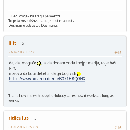
Blijedi čovjek na tragu pervertita.
To je ta nezadrživa napaljenost mladosti.
Dušman u odsustvu Dušmana.
lilit
5
23-07-2017, 10:23:51
#15
da, da, moguće
, al da dodam onda i pejpr marija, to je baš
RPG.
ma ovo da kupi detetu i da ga bog vidi
https://www.amazon.de/dp/B071HBQGNX
That's how it is with people. Nobody cares how it works as long as it
works.
ridiculus
5
23-07-2017, 10:53:59
#16