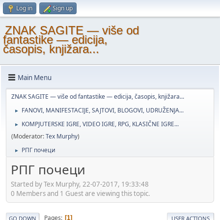
Log in
Sign up
ZNAK SAGITE — više od
fantastike — edicija,
časopis, knjižara...
Main Menu
ZNAK SAGITE — više od fantastike — edicija, časopis, knjižara...
FANOVI, MANIFESTACIJE, SAJTOVI, BLOGOVI, UDRUŽENJA...
►
KOMPJUTERSKE IGRE, VIDEO IGRE, RPG, KLASIČNE IGRE...
►
(Moderator:
Tex Murphy
)
РПГ почеци
►
РПГ почеци
Started by Tex Murphy, 22-07-2017, 19:33:48
0 Members and 1 Guest are viewing this topic.
Pages
1
GO DOWN
USER ACTIONS