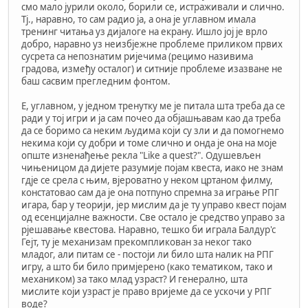
смо мало јурили около, борили се, истраживали и слично.
Тј., наравно, то сам радио ја, а она је углавном имала
тренинг читања уз дијалоге на екрану. Ишло јој је врло
добро, наравно уз неизбјежне проблеме приликом првих
сусрета са непознатим ријечима (рецимо називима
градова, између осталог) и ситније проблеме изазване не
баш сасвим прегледним фонтом.
Е, углавном, у једном тренутку ме је питала шта треба да се
ради у тој игри и ја сам почео да објашњавам као да треба
да се боримо са неким људима који су зли и да помогнемо
некима који су добри и томе слично и онда је она на моје
опште изненађење рекла "Like a quest?". Одушевљен
чињеницом да дијете разумије појам квеста, иако не знам
гдје се срела с њим, вјероватно у неком цртаном филму,
констатовао сам да је она потпуно спремна за играње РПГ
игара, бар у теорији, јер мислим да је ту управо квест појам
од есенцијалне важности. Све остало је средство управо за
рјешавање квестова. Наравно, тешко би играла Балдур'с
Гејт, ту је механизам прекомпликован за неког тако
младог, али питам се - постоји ли било шта налик на РПГ
игру, а што би било примјерено (како тематиком, тако и
механиком) за тако млад узраст? И генерално, шта
мислите који узраст је право вријеме да се ускочи у РПГ
воде?