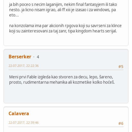
ja bih poceo s necim laganijim, nekim final fantasyjem ili tako
nesto. ja licno nisam igrao, ali ff xiii je izasao i za windows, pa
eto...
na konzolama ima par akcionih rpgova koji su savrseni za klince
koji su zainteresovani za taj zanr, tipa kingdom hearts serijal.
Berserker
4
22-07-2017, 22:22:36
#5
Meni prvi Fable izgleda kao stvoren za decu, lepo, šareno,
prosto, rudimentarna mehanika ali kozmetike kolko hoćeš.
Calavera
22-07-2017, 22:39:46
#6