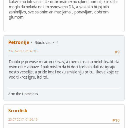
kakvi smo bili ranije. Uz dobronamernu ujkinu pomoć, klinka bi
mogla da ovlada nekim osnovama DA, a svakako bi joj bilo
zanimljivo, sve sa onim animacijama i, ponavljam, dobrom
glumom
Petronije
Ribolovac
4
23-07-2017, 01:46:05
#9
Diablo je previse mracan i krvav, a i nema realno nekih kvaliteta
osim ciste zabave. Ipak mislim da bi deci trebalo dati da igraju
nesto veselije, a pride ima i neku smisleniju pricu, likove koje ce
voditi kroz igru, itd itd...
Arm the Homeless
Scordisk
23-07-2017, 01:56:16
#10