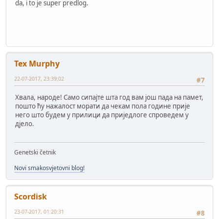
da, i to je super predlog.
Tex Murphy
22-07-2017, 23:39:02
#7
Хвала, народе! Само сипајте шта год вам још пада на памет,
пошто ћу нажалост морати да чекам пола године прије
него што будем у прилици да приједлоге спроведем у
дјело.
Genetski četnik
Novi smakosvjetovni blog!
Scordisk
23-07-2017, 01:20:31
#8