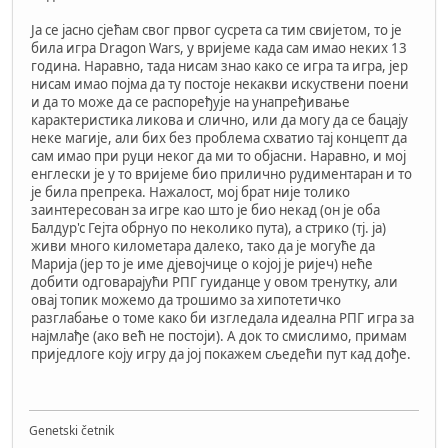
Ја се јасно сјећам свог првог сусрета са тим свијетом, то је
била игра Dragon Wars, у вријеме када сам имао неких 13
година. Наравно, тада нисам знао како се игра та игра, јер
нисам имао појма да ту постоје некакви искуствени поени
и да то може да се распоређује на унапређивање
карактеристика ликова и слично, или да могу да се бацају
неке магије, али бих без проблема схватио тај концепт да
сам имао при руци неког да ми то објасни. Наравно, и мој
енглески је у то вријеме био прилично рудиментаран и то
је била препрека. Нажалост, мој брат није толико
заинтересован за игре као што је био некад (он је оба
Балдур'с Гејта обрнуо по неколико пута), а стрико (тј. ја)
живи много километара далеко, тако да је могуће да
Марија (јер то је име дјевојчице о којој је ријеч) неће
добити одговарајући РПГ гуиданце у овом тренутку, али
овај топик можемо да трошимо за хипотетичко
разглабање о томе како би изгледала идеална РПГ игра за
најмлађе (ако већ не постоји). А док то смислимо, примам
приједлоге коју игру да јој покажем сљедећи пут кад дође.
Genetski četnik