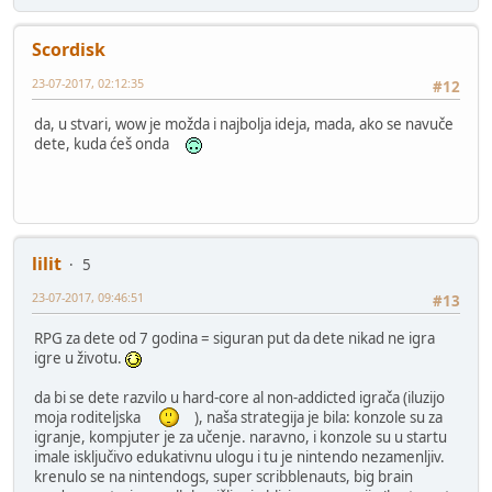
Scordisk
23-07-2017, 02:12:35
#12
da, u stvari, wow je možda i najbolja ideja, mada, ako se navuče
dete, kuda ćeš onda
lilit
5
23-07-2017, 09:46:51
#13
RPG za dete od 7 godina = siguran put da dete nikad ne igra
igre u životu.
da bi se dete razvilo u hard-core al non-addicted igrača (iluzijo
moja roditeljska
), naša strategija je bila: konzole su za
igranje, kompjuter je za učenje. naravno, i konzole su u startu
imale isključivo edukativnu ulogu i tu je nintendo nezamenljiv.
krenulo se na nintendogs, super scribblenauts, big brain