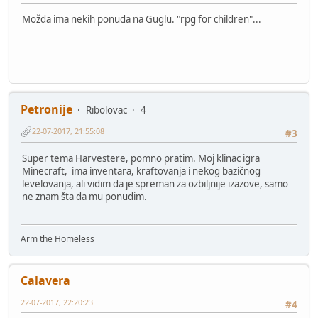
Možda ima nekih ponuda na Guglu. "rpg for children"...
Petronije
Ribolovac
4
22-07-2017, 21:55:08
#3
Super tema Harvestere, pomno pratim. Moj klinac igra
Minecraft, ima inventara, kraftovanja i nekog bazičnog
levelovanja, ali vidim da je spreman za ozbiljnije izazove, samo
ne znam šta da mu ponudim.
Arm the Homeless
Calavera
22-07-2017, 22:20:23
#4