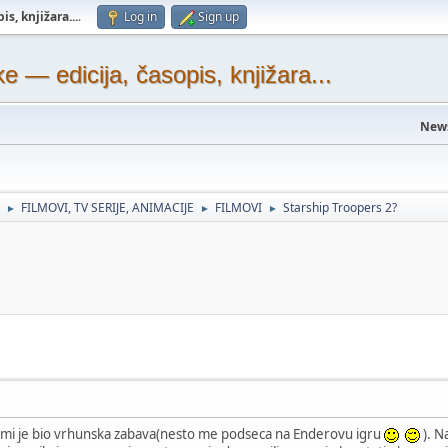
s, knjižara...
.
Log in
Sign up
— edicija, časopis, knjižara...
New
FILMOVI, TV SERIJE, ANIMACIJE
FILMOVI
Starship Troopers 2?
►
►
►
ilm mi je bio vrhunska zabava(nesto me podseca na Enderovu igru
). N