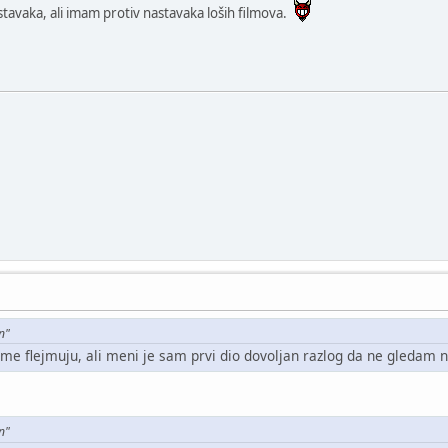
stavaka, ali imam protiv nastavaka loših filmova.
n"
me flejmuju, ali meni je sam prvi dio dovoljan razlog da ne gledam 
n"