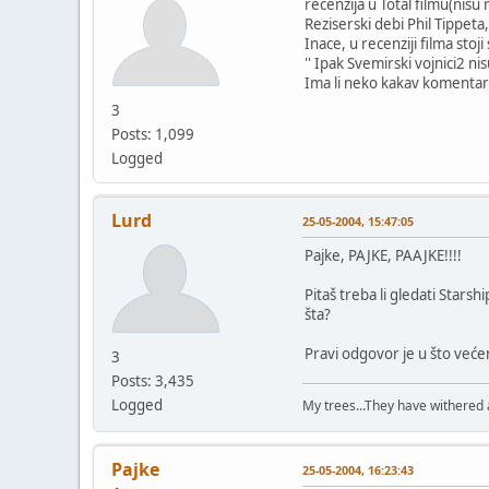
recenzija u Total filmu(nisu
Reziserski debi Phil Tippeta
Inace, u recenziji filma stoji
'' Ipak Svemirski vojnici2 n
Ima li neko kakav komentar 
3
Posts: 1,099
Logged
Lurd
25-05-2004, 15:47:05
Pajke, PAJKE, PAAJKE!!!!
Pitaš treba li gledati Starsh
šta?
Pravi odgovor je u što veće
3
Posts: 3,435
Logged
My trees...They have withered a
Pajke
25-05-2004, 16:23:43