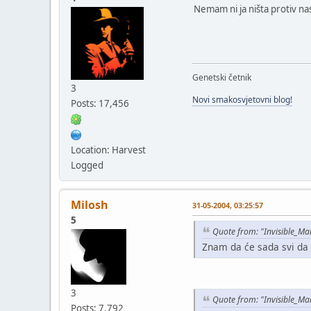
Nemam ni ja ništa protiv na
Genetski četnik
3
Novi smakosvjetovni blog!
Posts: 17,456
Location: Harvest
Logged
Milosh
31-05-2004, 03:25:57
5
Quote from: "Invisible_Ma
Znam da će sada svi da 
3
Quote from: "Invisible_Ma
Posts: 7,792