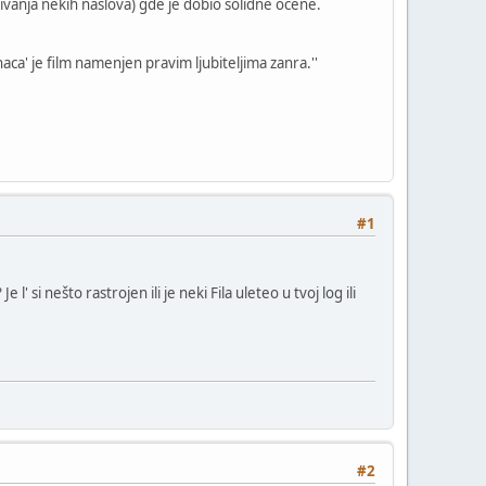
jivanja nekih naslova) gde je dobio solidne ocene.
aca' je film namenjen pravim ljubiteljima zanra.''
#1
 si nešto rastrojen ili je neki Fila uleteo u tvoj log ili
#2