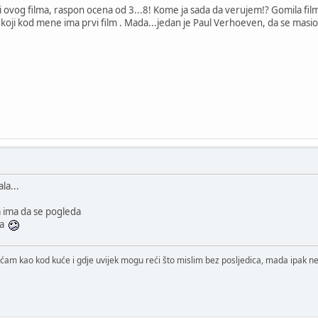
 ovog filma, raspon ocena od 3...8! Kome ja sada da verujem!? Gomila film
 koji kod mene ima prvi film . Mada...jedan je Paul Verhoeven, da se masi
la...
va ima da se pogleda
na
ćam kao kod kuće i gdje uvijek mogu reći što mislim bez posljedica, mada ipak ne 