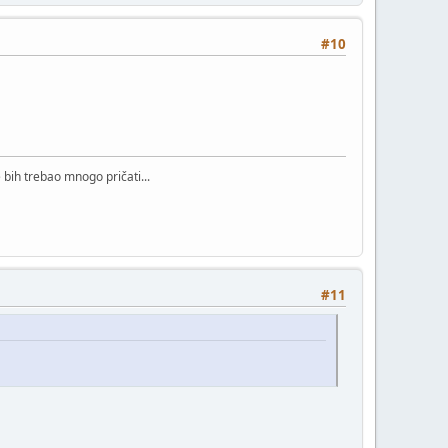
#10
bih trebao mnogo pričati...
#11