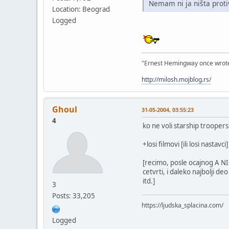
Nemam ni ja ništa proti
Location: Beograd
Logged
"Ernest Hemingway once wrote: "
http://milosh.mojblog.rs/
Ghoul
31-05-2004, 03:55:23
4
ko ne voli starship troopers 
+losi filmovi [ili losi nast
[recimo, posle ocajnog A NI
cetvrti, i daleko najbolji de
itd.]
3
Posts: 33,205
https://ljudska_splacina.com/
Logged