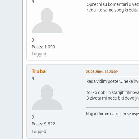
4
Oprecni su komentari u vezi
reda i to samo zbog kredita
3
Posts: 1,099
Logged
Truba
28-05-2004, 12:23:09
4
kada vidim poster...neka hva
toliko dobrih starijih filmo
3 zivota mi neće biti dovolj
Najjači forum na kojem se osje
3
Posts: 9,822
Logged