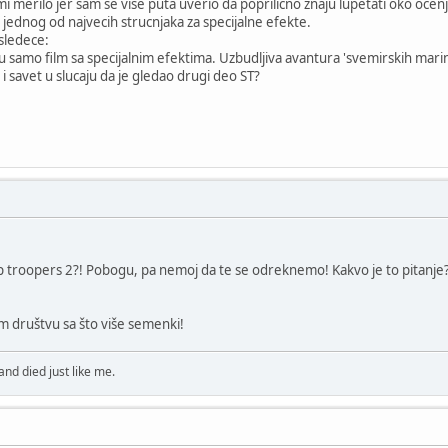
 mi merilo jer sam se vise puta uverio da poprilicno znaju lupetati oko ocen
, jednog od najvecih strucnjaka za specijalne efekte.
 sledece:
isu samo film sa specijalnim efektima. Uzbudljiva avantura 'svemirskih marin
i savet u slucaju da je gledao drugi deo ST?
ip troopers 2?! Pobogu, pa nemoj da te se odreknemo! Kakvo je to pitanje? Je l'
m društvu sa što više semenki!
nd died just like me.