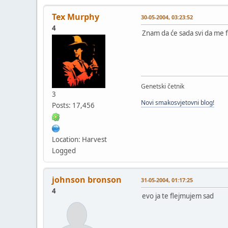
Tex Murphy
30-05-2004, 03:23:52
4
Znam da će sada svi da me f
Genetski četnik
3
Novi smakosvjetovni blog!
Posts: 17,456
Location: Harvest
Logged
johnson bronson
31-05-2004, 01:17:25
4
evo ja te flejmujem sad