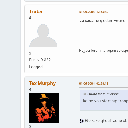
Truba
31-05-2004, 12:33:40
4
za sada
ne gledam većinu 
Najjači forum na kojem se osje
3
Posts: 9,822
Logged
Tex Murphy
01-06-2004, 02:58:12
4
Quote from: "Ghoul"
ko ne voli starship troop
Eto kako ghoul 'ladno ubi
3