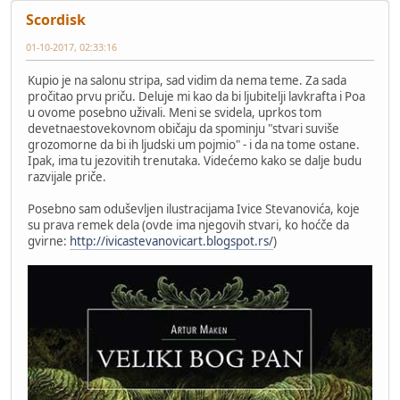
Scordisk
01-10-2017, 02:33:16
Kupio je na salonu stripa, sad vidim da nema teme. Za sada
pročitao prvu priču. Deluje mi kao da bi ljubitelji lavkrafta i Poa
u ovome posebno uživali. Meni se svidela, uprkos tom
devetnaestovekovnom običaju da spominju "stvari suviše
grozomorne da bi ih ljudski um pojmio" - i da na tome ostane.
Ipak, ima tu jezovitih trenutaka. Videćemo kako se dalje budu
razvijale priče.
Posebno sam oduševljen ilustracijama Ivice Stevanovića, koje
su prava remek dela (ovde ima njegovih stvari, ko hoćče da
gvirne:
http://ivicastevanovicart.blogspot.rs/
)