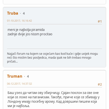
Truba
4
01-10-2017, 16:16:42
#1
meni je najbolja piramida
zadnje dvije jos nissm procitao
Najjači forum na kojem se osjećam kao kod kuće i gdje uvijek mogu
reći što mislim bez posljedica, mada ipak ne bih trebao mnogo
pričati...
Truman
4
06-12-2017, 14:37:32
#2
Баш узео да читам ову збирчицу. Сјајан поклон за све оне
који се ложе на паганизам. Такође, приче које се збивају у
Лондону имају посебну арому. Кад довршим пишем која
ми је најбоља.