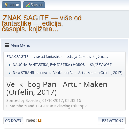
Log in
Sign up
ZNAK SAGITE — više od
fantastike — edicija,
časopis, knjižara...
Main Menu
ZNAK SAGITE — više od fantastike — edicija, časopis, knjižara...
NAUČNA FANTASTIKA, FANTASTIKA i HOROR — KNJIŽEVNOST
►
Dela STRANIH autora
Veliki bog Pan - Artur Maken (Orfelin, 2017)
►
►
Veliki bog Pan - Artur Maken
(Orfelin, 2017)
Started by Scordisk, 01-10-2017, 02:33:16
0 Members and 1 Guest are viewing this topic.
Pages
1
GO DOWN
USER ACTIONS