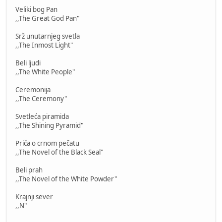
Veliki bog Pan
,,The Great God Pan"
Srž unutarnjeg svetla
,,The Inmost Light"
Beli ljudi
,,The White People"
Ceremonija
,,The Ceremony"
Svetleća piramida
,,The Shining Pyramid"
Priča o crnom pečatu
,,The Novel of the Black Seal"
Beli prah
,,The Novel of the White Powder"
Krajnji sever
,,N"