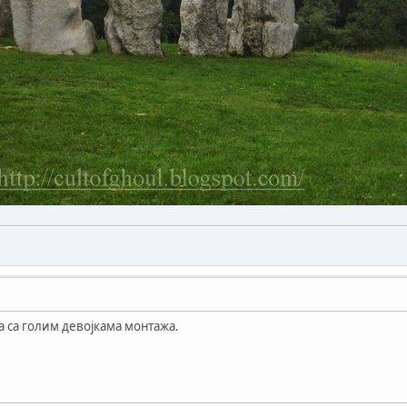
ка са голим девојкама монтажа.