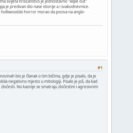
ma svijeta hriscanstvo je jednostavno "wipe out"
ja je predivan dio nase istorije a i svakodnevnice.
bi holliwoodski horror morao da pociva na anglo-
#1
ovinah bio je članak o tim bičima, gdje je pisalo, da je
bila negativno mjesto u mitologiji. Pisalo je još, da kad
u zločesti. No kasnije se smatraju zločestim i agresivnim