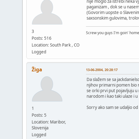
nije moglo za istrebi neka 
paganizam , dok se u nasem p
(Govorim uopste o Slavenima)
saxsonskim gulovima, trolovi
3
Screw you guys I'm goin' hom
Posts: 516
Location: South Park , CO
Logged
Žiga
13-06-2004, 20:28:17
Da slažem se sa jackdanielsom
njihov primarni pomen bio neš
se orki prvi put pojavljuju u
narodom i kao taki ulaze i u 
Sorry ako sam se udaljio od 
1
Posts: 5
Location: Maribor,
Slovenija
Logged