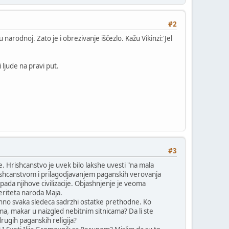
#2
 narodnoj. Zato je i obrezivanje iščezlo. Kažu Vikinzi:'Jel
ljude na pravi put.
#3
e. Hrishcanstvo je uvek bilo lakshe uvesti "na mala
hrishcanstvom i prilagodjavanjem paganskih verovanja
da njihove civilizacije. Objashnjenje je veoma
eriteta naroda Maja.
uzhno svaka sledeca sadrzhi ostatke prethodne. Ko
, makar u naizgled nebitnim sitnicama? Da li ste
rugih paganskih religija?