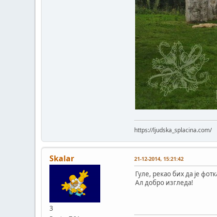
https://ljudska_splacina.com/
Skalar
21-12-2014, 15:21:42
Гуле, рекао бих да је фот
Ал добро изгледа!
3