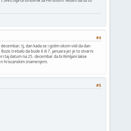
 I Sveti Ilija Gromovnik sa Perunom? Mislim da su to
#4
decembar; tj, dan kada se i golim okom vidi da dan
Bozic trebalo da bude 6 ili 7. januara jer je to stvarni
ri taj datum na 25. decembar da bi Rimljani lakse
riven hriscanskim znamenjem.
#5