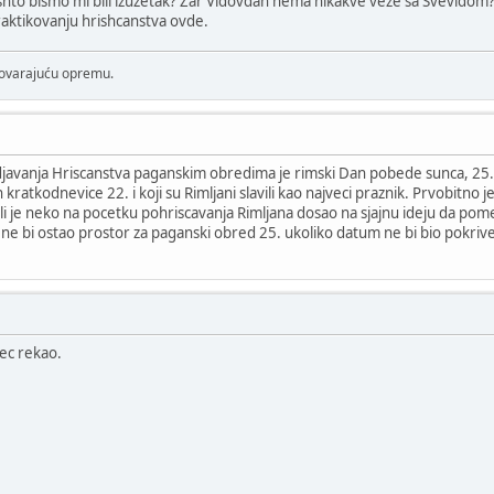
 shto bismo mi bili izuzetak? Zar Vidovdan nema nikakve veze sa Svevidom?
raktikovanju hrishcanstva ovde.
dgovarajuću opremu.
djavanja Hriscanstva paganskim obredima je rimski Dan pobede sunca, 25. 
kratkodnevice 22. i koji su Rimljani slavili kao najveci praznik. Prvobitno je 
i je neko na pocetku pohriscavanja Rimljana dosao na sjajnu ideju da pome
a im ne bi ostao prostor za paganski obred 25. ukoliko datum ne bi bio pok
ec rekao.