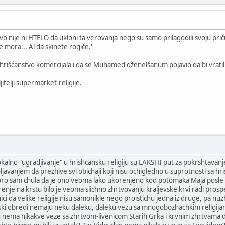
tvo nije ni HTELO da ukloni ta verovanja nego su samo prilagodili svoju priču
ne mora... Al da skinete rogiće.'
hrišćanstvo komercijala i da se Muhamed dženelšanum pojavio da bi vratili 
jitelji supermarket-religije.
lokalno "ugradjivanje" u hrishcansku religiju su LAKSHI put za pokrshtavanj
ljavanjem da prezhive svi obichaji koji nisu ochigledno u suprotnosti sa 
oro sam chula da je ono veoma lako ukorenjeno kod potomaka Maja posle pa
enje na krstu bilo je veoma slichno zhrtvovanju kraljevske krvi radi prosp
nici da velike religije nisu samonikle nego proistichu jedna iz druge, pa n
ski obredi nemaju neku daleku, daleku vezu sa mnogobozhachkim religijama
u nema nikakve veze sa zhrtvom-livenicom Starih Grka i krvnim zhrtvama d