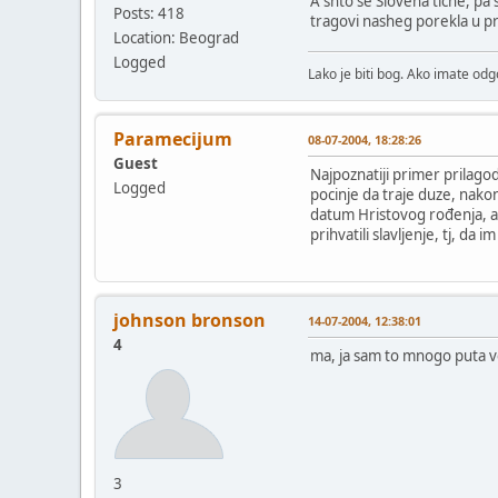
A shto se Slovena tiche, pa
Posts: 418
tragovi nasheg porekla u p
Location: Beograd
Logged
Lako je biti bog. Ako imate o
Paramecijum
08-07-2004, 18:28:26
Guest
Najpoznatiji primer prilago
Logged
pocinje da traje duze, nakon 
datum Hristovog rođenja, al
prihvatili slavljenje, tj, d
johnson bronson
14-07-2004, 12:38:01
4
ma, ja sam to mnogo puta v
3