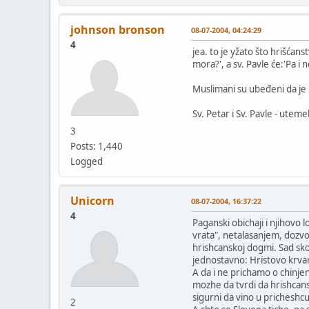
johnson bronson
08-07-2004, 04:24:29
4
jea. to je yžato što hrišćans
mora?', a sv. Pavle će:'Pa i 
Muslimani su ubeđeni da je 
Sv. Petar i Sv. Pavle - utemel
3
Posts: 1,440
Logged
Unicorn
08-07-2004, 16:37:22
4
Paganski obichaji i njihovo 
vrata", netalasanjem, dozvo
hrishcanskoj dogmi. Sad sk
jednostavno: Hristovo krvar
A da i ne prichamo o chinje
mozhe da tvrdi da hrishcan
sigurni da vino u pricheshc
2