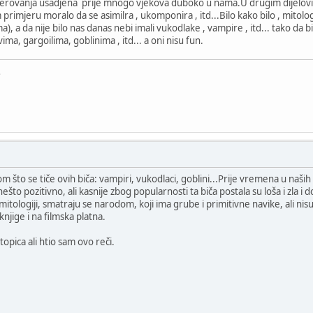
vjerovanja usadjena prije mnogo vjekova duboko u nama.U drugim dijelovi
rimjeru moralo da se asimilra , ukomponira , itd...Bilo kako bilo , mitologi
, a da nije bilo nas danas nebi imali vukodlake , vampire , itd... tako da 
ma, gargoilima, goblinima , itd... a oni nisu fun.
e
 što se tiče ovih biča: vampiri, vukodlaci, goblini...Prije vremena u naših n
to pozitivno, ali kasnije zbog popularnosti ta biča postala su loša i zla i do
 mitologiji, smatraju se narodom, koji ima grube i primitivne navike, ali nis
knjige i na filmska platna.
topica ali htio sam ovo reči.