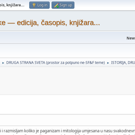
s, knjižara...
.
Log in
Sign up
— edicija, časopis, knjižara...
New
DRUGA STRANA SVETA (prostor za potpuno ne-SF&F teme)
ISTORIJA, DRU
►
►
ji i razmisljam koliko je paganizam i mitologija umjesana u nasu svakodnev