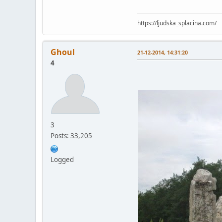
https://ljudska_splacina.com/
Ghoul
21-12-2014, 14:31:20
4
3
Posts: 33,205
Logged