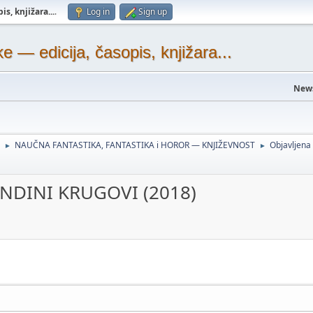
s, knjižara...
.
Log in
Sign up
— edicija, časopis, knjižara...
New
NAUČNA FANTASTIKA, FANTASTIKA i HOROR — KNJIŽEVNOST
Objavljen
►
►
ANDINI KRUGOVI (2018)