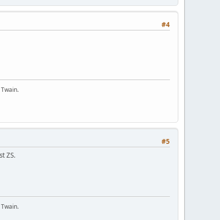
#4
 Twain.
#5
st ZS.
 Twain.