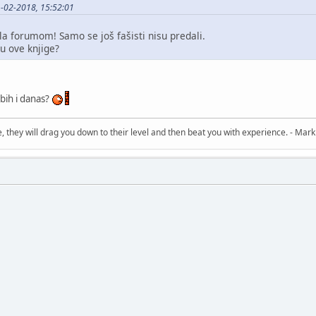
-02-2018, 15:52:01
la forumom! Samo se još fašisti nisu predali.
ju ove knjige?
 bih i danas?
, they will drag you down to their level and then beat you with experience. - Mark