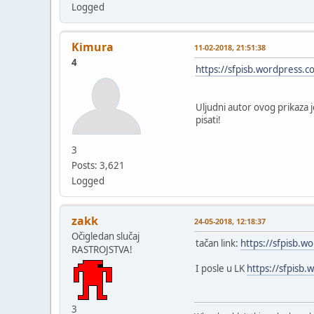
Logged
Kimura
11-02-2018, 21:51:38
4
https://sfpisb.wordpress.
Uljudni autor ovog prikaza j
pisati!
3
Posts: 3,621
Logged
zakk
24-05-2018, 12:18:37
Očigledan slučaj
tačan link:
https://sfpisb.w
RASTROJSTVA!
I posle u LK
https://sfpisb.
3