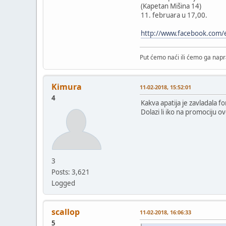
(Kapetan Mišina 14)
11. februara u 17,00.
http://www.facebook.com
Put ćemo naći ili ćemo ga napra
Kimura
11-02-2018, 15:52:01
4
Kakva apatija je zavladala f
Dolazi li iko na promociju o
3
Posts: 3,621
Logged
scallop
11-02-2018, 16:06:33
5