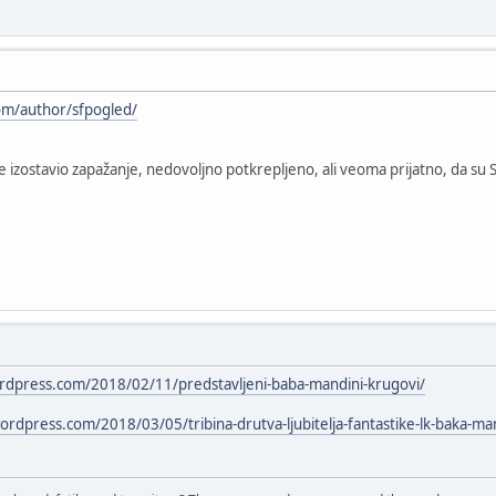
com/author/sfpogled/
e izostavio zapažanje, nedovoljno potkrepljeno, ali veoma prijatno, da su SF
ordpress.com/2018/02/11/predstavljeni-baba-mandini-krugovi/
wordpress.com/2018/03/05/tribina-drutva-ljubitelja-fantastike-lk-baka-ma