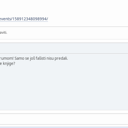
/events/158912348098994/
viti.
orumom! Samo se još fašisti nisu predali.
ve knjige?