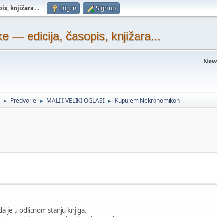
s, knjižara...
.
Log in
Sign up
— edicija, časopis, knjižara...
New
Predvorje
MALI I VELIKI OGLASI
Kupujem Nekronomikon
►
►
►
a je u odlicnom stanju knjiga.