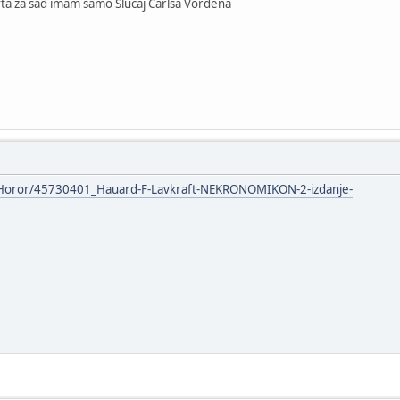
fta za sad imam samo Slucaj Carlsa Vordena
/Horor/45730401_Hauard-F-Lavkraft-NEKRONOMIKON-2-izdanje-