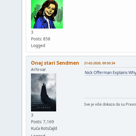
3
Posts: 858
Logged
Onaj stari Sendmen
21-02-2020, 09:50:34
Arhi-var
Nick Offerman Explains Why
Sve je više dokaza da su Pravosl
3
Posts: 7,169
Kuća Rotsčajld
Logged