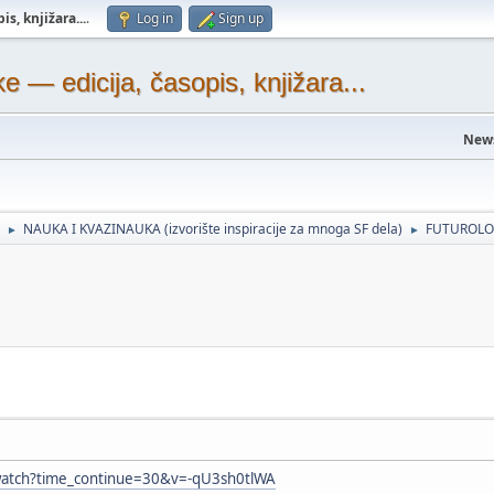
s, knjižara...
.
Log in
Sign up
— edicija, časopis, knjižara...
New
NAUKA I KVAZINAUKA (izvorište inspiracije za mnoga SF dela)
FUTUROLO
►
►
watch?time_continue=30&v=-qU3sh0tlWA