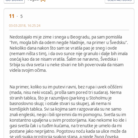
11
5
03-03-2018, 16:25:24
Nedostajalo mi je zime i snega u Beogradu, pa sam pomislila
"hm, mogla bih da odem negde hladnije, na primer u Švedsku".
Nekoliko dana nakon što sam se vratila pao je sneg i ovde
(nemam ništa s tim), i da ovo sunce nije granulo i dalje bih imala
osećaj kao da se nisam vratila. Šalim se naravno, Švedska i
Srbija su dva sveta i u neke stvari ne bih poverovala da nisam
videla svojim očima.
Na primer, koliko su im putevi ravni, bez rupa i uvek očišćeni
(mada, nisu neki vozači, prošla sam pored tri sudara). Nema
stranih tablica, što je razumljivo (parking u Stoholmu je
basnoslovno skup; i ostale stvari su skupe), ali nema ni
komšijskih tablica. Svi sa kojima sam razgovarala su ne samo
znali engleski, nego i bili spremni da mi pomognu. Svetla su im
konstantno upaljena u svim prostorijama. Kao nekome ko ide i
gasi svetla čak i u tuđim kućama, na trenutke je umelo da mi
postane jako neprijatno. Pogotovu noću kada sa ulice može da
se vidi svaka prostorija svakog stana, a nigde živog čoveka