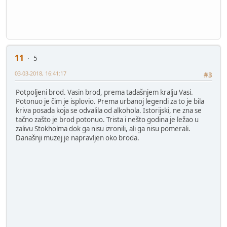
11
5
03-03-2018, 16:41:17
#3
Potpoljeni brod. Vasin brod, prema tadašnjem kralju Vasi.
Potonuo je čim je isplovio. Prema urbanoj legendi za to je bila
kriva posada koja se odvalila od alkohola. Istorijski, ne zna se
tačno zašto je brod potonuo. Trista i nešto godina je ležao u
zalivu Stokholma dok ga nisu izronili, ali ga nisu pomerali.
Današnji muzej je napravljen oko broda.