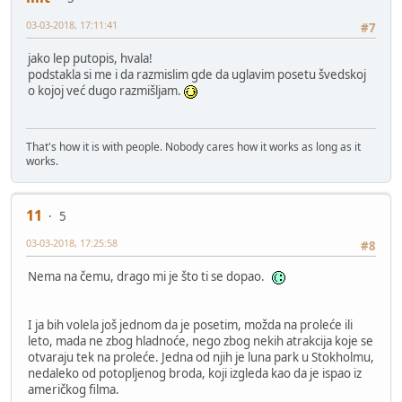
03-03-2018, 17:11:41
#7
jako lep putopis, hvala!
podstakla si me i da razmislim gde da uglavim posetu švedskoj
o kojoj već dugo razmišljam.
That's how it is with people. Nobody cares how it works as long as it
works.
11
5
03-03-2018, 17:25:58
#8
Nema na čemu, drago mi je što ti se dopao.
I ja bih volela još jednom da je posetim, možda na proleće ili
leto, mada ne zbog hladnoće, nego zbog nekih atrakcija koje se
otvaraju tek na proleće. Jedna od njih je luna park u Stokholmu,
nedaleko od potopljenog broda, koji izgleda kao da je ispao iz
američkog filma.