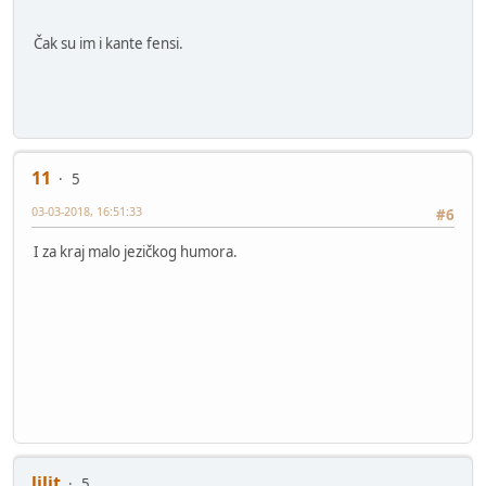
Čak su im i kante fensi.
11
5
03-03-2018, 16:51:33
#6
I za kraj malo jezičkog humora.
lilit
5