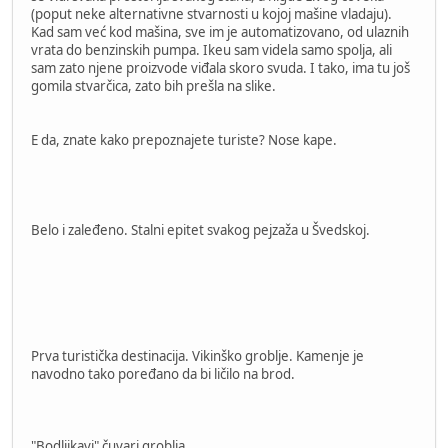
(poput neke alternativne stvarnosti u kojoj mašine vladaju).
Kad sam već kod mašina, sve im je automatizovano, od ulaznih
vrata do benzinskih pumpa. Ikeu sam videla samo spolja, ali
sam zato njene proizvode viđala skoro svuda. I tako, ima tu još
gomila stvarčica, zato bih prešla na slike.
E da, znate kako prepoznajete turiste? Nose kape.
Belo i zaleđeno. Stalni epitet svakog pejzaža u Švedskoj.
Prva turistička destinacija. Vikinško groblje. Kamenje je
navodno tako poređano da bi ličilo na brod.
"Bodljikavi" čuvari groblja.