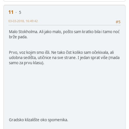
11
5
03-03-2018, 16:49:42
#5
Malo Stokholma. Ali jako malo, pošto sam kratko bila i tamo noć
brže pada.
Prvo, voz kojim smo išli. Ne tako čist koliko sam očekivala, ali
udobna sedišta, utičnice na sve strane. I jedan sprat više (mada
samo za prvu klasu).
Gradsko klizalište oko spomenika.