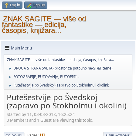
Log in
Sign up
ZNAK SAGITE — više od
fantastike — edicija,
časopis, knjižara...
Main Menu
ZNAK SAGITE — više od fantastike — edicija, časopis, knjižara...
DRUGA STRANA SVETA (prostor za potpuno ne-SF&F teme)
►
FOTOGRAFIJE, PUTOVANJA, PUTOPISI...
►
Putešestvije po Švedskoj (zapravo po Stokholmu i okolini)
►
Putešestvije po Švedskoj
(zapravo po Stokholmu i okolini)
Started by 11, 03-03-2018, 16:25:24
0 Members and 1 Guest are viewing this topic.
Pages
1
GO DOWN
USER ACTIONS