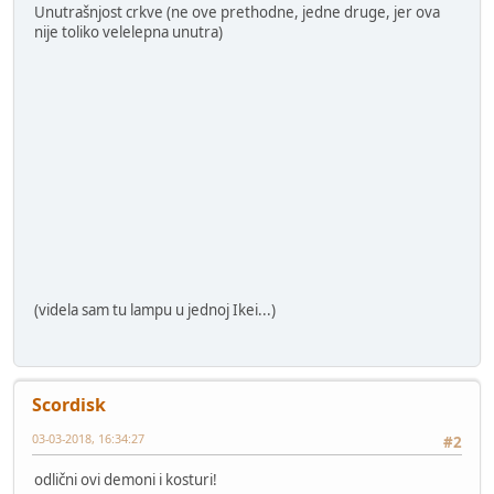
Unutrašnjost crkve (ne ove prethodne, jedne druge, jer ova
nije toliko velelepna unutra)
(videla sam tu lampu u jednoj Ikei...)
Scordisk
03-03-2018, 16:34:27
#2
odlični ovi demoni i kosturi!