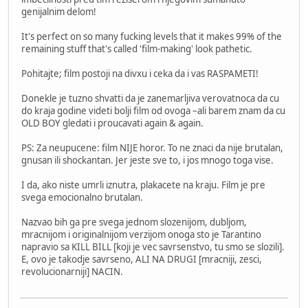
genijalnim delom!
It's perfect on so many fucking levels that it makes 99% of the
remaining stuff that's called 'film-making' look pathetic.
Pohitajte; film postoji na divxu i ceka da i vas RASPAMETI!
Donekle je tuzno shvatti da je zanemarljiva verovatnoca da cu
do kraja godine videti bolji film od ovoga –ali barem znam da cu
OLD BOY gledati i proucavati again & again.
PS: Za neupucene: film NIJE horor. To ne znaci da nije brutalan,
gnusan ili shockantan. Jer jeste sve to, i jos mnogo toga vise.
I da, ako niste umrli iznutra, plakacete na kraju. Film je pre
svega emocionalno brutalan.
Nazvao bih ga pre svega jednom slozenijom, dubljom,
mracnijom i originalnijom verzijom onoga sto je Tarantino
napravio sa KILL BILL [koji je vec savrsenstvo, tu smo se slozili].
E, ovo je takodje savrseno, ALI NA DRUGI [mracniji, zesci,
revolucionarniji] NACIN.