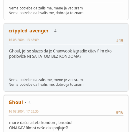
Nema potrebe da zalis me, mene je vec sram
Nema potrebe da hvalis me, dobro ja to znam
crippled_avenger
4
16-08-2004, 13:48:09
#15
Ghoul, jel se slazes da je Chanwook izgradio citav film oko
poslovice NI SA TATOM BEZ KONDOMA?
Nema potrebe da zalis me, mene je vec sram
Nema potrebe da hvalis me, dobro ja to znam
Ghoul
4
16-08-2004, 17:53:35
#16
more daću ja tebi kondom, barabo!
ONAKAV film si našo da spojluješ!