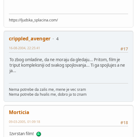
https://ljudska_splacina.com/
crippled_avenger
4
16-08-2004, 22:25:41
#17
To zbog omladine, da ne moraju da gledaju... Pritom, film je
triput kompleksniji od svakog spojlovanja... Ti ga spojlujes a ne
ja...
Nema potrebe da zalis me, mene je vec sram
Nema potrebe da hvalis me, dobro ja to znam
Morticia
09-03-2005, 01:09:18
#18
Izvrstan film!