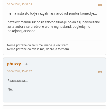
30-06-2004, 15:31:35
#8
nema nista sto bolje razgali nas narod od zombie komedije...
nazalost mamurluk posle takvog filma je bolan a ljubavi vezane
za te autore se pretvore u one night stand. pogledajmo
pokojnog Jacksona...
Nema potrebe da zalis me, mene je vec sram
Nema potrebe da hvalis me, dobro ja to znam
phuzzy
4
30-06-2004, 15:46:27
#9
Paaaaaaaaa...
Ne.