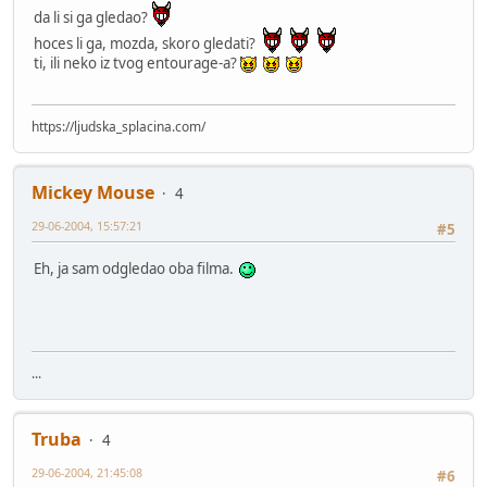
da li si ga gledao?
hoces li ga, mozda, skoro gledati?
ti, ili neko iz tvog entourage-a?
https://ljudska_splacina.com/
Mickey Mouse
4
29-06-2004, 15:57:21
#5
Eh, ja sam odgledao oba filma.
...
Truba
4
29-06-2004, 21:45:08
#6