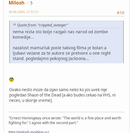
Milosh
5
30-06-2004, 21:57:21
#10
Quote from: "crippled_avenger"
nema nista sto bolje razgali nas narod od zombie
komedije...
nazalost mamurluk posle takvog filma je bolan a
ljubavi vezane za te autore se pretvore u one night
stand. pogledajmo pokojnog Jacksona...
Ovako nesto moze da izjavi samo neko ko jos uvek nije
pogledao Shaun of the Dead [a ako budes cekao na VHS, ni
neces, u skorije vreme].
"Ernest Hemingway once wrote: "The world is a fine place and worth
fighting for." I agree with the second part."
http://milosh.mojblog.rs/