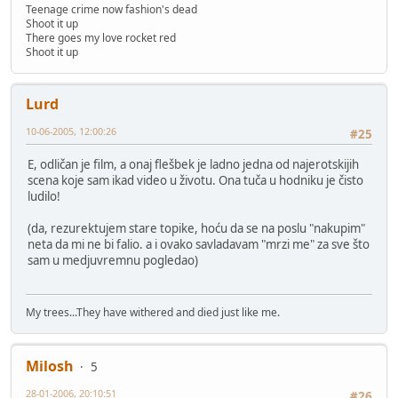
Teenage crime now fashion's dead
Shoot it up
There goes my love rocket red
Shoot it up
Lurd
10-06-2005, 12:00:26
#25
E, odličan je film, a onaj flešbek je ladno jedna od najerotskijih
scena koje sam ikad video u životu. Ona tuča u hodniku je čisto
ludilo!
(da, rezurektujem stare topike, hoću da se na poslu "nakupim"
neta da mi ne bi falio. a i ovako savladavam "mrzi me" za sve što
sam u medjuvremnu pogledao)
My trees...They have withered and died just like me.
Milosh
5
28-01-2006, 20:10:51
#26