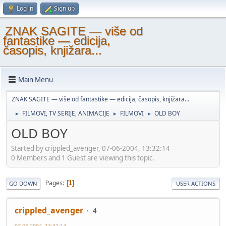
Log in
Sign up
ZNAK SAGITE — više od
fantastike — edicija,
časopis, knjižara...
Main Menu
ZNAK SAGITE — više od fantastike — edicija, časopis, knjižara...
FILMOVI, TV SERIJE, ANIMACIJE
FILMOVI
OLD BOY
►
►
►
OLD BOY
Started by crippled_avenger, 07-06-2004, 13:32:14
0 Members and 1 Guest are viewing this topic.
Pages
1
GO DOWN
USER ACTIONS
crippled_avenger
4
07-06-2004, 13:32:14