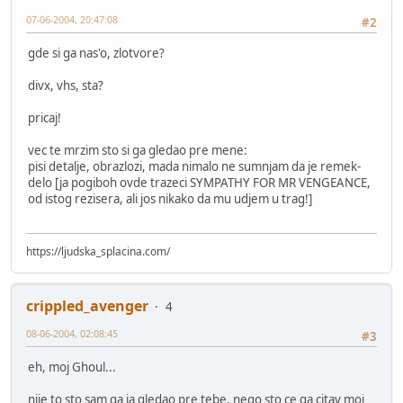
07-06-2004, 20:47:08
#2
gde si ga nas'o, zlotvore?
divx, vhs, sta?
pricaj!
vec te mrzim sto si ga gledao pre mene:
pisi detalje, obrazlozi, mada nimalo ne sumnjam da je remek-
delo [ja pogiboh ovde trazeci SYMPATHY FOR MR VENGEANCE,
od istog rezisera, ali jos nikako da mu udjem u trag!]
https://ljudska_splacina.com/
crippled_avenger
4
08-06-2004, 02:08:45
#3
eh, moj Ghoul...
nije to sto sam ga ja gledao pre tebe, nego sto ce ga citav moj