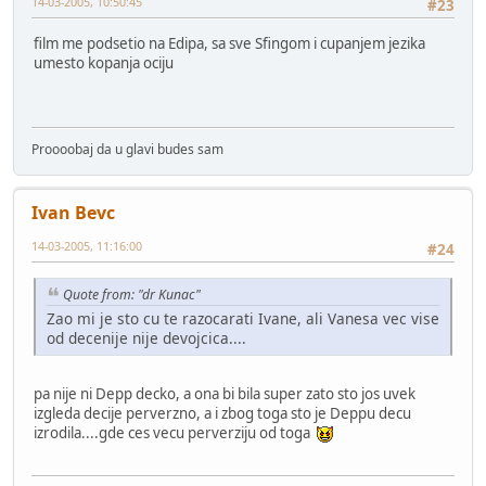
14-03-2005, 10:50:45
#23
film me podsetio na Edipa, sa sve Sfingom i cupanjem jezika
umesto kopanja ociju
Proooobaj da u glavi budes sam
Ivan Bevc
14-03-2005, 11:16:00
#24
Quote from: "dr Kunac"
Zao mi je sto cu te razocarati Ivane, ali Vanesa vec vise
od decenije nije devojcica....
pa nije ni Depp decko, a ona bi bila super zato sto jos uvek
izgleda decije perverzno, a i zbog toga sto je Deppu decu
izrodila....gde ces vecu perverziju od toga