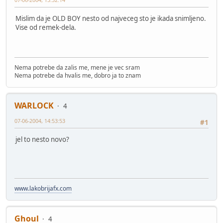
Mislim da je OLD BOY nesto od najveceg sto je ikada snimljeno.
Vise od remek-dela.
Nema potrebe da zalis me, mene je vec sram
Nema potrebe da hvalis me, dobro ja to znam
WARLOCK
4
07-06-2004, 14:53:53
#1
jel to nesto novo?
www.lakobrijafx.com
Ghoul
4