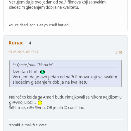
Verujem da je ovo jedan od
onih
filmova koji sa svakim
sledecim gledanjem dobija na kvalitetu.
You're dead, son. Get yourself buried.
Kunac
4
09-03-2005, 08:27:21
#19
Quote from: "Morticia"
Izvrstan film!
Verujem da je ovo jedan od
onih
filmova koji sa svakim
sledecim gledanjem dobija na kvalitetu.
N@ročito k@da ga Ameri budu rimejkovali sa Nikom Kejdžom u
gl@vnoj ulozi...
Š@lim se, n@r@vno, OB je ultr@ cool film.
"zombi je mali žuti cvet"