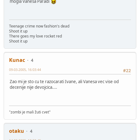
mogla Vanesa Paradi
Teenage crime now fashion's dead
Shoot it up
There goes my love rocket red
Shoot it up
Kunac
4
09-03-2005, 16:03:44
#22
Zao mi je sto cu te razocarati Ivane, ali Vanesa vec vise od
decenije nije devojcica....
"zombi je mali žuti cvet"
otaku
4