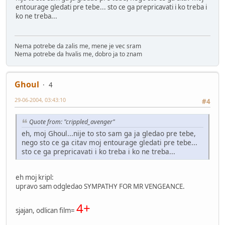
entourage gledati pre tebe... sto ce ga prepricavati i ko treba i
ko ne treba...
Nema potrebe da zalis me, mene je vec sram
Nema potrebe da hvalis me, dobro ja to znam
Ghoul
4
29-06-2004, 03:43:10
#4
Quote from: "crippled_avenger"
eh, moj Ghoul...nije to sto sam ga ja gledao pre tebe,
nego sto ce ga citav moj entourage gledati pre tebe...
sto ce ga prepricavati i ko treba i ko ne treba...
eh moj kripl:
upravo sam odgledao SYMPATHY FOR MR VENGEANCE.
4+
sjajan, odlican film=