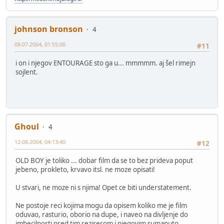
johnson bronson
4
08-07-2004, 01:55:00
#11
i on i njegov ENTOURAGE sto ga u... mmmmm. aj šel rimejn
sojlent.
Ghoul
4
12-08-2004, 04:13:40
#12
OLD BOY je toliko ... dobar film da se to bez prideva poput
jebeno, prokleto, krvavo itsl. ne moze opisati!
U stvari, ne moze ni s njima! Opet ce biti understatement.
Ne postoje reci kojima mogu da opisem koliko me je film
oduvao, rasturio, oborio na dupe, i naveo na divljenje do
imbecilnosti pred tim reziserom i njegovim sumanuto