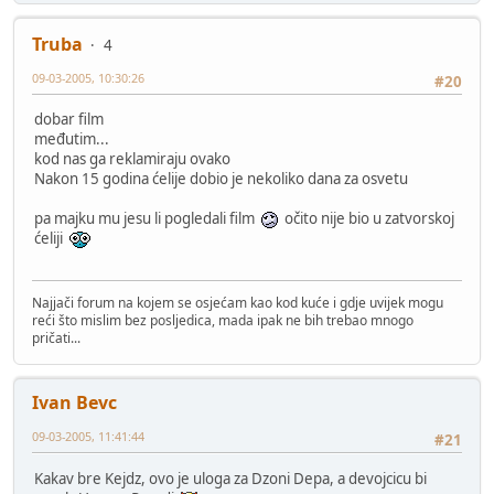
Truba
4
09-03-2005, 10:30:26
#20
dobar film
međutim...
kod nas ga reklamiraju ovako
Nakon 15 godina ćelije dobio je nekoliko dana za osvetu
pa majku mu jesu li pogledali film
očito nije bio u zatvorskoj
ćeliji
Najjači forum na kojem se osjećam kao kod kuće i gdje uvijek mogu
reći što mislim bez posljedica, mada ipak ne bih trebao mnogo
pričati...
Ivan Bevc
09-03-2005, 11:41:44
#21
Kakav bre Kejdz, ovo je uloga za Dzoni Depa, a devojcicu bi