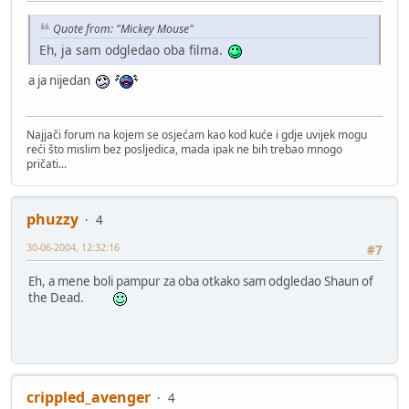
Quote from: "Mickey Mouse"
Eh, ja sam odgledao oba filma.
a ja nijedan
Najjači forum na kojem se osjećam kao kod kuće i gdje uvijek mogu
reći što mislim bez posljedica, mada ipak ne bih trebao mnogo
pričati...
phuzzy
4
30-06-2004, 12:32:16
#7
Eh, a mene boli pampur za oba otkako sam odgledao Shaun of
the Dead.
crippled_avenger
4