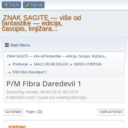
Log in
Sign up
ZNAK SAGITE — više od
fantastike — edicija,
časopis, knjižara...
Main Menu
ZNAK SAGITE — više od fantastike — edicija, časopis, knjižara...
Predvorje
MALI I VELIKI OGLASI
BERZA STRIPOVA
►
►
►
P/M Fibra Daredevil 1
►
P/M Fibra Daredevil 1
Started by nixman, 08-04-2018, 00:19:57
0 Members and 1 Guest are viewing this topic.
Pages
1
GO DOWN
USER ACTIONS
nixman