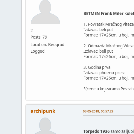
BETMEN Frenk Miler kolekc
1. Povratak Mračnog Viteza
Izdavac: beli put
2
Format: 17×26cm, u boji, 
Posts: 79
Location: Beograd
2. Odmazda Mračnog Vitez
Logged
Izdavac: beli put
Format: 17×26cm, u boji, 
3. Godina prva
Izdavac: phoenix press
Format: 17×26cm, u boji, 
*(cene u knjizarama Povra
archipunk
03-05-2018, 00:57:29
Torpedo 1936
samo za ljubi