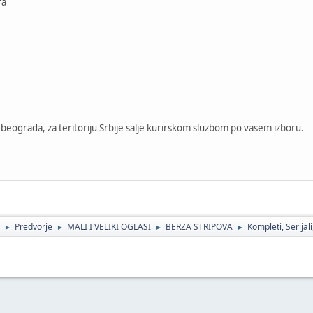
ra
beograda, za teritoriju Srbije salje kurirskom sluzbom po vasem izboru.
Predvorje
MALI I VELIKI OGLASI
BERZA STRIPOVA
Kompleti, Serijal
►
►
►
►