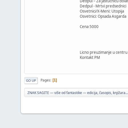
Dedpul – Za jastucnicu dola
Dedpul - Mrtvi predsednici
Osvetnici/X-Meni: Utopija
Osvetnici: Opsada Asgarda
Cena 5000
Licno preuzimanje u centru 
Kontakt PM
Pages
1
GO UP
ZNAK SAGITE — više od fantastike — edicija, časopis, knjižara...