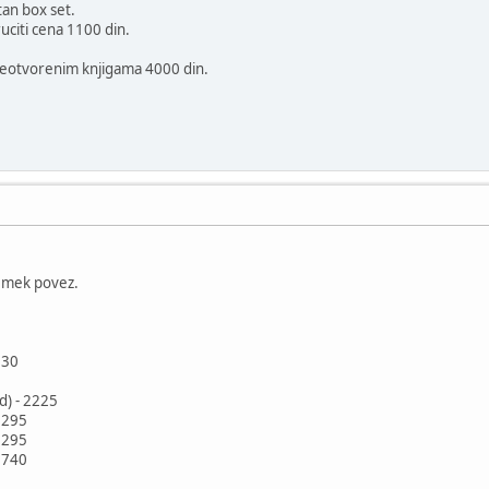
tan box set.
uciti cena 1100 din.
neotvorenim knjigama 4000 din.
, mek povez.
330
d) - 2225
1295
1295
1740