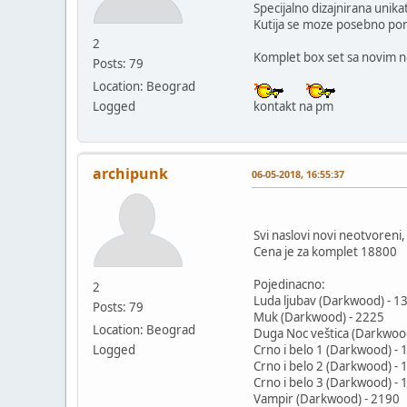
Specijalno dizajnirana unika
Kutija se moze posebno por
2
Komplet box set sa novim 
Posts: 79
Location: Beograd
Logged
kontakt na pm
archipunk
06-05-2018, 16:55:37
Svi naslovi novi neotvoreni
Cena je za komplet 18800
Pojedinacno:
2
Luda ljubav (Darkwood) - 1
Posts: 79
Muk (Darkwood) - 2225
Location: Beograd
Duga Noc veštica (Darkwoo
Logged
Crno i belo 1 (Darkwood) - 
Crno i belo 2 (Darkwood) - 
Crno i belo 3 (Darkwood) - 
Vampir (Darkwood) - 2190