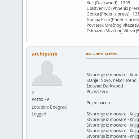
Kult (Darkwood) - 1295
Ubistveni vic (Phoenix press
Gotika (Phoenix press) - 13
Godina Prva (Phoenix press
Povratak Mračnog Viteza (Be
Odmazda Mračnog Viteza (Be
archipunk
08-05-2018, 14:01:05
Stvorenje iz mocvare : Kom
Stanje: Novo, nekorisceno
Izdavac: Darkwood
Povez: tvrd
2
Posts: 79
Pojedinacno:
Location: Beograd
Logged
Stvorenje iz mocvare - Knji
Stvorenje iz mocvare - Knji
Stvorenje iz mocvare - Knji
Stvorenje iz mocvare - Knji
Stvorenje iz mocvare - Knji