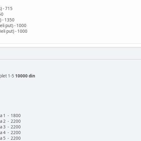
) - 715
50
) - 1350
li put) - 1000
li put) - 1000
plet 1-5
10000 din
ga 1 - 1800
ga 2 - 2200
ga 3 - 2200
ga 4 - 2200
ga 5 - 2200