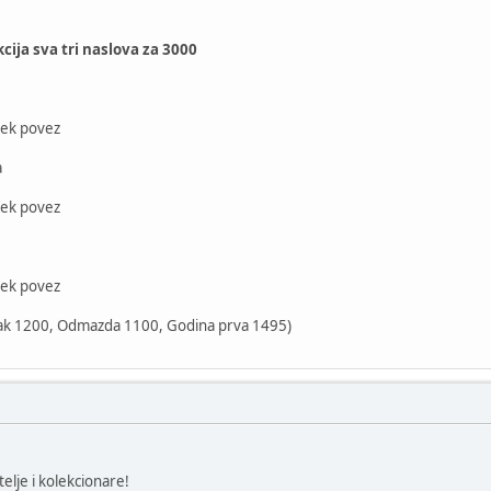
ija sva tri naslova za 3000
mek povez
a
mek povez
mek povez
tak 1200, Odmazda 1100, Godina prva 1495)
telje i kolekcionare!