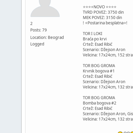
⭐️⭐️⭐️⭐️NOVO ⭐️⭐️⭐️⭐️
TVRD POVEZ: 3750 din
MEK POVEZ: 3150 din
! ⭐️Postarina besplatna⭐️!
2
Posts: 79
TOR I LOKI
Location: Beograd
Braća po krvi
Logged
Crtež: Esad Ribić
Scenario: Džejson Aron
Velicina: 17x24cm, 152 stra
TOR BOG GROMA
Krvnik bogova #1
Crtež: Esad Ribić
Scenario: Džejson Aron
Velicina: 17x24cm, 132 stra
TOR BOG GROMA
Bomba bogova #2
Crtež: Esad Ribić
Scenario: Džejson Aron, Gis
Velicina: 17x24cm, 132 stra