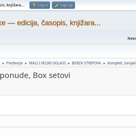
s, knjižara...
.
Log in
Sign up
— edicija, časopis, knjižara...
New
Predvorje
MALI I VELIKI OGLASI
BERZA STRIPOVA
Kompleti, Serijal
►
►
►
►
e ponude, Box setovi