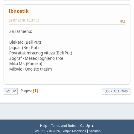
Ibnostik
02-07-2018, 13:37:53
#2
Za razmenu:
Bleksad (Beli Put)
Jaguar (Beli Put)
Povratak mracnog viteza (Beli Put)
Zograf - Mesec i ognjeno srce
Mika Mis (Komiko)
Milovic - Ono sto trazim
Pages
1
GO UP
USER ACTIONS
|
|
Help
Terms and Rules
Go Up ▲
,
|
SMF 2.1.7 © 2026
Simple Machines
Sitemap