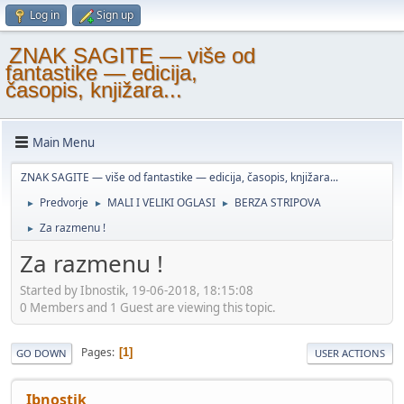
Log in
Sign up
ZNAK SAGITE — više od
fantastike — edicija,
časopis, knjižara...
Main Menu
ZNAK SAGITE — više od fantastike — edicija, časopis, knjižara...
Predvorje
MALI I VELIKI OGLASI
BERZA STRIPOVA
►
►
►
Za razmenu !
►
Za razmenu !
Started by Ibnostik, 19-06-2018, 18:15:08
0 Members and 1 Guest are viewing this topic.
Pages
1
GO DOWN
USER ACTIONS
Ibnostik