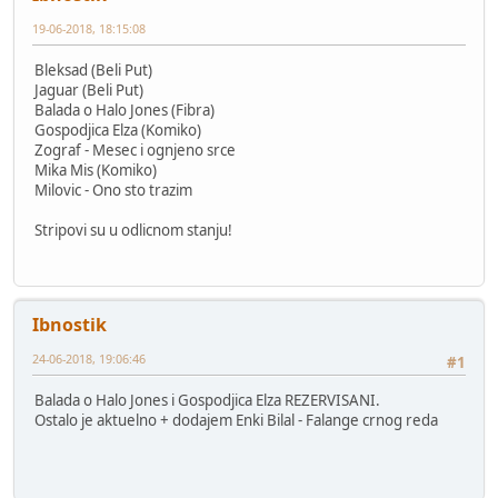
19-06-2018, 18:15:08
Bleksad (Beli Put)
Jaguar (Beli Put)
Balada o Halo Jones (Fibra)
Gospodjica Elza (Komiko)
Zograf - Mesec i ognjeno srce
Mika Mis (Komiko)
Milovic - Ono sto trazim
Stripovi su u odlicnom stanju!
Ibnostik
24-06-2018, 19:06:46
#1
Balada o Halo Jones i Gospodjica Elza REZERVISANI.
Ostalo je aktuelno + dodajem Enki Bilal - Falange crnog reda