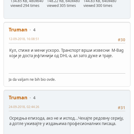
134.85 KB, 480x640
148.22 KB, 640x480
144.83 KB, 640x480
viewed 294 times
viewed 305 times
viewed 300 times
Truman
4
12-09-2018, 16:08:51
#30
Кул, стиже и мени ускоро. Транспорт врши извесни M-Bag
који је доста јефтинији од DHL-а, ал зато дуже и траје.
Ja da valjam ne bih bio ovde.
Truman
4
24-09-2018, 02:44:26
#31
Осредња епизода, ако не и испод...Чекајте редовну серију,
а дотле уживајте у издањима професионалних писаца.