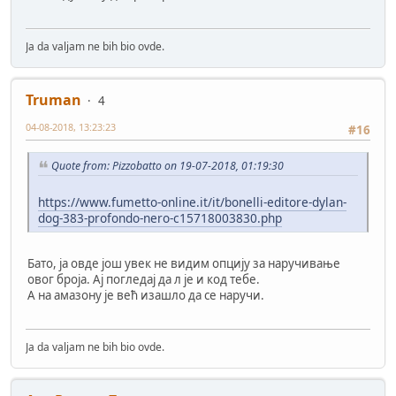
Ja da valjam ne bih bio ovde.
Truman
4
04-08-2018, 13:23:23
#16
Quote from: Pizzobatto on 19-07-2018, 01:19:30
https://www.fumetto-online.it/it/bonelli-editore-dylan-
dog-383-profondo-nero-c15718003830.php
Бато, ја овде још увек не видим опцију за наручивање
овог броја. Ај погледај да л је и код тебе.
А на амазону је већ изашло да се наручи.
Ja da valjam ne bih bio ovde.