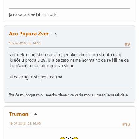
Ja da valjam ne bih bio ovde.
Aco Popara Zver
4
19-07-2018, 02:14:51
#9
vidi neki drugi strip na sajtu, jer ako sam dobro skonto ovaj
kreće u prodaju 28. jula pa zato nema normalno da se klikne da
kupiš add to cart ili acquista i slično
al na drugim stripovima ima
šta će mi bogatstvo i svecka slava sva kada mora umreti lepa Nirdala
Truman
4
19-07-2018, 02:16:00
#10