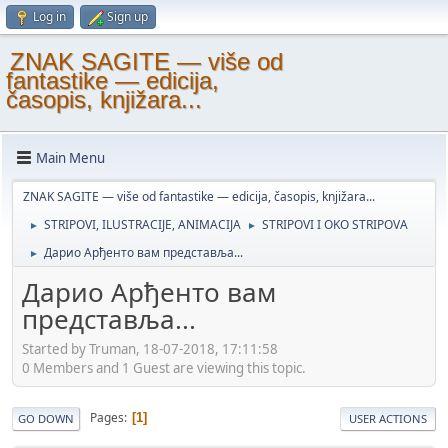
Log in
Sign up
ZNAK SAGITE — više od
fantastike — edicija,
časopis, knjižara...
Main Menu
ZNAK SAGITE — više od fantastike — edicija, časopis, knjižara...
STRIPOVI, ILUSTRACIJE, ANIMACIJA
STRIPOVI I OKO STRIPOVA
►
►
Дарио Арђенто вам представља...
►
Дарио Арђенто вам
представља...
Started by Truman, 18-07-2018, 17:11:58
0 Members and 1 Guest are viewing this topic.
Pages
1
GO DOWN
USER ACTIONS