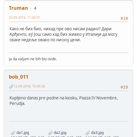
Truman
4
02-09-2018, 11:43:01
#28
Како не бих био, никад пре ово нисам радио!! Дари
Арђенто, еј! Још само кад бих живео у Италији да могу
сваке недеље овако по ниској цени.
Ja da valjam ne bih bio ovde.
bob_011
12-09-2018, 15:09:26
#29
Kupljeno danas pre podne na kiosku, Piazza IV Novembre,
Perudja.
da1.jpg
da2.jpg
da3.jpg