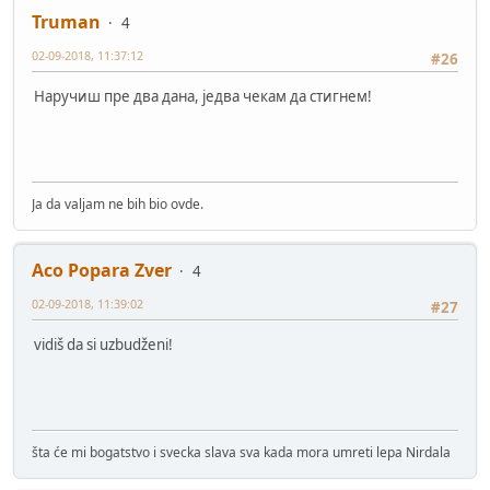
Truman
4
02-09-2018, 11:37:12
#26
Наручиш пре два дана, једва чекам да стигнем!
Ja da valjam ne bih bio ovde.
Aco Popara Zver
4
02-09-2018, 11:39:02
#27
vidiš da si uzbudženi!
šta će mi bogatstvo i svecka slava sva kada mora umreti lepa Nirdala