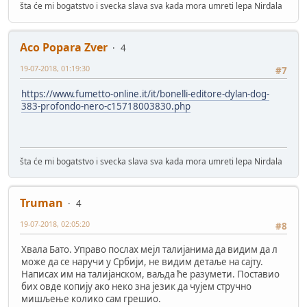
šta će mi bogatstvo i svecka slava sva kada mora umreti lepa Nirdala
Aco Popara Zver
4
19-07-2018, 01:19:30
#7
https://www.fumetto-online.it/it/bonelli-editore-dylan-dog-
383-profondo-nero-c15718003830.php
šta će mi bogatstvo i svecka slava sva kada mora umreti lepa Nirdala
Truman
4
19-07-2018, 02:05:20
#8
Хвала Бато. Управо послах мејл талијанима да видим да л
може да се наручи у Србији, не видим детаље на сајту.
Написах им на талијанском, ваљда ће разумети. Поставио
бих овде копију ако неко зна језик да чујем стручно
мишљење колико сам грешио.