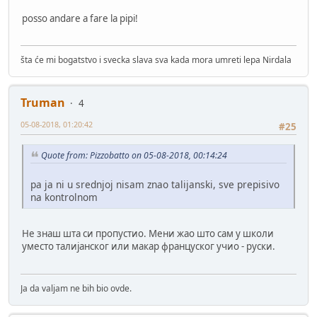
posso andare a fare la pipi!
šta će mi bogatstvo i svecka slava sva kada mora umreti lepa Nirdala
Truman
4
05-08-2018, 01:20:42
#25
Quote from: Pizzobatto on 05-08-2018, 00:14:24
pa ja ni u srednjoj nisam znao talijanski, sve prepisivo
na kontrolnom
Не знаш шта си пропустио. Мени жао што сам у школи
уместо талијанског или макар француског учио - руски.
Ja da valjam ne bih bio ovde.