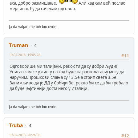
аха, добро размишање.
Али кад сам већ послао
мејл ипак ћу да сачекам одговор.
Ja da valjam ne bih bio ovde.
Truman
4
19-07-2018, 19:05:28
#11
Одговорише ми талијани, рекох ти да су добри људи!
Уписао сам се у листу па кад буде на располагању могу да
наручим. Трошкови слања су 13.5е а стрип свега 3.5е.
Занимљиво да је ДД у Србији 3е, рекло би се да би требало
да буде јефтинији доста него у Италији.
Ja da valjam ne bih bio ovde.
Truba
4
19-07-2018, 20:26:03
#12