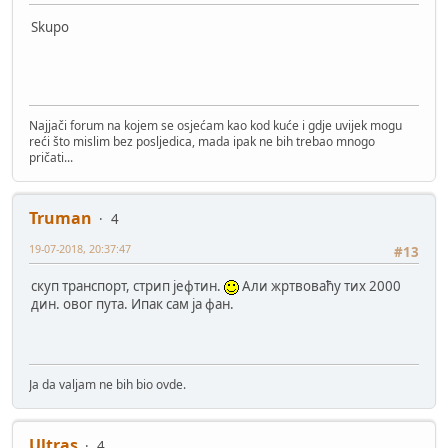
Skupo
Najjači forum na kojem se osjećam kao kod kuće i gdje uvijek mogu
reći što mislim bez posljedica, mada ipak ne bih trebao mnogo
pričati...
Truman
4
19-07-2018, 20:37:47
#13
скуп транспорт, стрип јефтин.
Али жртвоваћу тих 2000
дин. овог пута. Ипак сам ја фан.
Ja da valjam ne bih bio ovde.
Ultras
4