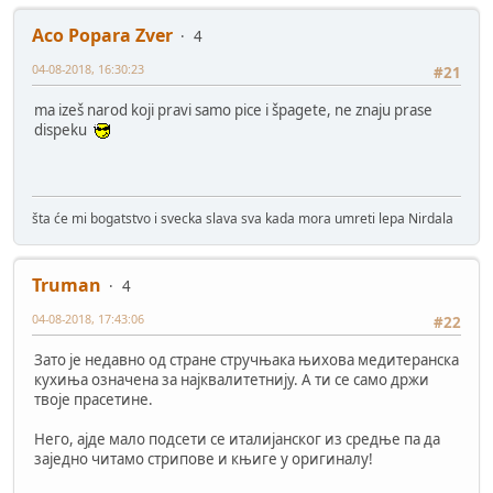
Aco Popara Zver
4
04-08-2018, 16:30:23
#21
ma izeš narod koji pravi samo pice i špagete, ne znaju prase
dispeku
šta će mi bogatstvo i svecka slava sva kada mora umreti lepa Nirdala
Truman
4
04-08-2018, 17:43:06
#22
Зато је недавно од стране стручњака њихова медитеранска
кухиња означена за најквалитетнију. А ти се само држи
твоје прасетине.
Него, ајде мало подсети се италијанског из средње па да
заједно читамо стрипове и књиге у оригиналу!