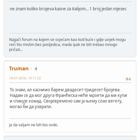
ne znam koliko brojeva kasne za italijom...1 broj jedan mjesec
Najjači forum na kojem se osjećam kao kod kuće i gdje uvijek mogu
reći što mislim bez posljedica, mada ipak ne bih trebao mnogo
pričati...
Truman
4
18-07-2018, 19:11:52
#4
То знам, ал каснимо барем двадесет-тридесет бројева.
Надам се да мог друга Франћеска неће мрзети да ми купи
и спакује комад. Својевремено сам ја њему слао вегету,
могао би да узврати.
Ja da valjam ne bih bio ovde.