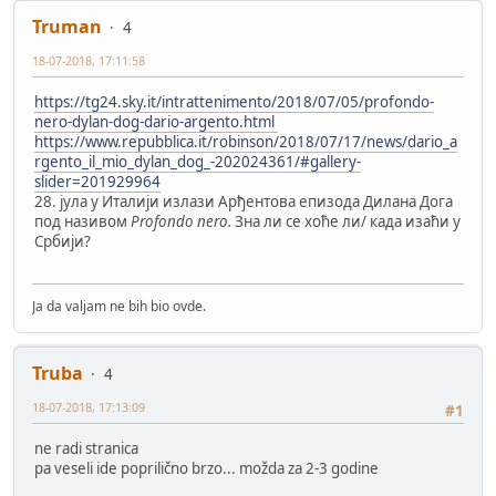
Truman
4
18-07-2018, 17:11:58
https://tg24.sky.it/intrattenimento/2018/07/05/profondo-
nero-dylan-dog-dario-argento.html
https://www.repubblica.it/robinson/2018/07/17/news/dario_a
rgento_il_mio_dylan_dog_-202024361/#gallery-
slider=201929964
28. јула у Италији излази Арђентова епизода Дилана Дога
под називом
Profondo nero.
Зна ли се хоће ли/ када изаћи у
Србији?
Ja da valjam ne bih bio ovde.
Truba
4
18-07-2018, 17:13:09
#1
ne radi stranica
pa veseli ide poprilično brzo... možda za 2-3 godine