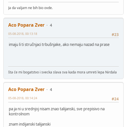
Ja da valjam ne bih bio ovde.
Aco Popara Zver
4
05-08-2018, 00:13:18
#23
imaju li ti stručnjaci trbušnjake, ako nemaju nazad na prase
šta će mi bogatstvo i svecka slava sva kada mora umreti lepa Nirdala
Aco Popara Zver
4
05-08-2018, 00:14:24
#24
pa ja ni u srednjoj nisam znao talijanski, sve prepisivo na
kontrolnom
znam indijanski talijanski