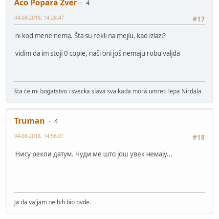
Aco Popara Zver
4
04-08-2018, 14:28:47
#17
ni kod mene nema. Šta su rekli na mejlu, kad izlazi?
vidim da im stoji 0 copie, nači oni još nemaju robu valjda
šta će mi bogatstvo i svecka slava sva kada mora umreti lepa Nirdala
Truman
4
04-08-2018, 14:56:01
#18
Нису рекли датум. Чуди ме што још увек немају...
Ja da valjam ne bih bio ovde.