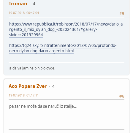
Truman
4
19-07-2018, 00:47:04
#5
https://www.repubblica.it/robinson/2018/07/17/news/dario_a
rgento_il_mio_dylan_dog_-202024361/#gallery-
slider=201929964
https://tg24.sky.it/intrattenimento/2018/07/05/profondo-
nero-dylan-dog-dario-argento.html
Ja da valjam ne bih bio ovde.
Aco Popara Zver
4
19-07-2018, 01:17:11
#6
pa zar ne može da se naruči iz Italije...