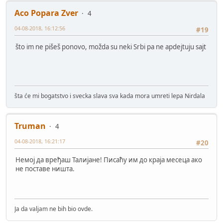
Aco Popara Zver
4
04-08-2018, 16:12:56
#19
što im ne pišeš ponovo, možda su neki Srbi pa ne apdejtuju sajt
šta će mi bogatstvo i svecka slava sva kada mora umreti lepa Nirdala
Truman
4
04-08-2018, 16:21:17
#20
Немој да вређаш Талијане! Писаћу им до краја месеца ако
не поставе ништа.
Ja da valjam ne bih bio ovde.