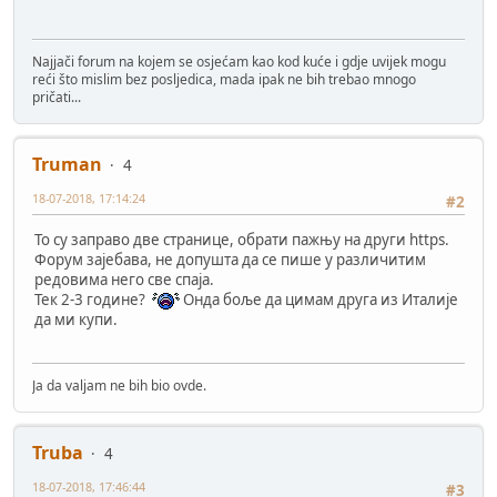
Najjači forum na kojem se osjećam kao kod kuće i gdje uvijek mogu
reći što mislim bez posljedica, mada ipak ne bih trebao mnogo
pričati...
Truman
4
18-07-2018, 17:14:24
#2
То су заправо две странице, обрати пажњу на други https.
Форум зајебава, не допушта да се пише у различитим
редовима него све спаја.
Тек 2-3 године?
Онда боље да цимам друга из Италије
да ми купи.
Ja da valjam ne bih bio ovde.
Truba
4
18-07-2018, 17:46:44
#3