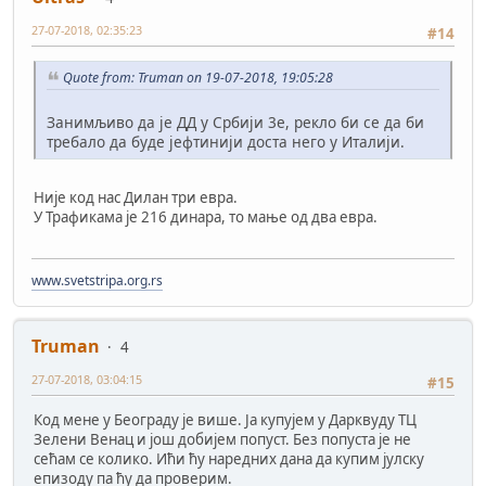
27-07-2018, 02:35:23
#14
Quote from: Truman on 19-07-2018, 19:05:28
Занимљиво да је ДД у Србији 3е, рекло би се да би
требало да буде јефтинији доста него у Италији.
Није код нас Дилан три евра.
У Трафикама је 216 динара, то мање од два евра.
www.svetstripa.org.rs
Truman
4
27-07-2018, 03:04:15
#15
Код мене у Београду је више. Ја купујем у Дарквуду ТЦ
Зелени Венац и још добијем попуст. Без попуста је не
сећам се колико. Ићи ћу наредних дана да купим јулску
епизоду па ћу да проверим.